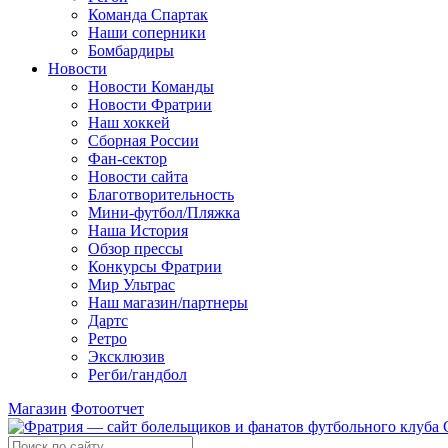
Команда Спартак
Наши соперники
Бомбардиры
Новости
Новости Команды
Новости Фратрии
Наш хоккей
Сборная России
Фан-cектор
Новости сайта
Благотворительность
Мини-футбол/Пляжка
Наша История
Обзор прессы
Конкурсы Фратрии
Мир Ультрас
Наш магазин/партнеры
Дартс
Ретро
Эксклюзив
Регби/гандбол
Магазин
Фотоотчет