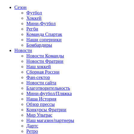
Сезон
Футбол
Хоккей
Мини-Футбол
Регби
Команда Спартак
Наши соперники
Бомбардиры
Новости
Новости Команды
Новости Фратрии
Наш хоккей
Сборная России
Фан-cектор
Новости сайта
Благотворительность
Мини-футбол/Пляжка
Наша История
Обзор прессы
Конкурсы Фратрии
Мир Ультрас
Наш магазин/партнеры
Дартс
Ретро