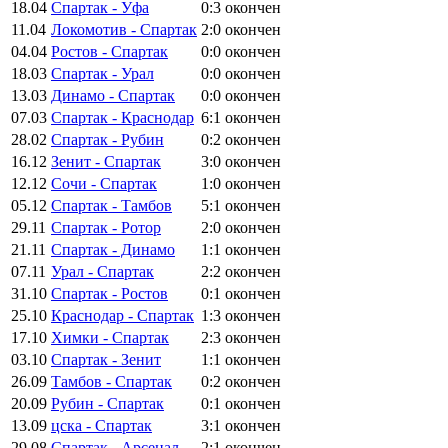
18.04
Спартак - Уфа
0:3
окончен
11.04
Локомотив - Спартак
2:0
окончен
04.04
Ростов - Спартак
0:0
окончен
18.03
Спартак - Урал
0:0
окончен
13.03
Динамо - Спартак
0:0
окончен
07.03
Спартак - Краснодар
6:1
окончен
28.02
Спартак - Рубин
0:2
окончен
16.12
Зенит - Спартак
3:0
окончен
12.12
Сочи - Спартак
1:0
окончен
05.12
Спартак - Тамбов
5:1
окончен
29.11
Спартак - Ротор
2:0
окончен
21.11
Спартак - Динамо
1:1
окончен
07.11
Урал - Спартак
2:2
окончен
31.10
Спартак - Ростов
0:1
окончен
25.10
Краснодар - Спартак
1:3
окончен
17.10
Химки - Спартак
2:3
окончен
03.10
Спартак - Зенит
1:1
окончен
26.09
Тамбов - Спартак
0:2
окончен
20.09
Рубин - Спартак
0:1
окончен
13.09
цска - Спартак
3:1
окончен
29.08
Спартак - Арсенал
2:1
окончен