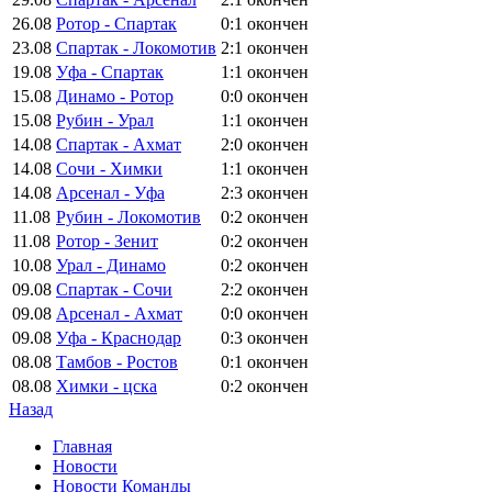
26.08
Ротор - Спартак
0:1
окончен
23.08
Спартак - Локомотив
2:1
окончен
19.08
Уфа - Спартак
1:1
окончен
15.08
Динамо - Ротор
0:0
окончен
15.08
Рубин - Урал
1:1
окончен
14.08
Спартак - Ахмат
2:0
окончен
14.08
Сочи - Химки
1:1
окончен
14.08
Арсенал - Уфа
2:3
окончен
11.08
Рубин - Локомотив
0:2
окончен
11.08
Ротор - Зенит
0:2
окончен
10.08
Урал - Динамо
0:2
окончен
09.08
Спартак - Сочи
2:2
окончен
09.08
Арсенал - Ахмат
0:0
окончен
09.08
Уфа - Краснодар
0:3
окончен
08.08
Тамбов - Ростов
0:1
окончен
08.08
Химки - цска
0:2
окончен
Назад
Главная
Новости
Новости Команды