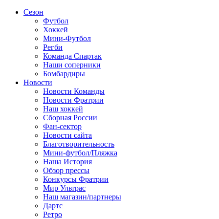
Сезон
Футбол
Хоккей
Мини-Футбол
Регби
Команда Спартак
Наши соперники
Бомбардиры
Новости
Новости Команды
Новости Фратрии
Наш хоккей
Сборная России
Фан-cектор
Новости сайта
Благотворительность
Мини-футбол/Пляжка
Наша История
Обзор прессы
Конкурсы Фратрии
Мир Ультрас
Наш магазин/партнеры
Дартс
Ретро