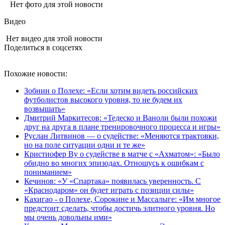
Нет фото для этой новости
Видео
Нет видео для этой новости
Поделиться в соцсетях
Похожие новости:
Зобнин о Полехе: «Если хотим видеть российских
футболистов высокого уровня, то не будем их
возвышать»
Дмитрий Маркитесов: «Тедеско и Ваноли были похожи
друг на друга в плане тренировочного процесса и игры»
Руслан Литвинов — о судействе: «Меняются трактовки,
но на поле ситуации одни и те же»
Кристиофер Ву о судействе в матче с «Ахматом»: «Было
обидно во многих эпизодах. Отношусь к ошибкам с
пониманием»
Кечинов: «У «Спартака» появилась уверенность. С
«Краснодаром» он будет играть с позиции силы»
Кахигао - о Полехе, Сорокине и Массалыге: «Им многое
предстоит сделать, чтобы достичь элитного уровня. Но
мы очень довольны ими»