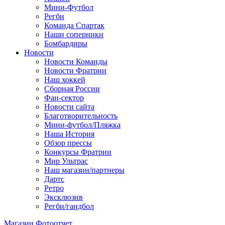
Мини-Футбол
Регби
Команда Спартак
Наши соперники
Бомбардиры
Новости
Новости Команды
Новости Фратрии
Наш хоккей
Сборная России
Фан-cектор
Новости сайта
Благотворительность
Мини-футбол/Пляжка
Наша История
Обзор прессы
Конкурсы Фратрии
Мир Ультрас
Наш магазин/партнеры
Дартс
Ретро
Эксклюзив
Регби/гандбол
Магазин
Фотоотчет