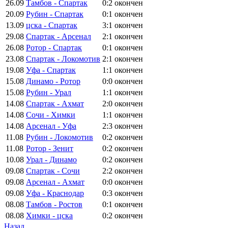
26.09
Тамбов - Спартак
0:2
окончен
20.09
Рубин - Спартак
0:1
окончен
13.09
цска - Спартак
3:1
окончен
29.08
Спартак - Арсенал
2:1
окончен
26.08
Ротор - Спартак
0:1
окончен
23.08
Спартак - Локомотив
2:1
окончен
19.08
Уфа - Спартак
1:1
окончен
15.08
Динамо - Ротор
0:0
окончен
15.08
Рубин - Урал
1:1
окончен
14.08
Спартак - Ахмат
2:0
окончен
14.08
Сочи - Химки
1:1
окончен
14.08
Арсенал - Уфа
2:3
окончен
11.08
Рубин - Локомотив
0:2
окончен
11.08
Ротор - Зенит
0:2
окончен
10.08
Урал - Динамо
0:2
окончен
09.08
Спартак - Сочи
2:2
окончен
09.08
Арсенал - Ахмат
0:0
окончен
09.08
Уфа - Краснодар
0:3
окончен
08.08
Тамбов - Ростов
0:1
окончен
08.08
Химки - цска
0:2
окончен
Назад