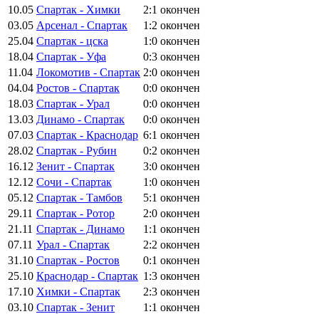
10.05
Спартак - Химки
2:1
окончен
03.05
Арсенал - Спартак
1:2
окончен
25.04
Спартак - цска
1:0
окончен
18.04
Спартак - Уфа
0:3
окончен
11.04
Локомотив - Спартак
2:0
окончен
04.04
Ростов - Спартак
0:0
окончен
18.03
Спартак - Урал
0:0
окончен
13.03
Динамо - Спартак
0:0
окончен
07.03
Спартак - Краснодар
6:1
окончен
28.02
Спартак - Рубин
0:2
окончен
16.12
Зенит - Спартак
3:0
окончен
12.12
Сочи - Спартак
1:0
окончен
05.12
Спартак - Тамбов
5:1
окончен
29.11
Спартак - Ротор
2:0
окончен
21.11
Спартак - Динамо
1:1
окончен
07.11
Урал - Спартак
2:2
окончен
31.10
Спартак - Ростов
0:1
окончен
25.10
Краснодар - Спартак
1:3
окончен
17.10
Химки - Спартак
2:3
окончен
03.10
Спартак - Зенит
1:1
окончен