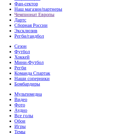
Фан-cектор
Наш магазин/партнеры
Чемпионат Европы
Дартс
Сборная России
Эксклюзив
Регби/гандбол
Сезон
Футбол
Хоккей
Мини-Футбол
Регби
Команда Спартак
Наши соперники
Бомбардиры
Мультимедиа
Видео
Фото
Аудио
Все голы
Обои
Игры
Темы