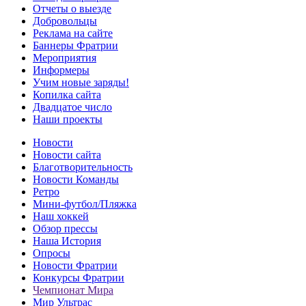
Отчеты о выезде
Добровольцы
Реклама на сайте
Баннеры Фратрии
Мероприятия
Информеры
Учим новые заряды!
Копилка сайта
Двадцатое число
Наши проекты
Новости
Новости сайта
Благотворительность
Новости Команды
Ретро
Мини-футбол/Пляжка
Наш хоккей
Обзор прессы
Наша История
Опросы
Новости Фратрии
Конкурсы Фратрии
Чемпионат Мира
Мир Ультрас