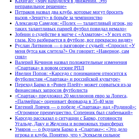
Кахигао: «Мяч находился в движении. Это
неправильное решение»
Петраков назвал два клуба, которые могут бросить
вызов «Зениту» в борьбе за чемпионство
Александр Самедов: «Полех — талантливый игрок, но
таких талантливых парней футбол повидал немало»
Зобнин о судействе в матче с «Ахматом»: «У всех есть
глаза. Кто разбирается в футболе, все прекрасно видят»
Руслан Литвинов — о разговоре с судьей: «Спросил: «У
меня бутса как слетела?» Он говорит: «Наверное, сам
снял»
Валерий Кечинов назвал положительные изменения
«Спартака» в новом сезоне РПЛ
Ивелин Попов: «Карседо с пониманием относится к
футболистам «Спартака» и российской культуре»
Переход Барко в «Ривер Плейт» может сорваться из‑за
финансовых запросов футболиста
«Спартак» предложил 20 миллионов евро за Лопеса,
«Палмейрас» оценивает форварда в 35-40 млн
Евгений Ловчев — о победе «Спартака» над «Родиной»:
«Огромное преимущество. Соперник был слабенький»
Карседо рассказал о ситуации с Барко, готовности
Угальде, Даку и Жедсона и возможных трансферах
Умяров — о будущем Барко в «Спартаке»: «Это дело
игрока и клуба. Понятно, что у Эсекьеля сильное