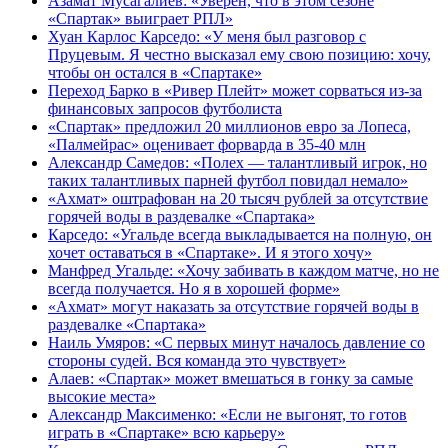
Азамат Мусагалиев: «Уверен, что в этом сезоне
«Спартак» выиграет РПЛ»
Хуан Карлос Карседо: «У меня был разговор с
Пруцевым. Я честно высказал ему свою позицию: хочу,
чтобы он остался в «Спартаке»
Переход Барко в «Ривер Плейт» может сорваться из‑за
финансовых запросов футболиста
«Спартак» предложил 20 миллионов евро за Лопеса,
«Палмейрас» оценивает форварда в 35-40 млн
Александр Самедов: «Полех — талантливый игрок, но
таких талантливых парней футбол повидал немало»
«Ахмат» оштрафован на 20 тысяч рублей за отсутствие
горячей воды в раздевалке «Спартака»
Карседо: «Угальде всегда выкладывается на полную, он
хочет оставаться в «Спартаке». И я этого хочу»
Манфред Угальде: «Хочу забивать в каждом матче, но не
всегда получается. Но я в хорошей форме»
«Ахмат» могут наказать за отсутствие горячей воды в
раздевалке «Спартака»
Наиль Умяров: «С первых минут началось давление со
стороны судей. Вся команда это чувствует»
Алаев: «Спартак» может вмешаться в гонку за самые
высокие места»
Александр Максименко: «Если не выгонят, то готов
играть в «Спартаке» всю карьеру»