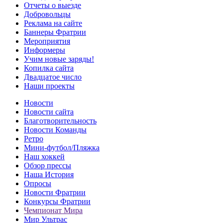
Отчеты о выезде
Добровольцы
Реклама на сайте
Баннеры Фратрии
Мероприятия
Информеры
Учим новые заряды!
Копилка сайта
Двадцатое число
Наши проекты
Новости
Новости сайта
Благотворительность
Новости Команды
Ретро
Мини-футбол/Пляжка
Наш хоккей
Обзор прессы
Наша История
Опросы
Новости Фратрии
Конкурсы Фратрии
Чемпионат Мира
Мир Ультрас