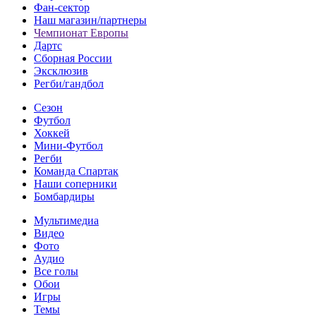
Фан-cектор
Наш магазин/партнеры
Чемпионат Европы
Дартс
Сборная России
Эксклюзив
Регби/гандбол
Сезон
Футбол
Хоккей
Мини-Футбол
Регби
Команда Спартак
Наши соперники
Бомбардиры
Мультимедиа
Видео
Фото
Аудио
Все голы
Обои
Игры
Темы