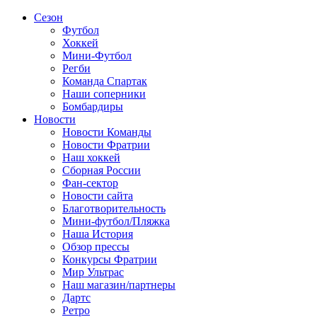
Сезон
Футбол
Хоккей
Мини-Футбол
Регби
Команда Спартак
Наши соперники
Бомбардиры
Новости
Новости Команды
Новости Фратрии
Наш хоккей
Сборная России
Фан-cектор
Новости сайта
Благотворительность
Мини-футбол/Пляжка
Наша История
Обзор прессы
Конкурсы Фратрии
Мир Ультрас
Наш магазин/партнеры
Дартс
Ретро