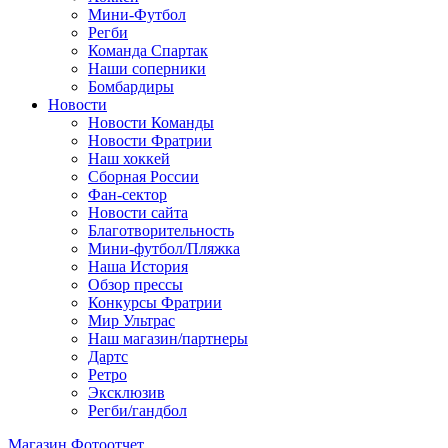
Мини-Футбол
Регби
Команда Спартак
Наши соперники
Бомбардиры
Новости
Новости Команды
Новости Фратрии
Наш хоккей
Сборная России
Фан-cектор
Новости сайта
Благотворительность
Мини-футбол/Пляжка
Наша История
Обзор прессы
Конкурсы Фратрии
Мир Ультрас
Наш магазин/партнеры
Дартс
Ретро
Эксклюзив
Регби/гандбол
Магазин
Фотоотчет