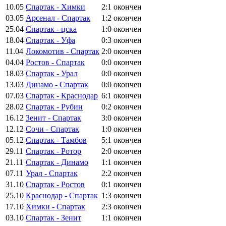
10.05
Спартак - Химки
2:1
окончен
03.05
Арсенал - Спартак
1:2
окончен
25.04
Спартак - цска
1:0
окончен
18.04
Спартак - Уфа
0:3
окончен
11.04
Локомотив - Спартак
2:0
окончен
04.04
Ростов - Спартак
0:0
окончен
18.03
Спартак - Урал
0:0
окончен
13.03
Динамо - Спартак
0:0
окончен
07.03
Спартак - Краснодар
6:1
окончен
28.02
Спартак - Рубин
0:2
окончен
16.12
Зенит - Спартак
3:0
окончен
12.12
Сочи - Спартак
1:0
окончен
05.12
Спартак - Тамбов
5:1
окончен
29.11
Спартак - Ротор
2:0
окончен
21.11
Спартак - Динамо
1:1
окончен
07.11
Урал - Спартак
2:2
окончен
31.10
Спартак - Ростов
0:1
окончен
25.10
Краснодар - Спартак
1:3
окончен
17.10
Химки - Спартак
2:3
окончен
03.10
Спартак - Зенит
1:1
окончен