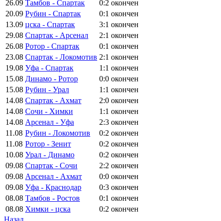
26.09
Тамбов - Спартак
0:2
окончен
20.09
Рубин - Спартак
0:1
окончен
13.09
цска - Спартак
3:1
окончен
29.08
Спартак - Арсенал
2:1
окончен
26.08
Ротор - Спартак
0:1
окончен
23.08
Спартак - Локомотив
2:1
окончен
19.08
Уфа - Спартак
1:1
окончен
15.08
Динамо - Ротор
0:0
окончен
15.08
Рубин - Урал
1:1
окончен
14.08
Спартак - Ахмат
2:0
окончен
14.08
Сочи - Химки
1:1
окончен
14.08
Арсенал - Уфа
2:3
окончен
11.08
Рубин - Локомотив
0:2
окончен
11.08
Ротор - Зенит
0:2
окончен
10.08
Урал - Динамо
0:2
окончен
09.08
Спартак - Сочи
2:2
окончен
09.08
Арсенал - Ахмат
0:0
окончен
09.08
Уфа - Краснодар
0:3
окончен
08.08
Тамбов - Ростов
0:1
окончен
08.08
Химки - цска
0:2
окончен
Назад