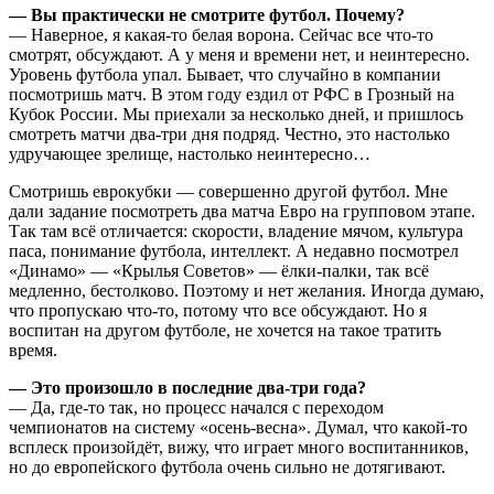
— Вы практически не смотрите футбол. Почему?
— Наверное, я какая-то белая ворона. Сейчас все что-то
смотрят, обсуждают. А у меня и времени нет, и неинтересно.
Уровень футбола упал. Бывает, что случайно в компании
посмотришь матч. В этом году ездил от РФС в Грозный на
Кубок России. Мы приехали за несколько дней, и пришлось
смотреть матчи два-три дня подряд. Честно, это настолько
удручающее зрелище, настолько неинтересно…
Смотришь еврокубки — совершенно другой футбол. Мне
дали задание посмотреть два матча Евро на групповом этапе.
Так там всё отличается: скорости, владение мячом, культура
паса, понимание футбола, интеллект. А недавно посмотрел
«Динамо» — «Крылья Советов» — ёлки-палки, так всё
медленно, бестолково. Поэтому и нет желания. Иногда думаю,
что пропускаю что-то, потому что все обсуждают. Но я
воспитан на другом футболе, не хочется на такое тратить
время.
— Это произошло в последние два-три года?
— Да, где-то так, но процесс начался с переходом
чемпионатов на систему «осень-весна». Думал, что какой-то
всплеск произойдёт, вижу, что играет много воспитанников,
но до европейского футбола очень сильно не дотягивают.