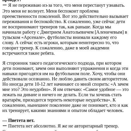
ー Я не переживаю из-за того, что меня перестанут узнавать.
Это меня не волнует. Меня беспокоит проблема
преемственности поколений. Вот это действительно вызывает
переживания и беспокойство. К сожалению, уже сейчас дети
не воспринимают тренеров так, как раньше. Когда мы
начинали работу с Дмитрием Анатольевичем [Аленичевым] в
тульском «Арсенале», футболисты внимали каждому его
слову. А сейчас есть игроки, которым неинтересно то, что
говорит тренер. К сожалению, даже в моей академии
встречаются такие ребята.
Я сторонник такого педагогического подхода, при котором
дети понимают, зачем они выполняют упражнения и когда эти
навыки пригодятся им на футбольном поле. Хочу, чтобы они
действовали осознанно. Не люблю давить своим авторитетом.
Но иногда дети 10-12 лет начинают со мной спорить: «А зачем
мне это? Это неудобно». Я им отвечаю: «Самое удобное — это
лежать на диване и ничего не делать. Если ты хочешь стать
вратарём, приходится терпеть некоторые неудобства». К
сожалению, нынешнее поколение даже не понимает, кто и как
их тренирует, какими знаниями и опытом обладает человек.
— Пиетета нет.
ー Пиетета нет абсолютно. Я же не авторитарный тренер.