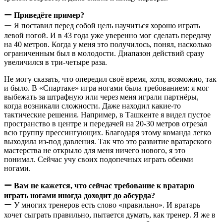
ー Приведёте пример?
ー Я поставил перед собой цель научиться хорошо играть
левой ногой. И в 43 года уже уверенно мог сделать передачу
на 40 метров. Когда у меня это получилось, понял, насколько
ограниченным был в молодости. Диапазон действий сразу
увеличился в три-четыре раза.
Не могу сказать, что опередил своё время, хотя, возможно, так
и было. В «Спартаке» игра ногами была требованием: я мог
выбежать за штрафную или через меня играли партнёры,
когда возникали сложности. Даже находил какие-то
тактические решения. Например, в Ташкенте я видел пустое
пространство в центре и передачей на 20-30 метров отреза́л
всю группу прессингующих. Благодаря этому команда легко
выходила из-под давления. Так что это развитие вратарского
мастерства не открыло для меня ничего нового, я это
понимал. Сейчас учу своих подопечных играть обеими
ногами.
ー Вам не кажется, что сейчас требование к вратарю
играть ногами иногда доходит до абсурда?
ー У многих тренеров есть слово «правильно». И вратарь
хочет сыграть правильно, пытается думать, как тренер. Я же в