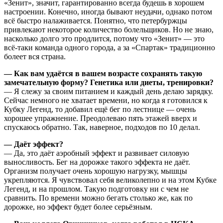
«Зенит», значит, гарантированно всегда будешь в хорошем
настроении. Конечно, иногда бывают неудачи, однако потом
всё быстро налаживается. Понятно, что петербуржцы
привлекают некоторое количество болельщиков. Но не знаю,
насколько долго это продлится, потому что «Зенит» — это
всё-таки команда одного города, а за «Спартак» традиционно
болеет вся страна.
— Как вам удаётся в вашем возрасте сохранять такую
замечательную форму? Генетика или диеты, тренировки?
— Я слежу за своим питанием и каждый день делаю зарядку.
Сейчас немного не хватает времени, но когда я готовился к
Кубку Легенд, то добавил ещё бег по лестнице — очень
хорошее упражнение. Преодолеваю пять этажей вверх и
спускаюсь обратно. Так, наверное, подходов по 10 делал.
— Даёт эффект?
— Да, это даёт аэробный эффект и развивает силовую
выносливость. Бег на дорожке такого эффекта не даёт.
Организм получает очень хорошую нагрузку, мышцы
укрепляются. Я чувствовал себя великолепно и на этом Кубке
Легенд, и на прошлом. Такую подготовку ни с чем не
сравнить. По времени можно бегать столько же, как по
дорожке, но эффект будет более серьёзным.