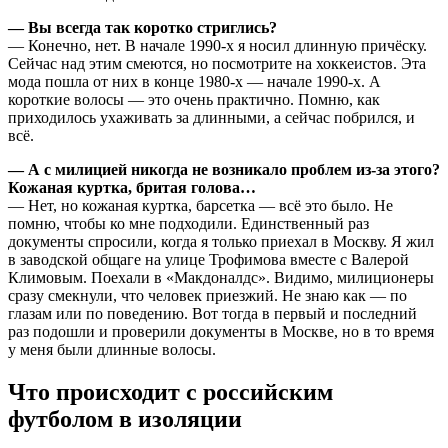
— Вы всегда так коротко стриглись?
— Конечно, нет. В начале 1990-х я носил длинную причёску.
Сейчас над этим смеются, но посмотрите на хоккеистов. Эта
мода пошла от них в конце 1980-х — начале 1990-х. А
короткие волосы — это очень практично. Помню, как
приходилось ухаживать за длинными, а сейчас побрился, и
всё.
— А с милицией никогда не возникало проблем из-за этого?
Кожаная куртка, бритая голова…
— Нет, но кожаная куртка, барсетка — всё это было. Не
помню, чтобы ко мне подходили. Единственный раз
документы спросили, когда я только приехал в Москву. Я жил
в заводской общаге на улице Трофимова вместе с Валерой
Климовым. Поехали в «Макдоналдс». Видимо, милиционеры
сразу смекнули, что человек приезжий. Не знаю как — по
глазам или по поведению. Вот тогда в первый и последний
раз подошли и проверили документы в Москве, но в то время
у меня были длинные волосы.
Что происходит с российским
футболом в изоляции