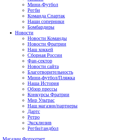
Мини-Футбол
Регби
Команда Спартак
Наши соперники
Бомбардиры
Новости
Новости Команды
Новости Фратрии
Наш хоккей
Сборная России
Фан-cектор
Новости сайта
Благотворительность
Мини-футбол/Пляжка
Наша История
Обзор прессы
Конкурсы Фратрии
Мир Ультрас
Наш магазин/партнеры
Дартс
Ретро
Эксклюзив
Регби/гандбол
Магазин
Фотоотчет