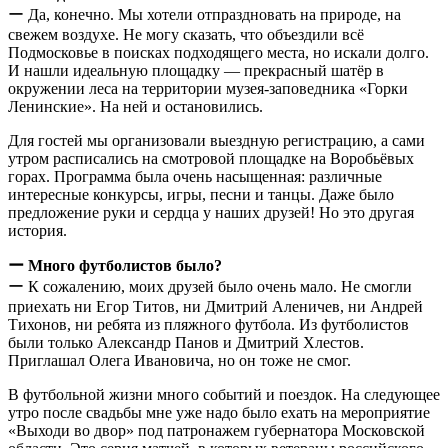
ー Да, конечно. Мы хотели отпраздновать на природе, на
свежем воздухе. Не могу сказать, что объездили всё
Подмосковье в поисках подходящего места, но искали долго.
И нашли идеальную площадку — прекрасный шатёр в
окружении леса на территории музея-заповедника «Горки
Ленинские». На ней и остановились.
Для гостей мы организовали выездную регистрацию, а сами
утром расписались на смотровой площадке на Воробьёвых
горах. Программа была очень насыщенная: различные
интересные конкурсы, игры, песни и танцы. Даже было
предложение руки и сердца у наших друзей! Но это другая
история.
ー Много футболистов было?
ー К сожалению, моих друзей было очень мало. Не смогли
приехать ни Егор Титов, ни Дмитрий Аленичев, ни Андрей
Тихонов, ни ребята из пляжного футбола. Из футболистов
были только Александр Панов и Дмитрий Хлестов.
Приглашал Олега Ивановича, но он тоже не смог.
В футбольной жизни много событий и поездок. На следующее
утро после свадьбы мне уже надо было ехать на мероприятие
«Выходи во двор» под патронажем губернатора Московской