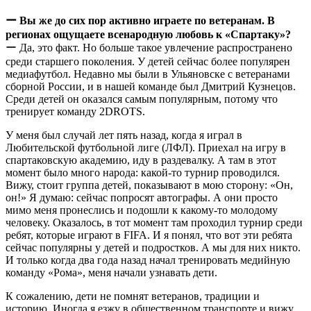
ー Вы же до сих пор активно играете по ветеранам. В
регионах ощущаете всенародную любовь к «Спартаку»?
ー Да, это факт. Но больше такое увлечение распространено
среди старшего поколения. У детей сейчас более популярен
медиафутбол. Недавно мы были в Ульяновске с ветеранами
сборной России, и в нашей команде был Дмитрий Кузнецов.
Среди детей он оказался самым популярным, потому что
тренирует команду 2DROTS.
У меня был случай лет пять назад, когда я играл в
Любительской футбольной лиге (ЛФЛ). Приехал на игру в
спартаковскую академию, иду в раздевалку. А там в этот
момент было много народа: какой-то турнир проводился.
Вижу, стоит группа детей, показывают в мою сторону: «Он,
он!» Я думаю: сейчас попросят автографы. А они просто
мимо меня пронеслись и подошли к какому-то молодому
человеку. Оказалось, в тот момент там проходил турнир среди
ребят, которые играют в FIFA. И я понял, что вот эти ребята
сейчас популярны у детей и подростков. А мы для них никто.
И только когда два года назад начал тренировать медийную
команду «Рома», меня начали узнавать дети.
К сожалению, дети не помнят ветеранов, традиции и
историю. Иногда я езжу в общественном транспорте и вижу,