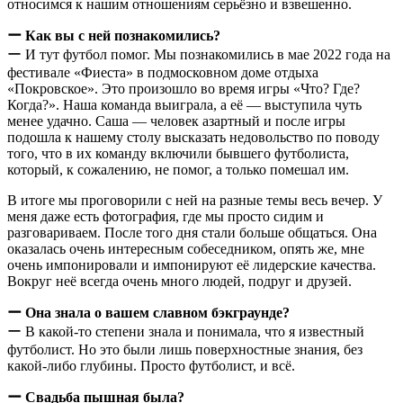
относимся к нашим отношениям серьёзно и взвешенно.
ー Как вы с ней познакомились?
ー И тут футбол помог. Мы познакомились в мае 2022 года на
фестивале «Фиеста» в подмосковном доме отдыха
«Покровское». Это произошло во время игры «Что? Где?
Когда?». Наша команда выиграла, а её — выступила чуть
менее удачно. Саша — человек азартный и после игры
подошла к нашему столу высказать недовольство по поводу
того, что в их команду включили бывшего футболиста,
который, к сожалению, не помог, а только помешал им.
В итоге мы проговорили с ней на разные темы весь вечер. У
меня даже есть фотография, где мы просто сидим и
разговариваем. После того дня стали больше общаться. Она
оказалась очень интересным собеседником, опять же, мне
очень импонировали и импонируют её лидерские качества.
Вокруг неё всегда очень много людей, подруг и друзей.
ー Она знала о вашем славном бэкграунде?
ー В какой-то степени знала и понимала, что я известный
футболист. Но это были лишь поверхностные знания, без
какой-либо глубины. Просто футболист, и всё.
ー Свадьба пышная была?