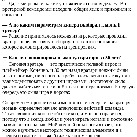
— Да, сами решали, какие упражнения сегодня делаем. Во
вратарской команде мы находили общий язык и приходили к
согласию.
— А по каким параметрам кипера выбирал главный
тренер?
— Решение принималось исходя из игр, которые проводил
вратарь перед вызовом в сборную и из того состояния,
которое демонстрировалось на тренировках.
ー Как эволюционировало амплуа вратаря за 30 лет?
ー Сегодня вратарь — это практически полевой игрок и
плеймейкер. Конечно, и 30 лет назад вратари должны были
играть ногами, но от них не требовалось начинать атаку или
взаимодействовать с другими игроками. Достаточно было
далеко выбить мяч и не ошибиться при игре ногами. В первую
очередь это была игра в воротах.
Со временем приоритеты изменились, и теперь игра вратаря
ногами определяет начало атакующих действий команды.
Такая эволюция вполне объективна, и мне она нравится,
потому что я всегда любил и умел играть ногами и постоянно
развивал этот навык. Мой личный опыт показывает, что
можно научиться некоторым техническим элементам и в
зрелом возрасте, и даже ближе к концу карьеры.