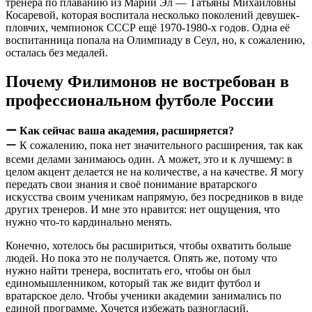
тренера по плаванию из Марий Эл — Татьяны Михайловны
Косаревой, которая воспитала несколько поколений девушек-
пловчих, чемпионок СССР ещё 1970-1980-х годов. Одна её
воспитанница попала на Олимпиаду в Сеул, но, к сожалению,
осталась без медалей.
Почему Филимонов не востребован в
профессиональном футболе России
ー Как сейчас ваша академия, расширяется?
ー К сожалению, пока нет значительного расширения, так как
всеми делами занимаюсь один. А может, это и к лучшему: в
целом акцент делается не на количестве, а на качестве. Я могу
передать свои знания и своё понимание вратарского
искусства своим ученикам напрямую, без посредников в виде
других тренеров. И мне это нравится: нет ощущения, что
нужно что-то кардинально менять.
Конечно, хотелось бы расшириться, чтобы охватить больше
людей. Но пока это не получается. Опять же, потому что
нужно найти тренера, воспитать его, чтобы он был
единомышленником, который так же видит футбол и
вратарское дело. Чтобы ученики академии занимались по
единой программе. Хочется избежать разногласий.