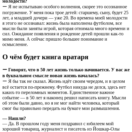
молодости?
ー Я не испытываю особого волнения, скорее это осознанное
погружение. У меня пока трое детей: старшему, сыну, будет 25
лет, а младшей дочери — уже 20. Во времена моей молодости
я этого не осознавал: жизнь была наполнена футболом, все
мысли были заняты игрой, которая отнимала много времени и
сил. Ожидание появления и рождение детей прошли как-то
мимо меня. А сейчас пришло большее понимание и
осмысление.
О чём будет книга вратаря
ー Говорят, что в 50 лет жизнь только начинается. У вас же
в буквальном смысле новая жизнь началась?
ー Я бы так не сказал. Жизнь идёт своим чередом, и в целом
всё остается по-прежнему. Футбол никуда не делся, здесь нет
каких-то переломных моментов. Единственное важное
событие — в 50 лет я наконец решил написать книгу. Мысли
об этом были давно, но я не мог найти человека, который
смог бы правильно передать на бумаге мои размышления.
— Нашли?
— Да. В прошлом году меня поздравил с юбилеем мой
хороший товарищ, журналист и писатель из Йошкар-Олы