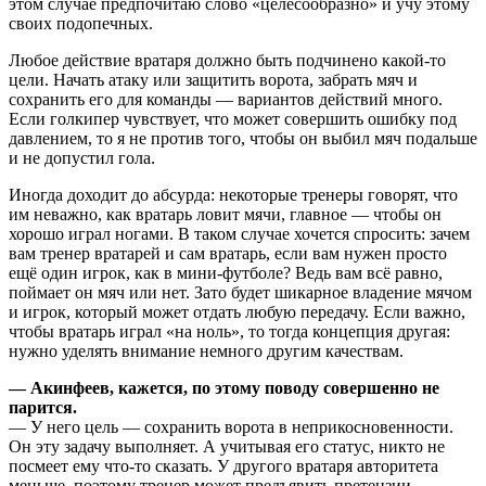
этом случае предпочитаю слово «целесообразно» и учу этому
своих подопечных.
Любое действие вратаря должно быть подчинено какой-то
цели. Начать атаку или защитить ворота, забрать мяч и
сохранить его для команды — вариантов действий много.
Если голкипер чувствует, что может совершить ошибку под
давлением, то я не против того, чтобы он выбил мяч подальше
и не допустил гола.
Иногда доходит до абсурда: некоторые тренеры говорят, что
им неважно, как вратарь ловит мячи, главное — чтобы он
хорошо играл ногами. В таком случае хочется спросить: зачем
вам тренер вратарей и сам вратарь, если вам нужен просто
ещё один игрок, как в мини-футболе? Ведь вам всё равно,
поймает он мяч или нет. Зато будет шикарное владение мячом
и игрок, который может отдать любую передачу. Если важно,
чтобы вратарь играл «на ноль», то тогда концепция другая:
нужно уделять внимание немного другим качествам.
— Акинфеев, кажется, по этому поводу совершенно не
парится.
— У него цель — сохранить ворота в неприкосновенности.
Он эту задачу выполняет. А учитывая его статус, никто не
посмеет ему что-то сказать. У другого вратаря авторитета
меньше, поэтому тренер может предъявить претензии.