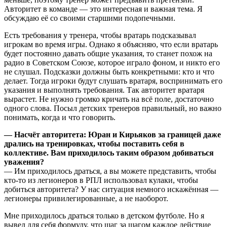
Авторитет в команде — это интересная и важная тема. Я
обсуждаю её со своими старшими подопечными.
Есть требования у тренера, чтобы вратарь подсказывал
игрокам во время игры. Однако я объясняю, что если вратарь
будет постоянно давать общие указания, то станет похож на
радио в Советском Союзе, которое играло фоном, и никто его
не слушал. Подсказки должны быть конкретными: кто и что
делает. Тогда игроки будут слушать вратаря, воспринимать его
указания и выполнять требования. Так авторитет вратаря
вырастет. Не нужно громко кричать на всё поле, достаточно
одного слова. Посыл детских тренеров правильный, но важно
понимать, когда и что говорить.
— Насчёт авторитета: Юран и Кирьяков за границей даже
дрались на тренировках, чтобы поставить себя в
коллективе. Вам приходилось таким образом добиваться
уважения?
— Им приходилось драться, а вы можете представить, чтобы
кто-то из легионеров в РПЛ использовал кулаки, чтобы
добиться авторитета? У нас ситуация немного искажённая —
легионеры привилегированные, а не наоборот.
Мне приходилось драться только в детском футболе. Но я
вывел для себя формулу, что шаг за шагом каждое действие