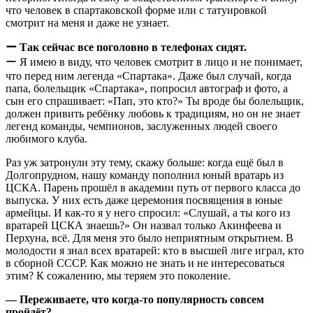
что человек в спартаковской форме или с татуировкой
смотрит на меня и даже не узнает.
ー Так сейчас все поголовно в телефонах сидят.
ー Я имею в виду, что человек смотрит в лицо и не понимает,
что перед ним легенда «Спартака». Даже был случай, когда
папа, болельщик «Спартака», попросил автограф и фото, а
сын его спрашивает: «Пап, это кто?» Ты вроде бы болельщик,
должен привить ребёнку любовь к традициям, но он не знает
легенд команды, чемпионов, заслуженных людей своего
любимого клуба.
Раз уж затронули эту тему, скажу больше: когда ещё был в
Долгопрудном, нашу команду пополнил юный вратарь из
ЦСКА. Парень прошёл в академии путь от первого класса до
выпуска. У них есть даже церемония посвящения в юные
армейцы. И как-то я у него спросил: «Слушай, а ты кого из
вратарей ЦСКА знаешь?» Он назвал только Акинфеева и
Перхуна, всё. Для меня это было неприятным открытием. В
молодости я знал всех вратарей: кто в высшей лиге играл, кто
в сборной СССР. Как можно не знать и не интересоваться
этим? К сожалению, мы теряем это поколение.
— Переживаете, что когда-то популярность совсем
пройдёт?