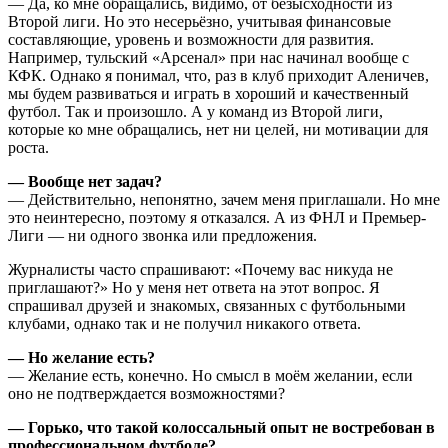
— Да, ко мне обращались, видимо, от безысходности из
Второй лиги. Но это несерьёзно, учитывая финансовые
составляющие, уровень и возможности для развития.
Например, тульский «Арсенал» при нас начинал вообще с
КФК. Однако я понимал, что, раз в клуб приходит Аленичев,
мы будем развиваться и играть в хороший и качественный
футбол. Так и произошло. А у команд из Второй лиги,
которые ко мне обращались, нет ни целей, ни мотивации для
роста.
— Вообще нет задач?
— Действительно, непонятно, зачем меня приглашали. Но мне
это неинтересно, поэтому я отказался. А из ФНЛ и Премьер-
Лиги — ни одного звонка или предложения.
Журналисты часто спрашивают: «Почему вас никуда не
приглашают?» Но у меня нет ответа на этот вопрос. Я
спрашивал друзей и знакомых, связанных с футбольными
клубами, однако так и не получил никакого ответа.
— Но желание есть?
— Желание есть, конечно. Но смысл в моём желании, если
оно не подтверждается возможностями?
— Горько, что такой колоссальный опыт не востребован в
профессиональном футболе?