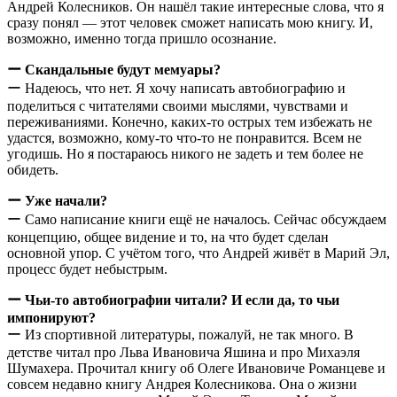
Андрей Колесников. Он нашёл такие интересные слова, что я
сразу понял — этот человек сможет написать мою книгу. И,
возможно, именно тогда пришло осознание.
ー Скандальные будут мемуары?
ー Надеюсь, что нет. Я хочу написать автобиографию и
поделиться с читателями своими мыслями, чувствами и
переживаниями. Конечно, каких-то острых тем избежать не
удастся, возможно, кому-то что-то не понравится. Всем не
угодишь. Но я постараюсь никого не задеть и тем более не
обидеть.
ー Уже начали?
ー Само написание книги ещё не началось. Сейчас обсуждаем
концепцию, общее видение и то, на что будет сделан
основной упор. С учётом того, что Андрей живёт в Марий Эл,
процесс будет небыстрым.
ー Чьи-то автобиографии читали? И если да, то чьи
импонируют?
ー Из спортивной литературы, пожалуй, не так много. В
детстве читал про Льва Ивановича Яшина и про Михаэля
Шумахера. Прочитал книгу об Олеге Ивановиче Романцеве и
совсем недавно книгу Андрея Колесникова. Она о жизни