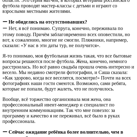
области. Это серия матчей, в которых ветераны российского
футбола проводят мастер-классы с детьми и играют со
взрослыми местными жителями.
ー Не обиделись на отсутствовавших?
ー Нет, я всё понимаю. Супруга, конечно, переживала по
этому поводу. Причём заблаговременно всех оповестили, но
вот, к сожалению, многие не смогли. Пляжники, например,
сказали: «У нас в эти даты тур, не получится».
Я-то понимаю, моя футбольная жизнь такая, что все бытовые
вопросы решаются после футбола. Жена, конечно, немного
расстроилась. Но всё равно свадьба прошла очень интересно и
весело. Мы недавно смотрели фотографии, и Саша сказала:
«Как здорово, когда все веселятся, посмотри!» Почти на всех
фотографиях наши гости смеются. Возможно, сами ребята,
которые не попали, будут жалеть, что не получилось.
Вообще, всё торжество организовала моя жена, она
профессиональный ивент-менеджер и специалист по
внутренним коммуникациям. Так что мне повезло: за
программу и качество я не переживал, всё было в руках
профессионала.
ー Сейчас ожидание ребёнка более волнительно, чем в