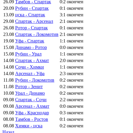
26.09
Тамбов - Спартак
0:2
окончен
20.09
Рубин - Спартак
0:1
окончен
13.09
цска - Спартак
3:1
окончен
29.08
Спартак - Арсенал
2:1
окончен
26.08
Ротор - Спартак
0:1
окончен
23.08
Спартак - Локомотив
2:1
окончен
19.08
Уфа - Спартак
1:1
окончен
15.08
Динамо - Ротор
0:0
окончен
15.08
Рубин - Урал
1:1
окончен
14.08
Спартак - Ахмат
2:0
окончен
14.08
Сочи - Химки
1:1
окончен
14.08
Арсенал - Уфа
2:3
окончен
11.08
Рубин - Локомотив
0:2
окончен
11.08
Ротор - Зенит
0:2
окончен
10.08
Урал - Динамо
0:2
окончен
09.08
Спартак - Сочи
2:2
окончен
09.08
Арсенал - Ахмат
0:0
окончен
09.08
Уфа - Краснодар
0:3
окончен
08.08
Тамбов - Ростов
0:1
окончен
08.08
Химки - цска
0:2
окончен
Назад