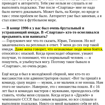
приводит к авторитету. Тебя уже нельзя не слушать и не
выполнять подсказки. Уже после «Спартака» мне не надо
было ничего доказывать. Может быть, на Кипре, но вроде и
там с этим проблем не было. Авторитет уже был завоеван, а я
стал известен в футбольном мире.
— В конце 1990-х у вас был очень брутальный и
устрашающий имидж. В «Спартаке» кто-то осмеливался
предъявить или напихать?
— Горлукович мог что-то сказать, Юран, Тихонов. Но всё
заканчивалось на репликах в ответ. У меня до сих пор такой
имидж.
Даже жена говорит, что незнакомые люди меня боятся
,
относятся с опаской. Когда происходит общение, узнают
получше, то понимают, что я нормальный человек — и
пошутить, и улыбнуться могу. Поэтому такое бывало в
«Спартаке», но очень редко.
Ещё когда я был в молодёжной сборной, мне кто-то из
массажистов или администраторов сказал: «Вот ты пришёл в
команду, сразу видно — мужик, а не мальчик и не юноша. Нам
этого не хватало». Наверное, это с юношества пошло. Я с 16
лет был в командах мастеров с мужиками, приходилось себя
ставить, чтобы меня слушали. Когда играл в «Дружбе» в
чемпионате СССР, был самым младшим, но все слушали и
выполняли подсказки. Никто со мной вальяжно себя не вёл.