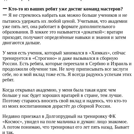
ー Кто-то из ваших ребят уже достиг команд мастеров?
ー Я не стремлюсь набрать как можно больше учеников и не
пытаюсь удержать их любой ценой. Учитывая, что академии
уже пять лет, она работает в формате дополнительного
образования. В хоккее это называется «докаткой»: вратари
приходят, получают определённые навыки и знания и затем
двигаются дальше.
У меня есть ученик, который занимался в «Химках», сейчас
тренируется в «Строгино» и даже вызывался в сборную
России. Есть ребята, которые переехали в Сербию и Израиль и
продолжили обучение там. Не хочу приписывать все заслуги
себе, но и мой вклад тоже есть. Я всегда радуюсь успехам этих
ребят.
Когда открывал академию, у меня была такая идея: чем
больше у нас будет хороших вратарей в стране, тем лучше.
Поэтому стараюсь вносить свой вклад и надеюсь, что кто-то
из моих воспитанников дорастёт до сборной России.
Недавно приезжал в Долгопрудный на тренировку ФК
«Космос», увидел на поле мальчика и думаю: лицо знакомое.
А потом понимаю, что тренировал его лет пять назад. Бывает
и так.