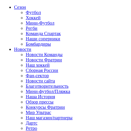
Сезон
Футбол
Хоккей
Мини-Футбол
Регби
Команда Спартак
Наши соперники
Бомбардиры
Новости
Новости Команды
Новости Фратрии
Наш хоккей
Сборная России
Фан-cектор
Новости сайта
Благотворительность
Мини-футбол/Пляжка
Наша История
Обзор прессы
Конкурсы Фратрии
Мир Ультрас
Наш магазин/партнеры
Дартс
Ретро