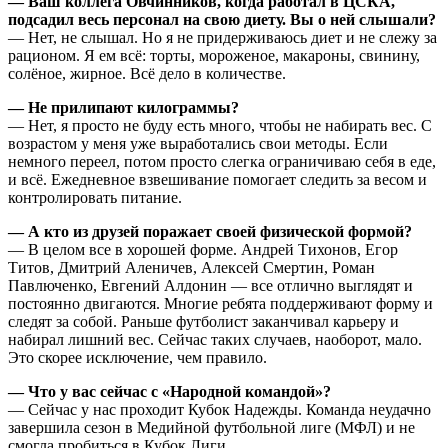
— Ваш коллега Овчинников, когда работал в ЦСКА,
подсадил весь персонал на свою диету. Вы о ней слышали?
— Нет, не слышал. Но я не придерживаюсь диет и не слежу за
рационом. Я ем всё: торты, мороженое, макароны, свинину,
солёное, жирное. Всё дело в количестве.
— Не прилипают килограммы?
— Нет, я просто не буду есть много, чтобы не набирать вес. С
возрастом у меня уже выработались свои методы. Если
немного переел, потом просто слегка ограничиваю себя в еде,
и всё. Ежедневное взвешивание помогает следить за весом и
контролировать питание.
— А кто из друзей поражает своей физической формой?
— В целом все в хорошей форме. Андрей Тихонов, Егор
Титов, Дмитрий Аленичев, Алексей Смертин, Роман
Павлюченко, Евгений Алдонин — все отлично выглядят и
постоянно двигаются. Многие ребята поддерживают форму и
следят за собой. Раньше футболист заканчивал карьеру и
набирал лишний вес. Сейчас таких случаев, наоборот, мало.
Это скорее исключение, чем правило.
— Что у вас сейчас с «Народной командой»?
— Сейчас у нас проходит Кубок Надежды. Команда неудачно
завершила сезон в Медийной футбольной лиге (МФЛ) и не
смогла пробиться в Кубок Лиги.