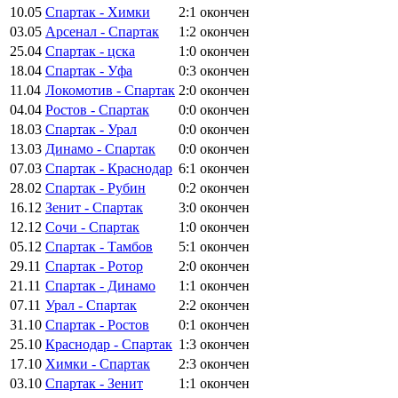
10.05
Спартак - Химки
2:1
окончен
03.05
Арсенал - Спартак
1:2
окончен
25.04
Спартак - цска
1:0
окончен
18.04
Спартак - Уфа
0:3
окончен
11.04
Локомотив - Спартак
2:0
окончен
04.04
Ростов - Спартак
0:0
окончен
18.03
Спартак - Урал
0:0
окончен
13.03
Динамо - Спартак
0:0
окончен
07.03
Спартак - Краснодар
6:1
окончен
28.02
Спартак - Рубин
0:2
окончен
16.12
Зенит - Спартак
3:0
окончен
12.12
Сочи - Спартак
1:0
окончен
05.12
Спартак - Тамбов
5:1
окончен
29.11
Спартак - Ротор
2:0
окончен
21.11
Спартак - Динамо
1:1
окончен
07.11
Урал - Спартак
2:2
окончен
31.10
Спартак - Ростов
0:1
окончен
25.10
Краснодар - Спартак
1:3
окончен
17.10
Химки - Спартак
2:3
окончен
03.10
Спартак - Зенит
1:1
окончен