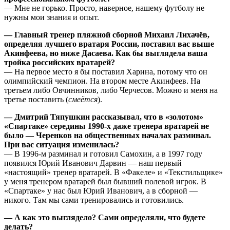
— Мне не горько. Просто, наверное, нашему футболу не
нужны мои знания и опыт.
— Главный тренер пляжной сборной Михаил Лихачёв,
определяя лучшего вратаря России, поставил вас выше
Акинфеева, но ниже Дасаева. Как бы выглядела ваша
тройка российских вратарей?
— На первое место я бы поставил Харина, потому что он
олимпийский чемпион. На втором месте Акинфеев. На
третьем либо Овчинников, либо Черчесов. Можно и меня на
третье поставить (
смеётся
).
— Дмитрий Тяпушкин рассказывал, что в «золотом»
«Спартаке» середины 1990-х даже тренера вратарей не
было — Черенков на общественных началах разминал.
При вас ситуация изменилась?
— В 1996-м разминал и готовил Самохин, а в 1997 году
появился Юрий Иванович Дарвин — наш первый
«настоящий» тренер вратарей. В «Факеле» и «Текстильщике»
у меня тренером вратарей был бывший полевой игрок. В
«Спартаке» у нас был Юрий Иванович, а в сборной —
никого. Там мы сами тренировались и готовились.
— А как это выглядело? Сами определяли, что будете
делать?