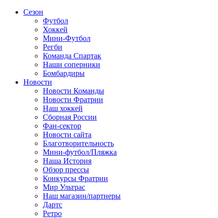
Сезон
Футбол
Хоккей
Мини-Футбол
Регби
Команда Спартак
Наши соперники
Бомбардиры
Новости
Новости Команды
Новости Фратрии
Наш хоккей
Сборная России
Фан-cектор
Новости сайта
Благотворительность
Мини-футбол/Пляжка
Наша История
Обзор прессы
Конкурсы Фратрии
Мир Ультрас
Наш магазин/партнеры
Дартс
Ретро