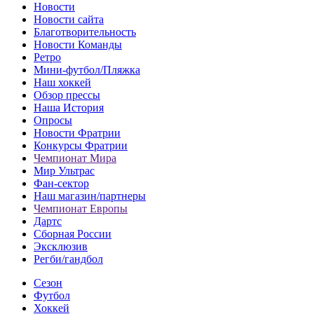
Новости
Новости сайта
Благотворительность
Новости Команды
Ретро
Мини-футбол/Пляжка
Наш хоккей
Обзор прессы
Наша История
Опросы
Новости Фратрии
Конкурсы Фратрии
Чемпионат Мира
Мир Ультрас
Фан-cектор
Наш магазин/партнеры
Чемпионат Европы
Дартс
Сборная России
Эксклюзив
Регби/гандбол
Сезон
Футбол
Хоккей