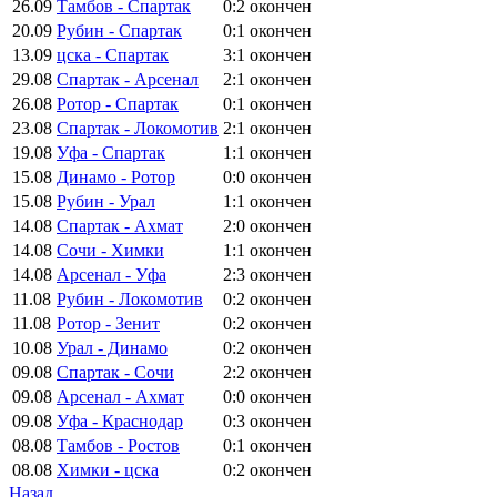
26.09
Тамбов - Спартак
0:2
окончен
20.09
Рубин - Спартак
0:1
окончен
13.09
цска - Спартак
3:1
окончен
29.08
Спартак - Арсенал
2:1
окончен
26.08
Ротор - Спартак
0:1
окончен
23.08
Спартак - Локомотив
2:1
окончен
19.08
Уфа - Спартак
1:1
окончен
15.08
Динамо - Ротор
0:0
окончен
15.08
Рубин - Урал
1:1
окончен
14.08
Спартак - Ахмат
2:0
окончен
14.08
Сочи - Химки
1:1
окончен
14.08
Арсенал - Уфа
2:3
окончен
11.08
Рубин - Локомотив
0:2
окончен
11.08
Ротор - Зенит
0:2
окончен
10.08
Урал - Динамо
0:2
окончен
09.08
Спартак - Сочи
2:2
окончен
09.08
Арсенал - Ахмат
0:0
окончен
09.08
Уфа - Краснодар
0:3
окончен
08.08
Тамбов - Ростов
0:1
окончен
08.08
Химки - цска
0:2
окончен
Назад