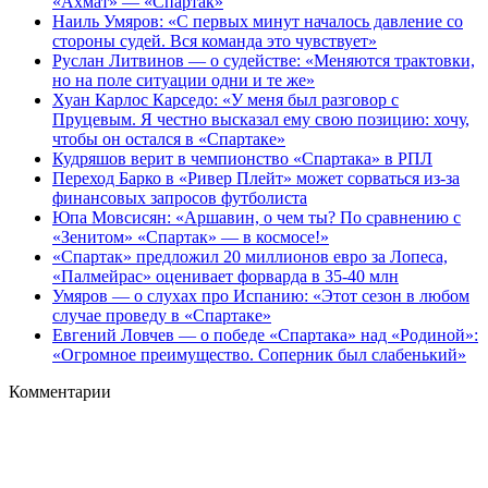
«Ахмат» — «Спартак»
Наиль Умяров: «С первых минут началось давление со
стороны судей. Вся команда это чувствует»
Руслан Литвинов — о судействе: «Меняются трактовки,
но на поле ситуации одни и те же»
Хуан Карлос Карседо: «У меня был разговор с
Пруцевым. Я честно высказал ему свою позицию: хочу,
чтобы он остался в «Спартаке»
Кудряшов верит в чемпионство «Спартака» в РПЛ
Переход Барко в «Ривер Плейт» может сорваться из‑за
финансовых запросов футболиста
Юпа Мовсисян: «Аршавин, о чем ты? По сравнению с
«Зенитом» «Спартак» — в космосе!»
«Спартак» предложил 20 миллионов евро за Лопеса,
«Палмейрас» оценивает форварда в 35-40 млн
Умяров — о слухах про Испанию: «Этот сезон в любом
случае проведу в «Спартаке»
Евгений Ловчев — о победе «Спартака» над «Родиной»:
«Огромное преимущество. Соперник был слабенький»
Комментарии