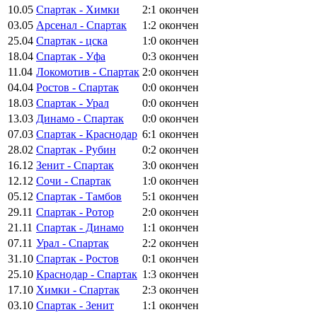
10.05
Спартак - Химки
2:1
окончен
03.05
Арсенал - Спартак
1:2
окончен
25.04
Спартак - цска
1:0
окончен
18.04
Спартак - Уфа
0:3
окончен
11.04
Локомотив - Спартак
2:0
окончен
04.04
Ростов - Спартак
0:0
окончен
18.03
Спартак - Урал
0:0
окончен
13.03
Динамо - Спартак
0:0
окончен
07.03
Спартак - Краснодар
6:1
окончен
28.02
Спартак - Рубин
0:2
окончен
16.12
Зенит - Спартак
3:0
окончен
12.12
Сочи - Спартак
1:0
окончен
05.12
Спартак - Тамбов
5:1
окончен
29.11
Спартак - Ротор
2:0
окончен
21.11
Спартак - Динамо
1:1
окончен
07.11
Урал - Спартак
2:2
окончен
31.10
Спартак - Ростов
0:1
окончен
25.10
Краснодар - Спартак
1:3
окончен
17.10
Химки - Спартак
2:3
окончен
03.10
Спартак - Зенит
1:1
окончен