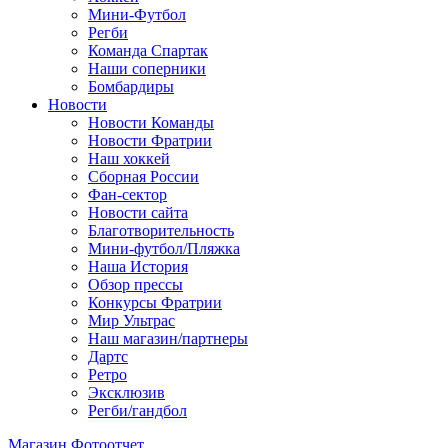
Мини-Футбол
Регби
Команда Спартак
Наши соперники
Бомбардиры
Новости
Новости Команды
Новости Фратрии
Наш хоккей
Сборная России
Фан-cектор
Новости сайта
Благотворительность
Мини-футбол/Пляжка
Наша История
Обзор прессы
Конкурсы Фратрии
Мир Ультрас
Наш магазин/партнеры
Дартс
Ретро
Эксклюзив
Регби/гандбол
Магазин
Фотоотчет