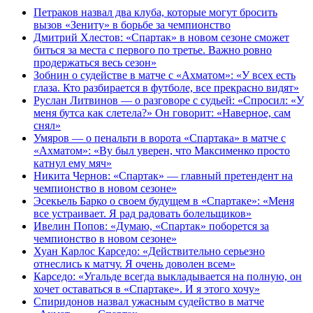
Петраков назвал два клуба, которые могут бросить
вызов «Зениту» в борьбе за чемпионство
Дмитрий Хлестов: «Спартак» в новом сезоне сможет
биться за места с первого по третье. Важно ровно
продержаться весь сезон»
Зобнин о судействе в матче с «Ахматом»: «У всех есть
глаза. Кто разбирается в футболе, все прекрасно видят»
Руслан Литвинов — о разговоре с судьей: «Спросил: «У
меня бутса как слетела?» Он говорит: «Наверное, сам
снял»
Умяров — о пенальти в ворота «Спартака» в матче с
«Ахматом»: «Ву был уверен, что Максименко просто
катнул ему мяч»
Никита Чернов: «Спартак» — главный претендент на
чемпионство в новом сезоне»
Эсекьель Барко о своем будущем в «Спартаке»: «Меня
все устраивает. Я рад радовать болельщиков»
Ивелин Попов: «Думаю, «Спартак» поборется за
чемпионство в новом сезоне»
Хуан Карлос Карседо: «Действительно серьезно
отнеслись к матчу. Я очень доволен всем»
Карседо: «Угальде всегда выкладывается на полную, он
хочет оставаться в «Спартаке». И я этого хочу»
Спиридонов назвал ужасным судейство в матче