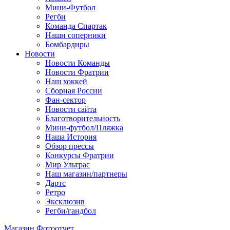
Мини-Футбол
Регби
Команда Спартак
Наши соперники
Бомбардиры
Новости
Новости Команды
Новости Фратрии
Наш хоккей
Сборная России
Фан-cектор
Новости сайта
Благотворительность
Мини-футбол/Пляжка
Наша История
Обзор прессы
Конкурсы Фратрии
Мир Ультрас
Наш магазин/партнеры
Дартс
Ретро
Эксклюзив
Регби/гандбол
Магазин
Фотоотчет