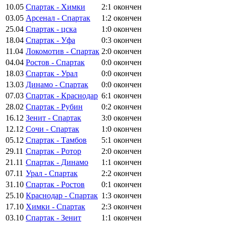
10.05
Спартак - Химки
2:1
окончен
03.05
Арсенал - Спартак
1:2
окончен
25.04
Спартак - цска
1:0
окончен
18.04
Спартак - Уфа
0:3
окончен
11.04
Локомотив - Спартак
2:0
окончен
04.04
Ростов - Спартак
0:0
окончен
18.03
Спартак - Урал
0:0
окончен
13.03
Динамо - Спартак
0:0
окончен
07.03
Спартак - Краснодар
6:1
окончен
28.02
Спартак - Рубин
0:2
окончен
16.12
Зенит - Спартак
3:0
окончен
12.12
Сочи - Спартак
1:0
окончен
05.12
Спартак - Тамбов
5:1
окончен
29.11
Спартак - Ротор
2:0
окончен
21.11
Спартак - Динамо
1:1
окончен
07.11
Урал - Спартак
2:2
окончен
31.10
Спартак - Ростов
0:1
окончен
25.10
Краснодар - Спартак
1:3
окончен
17.10
Химки - Спартак
2:3
окончен
03.10
Спартак - Зенит
1:1
окончен