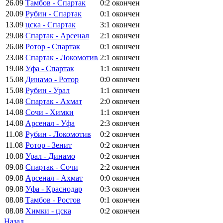
26.09
Тамбов - Спартак
0:2
окончен
20.09
Рубин - Спартак
0:1
окончен
13.09
цска - Спартак
3:1
окончен
29.08
Спартак - Арсенал
2:1
окончен
26.08
Ротор - Спартак
0:1
окончен
23.08
Спартак - Локомотив
2:1
окончен
19.08
Уфа - Спартак
1:1
окончен
15.08
Динамо - Ротор
0:0
окончен
15.08
Рубин - Урал
1:1
окончен
14.08
Спартак - Ахмат
2:0
окончен
14.08
Сочи - Химки
1:1
окончен
14.08
Арсенал - Уфа
2:3
окончен
11.08
Рубин - Локомотив
0:2
окончен
11.08
Ротор - Зенит
0:2
окончен
10.08
Урал - Динамо
0:2
окончен
09.08
Спартак - Сочи
2:2
окончен
09.08
Арсенал - Ахмат
0:0
окончен
09.08
Уфа - Краснодар
0:3
окончен
08.08
Тамбов - Ростов
0:1
окончен
08.08
Химки - цска
0:2
окончен
Назад