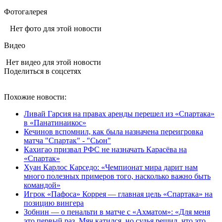
Фотогалерея
Нет фото для этой новости
Видео
Нет видео для этой новости
Поделиться в соцсетях
Похожие новости:
Ливай Гарсия на правах аренды перешел из «Спартака»
в «Панатинаикос»
Кечинов вспомнил, как была назначена переигровка
матча "Спартак" - "Сьон"
Кахигао призвал РФС не назначать Карасёва на
«Спартак»
Хуан Карлос Карседо: «Чемпионат мира дарит нам
много полезных примеров того, насколько важно быть
командой»
Игрок «Пафоса» Коррея — главная цель «Спартака» на
позицию вингера
Зобнин — о пенальти в матче с «Ахматом»: «Для меня
это первый раз. Мяч катился, но судья решил, что это