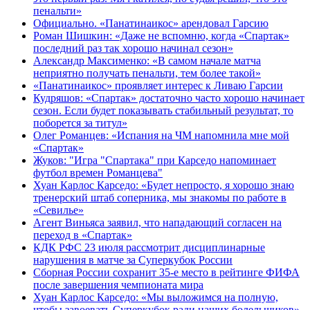
пенальти»
Официально. «Панатинаикос» арендовал Гарсию
Роман Шишкин: «Даже не вспомню, когда «Спартак»
последний раз так хорошо начинал сезон»
Александр Максименко: «В самом начале матча
неприятно получать пенальти, тем более такой»
«Панатинаикос» проявляет интерес к Ливаю Гарсии
Кудряшов: «Спартак» достаточно часто хорошо начинает
сезон. Если будет показывать стабильный результат, то
поборется за титул»
Олег Романцев: «Испания на ЧМ напомнила мне мой
«Спартак»
Жуков: "Игра "Спартака" при Карседо напоминает
футбол времен Романцева"
Хуан Карлос Карседо: «Будет непросто, я хорошо знаю
тренерский штаб соперника, мы знакомы по работе в
«Севилье»
Агент Виньяса заявил, что нападающий согласен на
переход в «Спартак»
КДК РФС 23 июля рассмотрит дисциплинарные
нарушения в матче за Суперкубок России
Сборная России сохранит 35-е место в рейтинге ФИФА
после завершения чемпионата мира
Хуан Карлос Карседо: «Мы выложимся на полную,
чтобы завоевать Суперкубок ради наших болельщиков»