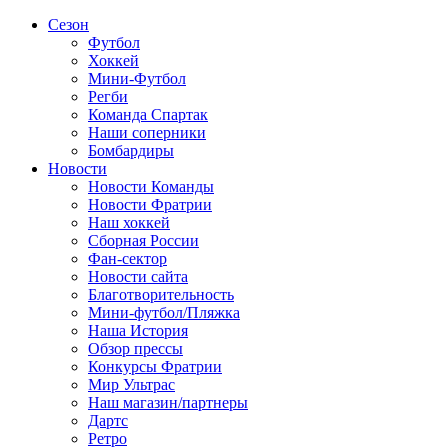
Сезон
Футбол
Хоккей
Мини-Футбол
Регби
Команда Спартак
Наши соперники
Бомбардиры
Новости
Новости Команды
Новости Фратрии
Наш хоккей
Сборная России
Фан-cектор
Новости сайта
Благотворительность
Мини-футбол/Пляжка
Наша История
Обзор прессы
Конкурсы Фратрии
Мир Ультрас
Наш магазин/партнеры
Дартс
Ретро