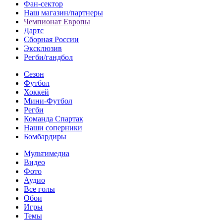
Фан-cектор
Наш магазин/партнеры
Чемпионат Европы
Дартс
Сборная России
Эксклюзив
Регби/гандбол
Сезон
Футбол
Хоккей
Мини-Футбол
Регби
Команда Спартак
Наши соперники
Бомбардиры
Мультимедиа
Видео
Фото
Аудио
Все голы
Обои
Игры
Темы