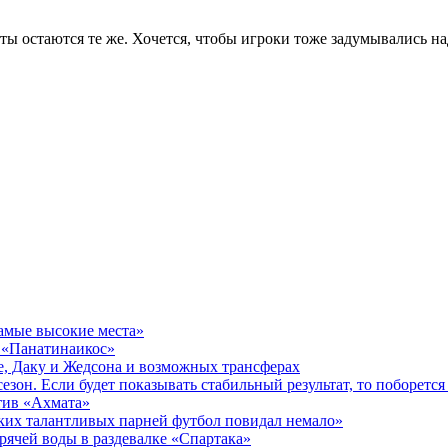
ты остаются те же. Хочется, чтобы игроки тоже задумывались на
самые высокие места»
в «Панатинаикос»
де, Даку и Жедсона и возможных трансферах
зон. Если будет показывать стабильный результат, то поборется 
тив «Ахмата»
ких талантливых парней футбол повидал немало»
рячей воды в раздевалке «Спартака»