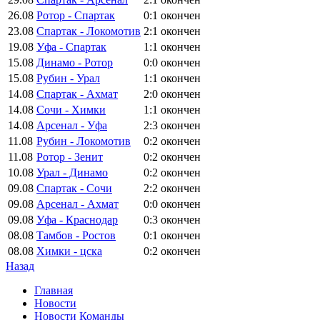
26.08
Ротор - Спартак
0:1
окончен
23.08
Спартак - Локомотив
2:1
окончен
19.08
Уфа - Спартак
1:1
окончен
15.08
Динамо - Ротор
0:0
окончен
15.08
Рубин - Урал
1:1
окончен
14.08
Спартак - Ахмат
2:0
окончен
14.08
Сочи - Химки
1:1
окончен
14.08
Арсенал - Уфа
2:3
окончен
11.08
Рубин - Локомотив
0:2
окончен
11.08
Ротор - Зенит
0:2
окончен
10.08
Урал - Динамо
0:2
окончен
09.08
Спартак - Сочи
2:2
окончен
09.08
Арсенал - Ахмат
0:0
окончен
09.08
Уфа - Краснодар
0:3
окончен
08.08
Тамбов - Ростов
0:1
окончен
08.08
Химки - цска
0:2
окончен
Назад
Главная
Новости
Новости Команды