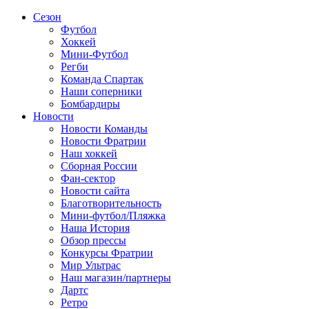
Сезон
Футбол
Хоккей
Мини-Футбол
Регби
Команда Спартак
Наши соперники
Бомбардиры
Новости
Новости Команды
Новости Фратрии
Наш хоккей
Сборная России
Фан-cектор
Новости сайта
Благотворительность
Мини-футбол/Пляжка
Наша История
Обзор прессы
Конкурсы Фратрии
Мир Ультрас
Наш магазин/партнеры
Дартс
Ретро