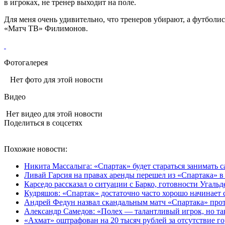
в игроках, не тренер выходит на поле.
Для меня очень удивительно, что тренеров убирают, а футболис
«Матч ТВ» Филимонов.
Фотогалерея
Нет фото для этой новости
Видео
Нет видео для этой новости
Поделиться в соцсетях
Похожие новости:
Никита Массалыга: «Спартак» будет стараться занимать 
Ливай Гарсия на правах аренды перешел из «Спартака» 
Карседо рассказал о ситуации с Барко, готовности Угаль
Кудряшов: «Спартак» достаточно часто хорошо начинает се
Андрей Федун назвал скандальным матч «Спартака» про
Александр Самедов: «Полех — талантливый игрок, но та
«Ахмат» оштрафован на 20 тысяч рублей за отсутствие го