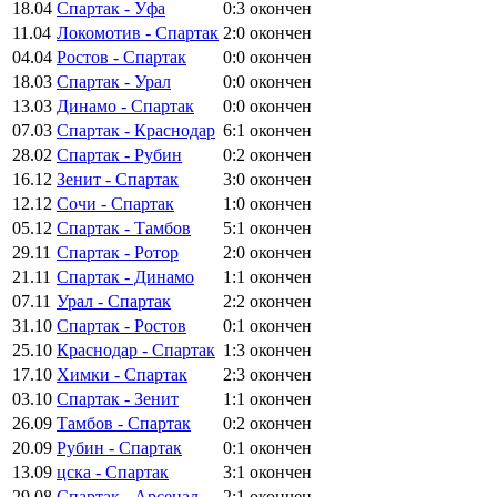
18.04
Спартак - Уфа
0:3
окончен
11.04
Локомотив - Спартак
2:0
окончен
04.04
Ростов - Спартак
0:0
окончен
18.03
Спартак - Урал
0:0
окончен
13.03
Динамо - Спартак
0:0
окончен
07.03
Спартак - Краснодар
6:1
окончен
28.02
Спартак - Рубин
0:2
окончен
16.12
Зенит - Спартак
3:0
окончен
12.12
Сочи - Спартак
1:0
окончен
05.12
Спартак - Тамбов
5:1
окончен
29.11
Спартак - Ротор
2:0
окончен
21.11
Спартак - Динамо
1:1
окончен
07.11
Урал - Спартак
2:2
окончен
31.10
Спартак - Ростов
0:1
окончен
25.10
Краснодар - Спартак
1:3
окончен
17.10
Химки - Спартак
2:3
окончен
03.10
Спартак - Зенит
1:1
окончен
26.09
Тамбов - Спартак
0:2
окончен
20.09
Рубин - Спартак
0:1
окончен
13.09
цска - Спартак
3:1
окончен
29.08
Спартак - Арсенал
2:1
окончен