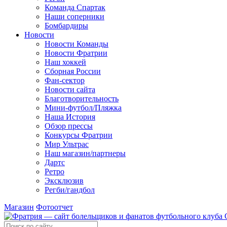
Команда Спартак
Наши соперники
Бомбардиры
Новости
Новости Команды
Новости Фратрии
Наш хоккей
Сборная России
Фан-cектор
Новости сайта
Благотворительность
Мини-футбол/Пляжка
Наша История
Обзор прессы
Конкурсы Фратрии
Мир Ультрас
Наш магазин/партнеры
Дартс
Ретро
Эксклюзив
Регби/гандбол
Магазин
Фотоотчет