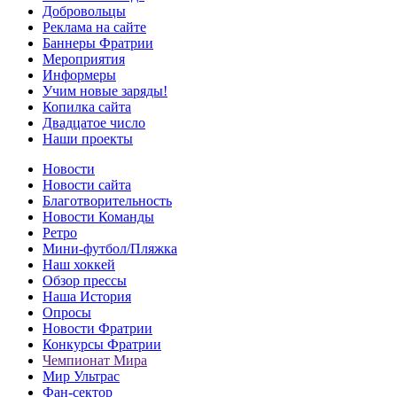
Добровольцы
Реклама на сайте
Баннеры Фратрии
Мероприятия
Информеры
Учим новые заряды!
Копилка сайта
Двадцатое число
Наши проекты
Новости
Новости сайта
Благотворительность
Новости Команды
Ретро
Мини-футбол/Пляжка
Наш хоккей
Обзор прессы
Наша История
Опросы
Новости Фратрии
Конкурсы Фратрии
Чемпионат Мира
Мир Ультрас
Фан-cектор