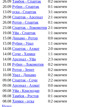
26.09
Тамбов - Спартак
0:2
окончен
20.09
Рубин - Спартак
0:1
окончен
13.09
цска - Спартак
3:1
окончен
29.08
Спартак - Арсенал
2:1
окончен
26.08
Ротор - Спартак
0:1
окончен
23.08
Спартак - Локомотив
2:1
окончен
19.08
Уфа - Спартак
1:1
окончен
15.08
Динамо - Ротор
0:0
окончен
15.08
Рубин - Урал
1:1
окончен
14.08
Спартак - Ахмат
2:0
окончен
14.08
Сочи - Химки
1:1
окончен
14.08
Арсенал - Уфа
2:3
окончен
11.08
Рубин - Локомотив
0:2
окончен
11.08
Ротор - Зенит
0:2
окончен
10.08
Урал - Динамо
0:2
окончен
09.08
Спартак - Сочи
2:2
окончен
09.08
Арсенал - Ахмат
0:0
окончен
09.08
Уфа - Краснодар
0:3
окончен
08.08
Тамбов - Ростов
0:1
окончен
08.08
Химки - цска
0:2
окончен
Назад