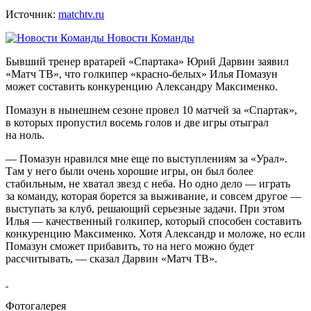
Источник:
matchtv.ru
Новости Команды
Бывший тренер вратарей «Спартака» Юрий Дарвин заявил
«Матч ТВ», что голкипер «красно‑белых» Илья Помазун
может составить конкуренцию Александру Максименко.
Помазун в нынешнем сезоне провел 10 матчей за «Спартак»,
в которых пропустил восемь голов и две игры отыграл
на ноль.
— Помазун нравился мне еще по выступлениям за «Урал».
Там у него были очень хорошие игры, он был более
стабильным, не хватал звезд с неба. Но одно дело — играть
за команду, которая борется за выживание, и совсем другое —
выступать за клуб, решающий серьезные задачи. При этом
Илья — качественный голкипер, который способен составить
конкуренцию Максименко. Хотя Александр и моложе, но если
Помазун сможет прибавить, то на него можно будет
рассчитывать, — сказал Дарвин «Матч ТВ».
Фотогалерея