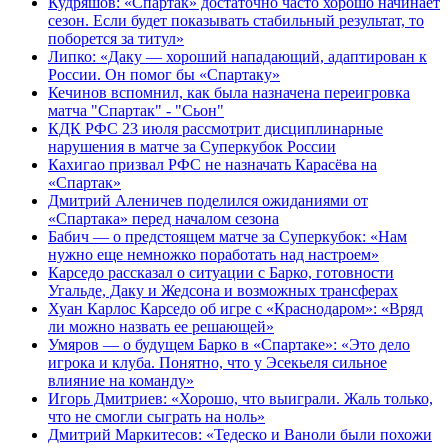
Кудряшов: «Спартак» достаточно часто хорошо начинает
сезон. Если будет показывать стабильный результат, то
поборется за титул»
Липко: «Даку — хороший нападающий, адаптирован к
России. Он помог бы «Спартаку»
Кечинов вспомнил, как была назначена переигровка
матча "Спартак" - "Сьон"
КДК РФС 23 июля рассмотрит дисциплинарные
нарушения в матче за Суперкубок России
Кахигао призвал РФС не назначать Карасёва на
«Спартак»
Дмитрий Аленичев поделился ожиданиями от
«Спартака» перед началом сезона
Бабич — о предстоящем матче за Суперкубок: «Нам
нужно еще немножко поработать над настроем»
Карседо рассказал о ситуации с Барко, готовности
Угальде, Даку и Жедсона и возможных трансферах
Хуан Карлос Карседо об игре с «Краснодаром»: «Вряд
ли можно назвать ее решающей»
Умяров — о будущем Барко в «Спартаке»: «Это дело
игрока и клуба. Понятно, что у Эсекьеля сильное
влияние на команду»
Игорь Дмитриев: «Хорошо, что выиграли. Жаль только,
что не смогли сыграть на ноль»
Дмитрий Маркитесов: «Тедеско и Ваноли были похожи