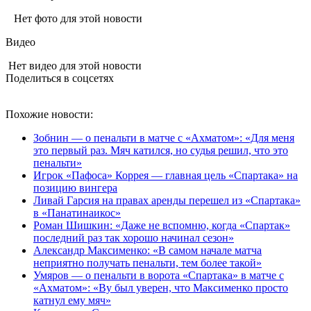
Нет фото для этой новости
Видео
Нет видео для этой новости
Поделиться в соцсетях
Похожие новости:
Зобнин — о пенальти в матче с «Ахматом»: «Для меня
это первый раз. Мяч катился, но судья решил, что это
пенальти»
Игрок «Пафоса» Коррея — главная цель «Спартака» на
позицию вингера
Ливай Гарсия на правах аренды перешел из «Спартака»
в «Панатинаикос»
Роман Шишкин: «Даже не вспомню, когда «Спартак»
последний раз так хорошо начинал сезон»
Александр Максименко: «В самом начале матча
неприятно получать пенальти, тем более такой»
Умяров — о пенальти в ворота «Спартака» в матче с
«Ахматом»: «Ву был уверен, что Максименко просто
катнул ему мяч»