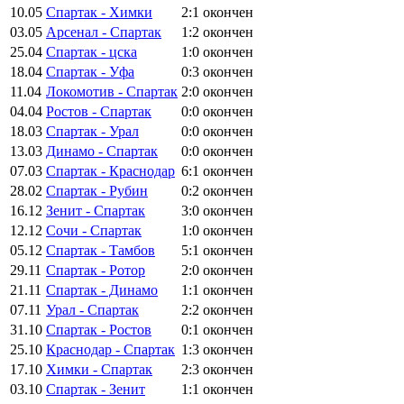
10.05
Спартак - Химки
2:1
окончен
03.05
Арсенал - Спартак
1:2
окончен
25.04
Спартак - цска
1:0
окончен
18.04
Спартак - Уфа
0:3
окончен
11.04
Локомотив - Спартак
2:0
окончен
04.04
Ростов - Спартак
0:0
окончен
18.03
Спартак - Урал
0:0
окончен
13.03
Динамо - Спартак
0:0
окончен
07.03
Спартак - Краснодар
6:1
окончен
28.02
Спартак - Рубин
0:2
окончен
16.12
Зенит - Спартак
3:0
окончен
12.12
Сочи - Спартак
1:0
окончен
05.12
Спартак - Тамбов
5:1
окончен
29.11
Спартак - Ротор
2:0
окончен
21.11
Спартак - Динамо
1:1
окончен
07.11
Урал - Спартак
2:2
окончен
31.10
Спартак - Ростов
0:1
окончен
25.10
Краснодар - Спартак
1:3
окончен
17.10
Химки - Спартак
2:3
окончен
03.10
Спартак - Зенит
1:1
окончен