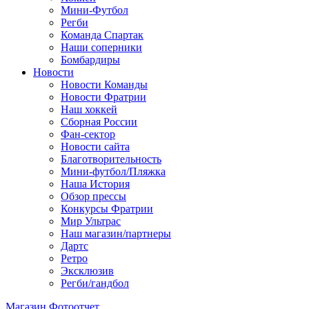
Мини-Футбол
Регби
Команда Спартак
Наши соперники
Бомбардиры
Новости
Новости Команды
Новости Фратрии
Наш хоккей
Сборная России
Фан-cектор
Новости сайта
Благотворительность
Мини-футбол/Пляжка
Наша История
Обзор прессы
Конкурсы Фратрии
Мир Ультрас
Наш магазин/партнеры
Дартс
Ретро
Эксклюзив
Регби/гандбол
Магазин
Фотоотчет