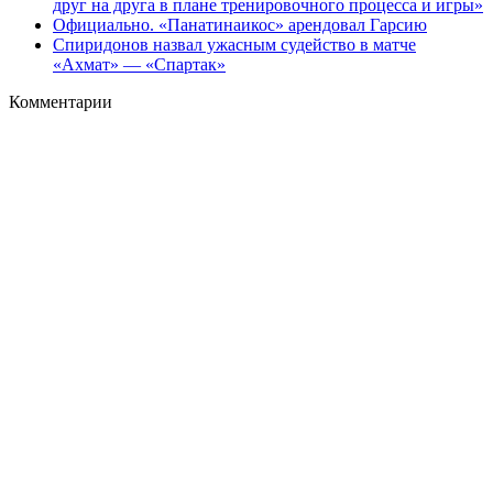
друг на друга в плане тренировочного процесса и игры»
Официально. «Панатинаикос» арендовал Гарсию
Спиридонов назвал ужасным судейство в матче
«Ахмат» — «Спартак»
Комментарии