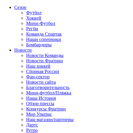
Сезон
Футбол
Хоккей
Мини-Футбол
Регби
Команда Спартак
Наши соперники
Бомбардиры
Новости
Новости Команды
Новости Фратрии
Наш хоккей
Сборная России
Фан-cектор
Новости сайта
Благотворительность
Мини-футбол/Пляжка
Наша История
Обзор прессы
Конкурсы Фратрии
Мир Ультрас
Наш магазин/партнеры
Дартс
Ретро