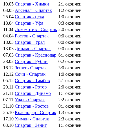
10.05
Спартак - Химки
2:1
окончен
03.05
Арсенал - Спартак
1:2
окончен
25.04
Спартак - цска
1:0
окончен
18.04
Спартак - Уфа
0:3
окончен
11.04
Локомотив - Спартак
2:0
окончен
04.04
Ростов - Спартак
0:0
окончен
18.03
Спартак - Урал
0:0
окончен
13.03
Динамо - Спартак
0:0
окончен
07.03
Спартак - Краснодар
6:1
окончен
28.02
Спартак - Рубин
0:2
окончен
16.12
Зенит - Спартак
3:0
окончен
12.12
Сочи - Спартак
1:0
окончен
05.12
Спартак - Тамбов
5:1
окончен
29.11
Спартак - Ротор
2:0
окончен
21.11
Спартак - Динамо
1:1
окончен
07.11
Урал - Спартак
2:2
окончен
31.10
Спартак - Ростов
0:1
окончен
25.10
Краснодар - Спартак
1:3
окончен
17.10
Химки - Спартак
2:3
окончен
03.10
Спартак - Зенит
1:1
окончен