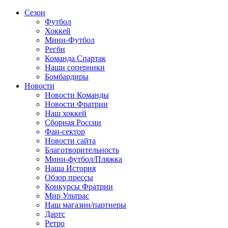
Сезон
Футбол
Хоккей
Мини-Футбол
Регби
Команда Спартак
Наши соперники
Бомбардиры
Новости
Новости Команды
Новости Фратрии
Наш хоккей
Сборная России
Фан-cектор
Новости сайта
Благотворительность
Мини-футбол/Пляжка
Наша История
Обзор прессы
Конкурсы Фратрии
Мир Ультрас
Наш магазин/партнеры
Дартс
Ретро