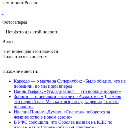
чемпионат России.
Фотогалерея
Нет фото для этой новости
Видео
Нет видео для этой новости
Поделиться в соцсетях
Похожие новости:
Карседо — о матче за Суперкубок: «Было обидно, что не
победили, но мы идем вперед»
Наиль Умяров: «Угальде забил — это вообще прорыв»
Зобнин — о пенальти в матче с «Ахматом»: «Для меня
это первый раз. Мяч катился, но судья решил, что это
пенальти»
Ивелин Попов: «Думаю, «Спартак» поборется за
чемпионство в новом сезоне»
В РФС сообщили, что Соболев вызван на КДК по
итогам матча Суперкубка со «Спартаком»