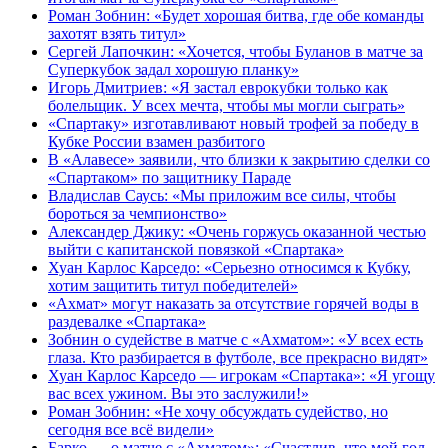
Роман Зобнин: «Будет хорошая битва, где обе команды
захотят взять титул»
Сергей Лапочкин: «Хочется, чтобы Буланов в матче за
Суперкубок задал хорошую планку»
Игорь Дмитриев: «Я застал еврокубки только как
болельщик. У всех мечта, чтобы мы могли сыграть»
«Спартаку» изготавливают новый трофей за победу в
Кубке России взамен разбитого
В «Алавесе» заявили, что близки к закрытию сделки со
«Спартаком» по защитнику Параде
Владислав Саусь: «Мы приложим все силы, чтобы
бороться за чемпионство»
Александер Джику: «Очень горжусь оказанной честью
выйти с капитанской повязкой «Спартака»
Хуан Карлос Карседо: «Серьезно относимся к Кубку,
хотим защитить титул победителей»
«Ахмат» могут наказать за отсутствие горячей воды в
раздевалке «Спартака»
Зобнин о судействе в матче с «Ахматом»: «У всех есть
глаза. Кто разбирается в футболе, все прекрасно видят»
Хуан Карлос Карседо — игрокам «Спартака»: «Я угощу
вас всех ужином. Вы это заслужили!»
Роман Зобнин: «Не хочу обсуждать судейство, но
сегодня все всё видели»
Барко — о матче с «Ахматом»: «Счастлив, что мой гол