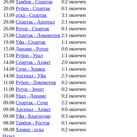
26.09
Тамбов - Спартак
0:2
окончен
20.09
Рубин - Спартак
0:1
окончен
13.09
цска - Спартак
3:1
окончен
29.08
Спартак - Арсенал
2:1
окончен
26.08
Ротор - Спартак
0:1
окончен
23.08
Спартак - Локомотив
2:1
окончен
19.08
Уфа - Спартак
1:1
окончен
15.08
Динамо - Ротор
0:0
окончен
15.08
Рубин - Урал
1:1
окончен
14.08
Спартак - Ахмат
2:0
окончен
14.08
Сочи - Химки
1:1
окончен
14.08
Арсенал - Уфа
2:3
окончен
11.08
Рубин - Локомотив
0:2
окончен
11.08
Ротор - Зенит
0:2
окончен
10.08
Урал - Динамо
0:2
окончен
09.08
Спартак - Сочи
2:2
окончен
09.08
Арсенал - Ахмат
0:0
окончен
09.08
Уфа - Краснодар
0:3
окончен
08.08
Тамбов - Ростов
0:1
окончен
08.08
Химки - цска
0:2
окончен
Назад