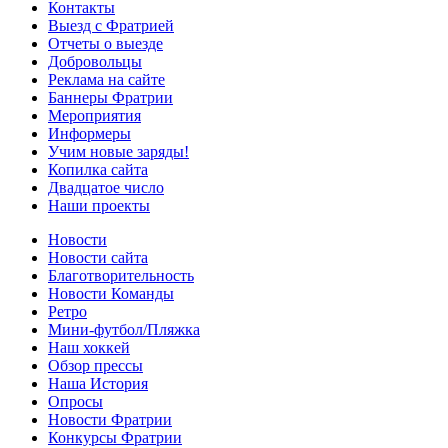
Контакты
Выезд с Фратрией
Отчеты о выезде
Добровольцы
Реклама на сайте
Баннеры Фратрии
Мероприятия
Информеры
Учим новые заряды!
Копилка сайта
Двадцатое число
Наши проекты
Новости
Новости сайта
Благотворительность
Новости Команды
Ретро
Мини-футбол/Пляжка
Наш хоккей
Обзор прессы
Наша История
Опросы
Новости Фратрии
Конкурсы Фратрии