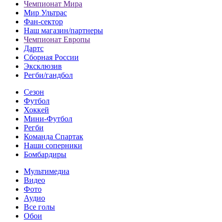
Чемпионат Мира
Мир Ультрас
Фан-cектор
Наш магазин/партнеры
Чемпионат Европы
Дартс
Сборная России
Эксклюзив
Регби/гандбол
Сезон
Футбол
Хоккей
Мини-Футбол
Регби
Команда Спартак
Наши соперники
Бомбардиры
Мультимедиа
Видео
Фото
Аудио
Все голы
Обои