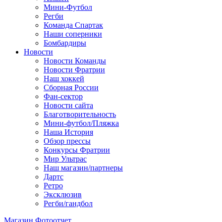
Мини-Футбол
Регби
Команда Спартак
Наши соперники
Бомбардиры
Новости
Новости Команды
Новости Фратрии
Наш хоккей
Сборная России
Фан-cектор
Новости сайта
Благотворительность
Мини-футбол/Пляжка
Наша История
Обзор прессы
Конкурсы Фратрии
Мир Ультрас
Наш магазин/партнеры
Дартс
Ретро
Эксклюзив
Регби/гандбол
Магазин
Фотоотчет