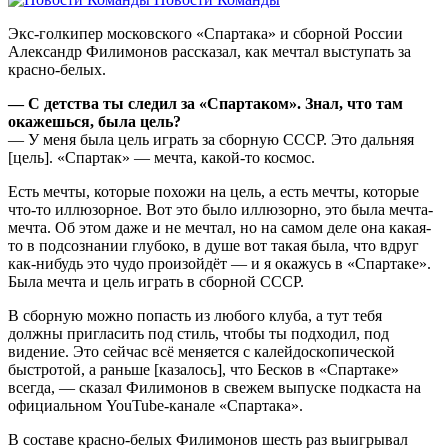
Экс-голкипер московского «Спартака» и сборной России
Александр Филимонов рассказал, как мечтал выступать за
красно-белых.
— С детства ты следил за «Спартаком». Знал, что там
окажешься, была цель?
— У меня была цель играть за сборную СССР. Это дальняя
[цель]. «Спартак» — мечта, какой-то космос.
Есть мечты, которые похожи на цель, а есть мечты, которые
что-то иллюзорное. Вот это было иллюзорно, это была мечта-
мечта. Об этом даже и не мечтал, но на самом деле она какая-
то в подсознании глубоко, в душе вот такая была, что вдруг
как-нибудь это чудо произойдёт — и я окажусь в «Спартаке».
Была мечта и цель играть в сборной СССР.
В сборную можно попасть из любого клуба, а тут тебя
должны пригласить под стиль, чтобы ты подходил, под
видение. Это сейчас всё меняется с калейдоскопической
быстротой, а раньше [казалось], что Бесков в «Спартаке»
всегда, — сказал Филимонов в свежем выпуске подкаста на
официальном YouTube-канале «Спартака».
В составе красно-белых Филимонов шесть раз выигрывал