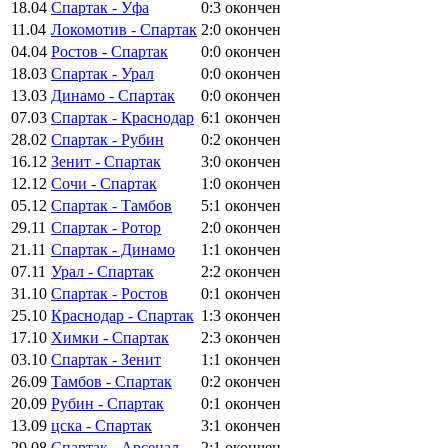
18.04
Спартак - Уфа
0:3
окончен
11.04
Локомотив - Спартак
2:0
окончен
04.04
Ростов - Спартак
0:0
окончен
18.03
Спартак - Урал
0:0
окончен
13.03
Динамо - Спартак
0:0
окончен
07.03
Спартак - Краснодар
6:1
окончен
28.02
Спартак - Рубин
0:2
окончен
16.12
Зенит - Спартак
3:0
окончен
12.12
Сочи - Спартак
1:0
окончен
05.12
Спартак - Тамбов
5:1
окончен
29.11
Спартак - Ротор
2:0
окончен
21.11
Спартак - Динамо
1:1
окончен
07.11
Урал - Спартак
2:2
окончен
31.10
Спартак - Ростов
0:1
окончен
25.10
Краснодар - Спартак
1:3
окончен
17.10
Химки - Спартак
2:3
окончен
03.10
Спартак - Зенит
1:1
окончен
26.09
Тамбов - Спартак
0:2
окончен
20.09
Рубин - Спартак
0:1
окончен
13.09
цска - Спартак
3:1
окончен
29.08
Спартак - Арсенал
2:1
окончен