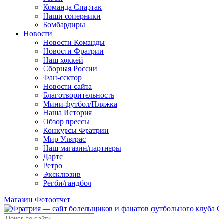
Команда Спартак
Наши соперники
Бомбардиры
Новости
Новости Команды
Новости Фратрии
Наш хоккей
Сборная России
Фан-cектор
Новости сайта
Благотворительность
Мини-футбол/Пляжка
Наша История
Обзор прессы
Конкурсы Фратрии
Мир Ультрас
Наш магазин/партнеры
Дартс
Ретро
Эксклюзив
Регби/гандбол
Магазин
Фотоотчет