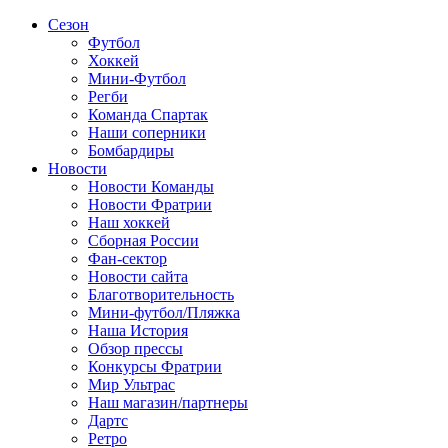
Сезон
Футбол
Хоккей
Мини-Футбол
Регби
Команда Спартак
Наши соперники
Бомбардиры
Новости
Новости Команды
Новости Фратрии
Наш хоккей
Сборная России
Фан-cектор
Новости сайта
Благотворительность
Мини-футбол/Пляжка
Наша История
Обзор прессы
Конкурсы Фратрии
Мир Ультрас
Наш магазин/партнеры
Дартс
Ретро