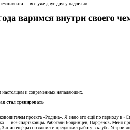
чемпионата — все уже друг другу надоели»
ода варимся внутри своего че
м настоящем и современных нападающих.
как стал тренировать
оводителем проекта «Родина». Я знаю его ещё по периоду в «Спа
о — все спартаковцы. Работали Бояринцев, Парфёнов. Меня при
ь, Зинин ещё раз позвонил и предложил работу в клубе. Устрои