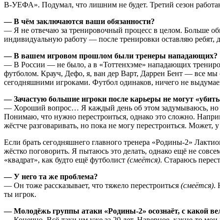
В-УЕФА». Подумал, что лишним не будет. Третий сезон работаю
— В чём заключаются ваши обязанности?
— Я не отвечаю за тренировочный процесс в целом. Больше об
индивидуальную работу — после тренировки оставляю ребят, д
— В вашем игровом прошлом были тренеры нападающих?
— В России — не было, а в «Тоттенхэме» нападающих трениров
футболом. Крауч, Дефо, я, ван дер Варт, Даррен Бент — все м
сегодняшними игроками. Футбол одинаков, ничего не выдумаеш
— Зачастую большие игроки после карьеры не могут «убить»
— Хороший вопрос… Я каждый день об этом задумываюсь, но пок
Понимаю, что нужно перестроиться, однако это сложно. Напри
жёстче разговаривать, но пока не могу перестроиться. Может, у
Если брать сегодняшнего главного тренера «Родины-2» Лактио
жёстко поговорить. Я пытаюсь это делать, однако ещё не совсем
«квадрат», как будто ещё футболист
(смеётся)
. Стараюсь перес
— У него та же проблема?
— Он тоже рассказывает, что тяжело перестроиться
(смеётся)
.
ты игрок.
— Молодёжь группы атаки «Родины-2» осознаёт, с какой ве
— Конечно. Всё-таки им уже за 20 лет. Наверное, какие-то мои