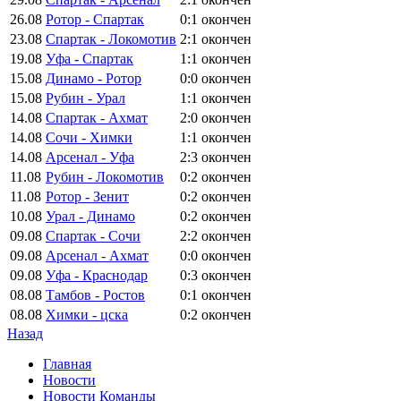
26.08
Ротор - Спартак
0:1
окончен
23.08
Спартак - Локомотив
2:1
окончен
19.08
Уфа - Спартак
1:1
окончен
15.08
Динамо - Ротор
0:0
окончен
15.08
Рубин - Урал
1:1
окончен
14.08
Спартак - Ахмат
2:0
окончен
14.08
Сочи - Химки
1:1
окончен
14.08
Арсенал - Уфа
2:3
окончен
11.08
Рубин - Локомотив
0:2
окончен
11.08
Ротор - Зенит
0:2
окончен
10.08
Урал - Динамо
0:2
окончен
09.08
Спартак - Сочи
2:2
окончен
09.08
Арсенал - Ахмат
0:0
окончен
09.08
Уфа - Краснодар
0:3
окончен
08.08
Тамбов - Ростов
0:1
окончен
08.08
Химки - цска
0:2
окончен
Назад
Главная
Новости
Новости Команды