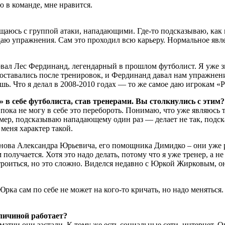
 в команде, мне нравится.
щаюсь с группой атаки, нападающими. Где-то подсказываю, как 
аю упражнения. Сам это проходил всю карьеру. Нормальное явле
ал Лес Фердинанд, легендарный в прошлом футболист. Я уже зна
ы оставались после тренировок, и Фердинанд давал нам упражне
ь. Что я делал в 2008-2010 годах — то же самое даю игрокам «
 в себе футболиста, став тренерами. Вы столкнулись с этим?
а не могу в себе это перебороть. Понимаю, что уже являюсь тр
мер, подсказываю нападающему один раз — делает не так, подс
 меня характер такой.
нова Александра Юрьевича, его помощника Димидко – они уже р
 получается. Хотя это надо делать, потому что я уже тренер, а н
троиться, но это сложно. Виделся недавно с Юркой Жирковым, 
 Юрка сам по себе не может на кого-то кричать, но надо меняться
личиной работает?
 матчи они застали. К тому же есть социальные сети, интернет.