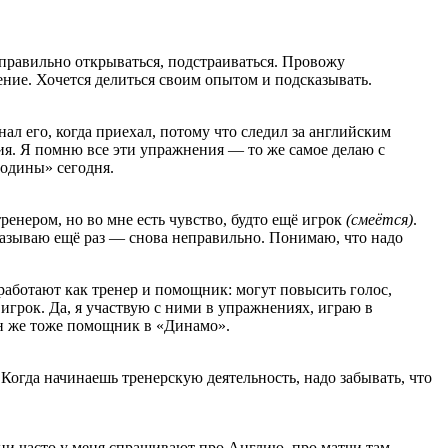
правильно открываться, подстраиваться. Провожу
ние. Хочется делиться своим опытом и подсказывать.
л его, когда приехал, потому что следил за английским
ния. Я помню все эти упражнения — то же самое делаю с
Родины» сегодня.
енером, но во мне есть чувство, будто ещё игрок
(смеётся)
.
казываю ещё раз — снова неправильно. Понимаю, что надо
аботают как тренер и помощник: могут повысить голос,
е игрок. Да, я участвую с ними в упражнениях, играю в
он же тоже помощник в «Динамо».
. Когда начинаешь тренерскую деятельность, надо забывать, что
 Они часто у меня спрашивают про Англию, про матчи там.