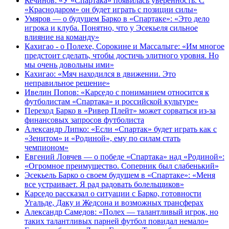
Кечинов: «У «Спартака» появилась уверенность. С
«Краснодаром» он будет играть с позиции силы»
Умяров — о будущем Барко в «Спартаке»: «Это дело
игрока и клуба. Понятно, что у Эсекьеля сильное
влияние на команду»
Кахигао - о Полехе, Сорокине и Массалыге: «Им многое
предстоит сделать, чтобы достичь элитного уровня. Но
мы очень довольны ими»
Кахигао: «Мяч находился в движении. Это
неправильное решение»
Ивелин Попов: «Карседо с пониманием относится к
футболистам «Спартака» и российской культуре»
Переход Барко в «Ривер Плейт» может сорваться из‑за
финансовых запросов футболиста
Александр Липко: «Если «Спартак» будет играть как с
«Зенитом» и «Родиной», ему по силам стать
чемпионом»
Евгений Ловчев — о победе «Спартака» над «Родиной»:
«Огромное преимущество. Соперник был слабенький»
Эсекьель Барко о своем будущем в «Спартаке»: «Меня
все устраивает. Я рад радовать болельщиков»
Карседо рассказал о ситуации с Барко, готовности
Угальде, Даку и Жедсона и возможных трансферах
Александр Самедов: «Полех — талантливый игрок, но
таких талантливых парней футбол повидал немало»