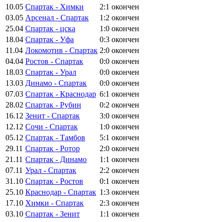
10.05
Спартак - Химки
2:1
окончен
03.05
Арсенал - Спартак
1:2
окончен
25.04
Спартак - цска
1:0
окончен
18.04
Спартак - Уфа
0:3
окончен
11.04
Локомотив - Спартак
2:0
окончен
04.04
Ростов - Спартак
0:0
окончен
18.03
Спартак - Урал
0:0
окончен
13.03
Динамо - Спартак
0:0
окончен
07.03
Спартак - Краснодар
6:1
окончен
28.02
Спартак - Рубин
0:2
окончен
16.12
Зенит - Спартак
3:0
окончен
12.12
Сочи - Спартак
1:0
окончен
05.12
Спартак - Тамбов
5:1
окончен
29.11
Спартак - Ротор
2:0
окончен
21.11
Спартак - Динамо
1:1
окончен
07.11
Урал - Спартак
2:2
окончен
31.10
Спартак - Ростов
0:1
окончен
25.10
Краснодар - Спартак
1:3
окончен
17.10
Химки - Спартак
2:3
окончен
03.10
Спартак - Зенит
1:1
окончен