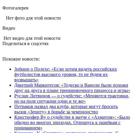
Фотогалерея
Нет фото для этой новости
Видео
Нет видео для этой новости
Поделиться в соцсетях
Похожие новости:
Зобнин о Полехе: «Если хотим видеть российских
футболистов высокого уровня, то не будем их
возвышать»
Дмитрий Маркитесов: «Тедеско и Ваноли были похожи
друг на друга в плане тренировочного процесса и игры»
Руслан Литвинов — о судействе: «Меняются трактовки,
но на поле ситуации одни и те же»
Петраков назвал два клуба, которые могут бросить
вызов «Зениту» в борьбе за чемпионство
Кристиофер Ву о судействе в матче с «Ахматом»: «Было
обидно во многих эпизодах. Отношусь к ошибкам с
пониманием»