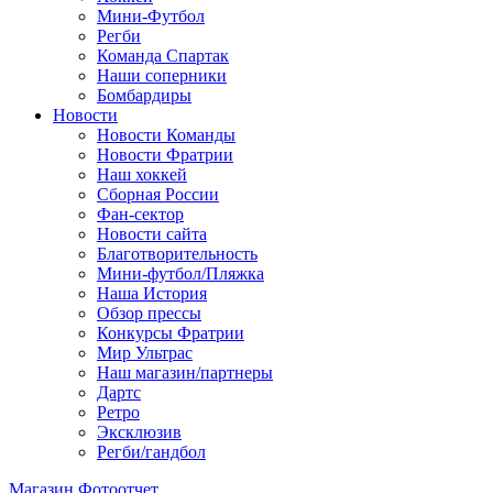
Мини-Футбол
Регби
Команда Спартак
Наши соперники
Бомбардиры
Новости
Новости Команды
Новости Фратрии
Наш хоккей
Сборная России
Фан-cектор
Новости сайта
Благотворительность
Мини-футбол/Пляжка
Наша История
Обзор прессы
Конкурсы Фратрии
Мир Ультрас
Наш магазин/партнеры
Дартс
Ретро
Эксклюзив
Регби/гандбол
Магазин
Фотоотчет