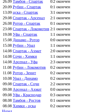
26.09
Тамбов - Спартак
0:2
окончен
20.09
Рубин - Спартак
0:1
окончен
13.09
цска - Спартак
3:1
окончен
29.08
Спартак - Арсенал
2:1
окончен
26.08
Ротор - Спартак
0:1
окончен
23.08
Спартак - Локомотив
2:1
окончен
19.08
Уфа - Спартак
1:1
окончен
15.08
Динамо - Ротор
0:0
окончен
15.08
Рубин - Урал
1:1
окончен
14.08
Спартак - Ахмат
2:0
окончен
14.08
Сочи - Химки
1:1
окончен
14.08
Арсенал - Уфа
2:3
окончен
11.08
Рубин - Локомотив
0:2
окончен
11.08
Ротор - Зенит
0:2
окончен
10.08
Урал - Динамо
0:2
окончен
09.08
Спартак - Сочи
2:2
окончен
09.08
Арсенал - Ахмат
0:0
окончен
09.08
Уфа - Краснодар
0:3
окончен
08.08
Тамбов - Ростов
0:1
окончен
08.08
Химки - цска
0:2
окончен
Назад