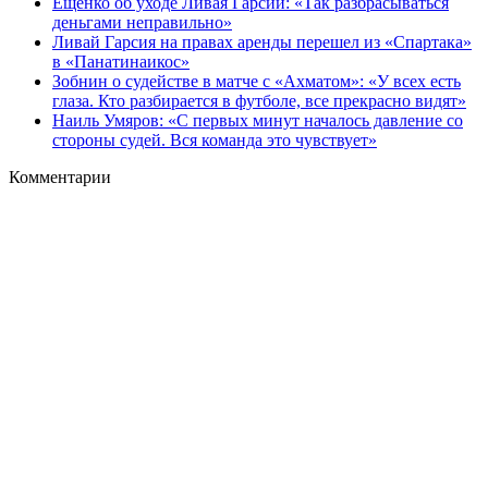
Ещенко об уходе Ливая Гарсии: «Так разбрасываться
деньгами неправильно»
Ливай Гарсия на правах аренды перешел из «Спартака»
в «Панатинаикос»
Зобнин о судействе в матче с «Ахматом»: «У всех есть
глаза. Кто разбирается в футболе, все прекрасно видят»
Наиль Умяров: «С первых минут началось давление со
стороны судей. Вся команда это чувствует»
Комментарии