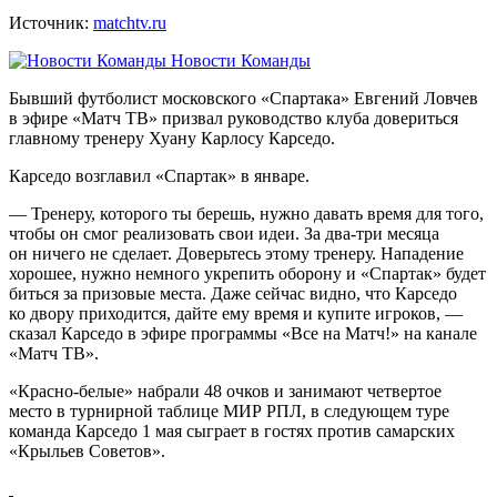
Источник:
matchtv.ru
Новости Команды
Бывший футболист московского «Спартака» Евгений Ловчев
в эфире «Матч ТВ» призвал руководство клуба довериться
главному тренеру Хуану Карлосу Карседо.
Карседо возглавил «Спартак» в январе.
— Тренеру, которого ты берешь, нужно давать время для того,
чтобы он смог реализовать свои идеи. За два‑три месяца
он ничего не сделает. Доверьтесь этому тренеру. Нападение
хорошее, нужно немного укрепить оборону и «Спартак» будет
биться за призовые места. Даже сейчас видно, что Карседо
ко двору приходится, дайте ему время и купите игроков, —
сказал Карседо в эфире программы «Все на Матч!» на канале
«Матч ТВ».
«Красно‑белые» набрали 48 очков и занимают четвертое
место в турнирной таблице МИР РПЛ, в следующем туре
команда Карседо 1 мая сыграет в гостях против самарских
«Крыльев Советов».