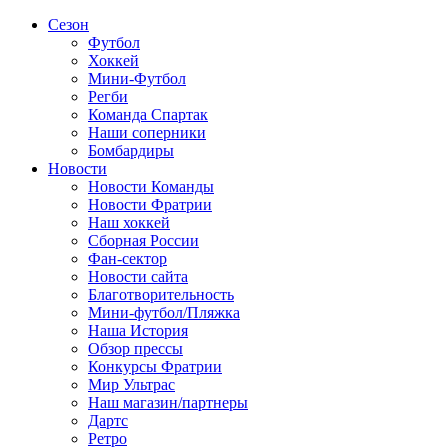
Сезон
Футбол
Хоккей
Мини-Футбол
Регби
Команда Спартак
Наши соперники
Бомбардиры
Новости
Новости Команды
Новости Фратрии
Наш хоккей
Сборная России
Фан-cектор
Новости сайта
Благотворительность
Мини-футбол/Пляжка
Наша История
Обзор прессы
Конкурсы Фратрии
Мир Ультрас
Наш магазин/партнеры
Дартс
Ретро