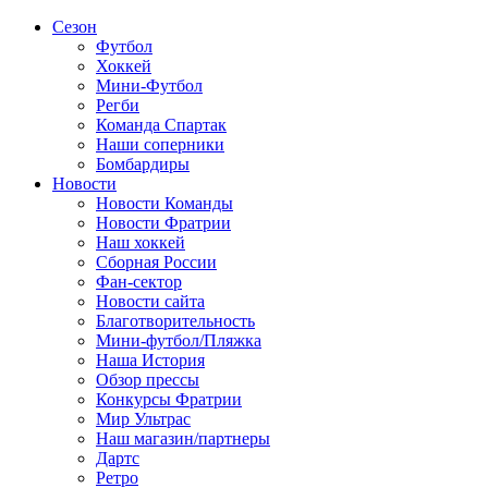
Сезон
Футбол
Хоккей
Мини-Футбол
Регби
Команда Спартак
Наши соперники
Бомбардиры
Новости
Новости Команды
Новости Фратрии
Наш хоккей
Сборная России
Фан-cектор
Новости сайта
Благотворительность
Мини-футбол/Пляжка
Наша История
Обзор прессы
Конкурсы Фратрии
Мир Ультрас
Наш магазин/партнеры
Дартс
Ретро