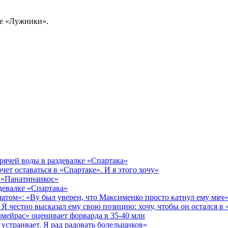
не «Лужники».
рячей воды в раздевалке «Спартака»
чет оставаться в «Спартаке». И я этого хочу»
в «Панатинаикос»
здевалке «Спартака»
матом»: «Ву был уверен, что Максименко просто катнул ему мяч»
Я честно высказал ему свою позицию: хочу, чтобы он остался в
мейрас» оценивает форварда в 35-40 млн
 устраивает. Я рад радовать болельщиков»