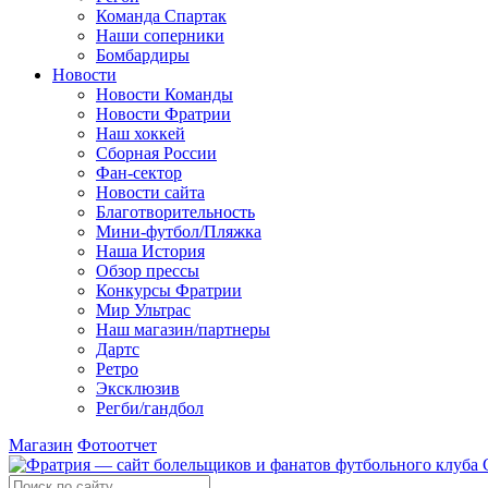
Команда Спартак
Наши соперники
Бомбардиры
Новости
Новости Команды
Новости Фратрии
Наш хоккей
Сборная России
Фан-cектор
Новости сайта
Благотворительность
Мини-футбол/Пляжка
Наша История
Обзор прессы
Конкурсы Фратрии
Мир Ультрас
Наш магазин/партнеры
Дартс
Ретро
Эксклюзив
Регби/гандбол
Магазин
Фотоотчет