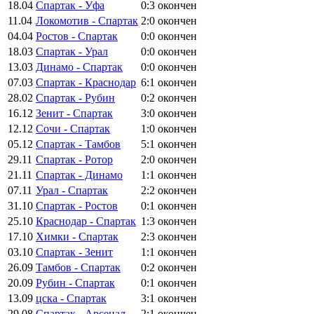
18.04
Спартак - Уфа
0:3
окончен
11.04
Локомотив - Спартак
2:0
окончен
04.04
Ростов - Спартак
0:0
окончен
18.03
Спартак - Урал
0:0
окончен
13.03
Динамо - Спартак
0:0
окончен
07.03
Спартак - Краснодар
6:1
окончен
28.02
Спартак - Рубин
0:2
окончен
16.12
Зенит - Спартак
3:0
окончен
12.12
Сочи - Спартак
1:0
окончен
05.12
Спартак - Тамбов
5:1
окончен
29.11
Спартак - Ротор
2:0
окончен
21.11
Спартак - Динамо
1:1
окончен
07.11
Урал - Спартак
2:2
окончен
31.10
Спартак - Ростов
0:1
окончен
25.10
Краснодар - Спартак
1:3
окончен
17.10
Химки - Спартак
2:3
окончен
03.10
Спартак - Зенит
1:1
окончен
26.09
Тамбов - Спартак
0:2
окончен
20.09
Рубин - Спартак
0:1
окончен
13.09
цска - Спартак
3:1
окончен
29.08
Спартак - Арсенал
2:1
окончен