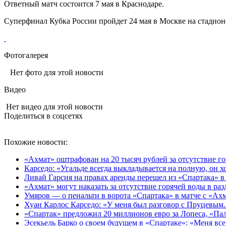
Ответный матч состоится 7 мая в Краснодаре.
Суперфинал Кубка России пройдет 24 мая в Москве на стадио
Фотогалерея
Нет фото для этой новости
Видео
Нет видео для этой новости
Поделиться в соцсетях
Похожие новости:
«Ахмат» оштрафован на 20 тысяч рублей за отсутствие го
Карседо: «Угальде всегда выкладывается на полную, он хо
Ливай Гарсия на правах аренды перешел из «Спартака» 
«Ахмат» могут наказать за отсутствие горячей воды в ра
Умяров — о пенальти в ворота «Спартака» в матче с «Ах
Хуан Карлос Карседо: «У меня был разговор с Пруцевым. 
«Спартак» предложил 20 миллионов евро за Лопеса, «Пал
Эсекьель Барко о своем будущем в «Спартаке»: «Меня все