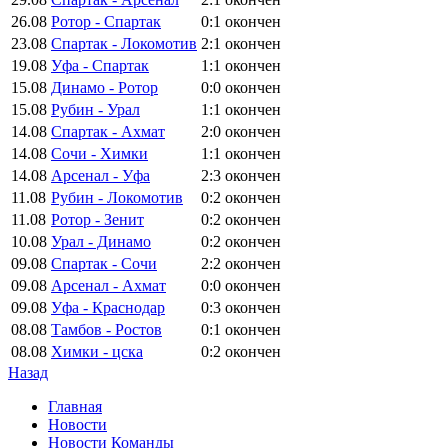
26.08
Ротор - Спартак
0:1
окончен
23.08
Спартак - Локомотив
2:1
окончен
19.08
Уфа - Спартак
1:1
окончен
15.08
Динамо - Ротор
0:0
окончен
15.08
Рубин - Урал
1:1
окончен
14.08
Спартак - Ахмат
2:0
окончен
14.08
Сочи - Химки
1:1
окончен
14.08
Арсенал - Уфа
2:3
окончен
11.08
Рубин - Локомотив
0:2
окончен
11.08
Ротор - Зенит
0:2
окончен
10.08
Урал - Динамо
0:2
окончен
09.08
Спартак - Сочи
2:2
окончен
09.08
Арсенал - Ахмат
0:0
окончен
09.08
Уфа - Краснодар
0:3
окончен
08.08
Тамбов - Ростов
0:1
окончен
08.08
Химки - цска
0:2
окончен
Назад
Главная
Новости
Новости Команды