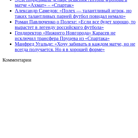
матче «Ахмат» – «Спартак»
Александр Самедов: «Полех — талантливый игрок, но
таких талантливых парней футбол повидал немало»
Роман Павлюченко о Полехе: «Если все будет хорошо, то
вырастет в легенду российского футбола»
Гендиректор «Нижнего Новгорода» Карасев не
исключил трансфера Пруцева из «Спартака»
Манфред Угальде: «Хочу забивать в каждом матче, но не
всегда получается. Но я в хорошей форме»
Комментарии