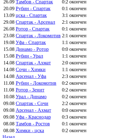
26.09
Тамбов - Спартак
0:2
окончен
20.09
Рубин - Спартак
0:1
окончен
13.09
цска - Спартак
3:1
окончен
29.08
Спартак - Арсенал
2:1
окончен
26.08
Ротор - Спартак
0:1
окончен
23.08
Спартак - Локомотив
2:1
окончен
19.08
Уфа - Спартак
1:1
окончен
15.08
Динамо - Ротор
0:0
окончен
15.08
Рубин - Урал
1:1
окончен
14.08
Спартак - Ахмат
2:0
окончен
14.08
Сочи - Химки
1:1
окончен
14.08
Арсенал - Уфа
2:3
окончен
11.08
Рубин - Локомотив
0:2
окончен
11.08
Ротор - Зенит
0:2
окончен
10.08
Урал - Динамо
0:2
окончен
09.08
Спартак - Сочи
2:2
окончен
09.08
Арсенал - Ахмат
0:0
окончен
09.08
Уфа - Краснодар
0:3
окончен
08.08
Тамбов - Ростов
0:1
окончен
08.08
Химки - цска
0:2
окончен
Назад