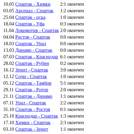
10.05
Спартак - Химки
2:1
окончен
03.05
Арсенал - Спартак
1:2
окончен
25.04
Спартак - цска
1:0
окончен
18.04
Спартак - Уфа
0:3
окончен
11.04
Локомотив - Спартак
2:0
окончен
04.04
Ростов - Спартак
0:0
окончен
18.03
Спартак - Урал
0:0
окончен
13.03
Динамо - Спартак
0:0
окончен
07.03
Спартак - Краснодар
6:1
окончен
28.02
Спартак - Рубин
0:2
окончен
16.12
Зенит - Спартак
3:0
окончен
12.12
Сочи - Спартак
1:0
окончен
05.12
Спартак - Тамбов
5:1
окончен
29.11
Спартак - Ротор
2:0
окончен
21.11
Спартак - Динамо
1:1
окончен
07.11
Урал - Спартак
2:2
окончен
31.10
Спартак - Ростов
0:1
окончен
25.10
Краснодар - Спартак
1:3
окончен
17.10
Химки - Спартак
2:3
окончен
03.10
Спартак - Зенит
1:1
окончен