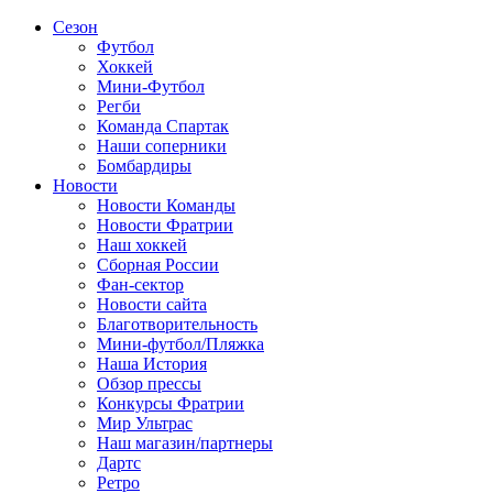
Сезон
Футбол
Хоккей
Мини-Футбол
Регби
Команда Спартак
Наши соперники
Бомбардиры
Новости
Новости Команды
Новости Фратрии
Наш хоккей
Сборная России
Фан-cектор
Новости сайта
Благотворительность
Мини-футбол/Пляжка
Наша История
Обзор прессы
Конкурсы Фратрии
Мир Ультрас
Наш магазин/партнеры
Дартс
Ретро