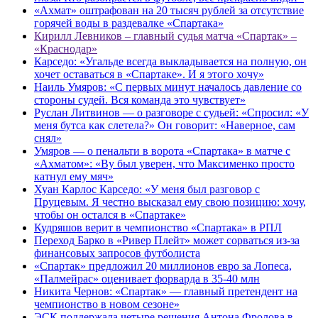
«Ахмат» оштрафован на 20 тысяч рублей за отсутствие
горячей воды в раздевалке «Спартака»
Кирилл Левников – главный судья матча «Спартак» –
«Краснодар»
Карседо: «Угальде всегда выкладывается на полную, он
хочет оставаться в «Спартаке». И я этого хочу»
Наиль Умяров: «С первых минут началось давление со
стороны судей. Вся команда это чувствует»
Руслан Литвинов — о разговоре с судьей: «Спросил: «У
меня бутса как слетела?» Он говорит: «Наверное, сам
снял»
Умяров — о пенальти в ворота «Спартака» в матче с
«Ахматом»: «Ву был уверен, что Максименко просто
катнул ему мяч»
Хуан Карлос Карседо: «У меня был разговор с
Пруцевым. Я честно высказал ему свою позицию: хочу,
чтобы он остался в «Спартаке»
Кудряшов верит в чемпионство «Спартака» в РПЛ
Переход Барко в «Ривер Плейт» может сорваться из‑за
финансовых запросов футболиста
«Спартак» предложил 20 миллионов евро за Лопеса,
«Палмейрас» оценивает форварда в 35-40 млн
Никита Чернов: «Спартак» — главный претендент на
чемпионство в новом сезоне»
ЭСК поддержала четыре решения Антона Фролова в