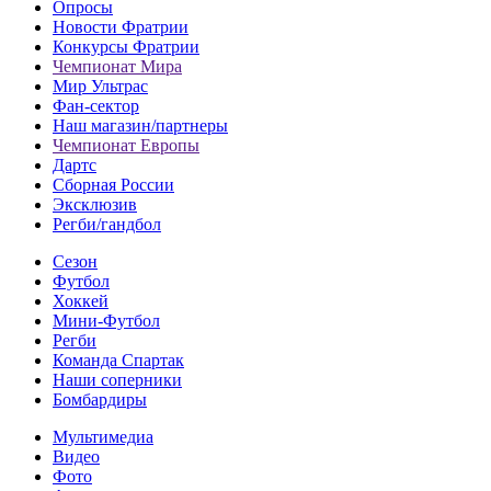
Опросы
Новости Фратрии
Конкурсы Фратрии
Чемпионат Мира
Мир Ультрас
Фан-cектор
Наш магазин/партнеры
Чемпионат Европы
Дартс
Сборная России
Эксклюзив
Регби/гандбол
Сезон
Футбол
Хоккей
Мини-Футбол
Регби
Команда Спартак
Наши соперники
Бомбардиры
Мультимедиа
Видео
Фото