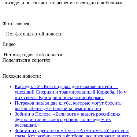
эпизоде, и не считает это решение очевидно ошибочным.
Фотогалерея
Нет фото для этой новости
Видео
Нет видео для этой новости
Поделиться в соцсетях
Похожие новости:
Карседо: «У «Краснодара» две важные потери —
ушедший Сперцян и травмированный Кордоба. Но у
них сейчас Кривцов в прекрасной форме»
Петраков назвал два клуба, которые могут бросить
вызов «Зениту» в борьбе за чемпионство
Зобнин о Полехе: «Если хотим видеть российских
футболистов высокого уровня, то не будем их
возвышать»
Зобнин о судействе в матче с «Ахматом»: «У всех есть
глаза. Кто разбирается в футболе, все прекрасно видят»