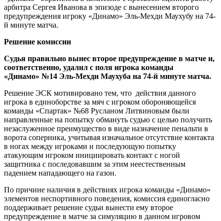
арбитра Сергея Иванова в эпизоде с вынесением второго
предупреждения игроку «Динамо» Эль-Мехди Маухубу на 74-
й минуте матча.
Решение комиссии
Судья правильно вынес второе предупреждение в матче и,
соответственно, удалил с поля игрока команды
«Динамо» №14 Эль-Мехди Маухуба на 74-й минуте матча.
Решение ЭСК мотивировано тем, что действия данного
игрока в единоборстве за мяч с игроком обороняющейся
команды «Спартак» №68 Русланом Литвиновым были
направленные на попытку обмануть судью с целью получить
незаслуженное преимущество в виде назначение пенальти в
ворота соперника, учитывая изначальное отсутствие контакта
в ногах между игроками и последующую попытку
атакующим игроком инициировать контакт с ногой
защитника с последовавшим за этим неестественным
падением нападающего на газон.
По причине наличия в действиях игрока команды «Динамо»
элементов неспортивного поведения, комиссия единогласно
поддерживает решение судьи вынести ему второе
предупреждение в матче за симуляцию в данном игровом