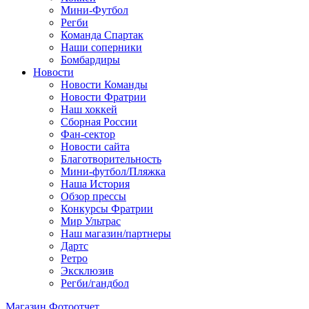
Мини-Футбол
Регби
Команда Спартак
Наши соперники
Бомбардиры
Новости
Новости Команды
Новости Фратрии
Наш хоккей
Сборная России
Фан-cектор
Новости сайта
Благотворительность
Мини-футбол/Пляжка
Наша История
Обзор прессы
Конкурсы Фратрии
Мир Ультрас
Наш магазин/партнеры
Дартс
Ретро
Эксклюзив
Регби/гандбол
Магазин
Фотоотчет