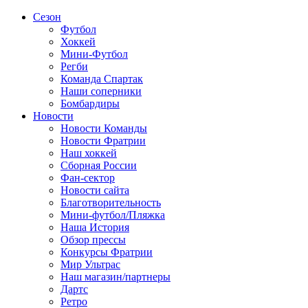
Сезон
Футбол
Хоккей
Мини-Футбол
Регби
Команда Спартак
Наши соперники
Бомбардиры
Новости
Новости Команды
Новости Фратрии
Наш хоккей
Сборная России
Фан-cектор
Новости сайта
Благотворительность
Мини-футбол/Пляжка
Наша История
Обзор прессы
Конкурсы Фратрии
Мир Ультрас
Наш магазин/партнеры
Дартс
Ретро