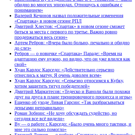
обидно во многих эпизодах. Отношусь к ошибкам с
пониманием»
Валерий Кечинов назвал положительные изменения
«Спартака» в новом сезоне РПЛ
Дмитрий Хлестов: «Спартак» в новом сезоне сможет
биться за места с первого по третье. Важно ровно
продержаться весь сезон»
Артем Ребров: «Вчера было больно, печально и обидно
до слез»
Ребров — о новичке «Спартака» Параде: «Время на
адаптацию ему нужно, но видно, что он уже влился как
свой»
Хуан Карлос Карседо: «Действительно серьезно
отнеслись к матчу. Я очень доволен всем»
Хуан Карлос Карседо: «Серьезно относимся к Кубку,
хотим защитить титул победителей»
Дмитрий Маркитесов: «Тедеско и Ваноли были похожи
друг на друга в плане тренировочного процесса и игры»
Ещенко об уходе Ливая Гарсии: «Так разбрасываться
деньгами неправильно»
Роман Зобнин: «Не хочу обсуждать судейство, но
сегодня все всё видели»
Ву — о работе с Карседо: «Было очень много тактики, и
мне это сильно помогло»
Евгений Ловчев — о победе «Спартака» над «Родиной»: