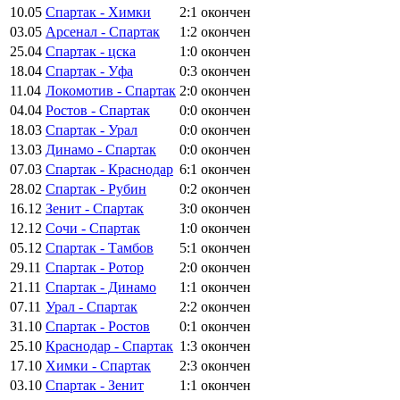
10.05
Спартак - Химки
2:1
окончен
03.05
Арсенал - Спартак
1:2
окончен
25.04
Спартак - цска
1:0
окончен
18.04
Спартак - Уфа
0:3
окончен
11.04
Локомотив - Спартак
2:0
окончен
04.04
Ростов - Спартак
0:0
окончен
18.03
Спартак - Урал
0:0
окончен
13.03
Динамо - Спартак
0:0
окончен
07.03
Спартак - Краснодар
6:1
окончен
28.02
Спартак - Рубин
0:2
окончен
16.12
Зенит - Спартак
3:0
окончен
12.12
Сочи - Спартак
1:0
окончен
05.12
Спартак - Тамбов
5:1
окончен
29.11
Спартак - Ротор
2:0
окончен
21.11
Спартак - Динамо
1:1
окончен
07.11
Урал - Спартак
2:2
окончен
31.10
Спартак - Ростов
0:1
окончен
25.10
Краснодар - Спартак
1:3
окончен
17.10
Химки - Спартак
2:3
окончен
03.10
Спартак - Зенит
1:1
окончен