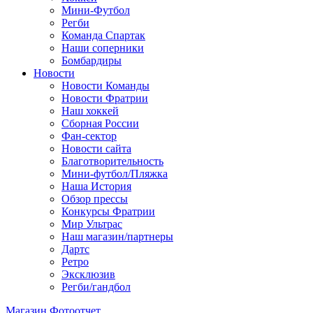
Мини-Футбол
Регби
Команда Спартак
Наши соперники
Бомбардиры
Новости
Новости Команды
Новости Фратрии
Наш хоккей
Сборная России
Фан-cектор
Новости сайта
Благотворительность
Мини-футбол/Пляжка
Наша История
Обзор прессы
Конкурсы Фратрии
Мир Ультрас
Наш магазин/партнеры
Дартс
Ретро
Эксклюзив
Регби/гандбол
Магазин
Фотоотчет