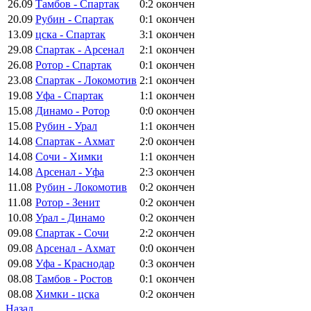
26.09
Тамбов - Спартак
0:2
окончен
20.09
Рубин - Спартак
0:1
окончен
13.09
цска - Спартак
3:1
окончен
29.08
Спартак - Арсенал
2:1
окончен
26.08
Ротор - Спартак
0:1
окончен
23.08
Спартак - Локомотив
2:1
окончен
19.08
Уфа - Спартак
1:1
окончен
15.08
Динамо - Ротор
0:0
окончен
15.08
Рубин - Урал
1:1
окончен
14.08
Спартак - Ахмат
2:0
окончен
14.08
Сочи - Химки
1:1
окончен
14.08
Арсенал - Уфа
2:3
окончен
11.08
Рубин - Локомотив
0:2
окончен
11.08
Ротор - Зенит
0:2
окончен
10.08
Урал - Динамо
0:2
окончен
09.08
Спартак - Сочи
2:2
окончен
09.08
Арсенал - Ахмат
0:0
окончен
09.08
Уфа - Краснодар
0:3
окончен
08.08
Тамбов - Ростов
0:1
окончен
08.08
Химки - цска
0:2
окончен
Назад