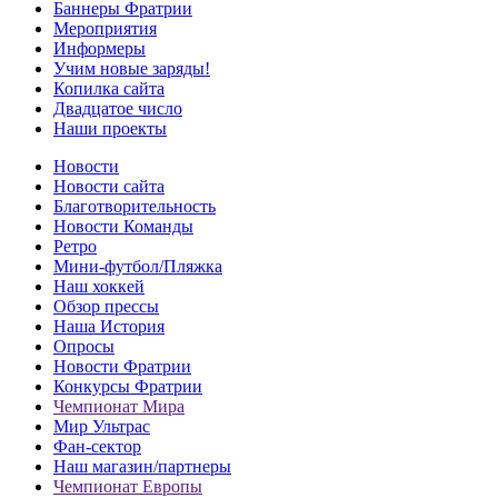
Баннеры Фратрии
Мероприятия
Информеры
Учим новые заряды!
Копилка сайта
Двадцатое число
Наши проекты
Новости
Новости сайта
Благотворительность
Новости Команды
Ретро
Мини-футбол/Пляжка
Наш хоккей
Обзор прессы
Наша История
Опросы
Новости Фратрии
Конкурсы Фратрии
Чемпионат Мира
Мир Ультрас
Фан-cектор
Наш магазин/партнеры
Чемпионат Европы