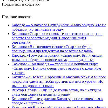
Поделиться в соцсетях
Похожие новости:
Карседо — о матче за Суперкубок: «Было обидно, что не
победили, но мы идем вперед»
Кечинов: «Спартак» в новом сезоне готов полноценно
бороться за золотые медали. Спрос уже будет
серьезный»
Кечинов: «В нынешнем сезоне «Спартак» будет
полноценным претендентом на золотые медали»
Карседо: «Горжусь игроками «Спартака». Были мысли
только о победе в основное время, но не удалось»
Самедов: «Три победы — хороший и мощный старт
«Спартака». Но пока очень рано говорить о конечном
успехе»
Кахигао - о Полехе, Сорокине и Массалыге: «Им многое
предстоит сделать, чтобы достичь элитного уровня. Но
мы очень довольны ими»
Виктор Парада: «Еще не до конца готов, но с каждым
днем моя форма становится лучше»
Кечинов: «После удаления Касинтуры не сомневался в
победе «Спартака»
Кристиофер Ву о судействе в матче с «Ахматом»: «Было