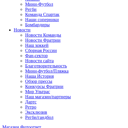
Мини-Футбол
Регби
Команда Спартак
Наши соперники
Бомбардиры
Новости
Новости Команды
Новости Фратрии
Наш хоккей
Сборная России
Фан-cектор
Новости сайта
Благотворительность
Мини-футбол/Пляжка
Наша История
Обзор прессы
Конкурсы Фратрии
Мир Ультрас
Наш магазин/партнеры
Дартс
Ретро
Эксклюзив
Регби/гандбол
Магазин
Фотоотчет