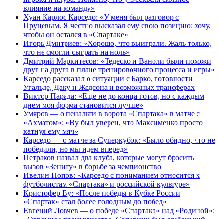
влияние на команду»
Хуан Карлос Карседо: «У меня был разговор с
Пруцевым. Я честно высказал ему свою позицию: хочу,
чтобы он остался в «Спартаке»
Игорь Дмитриев: «Хорошо, что выиграли. Жаль только,
что не смогли сыграть на ноль»
Дмитрий Маркитесов: «Тедеско и Ваноли были похожи
друг на друга в плане тренировочного процесса и игры»
Карседо рассказал о ситуации с Барко, готовности
Угальде, Даку и Жедсона и возможных трансферах
Виктор Парада: «Еще не до конца готов, но с каждым
днем моя форма становится лучше»
Умяров — о пенальти в ворота «Спартака» в матче с
«Ахматом»: «Ву был уверен, что Максименко просто
катнул ему мяч»
Карседо — о матче за Суперкубок: «Было обидно, что не
победили, но мы идем вперед»
Петраков назвал два клуба, которые могут бросить
вызов «Зениту» в борьбе за чемпионство
Ивелин Попов: «Карседо с пониманием относится к
футболистам «Спартака» и российской культуре»
Кристофер Ву: «После победы в Кубке России
«Спартак» стал более голодным до побед»
Евгений Ловчев — о победе «Спартака» над «Родиной»: