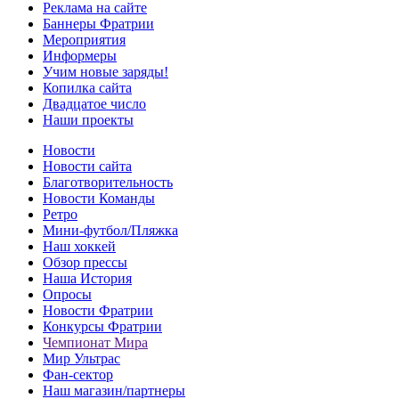
Реклама на сайте
Баннеры Фратрии
Мероприятия
Информеры
Учим новые заряды!
Копилка сайта
Двадцатое число
Наши проекты
Новости
Новости сайта
Благотворительность
Новости Команды
Ретро
Мини-футбол/Пляжка
Наш хоккей
Обзор прессы
Наша История
Опросы
Новости Фратрии
Конкурсы Фратрии
Чемпионат Мира
Мир Ультрас
Фан-cектор
Наш магазин/партнеры