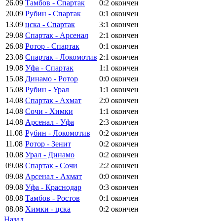
26.09
Тамбов - Спартак
0:2
окончен
20.09
Рубин - Спартак
0:1
окончен
13.09
цска - Спартак
3:1
окончен
29.08
Спартак - Арсенал
2:1
окончен
26.08
Ротор - Спартак
0:1
окончен
23.08
Спартак - Локомотив
2:1
окончен
19.08
Уфа - Спартак
1:1
окончен
15.08
Динамо - Ротор
0:0
окончен
15.08
Рубин - Урал
1:1
окончен
14.08
Спартак - Ахмат
2:0
окончен
14.08
Сочи - Химки
1:1
окончен
14.08
Арсенал - Уфа
2:3
окончен
11.08
Рубин - Локомотив
0:2
окончен
11.08
Ротор - Зенит
0:2
окончен
10.08
Урал - Динамо
0:2
окончен
09.08
Спартак - Сочи
2:2
окончен
09.08
Арсенал - Ахмат
0:0
окончен
09.08
Уфа - Краснодар
0:3
окончен
08.08
Тамбов - Ростов
0:1
окончен
08.08
Химки - цска
0:2
окончен
Назад