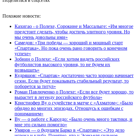
Поделиться в соцсетях
Похожие новости:
Кахигао - о Полехе, Сорокине и Массалыге: «Им многое
предстоит сделать, чтобы достичь элитного уровня. Но
мы очень довольны ими»
Самедов: «Три победы — хороший и мощный старт
«Спартака». Но пока очень рано говорить о конечном
успехе»
Зобнин о Полехе: «Если хотим видеть российских
футболистов высокого уровня, то не будем их
возвышать»
Кудряшов: «Спартак» достаточно часто хорошо начинает
сезон. Если будет показывать стабильный результат, то
поборется за титул»
Роман Павлюченко о Полехе: «Если все будет хорошо, то
вырастет в легенду российского футбола»
Кристиофер Ву о судействе в матче с «Ахматом»: «Было
обидно во многих эпизодах. Отношусь к ошибкам с
пониманием»
Ву — о работе с Карседо: «Было очень много тактики, и
мне это сильно помогло»
Умяров — о будущем Барко в «Спартаке»: «Это дело
игрока и клуба. Понятно, что у Эсекьеля сильное