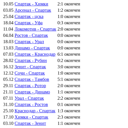
10.05
Спартак - Химки
2:1
окончен
03.05
Арсенал - Спартак
1:2
окончен
25.04
Спартак - цска
1:0
окончен
18.04
Спартак - Уфа
0:3
окончен
11.04
Локомотив - Спартак
2:0
окончен
04.04
Ростов - Спартак
0:0
окончен
18.03
Спартак - Урал
0:0
окончен
13.03
Динамо - Спартак
0:0
окончен
07.03
Спартак - Краснодар
6:1
окончен
28.02
Спартак - Рубин
0:2
окончен
16.12
Зенит - Спартак
3:0
окончен
12.12
Сочи - Спартак
1:0
окончен
05.12
Спартак - Тамбов
5:1
окончен
29.11
Спартак - Ротор
2:0
окончен
21.11
Спартак - Динамо
1:1
окончен
07.11
Урал - Спартак
2:2
окончен
31.10
Спартак - Ростов
0:1
окончен
25.10
Краснодар - Спартак
1:3
окончен
17.10
Химки - Спартак
2:3
окончен
03.10
Спартак - Зенит
1:1
окончен