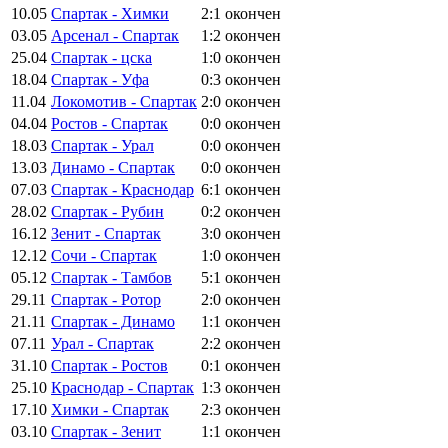
10.05
Спартак - Химки
2:1
окончен
03.05
Арсенал - Спартак
1:2
окончен
25.04
Спартак - цска
1:0
окончен
18.04
Спартак - Уфа
0:3
окончен
11.04
Локомотив - Спартак
2:0
окончен
04.04
Ростов - Спартак
0:0
окончен
18.03
Спартак - Урал
0:0
окончен
13.03
Динамо - Спартак
0:0
окончен
07.03
Спартак - Краснодар
6:1
окончен
28.02
Спартак - Рубин
0:2
окончен
16.12
Зенит - Спартак
3:0
окончен
12.12
Сочи - Спартак
1:0
окончен
05.12
Спартак - Тамбов
5:1
окончен
29.11
Спартак - Ротор
2:0
окончен
21.11
Спартак - Динамо
1:1
окончен
07.11
Урал - Спартак
2:2
окончен
31.10
Спартак - Ростов
0:1
окончен
25.10
Краснодар - Спартак
1:3
окончен
17.10
Химки - Спартак
2:3
окончен
03.10
Спартак - Зенит
1:1
окончен