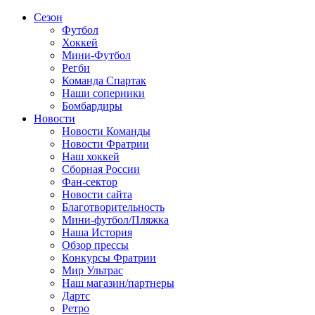
Сезон
Футбол
Хоккей
Мини-Футбол
Регби
Команда Спартак
Наши соперники
Бомбардиры
Новости
Новости Команды
Новости Фратрии
Наш хоккей
Сборная России
Фан-cектор
Новости сайта
Благотворительность
Мини-футбол/Пляжка
Наша История
Обзор прессы
Конкурсы Фратрии
Мир Ультрас
Наш магазин/партнеры
Дартс
Ретро