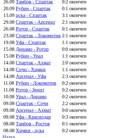
26.09
Тамбов - Спартак
0:2
окончен
20.09
Рубин - Спартак
0:1
окончен
13.09
цска - Спартак
3:1
окончен
29.08
Спартак - Арсенал
2:1
окончен
26.08
Ротор - Спартак
0:1
окончен
23.08
Спартак - Локомотив
2:1
окончен
19.08
Уфа - Спартак
1:1
окончен
15.08
Динамо - Ротор
0:0
окончен
15.08
Рубин - Урал
1:1
окончен
14.08
Спартак - Ахмат
2:0
окончен
14.08
Сочи - Химки
1:1
окончен
14.08
Арсенал - Уфа
2:3
окончен
11.08
Рубин - Локомотив
0:2
окончен
11.08
Ротор - Зенит
0:2
окончен
10.08
Урал - Динамо
0:2
окончен
09.08
Спартак - Сочи
2:2
окончен
09.08
Арсенал - Ахмат
0:0
окончен
09.08
Уфа - Краснодар
0:3
окончен
08.08
Тамбов - Ростов
0:1
окончен
08.08
Химки - цска
0:2
окончен
Назад