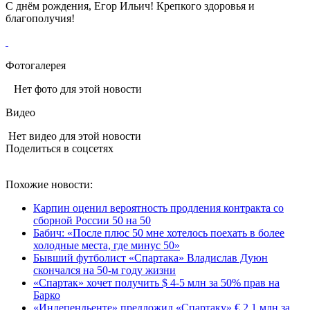
С днём рождения, Егор Ильич! Крепкого здоровья и
благополучия!
Фотогалерея
Нет фото для этой новости
Видео
Нет видео для этой новости
Поделиться в соцсетях
Похожие новости:
Карпин оценил вероятность продления контракта со
сборной России 50 на 50
Бабич: «После плюс 50 мне хотелось поехать в более
холодные места, где минус 50»
Бывший футболист «Спартака» Владислав Дуюн
скончался на 50‑м году жизни
«Спартак» хочет получить $ 4-5 млн за 50% прав на
Барко
«Индепендьенте» предложил «Спартаку» € 2,1 млн за