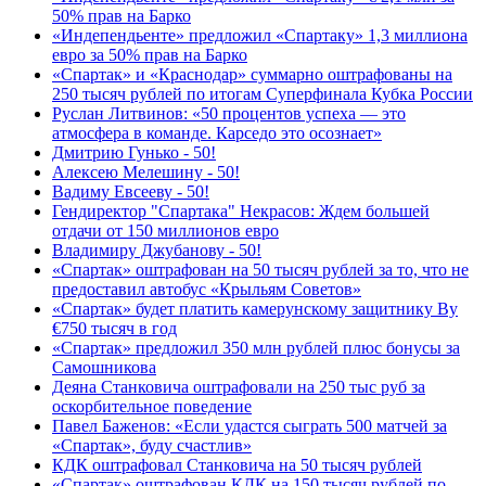
50% прав на Барко
«Индепендьенте» предложил «Спартаку» 1,3 миллиона
евро за 50% прав на Барко
«Спартак» и «Краснодар» суммарно оштрафованы на
250 тысяч рублей по итогам Суперфинала Кубка России
Руслан Литвинов: «50 процентов успеха — это
атмосфера в команде. Карседо это осознает»
Дмитрию Гунько - 50!
Алексею Мелешину - 50!
Вадиму Евсееву - 50!
Гендиректор "Спартака" Некрасов: Ждем большей
отдачи от 150 миллионов евро
Владимиру Джубанову - 50!
«Спартак» оштрафован на 50 тысяч рублей за то, что не
предоставил автобус «Крыльям Советов»
«Спартак» будет платить камерунскому защитнику Ву
€750 тысяч в год
«Спартак» предложил 350 млн рублей плюс бонусы за
Самошникова
Деяна Станковича оштрафовали на 250 тыс руб за
оскорбительное поведение
Павел Баженов: «Если удастся сыграть 500 матчей за
«Спартак», буду счастлив»
КДК оштрафовал Станковича на 50 тысяч рублей
«Спартак» оштрафован КДК на 150 тысяч рублей по