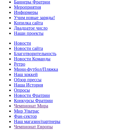
Баннеры Фратрии
Мероприятия
Информеры
Учим новые заряды!
Копилка сайта
Двадцатое число
Наши проекты
Новости
Новости сайта
Благотворительность
Новости Команды
Ретро
Мини-футбол/Пляжка
Наш хоккей
Обзор прессы
Наша История
Опросы
Новости Фратрии
Конкурсы Фратрии
Чемпионат Мира
Мир Ультрас
Фан-cектор
Наш магазин/партнеры
Чемпионат Европы