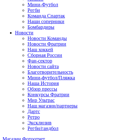
Мини-Футбол
Регби
Команда Спартак
Наши соперники
Бомбардиры
Новости
Новости Команды
Новости Фратрии
Наш хоккей
Сборная России
Фан-cектор
Новости сайта
Благотворительность
Мини-футбол/Пляжка
Наша История
Обзор прессы
Конкурсы Фратрии
Мир Ультрас
Наш магазин/партнеры
Дартс
Ретро
Эксклюзив
Регби/гандбол
Магазин
Фотоотчет