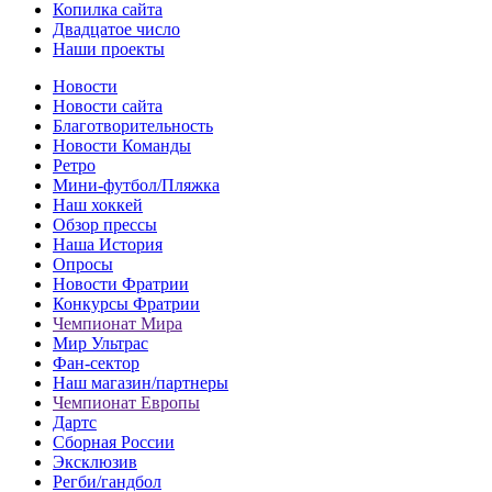
Копилка сайта
Двадцатое число
Наши проекты
Новости
Новости сайта
Благотворительность
Новости Команды
Ретро
Мини-футбол/Пляжка
Наш хоккей
Обзор прессы
Наша История
Опросы
Новости Фратрии
Конкурсы Фратрии
Чемпионат Мира
Мир Ультрас
Фан-cектор
Наш магазин/партнеры
Чемпионат Европы
Дартс
Сборная России
Эксклюзив
Регби/гандбол