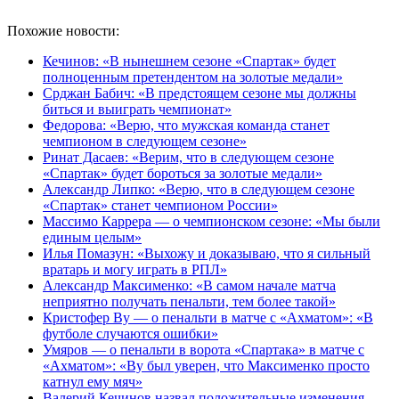
Похожие новости:
Кечинов: «В нынешнем сезоне «Спартак» будет
полноценным претендентом на золотые медали»
Срджан Бабич: «В предстоящем сезоне мы должны
биться и выиграть чемпионат»
Федорова: «Верю, что мужская команда станет
чемпионом в следующем сезоне»
Ринат Дасаев: «Верим, что в следующем сезоне
«Спартак» будет бороться за золотые медали»
Александр Липко: «Верю, что в следующем сезоне
«Спартак» станет чемпионом России»
Массимо Каррера — о чемпионском сезоне: «Мы были
единым целым»
Илья Помазун: «Выхожу и доказываю, что я сильный
вратарь и могу играть в РПЛ»
Александр Максименко: «В самом начале матча
неприятно получать пенальти, тем более такой»
Кристофер Ву — о пенальти в матче с «Ахматом»: «В
футболе случаются ошибки»
Умяров — о пенальти в ворота «Спартака» в матче с
«Ахматом»: «Ву был уверен, что Максименко просто
катнул ему мяч»
Валерий Кечинов назвал положительные изменения