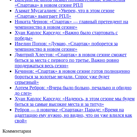
«Спартака» в новом сезоне РПЛ
Азамат Мусагалиев: «Уверен, что в этом сезоне
«Спартак» выиграет РПЛ»
Никита Чернов: «Спартак» — главный претендент на
чемпионство в новом сезоне»
Хуан Карлос Карседо: «Важно было стартовать с
победы»
Ивелин Попов: «Думаю, «Спартак» поборется за
чемпионство в новом сезоне»
Дмитрий Хлестов: «Спартак» в новом сезоне сможет
биться за места с первого по третье. Важно ровно
продержаться весь сезон»
Кечинов: «Спартак» в новом сезоне готов полноценно
бороться за золотые медали. Спрос уже будет
серьезный»
Артем Ребров: «Вчера было больно, печально и обидно
до слез»
Хуан Карлос Карседо: «Надеюсь, в этом сезоне мы будем
биться за самые высокие места и за титул»
Ребров — о новичке «Спартака» Параде: «Время на
адаптацию ему нужно, но видно, что он уже влился как
свой»
Комментарии