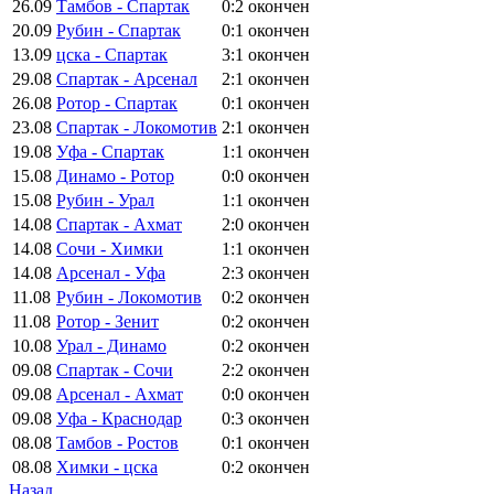
26.09
Тамбов - Спартак
0:2
окончен
20.09
Рубин - Спартак
0:1
окончен
13.09
цска - Спартак
3:1
окончен
29.08
Спартак - Арсенал
2:1
окончен
26.08
Ротор - Спартак
0:1
окончен
23.08
Спартак - Локомотив
2:1
окончен
19.08
Уфа - Спартак
1:1
окончен
15.08
Динамо - Ротор
0:0
окончен
15.08
Рубин - Урал
1:1
окончен
14.08
Спартак - Ахмат
2:0
окончен
14.08
Сочи - Химки
1:1
окончен
14.08
Арсенал - Уфа
2:3
окончен
11.08
Рубин - Локомотив
0:2
окончен
11.08
Ротор - Зенит
0:2
окончен
10.08
Урал - Динамо
0:2
окончен
09.08
Спартак - Сочи
2:2
окончен
09.08
Арсенал - Ахмат
0:0
окончен
09.08
Уфа - Краснодар
0:3
окончен
08.08
Тамбов - Ростов
0:1
окончен
08.08
Химки - цска
0:2
окончен
Назад