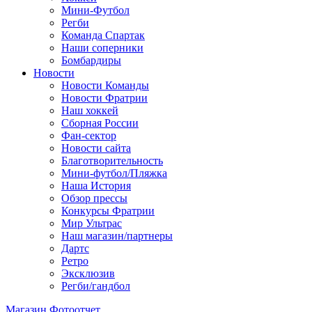
Мини-Футбол
Регби
Команда Спартак
Наши соперники
Бомбардиры
Новости
Новости Команды
Новости Фратрии
Наш хоккей
Сборная России
Фан-cектор
Новости сайта
Благотворительность
Мини-футбол/Пляжка
Наша История
Обзор прессы
Конкурсы Фратрии
Мир Ультрас
Наш магазин/партнеры
Дартс
Ретро
Эксклюзив
Регби/гандбол
Магазин
Фотоотчет