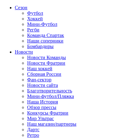
Сезон
Футбол
Хоккей
Мини-Футбол
Регби
Команда Спартак
Наши соперники
Бомбардиры
Новости
Новости Команды
Новости Фратрии
Наш хоккей
Сборная России
Фан-cектор
Новости сайта
Благотворительность
Мини-футбол/Пляжка
Наша История
Обзор прессы
Конкурсы Фратрии
Мир Ультрас
Наш магазин/партнеры
Дартс
Ретро