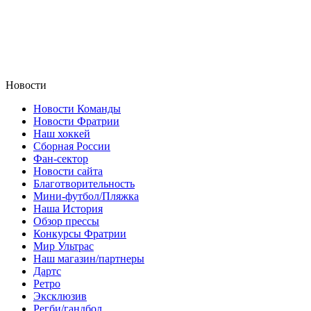
Новости
Новости Команды
Новости Фратрии
Наш хоккей
Сборная России
Фан-cектор
Новости сайта
Благотворительность
Мини-футбол/Пляжка
Наша История
Обзор прессы
Конкурсы Фратрии
Мир Ультрас
Наш магазин/партнеры
Дартс
Ретро
Эксклюзив
Регби/гандбол