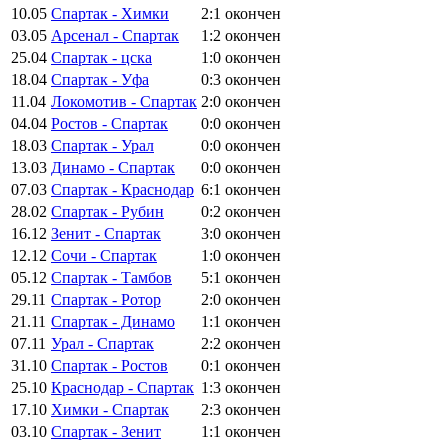
10.05
Спартак - Химки
2:1
окончен
03.05
Арсенал - Спартак
1:2
окончен
25.04
Спартак - цска
1:0
окончен
18.04
Спартак - Уфа
0:3
окончен
11.04
Локомотив - Спартак
2:0
окончен
04.04
Ростов - Спартак
0:0
окончен
18.03
Спартак - Урал
0:0
окончен
13.03
Динамо - Спартак
0:0
окончен
07.03
Спартак - Краснодар
6:1
окончен
28.02
Спартак - Рубин
0:2
окончен
16.12
Зенит - Спартак
3:0
окончен
12.12
Сочи - Спартак
1:0
окончен
05.12
Спартак - Тамбов
5:1
окончен
29.11
Спартак - Ротор
2:0
окончен
21.11
Спартак - Динамо
1:1
окончен
07.11
Урал - Спартак
2:2
окончен
31.10
Спартак - Ростов
0:1
окончен
25.10
Краснодар - Спартак
1:3
окончен
17.10
Химки - Спартак
2:3
окончен
03.10
Спартак - Зенит
1:1
окончен