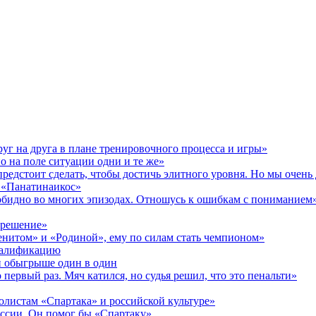
уг на друга в плане тренировочного процесса и игры»
о на поле ситуации одни и те же»
предстоит сделать, чтобы достичь элитного уровня. Но мы очен
в «Панатинаикос»
 обидно во многих эпизодах. Отношусь к ошибкам с пониманием
 решение»
Зенитом» и «Родиной», ему по силам стать чемпионом»
валификацию
и обыгрыше один в один
первый раз. Мяч катился, но судья решил, что это пенальти»
олистам «Спартака» и российской культуре»
ссии. Он помог бы «Спартаку»