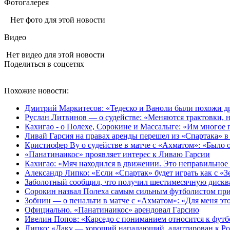
Фотогалерея
Нет фото для этой новости
Видео
Нет видео для этой новости
Поделиться в соцсетях
Похожие новости:
Дмитрий Маркитесов: «Тедеско и Ваноли были похожи др
Руслан Литвинов — о судействе: «Меняются трактовки, н
Кахигао - о Полехе, Сорокине и Массалыге: «Им многое 
Ливай Гарсия на правах аренды перешел из «Спартака» 
Кристиофер Ву о судействе в матче с «Ахматом»: «Было
«Панатинаикос» проявляет интерес к Ливаю Гарсии
Кахигао: «Мяч находился в движении. Это неправильное
Александр Липко: «Если «Спартак» будет играть как с «
Заболотный сообщил, что получил шестимесячную диск
Сорокин назвал Полеха самым сильным футболистом пр
Зобнин — о пенальти в матче с «Ахматом»: «Для меня это 
Официально. «Панатинаикос» арендовал Гарсию
Ивелин Попов: «Карседо с пониманием относится к футб
Липко: «Даку — хороший нападающий, адаптирован к Ро