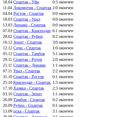
18.04
Спартак - Уфа
0:3
окончен
11.04
Локомотив - Спартак
2:0
окончен
04.04
Ростов - Спартак
0:0
окончен
18.03
Спартак - Урал
0:0
окончен
13.03
Динамо - Спартак
0:0
окончен
07.03
Спартак - Краснодар
6:1
окончен
28.02
Спартак - Рубин
0:2
окончен
16.12
Зенит - Спартак
3:0
окончен
12.12
Сочи - Спартак
1:0
окончен
05.12
Спартак - Тамбов
5:1
окончен
29.11
Спартак - Ротор
2:0
окончен
21.11
Спартак - Динамо
1:1
окончен
07.11
Урал - Спартак
2:2
окончен
31.10
Спартак - Ростов
0:1
окончен
25.10
Краснодар - Спартак
1:3
окончен
17.10
Химки - Спартак
2:3
окончен
03.10
Спартак - Зенит
1:1
окончен
26.09
Тамбов - Спартак
0:2
окончен
20.09
Рубин - Спартак
0:1
окончен
13.09
цска - Спартак
3:1
окончен
29.08
Спартак - Арсенал
2:1
окончен