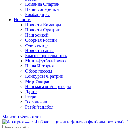
Команда Спартак
Наши соперники
Бомбардиры
Новости
Новости Команды
Новости Фратрии
Наш хоккей
Сборная России
Фан-cектор
Новости сайта
Благотворительность
Мини-футбол/Пляжка
Наша История
Обзор прессы
Конкурсы Фратрии
Мир Ультрас
Наш магазин/партнеры
Дартс
Ретро
Эксклюзив
Регби/гандбол
Магазин
Фотоотчет