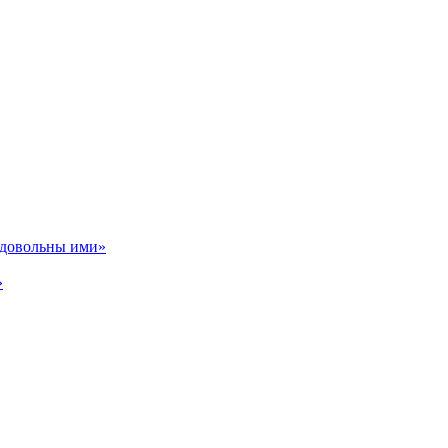
ь довольны ими»
»