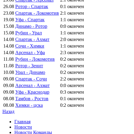
26.08
Ротор - Спартак
0:1
окончен
23.08
Спартак - Локомотив
2:1
окончен
19.08
Уфа - Спартак
1:1
окончен
15.08
Динамо - Ротор
0:0
окончен
15.08
Рубин - Урал
1:1
окончен
14.08
Спартак - Ахмат
2:0
окончен
14.08
Сочи - Химки
1:1
окончен
14.08
Арсенал - Уфа
2:3
окончен
11.08
Рубин - Локомотив
0:2
окончен
11.08
Ротор - Зенит
0:2
окончен
10.08
Урал - Динамо
0:2
окончен
09.08
Спартак - Сочи
2:2
окончен
09.08
Арсенал - Ахмат
0:0
окончен
09.08
Уфа - Краснодар
0:3
окончен
08.08
Тамбов - Ростов
0:1
окончен
08.08
Химки - цска
0:2
окончен
Назад
Главная
Новости
Новости Команды