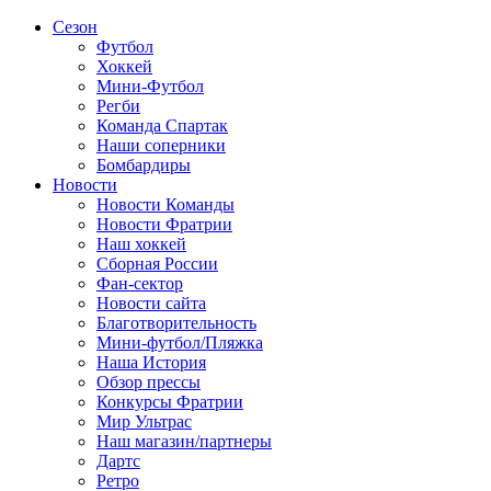
Сезон
Футбол
Хоккей
Мини-Футбол
Регби
Команда Спартак
Наши соперники
Бомбардиры
Новости
Новости Команды
Новости Фратрии
Наш хоккей
Сборная России
Фан-cектор
Новости сайта
Благотворительность
Мини-футбол/Пляжка
Наша История
Обзор прессы
Конкурсы Фратрии
Мир Ультрас
Наш магазин/партнеры
Дартс
Ретро