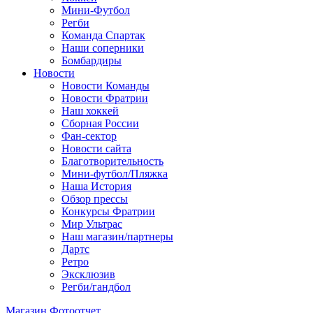
Мини-Футбол
Регби
Команда Спартак
Наши соперники
Бомбардиры
Новости
Новости Команды
Новости Фратрии
Наш хоккей
Сборная России
Фан-cектор
Новости сайта
Благотворительность
Мини-футбол/Пляжка
Наша История
Обзор прессы
Конкурсы Фратрии
Мир Ультрас
Наш магазин/партнеры
Дартс
Ретро
Эксклюзив
Регби/гандбол
Магазин
Фотоотчет