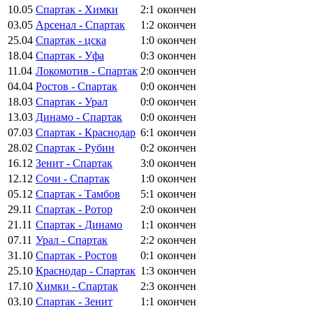
10.05
Спартак - Химки
2:1
окончен
03.05
Арсенал - Спартак
1:2
окончен
25.04
Спартак - цска
1:0
окончен
18.04
Спартак - Уфа
0:3
окончен
11.04
Локомотив - Спартак
2:0
окончен
04.04
Ростов - Спартак
0:0
окончен
18.03
Спартак - Урал
0:0
окончен
13.03
Динамо - Спартак
0:0
окончен
07.03
Спартак - Краснодар
6:1
окончен
28.02
Спартак - Рубин
0:2
окончен
16.12
Зенит - Спартак
3:0
окончен
12.12
Сочи - Спартак
1:0
окончен
05.12
Спартак - Тамбов
5:1
окончен
29.11
Спартак - Ротор
2:0
окончен
21.11
Спартак - Динамо
1:1
окончен
07.11
Урал - Спартак
2:2
окончен
31.10
Спартак - Ростов
0:1
окончен
25.10
Краснодар - Спартак
1:3
окончен
17.10
Химки - Спартак
2:3
окончен
03.10
Спартак - Зенит
1:1
окончен