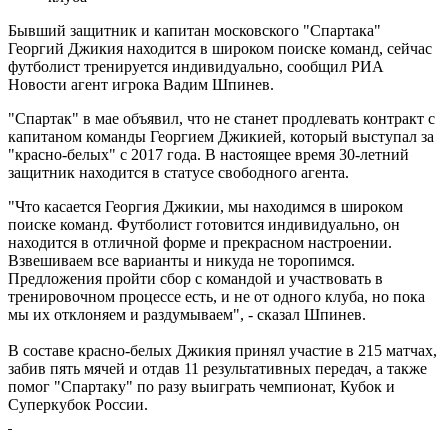
Бывший защитник и капитан московского "Спартака"
Георгий Джикия находится в широком поиске команд, сейчас
футболист тренируется индивидуально, сообщил РИА
Новости агент игрока Вадим Шпинев.
"Спартак" в мае объявил, что не станет продлевать контракт с
капитаном команды Георгием Джикией, который выступал за
"красно-белых" с 2017 года. В настоящее время 30-летний
защитник находится в статусе свободного агента.
"Что касается Георгия Джикии, мы находимся в широком
поиске команд. Футболист готовится индивидуально, он
находится в отличной форме и прекрасном настроении.
Взвешиваем все варианты и никуда не торопимся.
Предложения пройти сбор с командой и участвовать в
тренировочном процессе есть, и не от одного клуба, но пока
мы их отклоняем и раздумываем", - сказал Шпинев.
В составе красно-белых Джикия принял участие в 215 матчах,
забив пять мячей и отдав 11 результативных передач, а также
помог "Спартаку" по разу выиграть чемпионат, Кубок и
Суперкубок России.