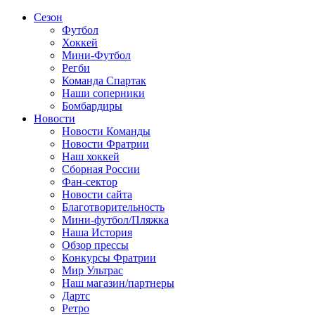
Сезон
Футбол
Хоккей
Мини-Футбол
Регби
Команда Спартак
Наши соперники
Бомбардиры
Новости
Новости Команды
Новости Фратрии
Наш хоккей
Сборная России
Фан-cектор
Новости сайта
Благотворительность
Мини-футбол/Пляжка
Наша История
Обзор прессы
Конкурсы Фратрии
Мир Ультрас
Наш магазин/партнеры
Дартс
Ретро