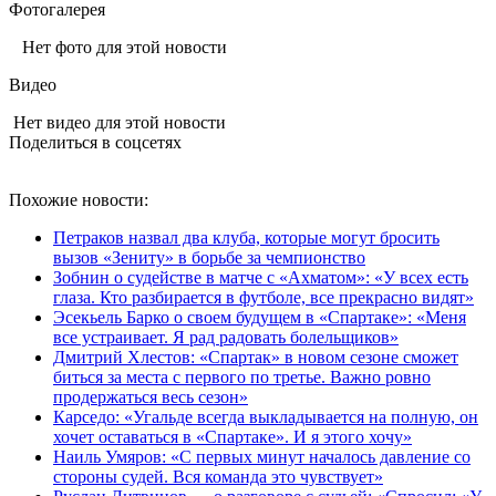
Фотогалерея
Нет фото для этой новости
Видео
Нет видео для этой новости
Поделиться в соцсетях
Похожие новости:
Петраков назвал два клуба, которые могут бросить
вызов «Зениту» в борьбе за чемпионство
Зобнин о судействе в матче с «Ахматом»: «У всех есть
глаза. Кто разбирается в футболе, все прекрасно видят»
Эсекьель Барко о своем будущем в «Спартаке»: «Меня
все устраивает. Я рад радовать болельщиков»
Дмитрий Хлестов: «Спартак» в новом сезоне сможет
биться за места с первого по третье. Важно ровно
продержаться весь сезон»
Карседо: «Угальде всегда выкладывается на полную, он
хочет оставаться в «Спартаке». И я этого хочу»
Наиль Умяров: «С первых минут началось давление со
стороны судей. Вся команда это чувствует»