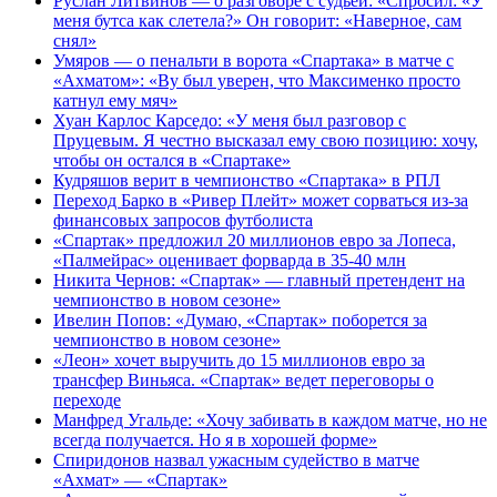
Руслан Литвинов — о разговоре с судьей: «Спросил: «У
меня бутса как слетела?» Он говорит: «Наверное, сам
снял»
Умяров — о пенальти в ворота «Спартака» в матче с
«Ахматом»: «Ву был уверен, что Максименко просто
катнул ему мяч»
Хуан Карлос Карседо: «У меня был разговор с
Пруцевым. Я честно высказал ему свою позицию: хочу,
чтобы он остался в «Спартаке»
Кудряшов верит в чемпионство «Спартака» в РПЛ
Переход Барко в «Ривер Плейт» может сорваться из‑за
финансовых запросов футболиста
«Спартак» предложил 20 миллионов евро за Лопеса,
«Палмейрас» оценивает форварда в 35-40 млн
Никита Чернов: «Спартак» — главный претендент на
чемпионство в новом сезоне»
Ивелин Попов: «Думаю, «Спартак» поборется за
чемпионство в новом сезоне»
«Леон» хочет выручить до 15 миллионов евро за
трансфер Виньяса. «Спартак» ведет переговоры о
переходе
Манфред Угальде: «Хочу забивать в каждом матче, но не
всегда получается. Но я в хорошей форме»
Спиридонов назвал ужасным судейство в матче
«Ахмат» — «Спартак»