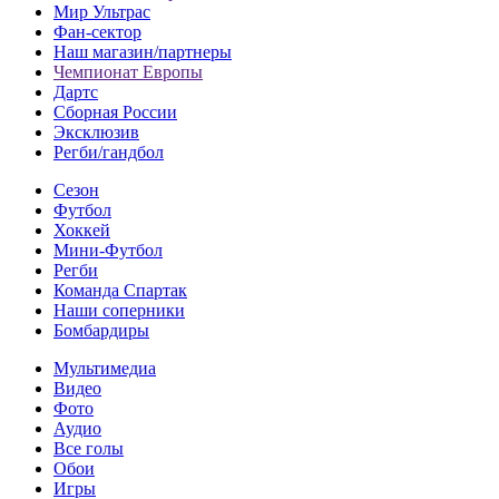
Мир Ультрас
Фан-cектор
Наш магазин/партнеры
Чемпионат Европы
Дартс
Сборная России
Эксклюзив
Регби/гандбол
Сезон
Футбол
Хоккей
Мини-Футбол
Регби
Команда Спартак
Наши соперники
Бомбардиры
Мультимедиа
Видео
Фото
Аудио
Все голы
Обои
Игры