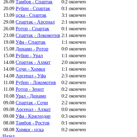
26.09
Тамбов - Спартак
0:2
окончен
20.09
Рубин - Спартак
0:1
окончен
13.09
цска - Спартак
3:1
окончен
29.08
Спартак - Арсенал
2:1
окончен
26.08
Ротор - Спартак
0:1
окончен
23.08
Спартак - Локомотив
2:1
окончен
19.08
Уфа - Спартак
1:1
окончен
15.08
Динамо - Ротор
0:0
окончен
15.08
Рубин - Урал
1:1
окончен
14.08
Спартак - Ахмат
2:0
окончен
14.08
Сочи - Химки
1:1
окончен
14.08
Арсенал - Уфа
2:3
окончен
11.08
Рубин - Локомотив
0:2
окончен
11.08
Ротор - Зенит
0:2
окончен
10.08
Урал - Динамо
0:2
окончен
09.08
Спартак - Сочи
2:2
окончен
09.08
Арсенал - Ахмат
0:0
окончен
09.08
Уфа - Краснодар
0:3
окончен
08.08
Тамбов - Ростов
0:1
окончен
08.08
Химки - цска
0:2
окончен
Назад