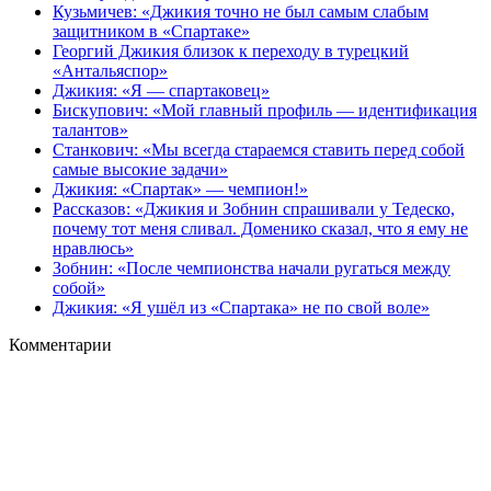
Кузьмичев: «Джикия точно не был самым слабым
защитником в «Спартаке»
Георгий Джикия близок к переходу в турецкий
«Антальяспор»
Джикия: «Я — спартаковец»
Бискупович: «Мой главный профиль — идентификация
талантов»
Станкович: «Мы всегда стараемся ставить перед собой
самые высокие задачи»
Джикия: «Спартак» — чемпион!»
Рассказов: «Джикия и Зобнин спрашивали у Тедеско,
почему тот меня сливал. Доменико сказал, что я ему не
нравлюсь»
Зобнин: «После чемпионства начали ругаться между
собой»
Джикия: «Я ушёл из «Спартака» не по свой воле»
Комментарии