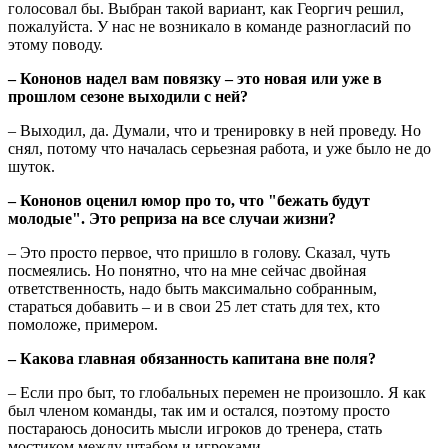
голосовал бы. Выбран такой вариант, как Георгич решил,
пожалуйста. У нас не возникало в команде разногласий по
этому поводу.
– Кононов надел вам повязку – это новая или уже в
прошлом сезоне выходили с ней?
– Выходил, да. Думали, что и тренировку в ней проведу. Но
снял, потому что началась серьезная работа, и уже было не до
шуток.
– Кононов оценил юмор про то, что "бежать будут
молодые". Это реприза на все случаи жизни?
– Это просто первое, что пришло в голову. Сказал, чуть
посмеялись. Но понятно, что на мне сейчас двойная
ответственность, надо быть максимально собранным,
стараться добавить – и в свои 25 лет стать для тех, кто
помоложе, примером.
– Какова главная обязанность капитана вне поля?
– Если про быт, то глобальных перемен не произошло. Я как
был членом команды, так им и остался, поэтому просто
постараюсь доносить мысли игроков до тренера, стать
мостиком между штабом и игроками.