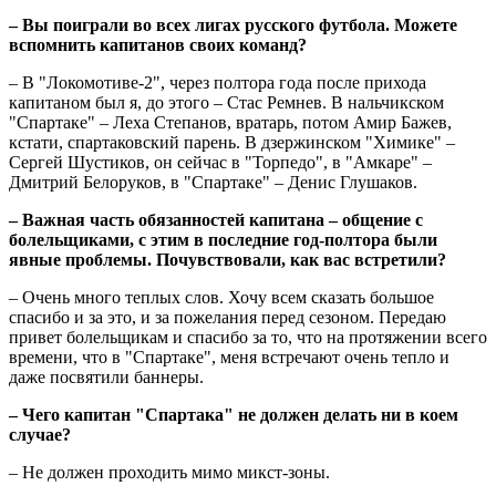
– Вы поиграли во всех лигах русского футбола. Можете
вспомнить капитанов своих команд?
– В "Локомотиве-2", через полтора года после прихода
капитаном был я, до этого – Стас Ремнев. В нальчикском
"Спартаке" – Леха Степанов, вратарь, потом Амир Бажев,
кстати, спартаковский парень. В дзержинском "Химике" –
Сергей Шустиков, он сейчас в "Торпедо", в "Амкаре" –
Дмитрий Белоруков, в "Спартаке" – Денис Глушаков.
– Важная часть обязанностей капитана – общение с
болельщиками, с этим в последние год-полтора были
явные проблемы. Почувствовали, как вас встретили?
– Очень много теплых слов. Хочу всем сказать большое
спасибо и за это, и за пожелания перед сезоном. Передаю
привет болельщикам и спасибо за то, что на протяжении всего
времени, что в "Спартаке", меня встречают очень тепло и
даже посвятили баннеры.
– Чего капитан "Спартака" не должен делать ни в коем
случае?
– Не должен проходить мимо микст-зоны.