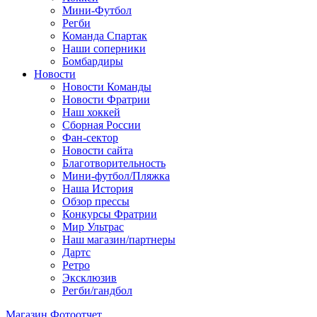
Мини-Футбол
Регби
Команда Спартак
Наши соперники
Бомбардиры
Новости
Новости Команды
Новости Фратрии
Наш хоккей
Сборная России
Фан-cектор
Новости сайта
Благотворительность
Мини-футбол/Пляжка
Наша История
Обзор прессы
Конкурсы Фратрии
Мир Ультрас
Наш магазин/партнеры
Дартс
Ретро
Эксклюзив
Регби/гандбол
Магазин
Фотоотчет