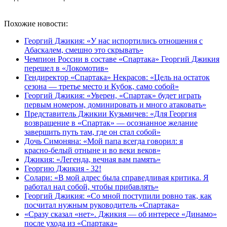
Похожие новости:
Георгий Джикия: «У нас испортились отношения с
Абаскалем, смешно это скрывать»
Чемпион России в составе «Спартака» Георгий Джикия
перешел в «Локомотив»
Гендиректор «Спартака» Некрасов: «Цель на остаток
сезона — третье место и Кубок, само собой»
Георгий Джикия: «Уверен, «Спартак» будет играть
первым номером, доминировать и много атаковать»
Представитель Джикии Кузьмичев: «Для Георгия
возвращение в «Спартак» — осознанное желание
завершить путь там, где он стал собой»
Дочь Симоняна: «Мой папа всегда говорил: я
красно‑белый отныне и во веки веков»
Джикия: «Легенда, вечная вам память»
Георгию Джикия - 32!
Солари: «В мой адрес была справедливая критика. Я
работал над собой, чтобы прибавлять»
Георгий Джикия: «Со мной поступили ровно так, как
посчитал нужным руководитель «Спартака»
«Сразу сказал «нет». Джикия — об интересе «Динамо»
после ухода из «Спартака»