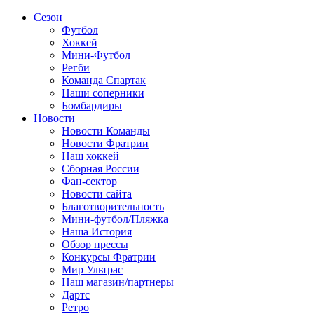
Сезон
Футбол
Хоккей
Мини-Футбол
Регби
Команда Спартак
Наши соперники
Бомбардиры
Новости
Новости Команды
Новости Фратрии
Наш хоккей
Сборная России
Фан-cектор
Новости сайта
Благотворительность
Мини-футбол/Пляжка
Наша История
Обзор прессы
Конкурсы Фратрии
Мир Ультрас
Наш магазин/партнеры
Дартс
Ретро