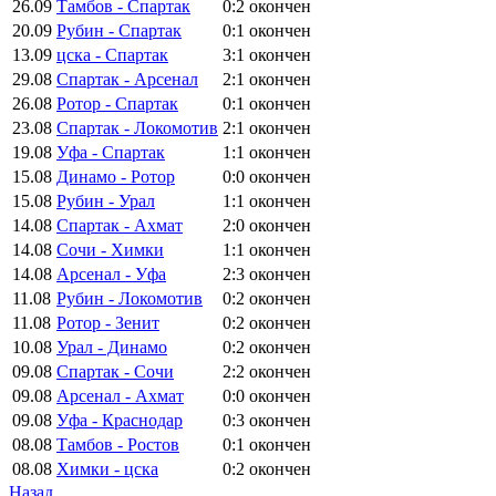
26.09
Тамбов - Спартак
0:2
окончен
20.09
Рубин - Спартак
0:1
окончен
13.09
цска - Спартак
3:1
окончен
29.08
Спартак - Арсенал
2:1
окончен
26.08
Ротор - Спартак
0:1
окончен
23.08
Спартак - Локомотив
2:1
окончен
19.08
Уфа - Спартак
1:1
окончен
15.08
Динамо - Ротор
0:0
окончен
15.08
Рубин - Урал
1:1
окончен
14.08
Спартак - Ахмат
2:0
окончен
14.08
Сочи - Химки
1:1
окончен
14.08
Арсенал - Уфа
2:3
окончен
11.08
Рубин - Локомотив
0:2
окончен
11.08
Ротор - Зенит
0:2
окончен
10.08
Урал - Динамо
0:2
окончен
09.08
Спартак - Сочи
2:2
окончен
09.08
Арсенал - Ахмат
0:0
окончен
09.08
Уфа - Краснодар
0:3
окончен
08.08
Тамбов - Ростов
0:1
окончен
08.08
Химки - цска
0:2
окончен
Назад