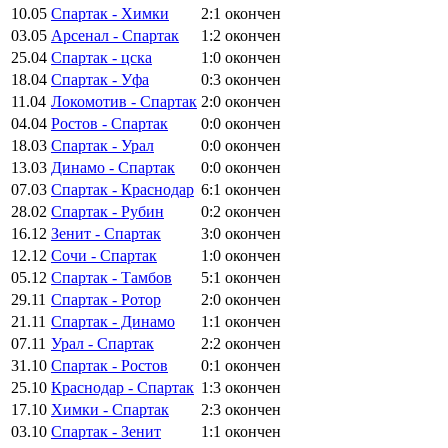
10.05
Спартак - Химки
2:1
окончен
03.05
Арсенал - Спартак
1:2
окончен
25.04
Спартак - цска
1:0
окончен
18.04
Спартак - Уфа
0:3
окончен
11.04
Локомотив - Спартак
2:0
окончен
04.04
Ростов - Спартак
0:0
окончен
18.03
Спартак - Урал
0:0
окончен
13.03
Динамо - Спартак
0:0
окончен
07.03
Спартак - Краснодар
6:1
окончен
28.02
Спартак - Рубин
0:2
окончен
16.12
Зенит - Спартак
3:0
окончен
12.12
Сочи - Спартак
1:0
окончен
05.12
Спартак - Тамбов
5:1
окончен
29.11
Спартак - Ротор
2:0
окончен
21.11
Спартак - Динамо
1:1
окончен
07.11
Урал - Спартак
2:2
окончен
31.10
Спартак - Ростов
0:1
окончен
25.10
Краснодар - Спартак
1:3
окончен
17.10
Химки - Спартак
2:3
окончен
03.10
Спартак - Зенит
1:1
окончен