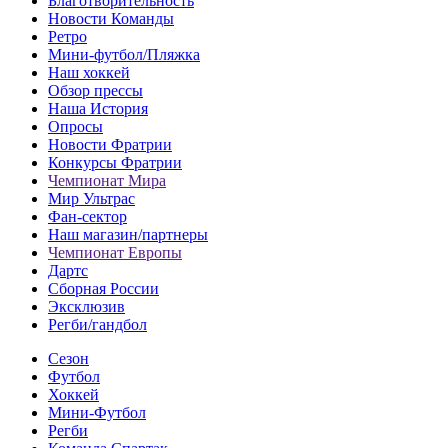
Благотворительность
Новости Команды
Ретро
Мини-футбол/Пляжка
Наш хоккей
Обзор прессы
Наша История
Опросы
Новости Фратрии
Конкурсы Фратрии
Чемпионат Мира
Мир Ультрас
Фан-cектор
Наш магазин/партнеры
Чемпионат Европы
Дартс
Сборная России
Эксклюзив
Регби/гандбол
Сезон
Футбол
Хоккей
Мини-Футбол
Регби