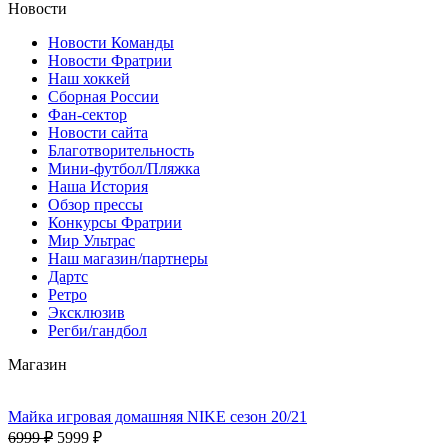
Новости
Новости Команды
Новости Фратрии
Наш хоккей
Сборная России
Фан-cектор
Новости сайта
Благотворительность
Мини-футбол/Пляжка
Наша История
Обзор прессы
Конкурсы Фратрии
Мир Ультрас
Наш магазин/партнеры
Дартс
Ретро
Эксклюзив
Регби/гандбол
Магазин
Майка игровая домашняя NIKE сезон 20/21
6999 ₽
5999 ₽