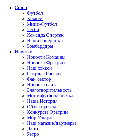
Сезон
Футбол
Хоккей
Мини-Футбол
Регби
Команда Спартак
Наши соперники
Бомбардиры
Новости
Новости Команды
Новости Фратрии
Наш хоккей
Сборная России
Фан-cектор
Новости сайта
Благотворительность
Мини-футбол/Пляжка
Наша История
Обзор прессы
Конкурсы Фратрии
Мир Ультрас
Наш магазин/партнеры
Дартс
Ретро