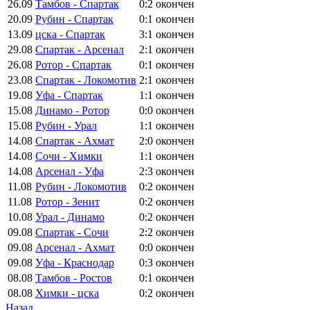
26.09
Тамбов - Спартак
0:2
окончен
20.09
Рубин - Спартак
0:1
окончен
13.09
цска - Спартак
3:1
окончен
29.08
Спартак - Арсенал
2:1
окончен
26.08
Ротор - Спартак
0:1
окончен
23.08
Спартак - Локомотив
2:1
окончен
19.08
Уфа - Спартак
1:1
окончен
15.08
Динамо - Ротор
0:0
окончен
15.08
Рубин - Урал
1:1
окончен
14.08
Спартак - Ахмат
2:0
окончен
14.08
Сочи - Химки
1:1
окончен
14.08
Арсенал - Уфа
2:3
окончен
11.08
Рубин - Локомотив
0:2
окончен
11.08
Ротор - Зенит
0:2
окончен
10.08
Урал - Динамо
0:2
окончен
09.08
Спартак - Сочи
2:2
окончен
09.08
Арсенал - Ахмат
0:0
окончен
09.08
Уфа - Краснодар
0:3
окончен
08.08
Тамбов - Ростов
0:1
окончен
08.08
Химки - цска
0:2
окончен
Назад