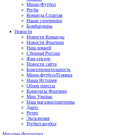
Мини-Футбол
Регби
Команда Спартак
Наши соперники
Бомбардиры
Новости
Новости Команды
Новости Фратрии
Наш хоккей
Сборная России
Фан-cектор
Новости сайта
Благотворительность
Мини-футбол/Пляжка
Наша История
Обзор прессы
Конкурсы Фратрии
Мир Ультрас
Наш магазин/партнеры
Дартс
Ретро
Эксклюзив
Регби/гандбол
Магазин
Фотоотчет