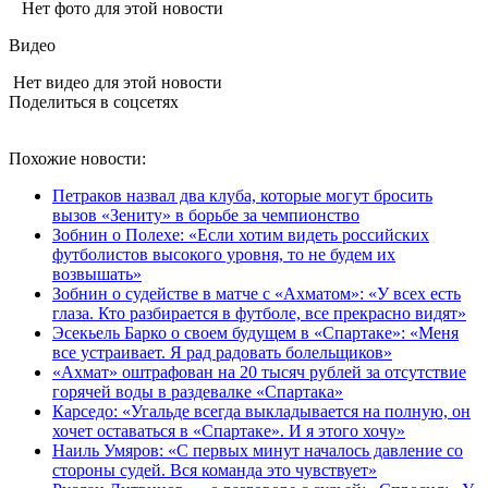
Нет фото для этой новости
Видео
Нет видео для этой новости
Поделиться в соцсетях
Похожие новости:
Петраков назвал два клуба, которые могут бросить
вызов «Зениту» в борьбе за чемпионство
Зобнин о Полехе: «Если хотим видеть российских
футболистов высокого уровня, то не будем их
возвышать»
Зобнин о судействе в матче с «Ахматом»: «У всех есть
глаза. Кто разбирается в футболе, все прекрасно видят»
Эсекьель Барко о своем будущем в «Спартаке»: «Меня
все устраивает. Я рад радовать болельщиков»
«Ахмат» оштрафован на 20 тысяч рублей за отсутствие
горячей воды в раздевалке «Спартака»
Карседо: «Угальде всегда выкладывается на полную, он
хочет оставаться в «Спартаке». И я этого хочу»
Наиль Умяров: «С первых минут началось давление со
стороны судей. Вся команда это чувствует»