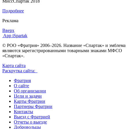
МиссСпартак 2018
Подробнее
Реклама
Вверх
App iSpartak
© РОО «Фратрия» 2006–2026. Название «Спартак» и эмблема
являются зарегистрированными товарными знаками МФСО
«Спартак».
Карта сайта
Раскрутка сайта:
Фратрия
О сайте
Об организации
Цели и задачи
Карты Фратрии
Партнеры Фратрии
Контакты
Выезд с Фратрией
Отчеты о выезде
Добровольцы