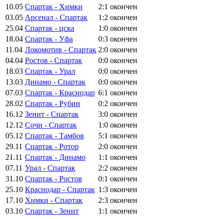
10.05
Спартак - Химки
2:1
окончен
03.05
Арсенал - Спартак
1:2
окончен
25.04
Спартак - цска
1:0
окончен
18.04
Спартак - Уфа
0:3
окончен
11.04
Локомотив - Спартак
2:0
окончен
04.04
Ростов - Спартак
0:0
окончен
18.03
Спартак - Урал
0:0
окончен
13.03
Динамо - Спартак
0:0
окончен
07.03
Спартак - Краснодар
6:1
окончен
28.02
Спартак - Рубин
0:2
окончен
16.12
Зенит - Спартак
3:0
окончен
12.12
Сочи - Спартак
1:0
окончен
05.12
Спартак - Тамбов
5:1
окончен
29.11
Спартак - Ротор
2:0
окончен
21.11
Спартак - Динамо
1:1
окончен
07.11
Урал - Спартак
2:2
окончен
31.10
Спартак - Ростов
0:1
окончен
25.10
Краснодар - Спартак
1:3
окончен
17.10
Химки - Спартак
2:3
окончен
03.10
Спартак - Зенит
1:1
окончен