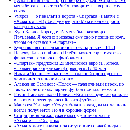
Руслан Литвинов — о разговоре с судьей: «Спросил: «У
меня бутса как слетела?» Он говорит: «Наверное, сам
снял»
Умяров — о пенальти в ворота «Спартака» в матче с
«Ахматом»: «Ву был уверен, что Максименко просто
катнул ему мяч»
Хуан Карлос Карседо: «У меня был разговор с
Пруцевым. Я честно высказал ему свою позицию: хочу,
чтобы он остался в «Спартаке»
Кудряшов верит в чемпионство «Спартака» в РПЛ
Переход Барко в «Ривер Плейт» может сорваться из‑за
финансовых запросов футболиста
«Спартак» предложил 20 миллионов евро за Лопеса,
«Палмейрас» оценивает форварда в 35-40 млн
Никита Чернов: «Спартак» — главный претендент на
чемпионство в новом сезоне»
Александр Самедов: «Полех — талантливый игрок, но
таких талантливых парней футбол повидал немало»
Роман Павлюченко о Полехе: «Если все будет хорошо, то
вырастет в легенду российского футбола»
Манфред Угальде: «Хочу забивать в каждом матче, но не
всегда получается. Но я в хорошей форме»
Спиридонов назвал ужасным судейство в матче
«Ахмат» — «Спартак»
«Ахмат» могут наказать за отсутствие горячей воды в