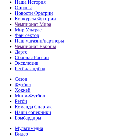
Наша История
Опросы
Новости Фратрии
Конкурсы Фратрии
Чемпионат Мира
Мир Ультрас
Фан-cектор
Наш магазин/партнеры
Чемпионат Европы
Дартс
Сборная России
Эксклюзив
Регби/гандбол
Сезон
Футбол
Хоккей
Мини-Футбол
Регби
Команда Спартак
Наши соперники
Бомбардиры
Мультимедиа
Видео