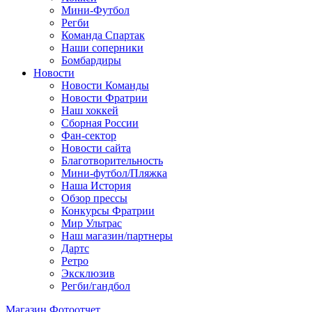
Мини-Футбол
Регби
Команда Спартак
Наши соперники
Бомбардиры
Новости
Новости Команды
Новости Фратрии
Наш хоккей
Сборная России
Фан-cектор
Новости сайта
Благотворительность
Мини-футбол/Пляжка
Наша История
Обзор прессы
Конкурсы Фратрии
Мир Ультрас
Наш магазин/партнеры
Дартс
Ретро
Эксклюзив
Регби/гандбол
Магазин
Фотоотчет