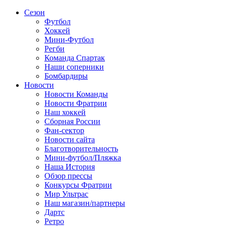
Сезон
Футбол
Хоккей
Мини-Футбол
Регби
Команда Спартак
Наши соперники
Бомбардиры
Новости
Новости Команды
Новости Фратрии
Наш хоккей
Сборная России
Фан-cектор
Новости сайта
Благотворительность
Мини-футбол/Пляжка
Наша История
Обзор прессы
Конкурсы Фратрии
Мир Ультрас
Наш магазин/партнеры
Дартс
Ретро