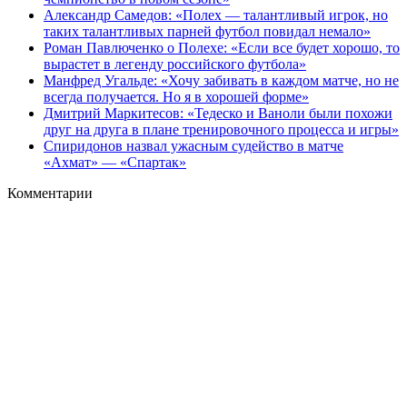
Александр Самедов: «Полех — талантливый игрок, но
таких талантливых парней футбол повидал немало»
Роман Павлюченко о Полехе: «Если все будет хорошо, то
вырастет в легенду российского футбола»
Манфред Угальде: «Хочу забивать в каждом матче, но не
всегда получается. Но я в хорошей форме»
Дмитрий Маркитесов: «Тедеско и Ваноли были похожи
друг на друга в плане тренировочного процесса и игры»
Спиридонов назвал ужасным судейство в матче
«Ахмат» — «Спартак»
Комментарии