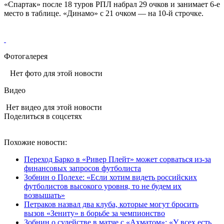
«Спартак» после 18 туров РПЛ набрал 29 очков и занимает 6-е
место в таблице. «Динамо» с 21 очком — на 10-й строчке.
Фотогалерея
Нет фото для этой новости
Видео
Нет видео для этой новости
Поделиться в соцсетях
Похожие новости:
Переход Барко в «Ривер Плейт» может сорваться из‑за
финансовых запросов футболиста
Зобнин о Полехе: «Если хотим видеть российских
футболистов высокого уровня, то не будем их
возвышать»
Петраков назвал два клуба, которые могут бросить
вызов «Зениту» в борьбе за чемпионство
Зобнин о судействе в матче с «Ахматом»: «У всех есть