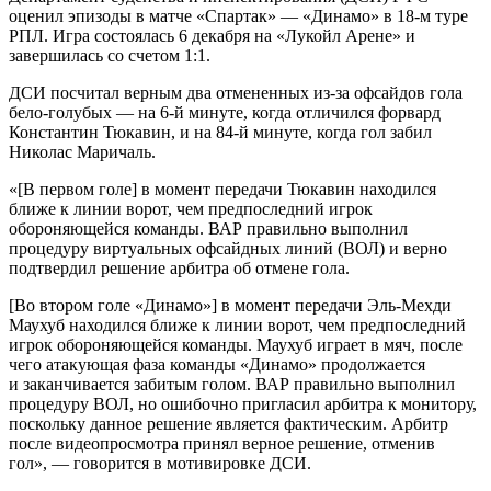
оценил эпизоды в матче «Спартак» — «Динамо» в 18-м туре
РПЛ. Игра состоялась 6 декабря на «Лукойл Арене» и
завершилась со счетом 1:1.
ДСИ посчитал верным два отмененных из-за офсайдов гола
бело-голубых — на 6-й минуте, когда отличился форвард
Константин Тюкавин, и на 84-й минуте, когда гол забил
Николас Маричаль.
«[В первом голе] в момент передачи Тюкавин находился
ближе к линии ворот, чем предпоследний игрок
обороняющейся команды. ВАР правильно выполнил
процедуру виртуальных офсайдных линий (ВОЛ) и верно
подтвердил решение арбитра об отмене гола.
[Во втором голе «Динамо»] в момент передачи Эль-Мехди
Маухуб находился ближе к линии ворот, чем предпоследний
игрок обороняющейся команды. Маухуб играет в мяч, после
чего атакующая фаза команды «Динамо» продолжается
и заканчивается забитым голом. ВАР правильно выполнил
процедуру ВОЛ, но ошибочно пригласил арбитра к монитору,
поскольку данное решение является фактическим. Арбитр
после видеопросмотра принял верное решение, отменив
гол», — говорится в мотивировке ДСИ.