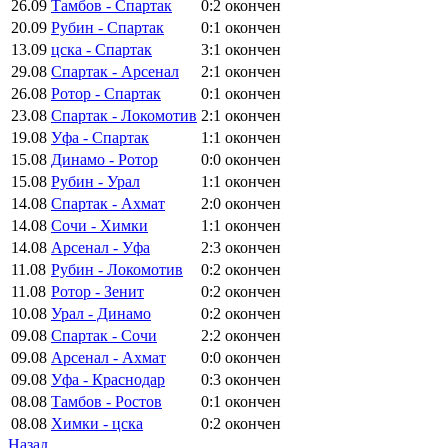
26.09
Тамбов - Спартак
0:2
окончен
20.09
Рубин - Спартак
0:1
окончен
13.09
цска - Спартак
3:1
окончен
29.08
Спартак - Арсенал
2:1
окончен
26.08
Ротор - Спартак
0:1
окончен
23.08
Спартак - Локомотив
2:1
окончен
19.08
Уфа - Спартак
1:1
окончен
15.08
Динамо - Ротор
0:0
окончен
15.08
Рубин - Урал
1:1
окончен
14.08
Спартак - Ахмат
2:0
окончен
14.08
Сочи - Химки
1:1
окончен
14.08
Арсенал - Уфа
2:3
окончен
11.08
Рубин - Локомотив
0:2
окончен
11.08
Ротор - Зенит
0:2
окончен
10.08
Урал - Динамо
0:2
окончен
09.08
Спартак - Сочи
2:2
окончен
09.08
Арсенал - Ахмат
0:0
окончен
09.08
Уфа - Краснодар
0:3
окончен
08.08
Тамбов - Ростов
0:1
окончен
08.08
Химки - цска
0:2
окончен
Назад