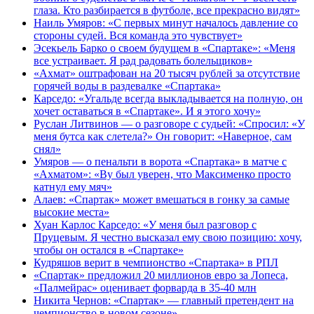
глаза. Кто разбирается в футболе, все прекрасно видят»
Наиль Умяров: «С первых минут началось давление со
стороны судей. Вся команда это чувствует»
Эсекьель Барко о своем будущем в «Спартаке»: «Меня
все устраивает. Я рад радовать болельщиков»
«Ахмат» оштрафован на 20 тысяч рублей за отсутствие
горячей воды в раздевалке «Спартака»
Карседо: «Угальде всегда выкладывается на полную, он
хочет оставаться в «Спартаке». И я этого хочу»
Руслан Литвинов — о разговоре с судьей: «Спросил: «У
меня бутса как слетела?» Он говорит: «Наверное, сам
снял»
Умяров — о пенальти в ворота «Спартака» в матче с
«Ахматом»: «Ву был уверен, что Максименко просто
катнул ему мяч»
Алаев: «Спартак» может вмешаться в гонку за самые
высокие места»
Хуан Карлос Карседо: «У меня был разговор с
Пруцевым. Я честно высказал ему свою позицию: хочу,
чтобы он остался в «Спартаке»
Кудряшов верит в чемпионство «Спартака» в РПЛ
«Спартак» предложил 20 миллионов евро за Лопеса,
«Палмейрас» оценивает форварда в 35-40 млн
Никита Чернов: «Спартак» — главный претендент на
чемпионство в новом сезоне»