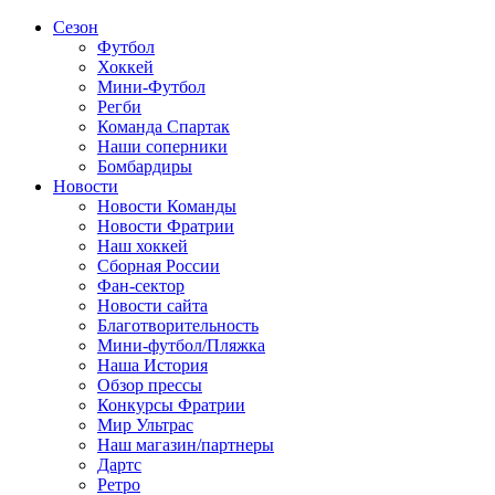
Сезон
Футбол
Хоккей
Мини-Футбол
Регби
Команда Спартак
Наши соперники
Бомбардиры
Новости
Новости Команды
Новости Фратрии
Наш хоккей
Сборная России
Фан-cектор
Новости сайта
Благотворительность
Мини-футбол/Пляжка
Наша История
Обзор прессы
Конкурсы Фратрии
Мир Ультрас
Наш магазин/партнеры
Дартс
Ретро