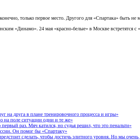
 конечно, только первое место. Другого для «Спартака» быть не
инским «Динамо». 24 мая «красно‑белые» в Москве встретятся с
уг на друга в плане тренировочного процесса и игры»
о на поле ситуации одни и те же»
первый раз. Мяч катился, но судья решил, что это пенальти»
ссии. Он помог бы «Спартаку»
предстоит сделать, чтобы достичь элитного уровня. Но мы очен