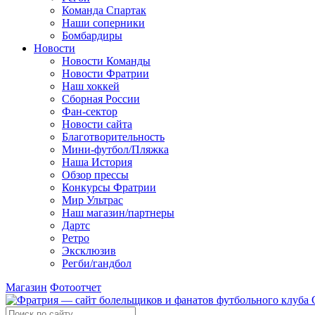
Команда Спартак
Наши соперники
Бомбардиры
Новости
Новости Команды
Новости Фратрии
Наш хоккей
Сборная России
Фан-cектор
Новости сайта
Благотворительность
Мини-футбол/Пляжка
Наша История
Обзор прессы
Конкурсы Фратрии
Мир Ультрас
Наш магазин/партнеры
Дартс
Ретро
Эксклюзив
Регби/гандбол
Магазин
Фотоотчет