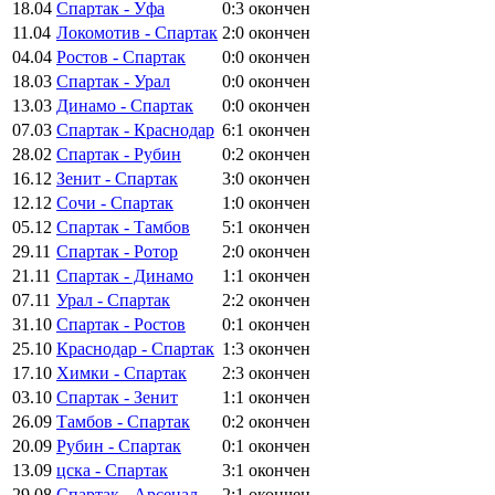
18.04
Спартак - Уфа
0:3
окончен
11.04
Локомотив - Спартак
2:0
окончен
04.04
Ростов - Спартак
0:0
окончен
18.03
Спартак - Урал
0:0
окончен
13.03
Динамо - Спартак
0:0
окончен
07.03
Спартак - Краснодар
6:1
окончен
28.02
Спартак - Рубин
0:2
окончен
16.12
Зенит - Спартак
3:0
окончен
12.12
Сочи - Спартак
1:0
окончен
05.12
Спартак - Тамбов
5:1
окончен
29.11
Спартак - Ротор
2:0
окончен
21.11
Спартак - Динамо
1:1
окончен
07.11
Урал - Спартак
2:2
окончен
31.10
Спартак - Ростов
0:1
окончен
25.10
Краснодар - Спартак
1:3
окончен
17.10
Химки - Спартак
2:3
окончен
03.10
Спартак - Зенит
1:1
окончен
26.09
Тамбов - Спартак
0:2
окончен
20.09
Рубин - Спартак
0:1
окончен
13.09
цска - Спартак
3:1
окончен
29.08
Спартак - Арсенал
2:1
окончен