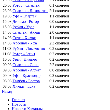
26.08
Ротор - Спартак
0:1
окончен
23.08
Спартак - Локомотив
2:1
окончен
19.08
Уфа - Спартак
1:1
окончен
15.08
Динамо - Ротор
0:0
окончен
15.08
Рубин - Урал
1:1
окончен
14.08
Спартак - Ахмат
2:0
окончен
14.08
Сочи - Химки
1:1
окончен
14.08
Арсенал - Уфа
2:3
окончен
11.08
Рубин - Локомотив
0:2
окончен
11.08
Ротор - Зенит
0:2
окончен
10.08
Урал - Динамо
0:2
окончен
09.08
Спартак - Сочи
2:2
окончен
09.08
Арсенал - Ахмат
0:0
окончен
09.08
Уфа - Краснодар
0:3
окончен
08.08
Тамбов - Ростов
0:1
окончен
08.08
Химки - цска
0:2
окончен
Назад
Главная
Новости
Новости Команды