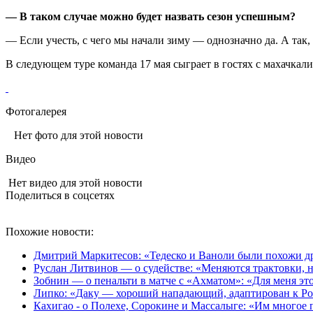
— В таком случае можно будет назвать сезон успешным?
— Если учесть, с чего мы начали зиму — однозначно да. А так,
В следующем туре команда 17 мая сыграет в гостях с махачкал
Фотогалерея
Нет фото для этой новости
Видео
Нет видео для этой новости
Поделиться в соцсетях
Похожие новости:
Дмитрий Маркитесов: «Тедеско и Ваноли были похожи др
Руслан Литвинов — о судействе: «Меняются трактовки, н
Зобнин — о пенальти в матче с «Ахматом»: «Для меня это 
Липко: «Даку — хороший нападающий, адаптирован к Ро
Кахигао - о Полехе, Сорокине и Массалыге: «Им многое 