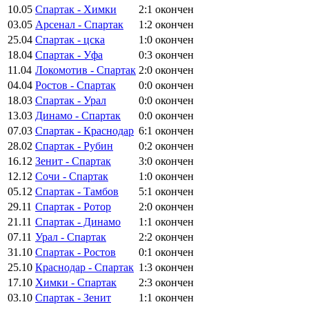
10.05
Спартак - Химки
2:1
окончен
03.05
Арсенал - Спартак
1:2
окончен
25.04
Спартак - цска
1:0
окончен
18.04
Спартак - Уфа
0:3
окончен
11.04
Локомотив - Спартак
2:0
окончен
04.04
Ростов - Спартак
0:0
окончен
18.03
Спартак - Урал
0:0
окончен
13.03
Динамо - Спартак
0:0
окончен
07.03
Спартак - Краснодар
6:1
окончен
28.02
Спартак - Рубин
0:2
окончен
16.12
Зенит - Спартак
3:0
окончен
12.12
Сочи - Спартак
1:0
окончен
05.12
Спартак - Тамбов
5:1
окончен
29.11
Спартак - Ротор
2:0
окончен
21.11
Спартак - Динамо
1:1
окончен
07.11
Урал - Спартак
2:2
окончен
31.10
Спартак - Ростов
0:1
окончен
25.10
Краснодар - Спартак
1:3
окончен
17.10
Химки - Спартак
2:3
окончен
03.10
Спартак - Зенит
1:1
окончен