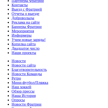
Партнеры Фратрии
Контакты
Выезд с Фратрией
Отчеты о выезде
Добровольцы
Реклама на сайте
Баннеры Фратрии
Мероприятия
Информеры
Учим новые заряды!
Копилка сайта
Двадцатое число
Наши проекты
Новости
Новости сайта
Благотворительность
Новости Команды
Ретро
Мини-футбол/Пляжка
Наш хоккей
Обзор прессы
Наша История
Опросы
Новости Фратрии