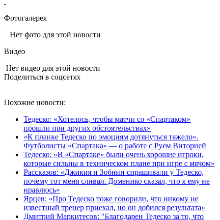
Фотогалерея
Нет фото для этой новости
Видео
Нет видео для этой новости
Поделиться в соцсетях
Похожие новости:
Тедеско: «Хотелось, чтобы матчи со «Спартаком»
прошли при других обстоятельствах»
«К планке Тедеско по эмоциям дотянуться тяжело».
Футболисты «Спартака» — о работе с Руем Виторией
Тедеско: «В «Спартаке» были очень хорошие игроки,
которые сильны в техническом плане при игре с мячом»
Рассказов: «Джикия и Зобнин спрашивали у Тедеско,
почему тот меня сливал. Доменико сказал, что я ему не
нравлюсь»
Ярцев: «Про Тедеско тоже говорили, что никому не
известный тренер приехал, но он добился результата»
Дмитрий Маркитесов: "Благодарен Тедеско за то, что