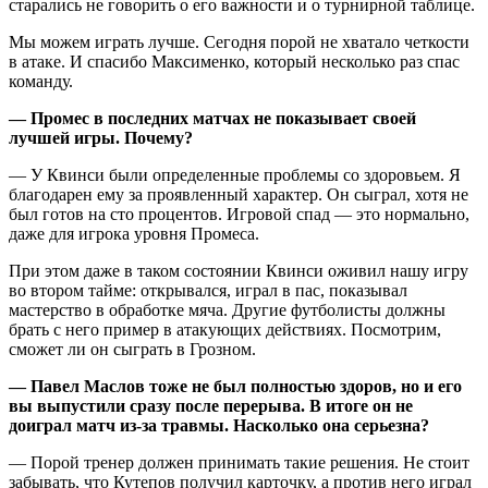
старались не говорить о его важности и о турнирной таблице.
Мы можем играть лучше. Сегодня порой не хватало четкости
в атаке. И спасибо Максименко, который несколько раз спас
команду.
— Промес в последних матчах не показывает своей
лучшей игры. Почему?
— У Квинси были определенные проблемы со здоровьем. Я
благодарен ему за проявленный характер. Он сыграл, хотя не
был готов на сто процентов. Игровой спад — это нормально,
даже для игрока уровня Промеса.
При этом даже в таком состоянии Квинси оживил нашу игру
во втором тайме: открывался, играл в пас, показывал
мастерство в обработке мяча. Другие футболисты должны
брать с него пример в атакующих действиях. Посмотрим,
сможет ли он сыграть в Грозном.
— Павел Маслов тоже не был полностью здоров, но и его
вы выпустили сразу после перерыва. В итоге он не
доиграл матч из-за травмы. Насколько она серьезна?
— Порой тренер должен принимать такие решения. Не стоит
забывать, что Кутепов получил карточку, а против него играл