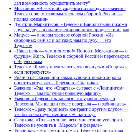
дал возможность осуществить мечту"
Мостовой: «Все эти обсуждения по поводу назначения
Тедеско новым главным тренером сборной России —
полная комедия»
Дмитрий Маркитесов: «Тедеско и Ваноли были похожи
друг на друга в плане тренировочного процесса и игры»
Мацуев — о новом тренере сборной России: «Из
свободных сейчас и близких нам по духу — это
Тедеско»
«Наша цель — чемпионство!» Попов и Мележиков — о
будущем Жиго, Тедеско в сборной России и переговорах
с Черчесовым
Тедеско: «Я могу представить, что вернусь в «Спартак»,
если потребуется»
Рианчо рассказал, при каком условии можно хорошо
оценить результаты Тедеско в «Спартаке»
Баженов: «Рад, что «Спартак» сыграет с «Лейпцигом»
Тедеско — мы получили большую афишу»
Умяров: «Тедеско так завелся, что ударил чемодан
Ларссона. Мы вышли после перерыва — и забили два»
Тедеско: «Сразу подписать контракт с другим клубом —
это было бы неуважением к «Спартаку»
Салихова: «Только я знаю, чего мне стоило уговорить
Тедеско не уходить в „Марсель“ в феврале»
Урванчки: «Это слухи, что мы с Тедеско были готовы