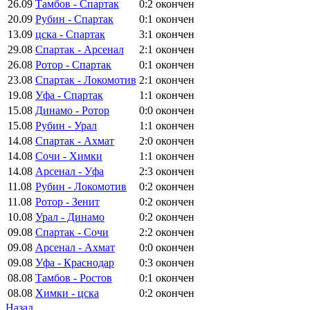
26.09
Тамбов - Спартак
0:2
окончен
20.09
Рубин - Спартак
0:1
окончен
13.09
цска - Спартак
3:1
окончен
29.08
Спартак - Арсенал
2:1
окончен
26.08
Ротор - Спартак
0:1
окончен
23.08
Спартак - Локомотив
2:1
окончен
19.08
Уфа - Спартак
1:1
окончен
15.08
Динамо - Ротор
0:0
окончен
15.08
Рубин - Урал
1:1
окончен
14.08
Спартак - Ахмат
2:0
окончен
14.08
Сочи - Химки
1:1
окончен
14.08
Арсенал - Уфа
2:3
окончен
11.08
Рубин - Локомотив
0:2
окончен
11.08
Ротор - Зенит
0:2
окончен
10.08
Урал - Динамо
0:2
окончен
09.08
Спартак - Сочи
2:2
окончен
09.08
Арсенал - Ахмат
0:0
окончен
09.08
Уфа - Краснодар
0:3
окончен
08.08
Тамбов - Ростов
0:1
окончен
08.08
Химки - цска
0:2
окончен
Назад