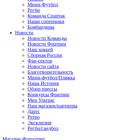
Мини-Футбол
Регби
Команда Спартак
Наши соперники
Бомбардиры
Новости
Новости Команды
Новости Фратрии
Наш хоккей
Сборная России
Фан-cектор
Новости сайта
Благотворительность
Мини-футбол/Пляжка
Наша История
Обзор прессы
Конкурсы Фратрии
Мир Ультрас
Наш магазин/партнеры
Дартс
Ретро
Эксклюзив
Регби/гандбол
Магазин
Фотоотчет