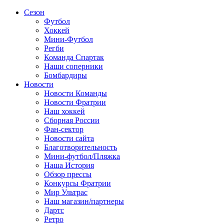
Сезон
Футбол
Хоккей
Мини-Футбол
Регби
Команда Спартак
Наши соперники
Бомбардиры
Новости
Новости Команды
Новости Фратрии
Наш хоккей
Сборная России
Фан-cектор
Новости сайта
Благотворительность
Мини-футбол/Пляжка
Наша История
Обзор прессы
Конкурсы Фратрии
Мир Ультрас
Наш магазин/партнеры
Дартс
Ретро