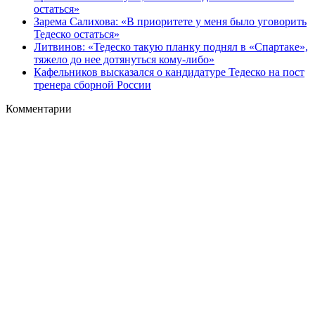
остаться»
Зарема Салихова: «В приоритете у меня было уговорить
Тедеско остаться»
Литвинов: «Тедеско такую планку поднял в «Спартаке»,
тяжело до нее дотянуться кому-либо»
Кафельников высказался о кандидатуре Тедеско на пост
тренера сборной России
Комментарии