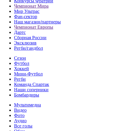
Конкурсы Фратрии
Чемпионат Мира
Мир Ультрас
Фан-cектор
Наш магазин/партнеры
Чемпионат Европы
Дартс
Сборная России
Эксклюзив
Регби/гандбол
Сезон
Футбол
Хоккей
Мини-Футбол
Регби
Команда Спартак
Наши соперники
Бомбардиры
Мультимедиа
Видео
Фото
Аудио
Все голы