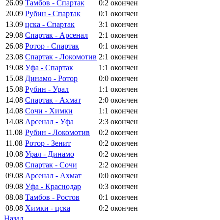
26.09
Тамбов - Спартак
0:2
окончен
20.09
Рубин - Спартак
0:1
окончен
13.09
цска - Спартак
3:1
окончен
29.08
Спартак - Арсенал
2:1
окончен
26.08
Ротор - Спартак
0:1
окончен
23.08
Спартак - Локомотив
2:1
окончен
19.08
Уфа - Спартак
1:1
окончен
15.08
Динамо - Ротор
0:0
окончен
15.08
Рубин - Урал
1:1
окончен
14.08
Спартак - Ахмат
2:0
окончен
14.08
Сочи - Химки
1:1
окончен
14.08
Арсенал - Уфа
2:3
окончен
11.08
Рубин - Локомотив
0:2
окончен
11.08
Ротор - Зенит
0:2
окончен
10.08
Урал - Динамо
0:2
окончен
09.08
Спартак - Сочи
2:2
окончен
09.08
Арсенал - Ахмат
0:0
окончен
09.08
Уфа - Краснодар
0:3
окончен
08.08
Тамбов - Ростов
0:1
окончен
08.08
Химки - цска
0:2
окончен
Назад