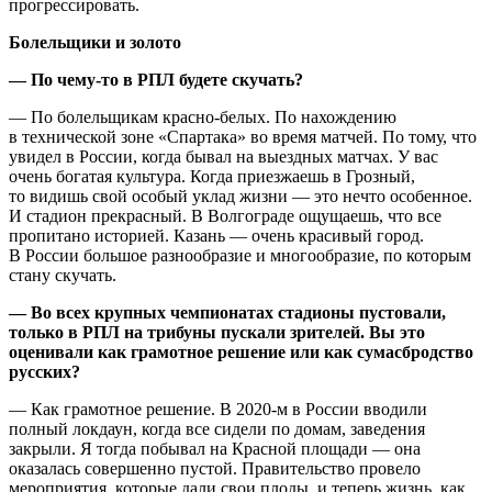
прогрессировать.
Болельщики и золото
— По чему-то в РПЛ будете скучать?
— По болельщикам красно-белых. По нахождению
в технической зоне «Спартака» во время матчей. По тому, что
увидел в России, когда бывал на выездных матчах. У вас
очень богатая культура. Когда приезжаешь в Грозный,
то видишь свой особый уклад жизни — это нечто особенное.
И стадион прекрасный. В Волгограде ощущаешь, что все
пропитано историей. Казань — очень красивый город.
В России большое разнообразие и многообразие, по которым
стану скучать.
— Во всех крупных чемпионатах стадионы пустовали,
только в РПЛ на трибуны пускали зрителей. Вы это
оценивали как грамотное решение или как сумасбродство
русских?
— Как грамотное решение. В 2020-м в России вводили
полный локдаун, когда все сидели по домам, заведения
закрыли. Я тогда побывал на Красной площади — она
оказалась совершенно пустой. Правительство провело
мероприятия, которые дали свои плоды, и теперь жизнь, как