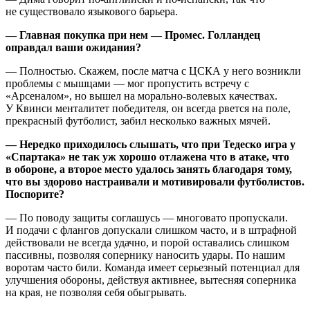
не существовало языкового барьера.
— Главная покупка при нем — Промес. Голландец
оправдал ваши ожидания?
— Полностью. Скажем, после матча с ЦСКА у него возникли
проблемы с мышцами — мог пропустить встречу с
«Арсеналом», но вышел на морально-волевых качествах.
У Квинси менталитет победителя, он всегда рвется на поле,
прекрасный футболист, забил несколько важных мячей.
— Нередко приходилось слышать, что при Тедеско игра у
«Спартака» не так уж хорошо отлажена что в атаке, что
в обороне, а второе место удалось занять благодаря тому,
что вы здорово настраивали и мотивировали футболистов.
Поспорите?
— По поводу защиты соглашусь — многовато пропускали.
И подачи с флангов допускали слишком часто, и в штрафной
действовали не всегда удачно, и порой оставались слишком
пассивны, позволяя сопернику наносить удары. По нашим
воротам часто били. Команда имеет серьезный потенциал для
улучшения обороны, действуя активнее, вытесняя соперника
на края, не позволяя себя обыгрывать.