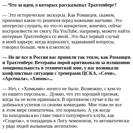
— Что за идеи, о которых рассказывал Трахтенберг?
— Это исторические экскурсы. Как Романцев, скажем,
принимал какие-то решения перед важными матчами. Это
интересно слушать, но что-то конкретное, конечно, сейчас
воспроизвести не смогу. На
YouTube
, например, можете найти
интервью Трахтенберга со мной. Это был первый случай
в моей карьере, когда журналист, задававший вопросы,
говорил больше, чем я
(смеется).
— Но не все в России вас приняли так тепло, как Романцев
и Трахтенберг. Ветераны порой критиковали за излишнюю
эмоциональность в технической зоне, у вас возникали
конфликтные ситуации с тренерами ЦСКА, «Сочи»,
«Арсенала», «Химок»...
— Нет, с «Химками» ничего не было. Возможно, с кем-то
из нашего персонала... Думаю, что это хороший признак,
когда ты не всем нравишься. В противном случае я бы не
добивался успехов со своими командами. Мне тоже не все
в этом мире симпатичны, это нормально. А уж когда
ты находишься во главе такого популярного клуба, как
«Спартак», и попадаешь в Лигу чемпионов, то автоматически
у ряда людей вызываешь антипатию.