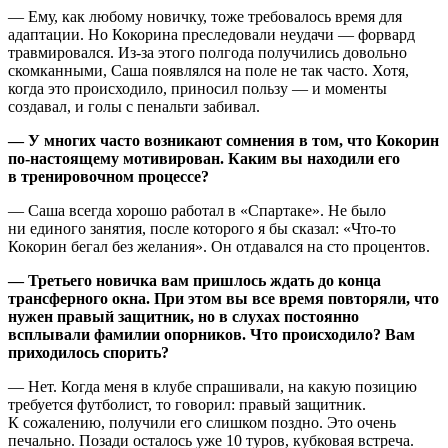
— Ему, как любому новичку, тоже требовалось время для
адаптации. Но Кокорина преследовали неудачи — форвард
травмировался. Из-за этого полгода получились довольно
скомканными, Саша появлялся на поле не так часто. Хотя,
когда это происходило, приносил пользу — и моменты
создавал, и голы с пенальти забивал.
— У многих часто возникают сомнения в том, что Кокорин
по-настоящему мотивирован. Каким вы находили его
в тренировочном процессе?
— Саша всегда хорошо работал в «Спартаке». Не было
ни единого занятия, после которого я бы сказал: «Что-то
Кокорин бегал без желания». Он отдавался на сто процентов.
— Третьего новичка вам пришлось ждать до конца
трансферного окна. При этом вы все время повторяли, что
нужен правый защитник, но в слухах постоянно
всплывали фамилии опорников. Что происходило? Вам
приходилось спорить?
— Нет. Когда меня в клубе спрашивали, на какую позицию
требуется футболист, то говорил: правый защитник.
К сожалению, получили его слишком поздно. Это очень
печально. Позади осталось уже 10 туров, кубковая встреча.