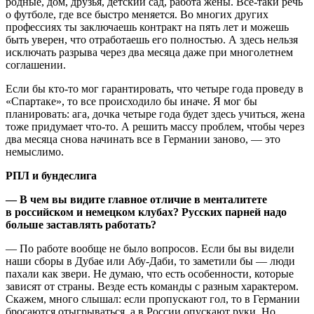
родные, дом, друзья, детский сад, работа жены. Все-таки речь
о футболе, где все быстро меняется. Во многих других
профессиях ты заключаешь контракт на пять лет и можешь
быть уверен, что отработаешь его полностью. А здесь нельзя
исключать разрыва через два месяца даже при многолетнем
соглашении.
Если бы кто-то мог гарантировать, что четыре года проведу в
«Спартаке», то все происходило бы иначе. Я мог бы
планировать: ага, дочка четыре года будет здесь учиться, жена
тоже придумает что-то. А решить массу проблем, чтобы через
два месяца снова начинать все в Германии заново, — это
немыслимо.
РПЛ и бундеслига
— В чем вы видите главное отличие в менталитете
в российском и немецком клубах? Русских парней надо
больше заставлять работать?
— По работе вообще не было вопросов. Если бы вы видели
наши сборы в Дубае или Абу-Даби, то заметили бы — люди
пахали как звери. Не думаю, что есть особенности, которые
зависят от страны. Везде есть команды с разным характером.
Скажем, много слышал: если пропускают гол, то в Германии
бросаются отыгрываться, а в России опускают руки. Но