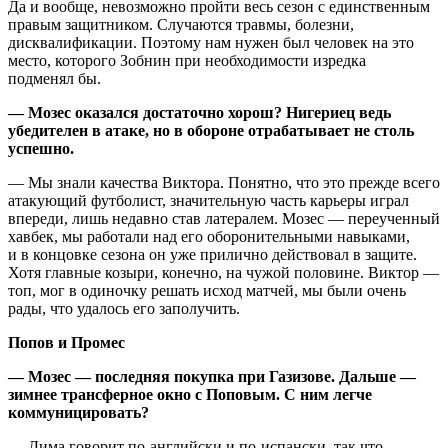
Да и вообще, невозможно пройти весь сезон с единственным
правым защитником. Случаются травмы, болезни,
дисквалификации. Поэтому нам нужен был человек на это
место, которого Зобнин при необходимости изредка
подменял бы.
— Мозес оказался достаточно хорош? Нигериец ведь
убедителен в атаке, но в обороне отрабатывает не столь
успешно.
— Мы знали качества Виктора. Понятно, что это прежде всего
атакующий футболист, значительную часть карьеры играл
впереди, лишь недавно став латералем. Мозес — переученный
хавбек, мы работали над его оборонительными навыками,
и в концовке сезона он уже прилично действовал в защите.
Хотя главные козыри, конечно, на чужой половине. Виктор —
топ, мог в одиночку решать исход матчей, мы были очень
рады, что удалось его заполучить.
Попов и Промес
— Мозес — последняя покупка при Газизове. Дальше —
зимнее трансферное окно с Поповым. С ним легче
коммуницировать?
— Дима говорит по-английски и по-испански, так что