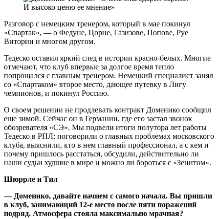
Разговор с немецким тренером, который в мае покинул
«Спартак», — о Федуне, Цорне, Газизове, Попове, Руе
Витории и многом другом.
Тедеско оставил яркий след в истории красно-белых. Многие
отмечают, что клуб впервые за долгое время тепло
попрощался с главным тренером. Немецкий специалист занял
со «Спартаком» второе место, дающее путевку в Лигу
чемпионов, и покинул Россию.
О своем решении не продлевать контракт Доменико сообщил
еще зимой. Сейчас он в Германии, где его застал звонок
обозревателя «СЭ». Мы подвели итоги полутора лет работы
Тедеско в РПЛ: поговорили о главных проблемах московского
клуба, выяснили, кто в нем главный профессионал, а с кем и
почему пришлось расстаться, обсудили, действительно ли
наши судьи худшие в мире и можно ли бороться с «Зенитом».
Шюррле и Тил
— Доменико, давайте начнем с самого начала. Вы пришли
в клуб, занимающий 12-е место после пяти поражений
подряд. Атмосфера стояла максимально мрачная?