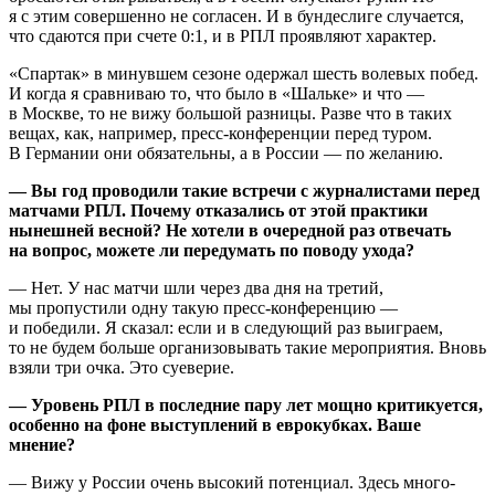
я с этим совершенно не согласен. И в бундеслиге случается,
что сдаются при счете 0:1, и в РПЛ проявляют характер.
«Спартак» в минувшем сезоне одержал шесть волевых побед.
И когда я сравниваю то, что было в «Шальке» и что —
в Москве, то не вижу большой разницы. Разве что в таких
вещах, как, например, пресс-конференции перед туром.
В Германии они обязательны, а в России — по желанию.
— Вы год проводили такие встречи с журналистами перед
матчами РПЛ. Почему отказались от этой практики
нынешней весной? Не хотели в очередной раз отвечать
на вопрос, можете ли передумать по поводу ухода?
— Нет. У нас матчи шли через два дня на третий,
мы пропустили одну такую пресс-конференцию —
и победили. Я сказал: если и в следующий раз выиграем,
то не будем больше организовывать такие мероприятия. Вновь
взяли три очка. Это суеверие.
— Уровень РПЛ в последние пару лет мощно критикуется,
особенно на фоне выступлений в еврокубках. Ваше
мнение?
— Вижу у России очень высокий потенциал. Здесь много-