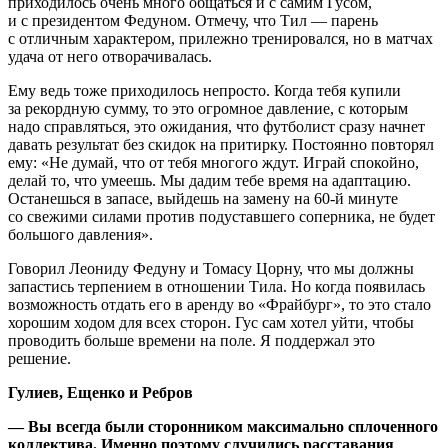
приходилось очень много общаться и с самим Гусом,
и с президентом Федуном. Отмечу, что Тил — парень
с отличным характером, прилежно тренировался, но в матчах
удача от него отворачивалась.
Ему ведь тоже приходилось непросто. Когда тебя купили
за рекордную сумму, то это огромное давление, с которым
надо справляться, это ожидания, что футболист сразу начнет
давать результат без скидок на притирку. Постоянно повторял
ему: «Не думай, что от тебя многого ждут. Играй спокойно,
делай то, что умеешь. Мы дадим тебе время на адаптацию.
Останешься в запасе, выйдешь на замену на 60-й минуте
со свежими силами против подуставшего соперника, не будет
большого давления».
Говорил Леониду Федуну и Томасу Цорну, что мы должны
запастись терпением в отношении Тила. Но когда появилась
возможность отдать его в аренду во «Фрайбург», то это стало
хорошим ходом для всех сторон. Гус сам хотел уйти, чтобы
проводить больше времени на поле. Я поддержал это
решение.
Гулиев, Ещенко и Ребров
— Вы всегда были сторонником максимально сплоченного
коллектива. Именно поэтому случились расставания