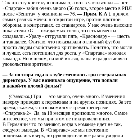
Так что эту критику я понимаю, а вот в части атаки — нет.
«Спартак» забил очень много (56 голов, второе место в РПЛ
после «Зенита», у чемпиона — 76.
— Прим. К.А
.), причем
самых разных мячей: в открытой игре, против плотной
обороны, в контратаках, со стандартов. У нас очень высокие
показатели
xG
— ожидаемых голов, то есть моменты
создавали. «Уралу» отгрузили пять, «Краснодару» — шесть
и так далее. Считаю, что показывали отличный футбол,
просто людям свойственно критиковать. Понятно, что могли
и лучше, есть потенциал для роста, у «Спартака» молодая
команда. Но в целом, на мой взгляд, наша игра доставляла
удовольствие зрителям.
— За полтора года в клубе сменилось три генеральных
директора. У вас возникало ощущение, что попали
в какой-то плохой фильм?
—
(Смеется.)
Три — это много, очень много. Изменения
наверху приводят к переменам и на других позициях. За это
время, скажем, я познакомился с тремя тренерами
«Спартака-2». Да, за 18 месяцев произошло многое. Самое
интересное, что мы при этом не пикировали вниз.
В Германии что-то меняют, когда в команде идет не так, —
следуют выводы. В «Спартаке» же мы постоянно
поднимались вверх, но руководители все равно уходили