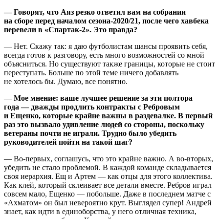
— Говорят, что Аяз резко ответил вам на собрании
на сборе перед началом сезона-2020/21, после чего хавбека
перевели в «Спартак-2». Это правда?
— Нет. Скажу так: я даю футболистам шансы проявить себя,
всегда готов к разговору, есть много возможностей со мной
объясниться. Но существуют также границы, которые не стоит
переступать. Больше по этой теме ничего добавлять
не хотелось бы. Думаю, все понятно.
— Мое мнение: ваше лучшее решение за эти полтора
года — дважды продлить контракты с Ребровым
и Ещенко, которые крайне важны в раздевалке. В первый
раз это вызвало удивление людей со стороны, поскольку
ветераны почти не играли. Трудно было убедить
руководителей пойти на такой шаг?
— Во-первых, соглашусь, что это крайне важно. А во-вторых,
убедить не стало проблемой. В каждой команде складывается
своя иерархия. Ещ и Артем — как отцы для этого коллектива.
Как клей, который склеивает все детали вместе. Ребров играл
совсем мало, Ещенко — побольше. Даже в последнем матче с
«Ахматом» он был невероятно крут. Выглядел супер! Андрей
знает, как идти в единоборства, у него отличная техника,