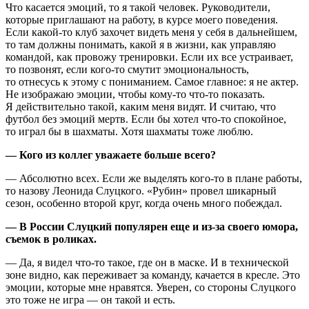
Что касается эмоций, то я такой человек. Руководители,
которые приглашают на работу, в курсе моего поведения.
Если какой-то клуб захочет видеть меня у себя в дальнейшем,
то там должны понимать, какой я в жизни, как управляю
командой, как провожу тренировки. Если их все устраивает,
то позвонят, если кого-то смутит эмоциональность,
то отнесусь к этому с пониманием. Самое главное: я не актер.
Не изображаю эмоции, чтобы кому-то что-то показать.
Я действительно такой, каким меня видят. И считаю, что
футбол без эмоций мертв. Если бы хотел что-то спокойное,
то играл бы в шахматы. Хотя шахматы тоже люблю.
— Кого из коллег уважаете больше всего?
— Абсолютно всех. Если же выделять кого-то в плане работы,
то назову Леонида Слуцкого. «Рубин» провел шикарный
сезон, особенно второй круг, когда очень много побеждал.
— В России Слуцкий популярен еще и из-за своего юмора,
съемок в роликах.
— Да, я видел что-то такое, где он в маске. И в технической
зоне видно, как переживает за команду, качается в кресле. Это
эмоции, которые мне нравятся. Уверен, со стороны Слуцкого
это тоже не игра — он такой и есть.