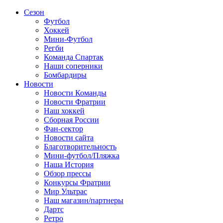
Сезон
Футбол
Хоккей
Мини-Футбол
Регби
Команда Спартак
Наши соперники
Бомбардиры
Новости
Новости Команды
Новости Фратрии
Наш хоккей
Сборная России
Фан-cектор
Новости сайта
Благотворительность
Мини-футбол/Пляжка
Наша История
Обзор прессы
Конкурсы Фратрии
Мир Ультрас
Наш магазин/партнеры
Дартс
Ретро