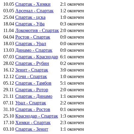
10.05
Спартак - Химки
2:1
окончен
03.05
Арсенал - Спартак
1:2
окончен
25.04
Спартак - цска
1:0
окончен
18.04
Спартак - Уфа
0:3
окончен
11.04
Локомотив - Спартак
2:0
окончен
04.04
Ростов - Спартак
0:0
окончен
18.03
Спартак - Урал
0:0
окончен
13.03
Динамо - Спартак
0:0
окончен
07.03
Спартак - Краснодар
6:1
окончен
28.02
Спартак - Рубин
0:2
окончен
16.12
Зенит - Спартак
3:0
окончен
12.12
Сочи - Спартак
1:0
окончен
05.12
Спартак - Тамбов
5:1
окончен
29.11
Спартак - Ротор
2:0
окончен
21.11
Спартак - Динамо
1:1
окончен
07.11
Урал - Спартак
2:2
окончен
31.10
Спартак - Ростов
0:1
окончен
25.10
Краснодар - Спартак
1:3
окончен
17.10
Химки - Спартак
2:3
окончен
03.10
Спартак - Зенит
1:1
окончен