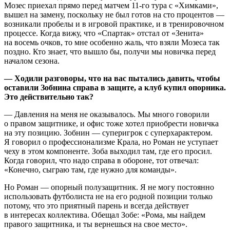
Мозес приехал прямо перед матчем 11-го тура с «Химками»,
вышел на замену, поскольку не был готов на сто процентов —
возникали пробелы и в игровой практике, и в тренировочном
процессе. Когда вижу, что «Спартак» отстал от «Зенита»
на восемь очков, то мне особенно жаль, что взяли Мозеса так
поздно. Кто знает, что вышло бы, получи мы новичка перед
началом сезона.
— Ходили разговоры, что на вас пытались давить, чтобы
оставили Зобнина справа в защите, а клуб купил опорника.
Это действительно так?
— Давления на меня не оказывалось. Мы много говорили
о правом защитнике, и офис тоже хотел приобрести новичка
на эту позицию. Зобнин — суперигрок с суперхарактером.
Я говорил о профессионализме Крала, но Роман не уступает
чеху в этом компоненте. Зоба выходил там, где его просил.
Когда говорил, что надо справа в обороне, тот отвечал:
«Конечно, сыграю там, где нужно для команды».
Но Роман — опорный полузащитник. Я не могу постоянно
использовать футболиста не на его родной позиции только
потому, что это приятный парень и всегда действует
в интересах коллектива. Обещал Зобе: «Рома, мы найдем
правого защитника, и ты вернешься на свое место».