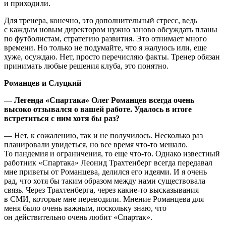
и приходили.
Для тренера, конечно, это дополнительный стресс, ведь
с каждым новым директором нужно заново обсуждать планы
по футболистам, стратегию развития. Это отнимает много
времени. Но только не подумайте, что я жалуюсь или, еще
хуже, осуждаю. Нет, просто перечисляю факты. Тренер обязан
принимать любые решения клуба, это понятно.
Романцев и Слуцкий
— Легенда «Спартака» Олег Романцев всегда очень
высоко отзывался о вашей работе. Удалось в итоге
встретиться с ним хотя бы раз?
— Нет, к сожалению, так и не получилось. Несколько раз
планировали увидеться, но все время что-то мешало.
То пандемия и ограничения, то еще что-то. Однако известный
работник «Спартака» Леонид Трахтенберг всегда передавал
мне приветы от Романцева, делился его идеями. И я очень
рад, что хотя бы таким образом между нами существовала
связь. Через Трахтенберга, через какие-то высказывания
в СМИ, которые мне переводили. Мнение Романцева для
меня было очень важным, поскольку знаю, что
он действительно очень любит «Спартак».