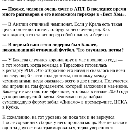
— Похоже, человек очень хочет в АПЛ. В последнее время
много разговоров о его возможном переходе в «Вест Хэм».
— В Англии отличный чемпионат. Если у Крала есть такая
цель и он ее достигнет, то буду за него очень рад. Как
за каждого, кто ставит перед собой планку и берет ее.
— В первый ваш сезон лидером был Бакаев,
показывавший отличный футбол. Что случилось потом?
— У Бакаева случился коронавирус в мае прошлого года —
в тот момент, когда команда в Тарасовке готовилась
к рестарту РПЛ. Это отбросило его назад и сказалось на всей
последующей части года до зимы, поскольку между
чемпионатами пауза оказалась всего в две недели. Получается,
мы играли на том фундаменте, который заложили в мае-июне.
Бакаеву не хватало той «физики», что была в начале 2020 года
до коронавирусной паузы. Зелимхан тогда набрал
сумасшедшую форму: забил «Динамо» в премьер-лиге, ЦСКА
в Кубке.
К сожалению, на тот уровень он пока так и не вернулся.
После сорванных сборов у него пропала мощь. Все цеплялось
одно за другое: стал травмироваться, терял уверенность