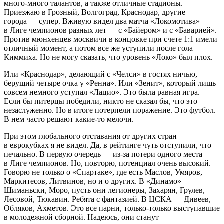
много-много талантов, а также отличные стадионы.
Приезжаю в Грозный, Волгоград, Краснодар, другие
города — супер. Вживую видел два матча «Локомотива»
в Лиге чемпионов разных лет — с «Байером» и с «Баварией».
Против мюнхенцев москвичи в концовке при счете 1:1 имели
отличный момент, а потом все же уступили после гола
Киммиха. Но не могу сказать, что уровень «Локо» был плох.
Или «Краснодар», делающий с «Челси» в гостях ничью,
берущий четыре очка у «Ренна». Или «Зенит», который лишь
совсем немного уступал «Лацио». Это была равная игра.
Если бы питерцы победили, никто не сказал бы, что это
незаслуженно. Но в итоге потерпели поражение. Это футбол.
В нем часто решают какие-то мелочи.
При этом глобального отставания от других стран
в еврокубках я не видел. Да, в рейтинге чуть отступили, что
печально. В первую очередь — из-за потери одного места
в Лиге чемпионов. Но, повторю, потенциал очень высокий.
Говорю не только о «Спартаке», где есть Маслов, Умяров,
Маркитесов, Литвинов, но и о других. В «Динамо» —
Шиманьски, Моро, пусть они легионеры, Захарян, Грулев,
Лесовой, Тюкавин. Ребята с фантазией. В ЦСКА — Дивеев,
Обляков, Ахметов. Это все парни, только-только выступавшие
в молодежной сборной. Надеюсь, они станут