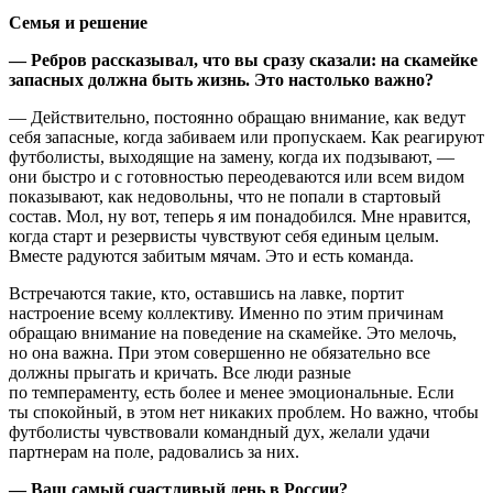
Семья и решение
— Ребров рассказывал, что вы сразу сказали: на скамейке
запасных должна быть жизнь. Это настолько важно?
— Действительно, постоянно обращаю внимание, как ведут
себя запасные, когда забиваем или пропускаем. Как реагируют
футболисты, выходящие на замену, когда их подзывают, —
они быстро и с готовностью переодеваются или всем видом
показывают, как недовольны, что не попали в стартовый
состав. Мол, ну вот, теперь я им понадобился. Мне нравится,
когда старт и резервисты чувствуют себя единым целым.
Вместе радуются забитым мячам. Это и есть команда.
Встречаются такие, кто, оставшись на лавке, портит
настроение всему коллективу. Именно по этим причинам
обращаю внимание на поведение на скамейке. Это мелочь,
но она важна. При этом совершенно не обязательно все
должны прыгать и кричать. Все люди разные
по темпераменту, есть более и менее эмоциональные. Если
ты спокойный, в этом нет никаких проблем. Но важно, чтобы
футболисты чувствовали командный дух, желали удачи
партнерам на поле, радовались за них.
— Ваш самый счастливый день в России?