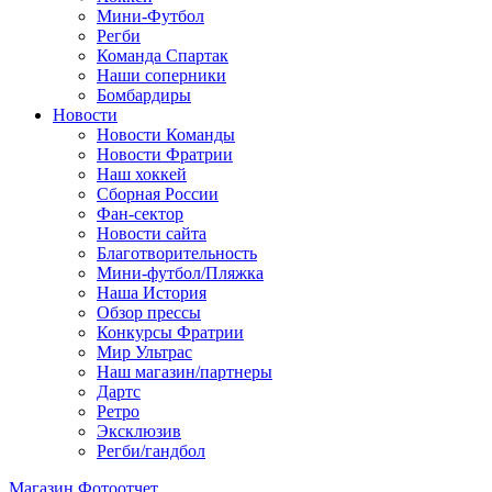
Мини-Футбол
Регби
Команда Спартак
Наши соперники
Бомбардиры
Новости
Новости Команды
Новости Фратрии
Наш хоккей
Сборная России
Фан-cектор
Новости сайта
Благотворительность
Мини-футбол/Пляжка
Наша История
Обзор прессы
Конкурсы Фратрии
Мир Ультрас
Наш магазин/партнеры
Дартс
Ретро
Эксклюзив
Регби/гандбол
Магазин
Фотоотчет