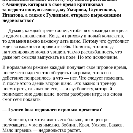
с Ананидзе, который в свое время критиковал
за недостаточную самоотдачу Умярова, Глушенкова,
Игнатова, а также с Гулиевым, открыто выражавшим
недовольство?
— Думаю, каждый тренер хочет, чтобы вся команда смотрела
в одном направлении. Когда я прихожу в новый коллектив,
то для меня важно каждому дать шанс. Потому что футболист
ждет возможности проявить себя. Понятно, что иногда
на тренировках можно увидеть такую расхлябанность, что
даже нет смысла выпускать на поле. Но это исключение.
В нормальном режиме каждый получает свое игровое время,
после чего надо честно обсудить с игроком, что в его
действиях понравилось, а что — нет. Что следует поменять.
И после этого даешь второй шанс. Это важно и тренеру —
посмотреть, слышат ли его, — и футболисту, который
понимает: мне дали шанс, потом разобрали игру, и я снова
смог себя показать.
— Гулиев был недоволен игровым временем?
— Конечно, он хотел иметь его больше, но в центре
полузащиты у меня имелись Зобнин, Крал, Умяров, Бакаев.
Мало играешь — недовольство растет.