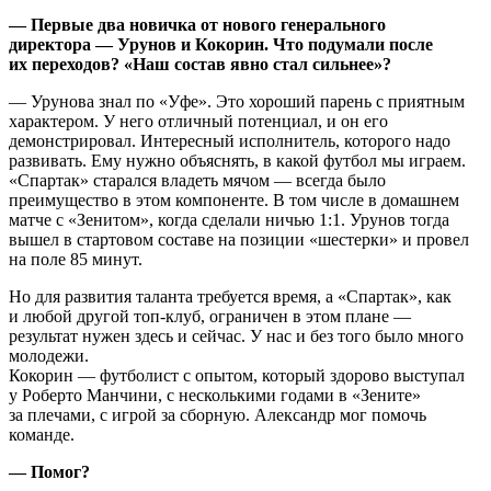
— Первые два новичка от нового генерального
директора — Урунов и Кокорин. Что подумали после
их переходов? «Наш состав явно стал сильнее»?
— Урунова знал по «Уфе». Это хороший парень с приятным
характером. У него отличный потенциал, и он его
демонстрировал. Интересный исполнитель, которого надо
развивать. Ему нужно объяснять, в какой футбол мы играем.
«Спартак» старался владеть мячом — всегда было
преимущество в этом компоненте. В том числе в домашнем
матче с «Зенитом», когда сделали ничью 1:1. Урунов тогда
вышел в стартовом составе на позиции «шестерки» и провел
на поле 85 минут.
Но для развития таланта требуется время, а «Спартак», как
и любой другой топ-клуб, ограничен в этом плане —
результат нужен здесь и сейчас. У нас и без того было много
молодежи.
Кокорин — футболист с опытом, который здорово выступал
у Роберто Манчини, с несколькими годами в «Зените»
за плечами, с игрой за сборную. Александр мог помочь
команде.
— Помог?