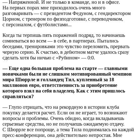
— Напряженной. И не только в команде, но и в офисе.
На первых порах мне приходилось очень много
разговаривать — с президентом Федуном, с гендиректором
Цорном, с тренером по физподготовке, с переводчиком,
с персоналом, с футболистами...
Когда ты терпишь пять поражений подряд, то начинаешь
сомневаться во всем — в себе, в партнерах. Пытались
беседами, тренировками это чувство переломить, прервать
черную серию. К счастью, в дебютном матче удалось сразу
сделать хотя бы ничью с «Рубином» — 0:0.
— Еще одна большая проблема на старте — главными
новичками были не слишком мотивированный чемпион
мира Шюррле и голландец Тил, купленный за 18
миллионов евро, ответственность за приобретение
которого взял на себя владелец. Как с этим пришлось
справляться?
— Глупо отрицать, что на рекордную в истории клуба
покупку делается расчет. Если он не играет, то возникают
вопросы и проблемы. Очень обидно, когда вкладываешь
серьезные средства, но не получаешь ожидаемую отдачу.
С Шюррле все попроще, а тема Тила поднималась на каждой
пресс-конференции, она действительно непростая. Мне