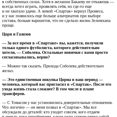
в собственных силах. Хотя в желании Бакаеву не откажешь —
всегда хотел играть, проявлять себя, но где-то еще
и не хватало удачи. А зимой «Спартак» вернул Промеса,
и у нас появилось еще больше альтернатив при выборе
состава, больше вариантов, что не сделало жизнь Зелимхана
проще.
Цорн и Газизов
— За все время в «Спартаке» вы, кажется, получили
только одного футболиста, которого действительно
хотели, — Соболева. Остальные новички с вами просто
согласовывались, верно?
— Можно так сказать. Прихода Соболева действительно
желал.
— Это единственная покупка Цорна в ваш период —
человека, который вас пригласил в «Спартак». После его
ухода жизнь стала сложнее? В том числе в плане
трансферов.
— С Томасом у нас установились доверительные отношения.
Что логично — он меня позвал в «Спартак». Мы все
обсуждали до деталей: кто уходит совсем, кого отдаем
в аренду, кого приобретаем, какие цели ставим перед собой...