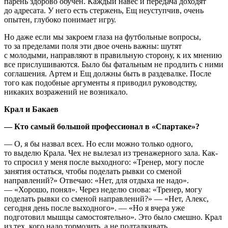
парень здорово обучен. Каждый навес и передача доходят
до адресата. У него есть стержень, Ещ неуступчив, очень
опытен, глубоко понимает игру.
Но даже если мы закроем глаза на футбольные вопросы,
то за пределами поля эти двое очень важны: шутят
с молодыми, направляют в правильную сторону, к их мнению
все прислушиваются. Было бы фатальным не продлить с ними
соглашения. Артем и Ещ должны быть в раздевалке. После
того как подобные аргументы я приводил руководству,
никаких возражений не возникало.
Крал и Бакаев
— Кто самый большой профессионал в «Спартаке»?
— О, я бы назвал всех. Но если можно только одного,
то выделю Крала. Чех не вылезал из тренажерного зала. Как-
то спросил у меня после выходного: «Тренер, могу после
занятия остаться, чтобы поделать рывки со сменой
направлений?» Отвечаю: «Нет, для отдыха не надо».
— «Хорошо, понял». Через неделю снова: «Тренер, могу
поделать рывки со сменой направлений?» — «Нет, Алекс,
сегодня день после выходного». — «Но я вчера уже
подготовил мышцы самостоятельно». Это было смешно. Крал
из тех, кого надо тормозить, а не подталкивать.