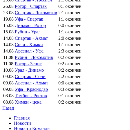
26.08
Ротор - Спартак
0:1
окончен
23.08
Спартак - Локомотив
2:1
окончен
19.08
Уфа - Спартак
1:1
окончен
15.08
Динамо - Ротор
0:0
окончен
15.08
Рубин - Урал
1:1
окончен
14.08
Спартак - Ахмат
2:0
окончен
14.08
Сочи - Химки
1:1
окончен
14.08
Арсенал - Уфа
2:3
окончен
11.08
Рубин - Локомотив
0:2
окончен
11.08
Ротор - Зенит
0:2
окончен
10.08
Урал - Динамо
0:2
окончен
09.08
Спартак - Сочи
2:2
окончен
09.08
Арсенал - Ахмат
0:0
окончен
09.08
Уфа - Краснодар
0:3
окончен
08.08
Тамбов - Ростов
0:1
окончен
08.08
Химки - цска
0:2
окончен
Назад
Главная
Новости
Новости Команды