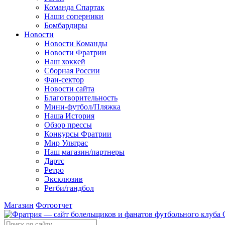
Команда Спартак
Наши соперники
Бомбардиры
Новости
Новости Команды
Новости Фратрии
Наш хоккей
Сборная России
Фан-cектор
Новости сайта
Благотворительность
Мини-футбол/Пляжка
Наша История
Обзор прессы
Конкурсы Фратрии
Мир Ультрас
Наш магазин/партнеры
Дартс
Ретро
Эксклюзив
Регби/гандбол
Магазин
Фотоотчет