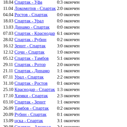
18.04
Спартак - Уфа
0:3
окончен
11.04
Локомотив - Спартак
2:0
окончен
04.04
Ростов - Спартак
0:0
окончен
18.03
Спартак - Урал
0:0
окончен
13.03
Динамо - Спартак
0:0
окончен
07.03
Спартак - Краснодар
6:1
окончен
28.02
Спартак - Рубин
0:2
окончен
16.12
Зенит - Спартак
3:0
окончен
12.12
Сочи - Спартак
1:0
окончен
05.12
Спартак - Тамбов
5:1
окончен
29.11
Спартак - Ротор
2:0
окончен
21.11
Спартак - Динамо
1:1
окончен
07.11
Урал - Спартак
2:2
окончен
31.10
Спартак - Ростов
0:1
окончен
25.10
Краснодар - Спартак
1:3
окончен
17.10
Химки - Спартак
2:3
окончен
03.10
Спартак - Зенит
1:1
окончен
26.09
Тамбов - Спартак
0:2
окончен
20.09
Рубин - Спартак
0:1
окончен
13.09
цска - Спартак
3:1
окончен
29.08
Спартак - Арсенал
2:1
окончен