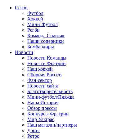
Сезон
Футбол
Хоккей
Мини-Футбол
Регби
Команда Спартак
Наши соперники
Бомбардиры
Новости
Новости Команды
Новости Фратрии
Наш хоккей
Сборная России
Фан-cектор
Новости сайта
Благотворительность
Мини-футбол/Пляжка
Наша История
Обзор прессы
Конкурсы Фратрии
Мир Ультрас
Наш магазин/партнеры
Дартс
Ретро