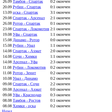
26.09
Тамбов - Спартак
0:2
окончен
20.09
Рубин - Спартак
0:1
окончен
13.09
цска - Спартак
3:1
окончен
29.08
Спартак - Арсенал
2:1
окончен
26.08
Ротор - Спартак
0:1
окончен
23.08
Спартак - Локомотив
2:1
окончен
19.08
Уфа - Спартак
1:1
окончен
15.08
Динамо - Ротор
0:0
окончен
15.08
Рубин - Урал
1:1
окончен
14.08
Спартак - Ахмат
2:0
окончен
14.08
Сочи - Химки
1:1
окончен
14.08
Арсенал - Уфа
2:3
окончен
11.08
Рубин - Локомотив
0:2
окончен
11.08
Ротор - Зенит
0:2
окончен
10.08
Урал - Динамо
0:2
окончен
09.08
Спартак - Сочи
2:2
окончен
09.08
Арсенал - Ахмат
0:0
окончен
09.08
Уфа - Краснодар
0:3
окончен
08.08
Тамбов - Ростов
0:1
окончен
08.08
Химки - цска
0:2
окончен
Назад