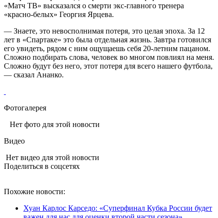
«Матч ТВ» высказался о смерти экс-главного тренера
«красно-белых» Георгия Ярцева.
— Знаете, это невосполнимая потеря, это целая эпоха. За 12
лет в «Спартаке» это была отдельная жизнь. Завтра готовился
его увидеть, рядом с ним ощущаешь себя 20-летним пацаном.
Сложно подбирать слова, человек во многом повлиял на меня.
Сложно будут без него, этот потеря для всего нашего футбола,
— сказал Ананко.
Фотогалерея
Нет фото для этой новости
Видео
Нет видео для этой новости
Поделиться в соцсетях
Похожие новости:
Хуан Карлос Карседо: «Суперфинал Кубка России будет
важен для нас для оценки второй части сезона»