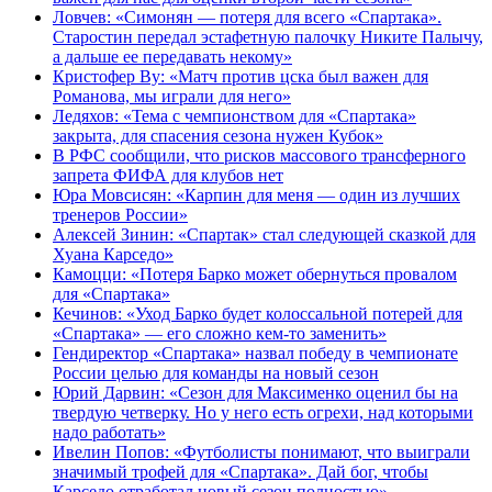
Ловчев: «Симонян — потеря для всего «Спартака».
Старостин передал эстафетную палочку Никите Палычу,
а дальше ее передавать некому»
Кристофер Ву: «Матч против цска был важен для
Романова, мы играли для него»
Ледяхов: «Тема с чемпионством для «Спартака»
закрыта, для спасения сезона нужен Кубок»
В РФС сообщили, что рисков массового трансферного
запрета ФИФА для клубов нет
Юра Мовсисян: «Карпин для меня — один из лучших
тренеров России»
Алексей Зинин: «Спартак» стал следующей сказкой для
Хуана Карседо»
Камоцци: «Потеря Барко может обернуться провалом
для «Спартака»
Кечинов: «Уход Барко будет колоссальной потерей для
«Спартака» — его сложно кем-то заменить»
Гендиректор «Спартака» назвал победу в чемпионате
России целью для команды на новый сезон
Юрий Дарвин: «Сезон для Максименко оценил бы на
твердую четверку. Но у него есть огрехи, над которыми
надо работать»
Ивелин Попов: «Футболисты понимают, что выиграли
значимый трофей для «Спартака». Дай бог, чтобы
Карседо отработал новый сезон полностью»