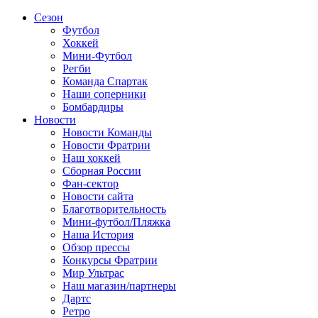
Сезон
Футбол
Хоккей
Мини-Футбол
Регби
Команда Спартак
Наши соперники
Бомбардиры
Новости
Новости Команды
Новости Фратрии
Наш хоккей
Сборная России
Фан-cектор
Новости сайта
Благотворительность
Мини-футбол/Пляжка
Наша История
Обзор прессы
Конкурсы Фратрии
Мир Ультрас
Наш магазин/партнеры
Дартс
Ретро