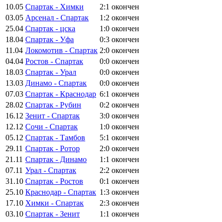
10.05
Спартак - Химки
2:1
окончен
03.05
Арсенал - Спартак
1:2
окончен
25.04
Спартак - цска
1:0
окончен
18.04
Спартак - Уфа
0:3
окончен
11.04
Локомотив - Спартак
2:0
окончен
04.04
Ростов - Спартак
0:0
окончен
18.03
Спартак - Урал
0:0
окончен
13.03
Динамо - Спартак
0:0
окончен
07.03
Спартак - Краснодар
6:1
окончен
28.02
Спартак - Рубин
0:2
окончен
16.12
Зенит - Спартак
3:0
окончен
12.12
Сочи - Спартак
1:0
окончен
05.12
Спартак - Тамбов
5:1
окончен
29.11
Спартак - Ротор
2:0
окончен
21.11
Спартак - Динамо
1:1
окончен
07.11
Урал - Спартак
2:2
окончен
31.10
Спартак - Ростов
0:1
окончен
25.10
Краснодар - Спартак
1:3
окончен
17.10
Химки - Спартак
2:3
окончен
03.10
Спартак - Зенит
1:1
окончен