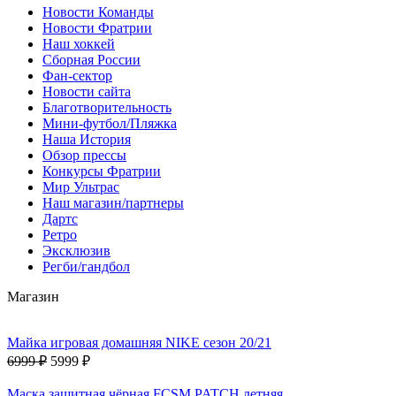
Новости Команды
Новости Фратрии
Наш хоккей
Сборная России
Фан-cектор
Новости сайта
Благотворительность
Мини-футбол/Пляжка
Наша История
Обзор прессы
Конкурсы Фратрии
Мир Ультрас
Наш магазин/партнеры
Дартс
Ретро
Эксклюзив
Регби/гандбол
Магазин
Майка игровая домашняя NIKE сезон 20/21
6999 ₽
5999 ₽
Маска защитная чёрная FCSM PATCH летняя