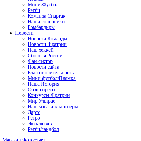
Мини-Футбол
Регби
Команда Спартак
Наши соперники
Бомбардиры
Новости
Новости Команды
Новости Фратрии
Наш хоккей
Сборная России
Фан-cектор
Новости сайта
Благотворительность
Мини-футбол/Пляжка
Наша История
Обзор прессы
Конкурсы Фратрии
Мир Ультрас
Наш магазин/партнеры
Дартс
Ретро
Эксклюзив
Регби/гандбол
Магазин
Фотоотчет