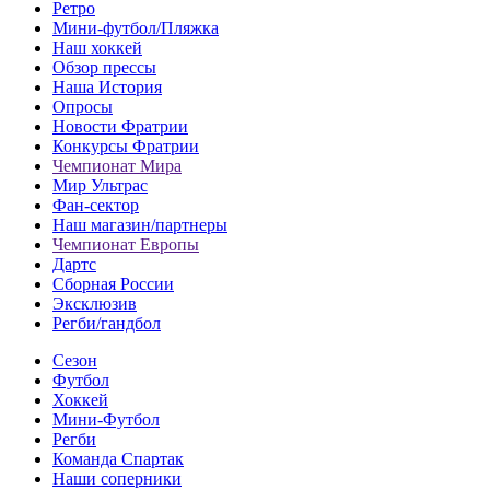
Ретро
Мини-футбол/Пляжка
Наш хоккей
Обзор прессы
Наша История
Опросы
Новости Фратрии
Конкурсы Фратрии
Чемпионат Мира
Мир Ультрас
Фан-cектор
Наш магазин/партнеры
Чемпионат Европы
Дартс
Сборная России
Эксклюзив
Регби/гандбол
Сезон
Футбол
Хоккей
Мини-Футбол
Регби
Команда Спартак
Наши соперники