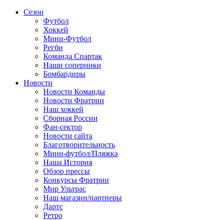
Сезон
Футбол
Хоккей
Мини-Футбол
Регби
Команда Спартак
Наши соперники
Бомбардиры
Новости
Новости Команды
Новости Фратрии
Наш хоккей
Сборная России
Фан-cектор
Новости сайта
Благотворительность
Мини-футбол/Пляжка
Наша История
Обзор прессы
Конкурсы Фратрии
Мир Ультрас
Наш магазин/партнеры
Дартс
Ретро