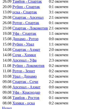
26.09
Тамбов - Спартак
0:2
окончен
20.09
Рубин - Спартак
0:1
окончен
13.09
цска - Спартак
3:1
окончен
29.08
Спартак - Арсенал
2:1
окончен
26.08
Ротор - Спартак
0:1
окончен
23.08
Спартак - Локомотив
2:1
окончен
19.08
Уфа - Спартак
1:1
окончен
15.08
Динамо - Ротор
0:0
окончен
15.08
Рубин - Урал
1:1
окончен
14.08
Спартак - Ахмат
2:0
окончен
14.08
Сочи - Химки
1:1
окончен
14.08
Арсенал - Уфа
2:3
окончен
11.08
Рубин - Локомотив
0:2
окончен
11.08
Ротор - Зенит
0:2
окончен
10.08
Урал - Динамо
0:2
окончен
09.08
Спартак - Сочи
2:2
окончен
09.08
Арсенал - Ахмат
0:0
окончен
09.08
Уфа - Краснодар
0:3
окончен
08.08
Тамбов - Ростов
0:1
окончен
08.08
Химки - цска
0:2
окончен
Назад