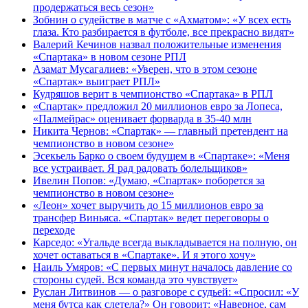
продержаться весь сезон»
Зобнин о судействе в матче с «Ахматом»: «У всех есть
глаза. Кто разбирается в футболе, все прекрасно видят»
Валерий Кечинов назвал положительные изменения
«Спартака» в новом сезоне РПЛ
Азамат Мусагалиев: «Уверен, что в этом сезоне
«Спартак» выиграет РПЛ»
Кудряшов верит в чемпионство «Спартака» в РПЛ
«Спартак» предложил 20 миллионов евро за Лопеса,
«Палмейрас» оценивает форварда в 35-40 млн
Никита Чернов: «Спартак» — главный претендент на
чемпионство в новом сезоне»
Эсекьель Барко о своем будущем в «Спартаке»: «Меня
все устраивает. Я рад радовать болельщиков»
Ивелин Попов: «Думаю, «Спартак» поборется за
чемпионство в новом сезоне»
«Леон» хочет выручить до 15 миллионов евро за
трансфер Виньяса. «Спартак» ведет переговоры о
переходе
Карседо: «Угальде всегда выкладывается на полную, он
хочет оставаться в «Спартаке». И я этого хочу»
Наиль Умяров: «С первых минут началось давление со
стороны судей. Вся команда это чувствует»
Руслан Литвинов — о разговоре с судьей: «Спросил: «У
меня бутса как слетела?» Он говорит: «Наверное, сам