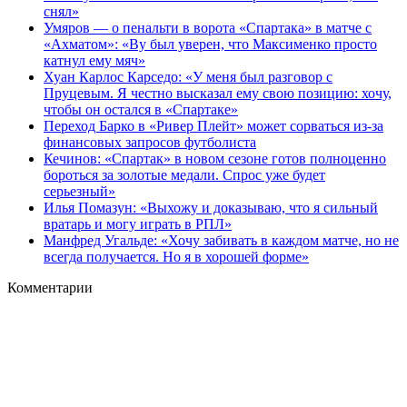
снял»
Умяров — о пенальти в ворота «Спартака» в матче с
«Ахматом»: «Ву был уверен, что Максименко просто
катнул ему мяч»
Хуан Карлос Карседо: «У меня был разговор с
Пруцевым. Я честно высказал ему свою позицию: хочу,
чтобы он остался в «Спартаке»
Переход Барко в «Ривер Плейт» может сорваться из‑за
финансовых запросов футболиста
Кечинов: «Спартак» в новом сезоне готов полноценно
бороться за золотые медали. Спрос уже будет
серьезный»
Илья Помазун: «Выхожу и доказываю, что я сильный
вратарь и могу играть в РПЛ»
Манфред Угальде: «Хочу забивать в каждом матче, но не
всегда получается. Но я в хорошей форме»
Комментарии