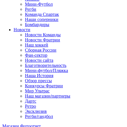
Мини-Футбол
Регби
Команда Спартак
Наши соперники
Бомбардиры
Новости
Новости Команды
Новости Фратрии
Наш хоккей
Сборная России
Фан-cектор
Новости сайта
Благотворительность
Мини-футбол/Пляжка
Наша История
Обзор прессы
Конкурсы Фратрии
Мир Ультрас
Наш магазин/партнеры
Дартс
Ретро
Эксклюзив
Регби/гандбол
Магазин
Фотоотчет