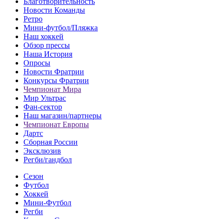
Благотворительность
Новости Команды
Ретро
Мини-футбол/Пляжка
Наш хоккей
Обзор прессы
Наша История
Опросы
Новости Фратрии
Конкурсы Фратрии
Чемпионат Мира
Мир Ультрас
Фан-cектор
Наш магазин/партнеры
Чемпионат Европы
Дартс
Сборная России
Эксклюзив
Регби/гандбол
Сезон
Футбол
Хоккей
Мини-Футбол
Регби