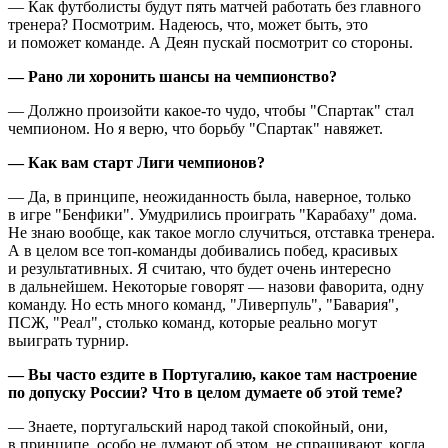
— Как футболисты будут пять матчей работать без главного
тренера? Посмотрим. Надеюсь, что, может быть, это
и поможет команде. А Деян пускай посмотрит со стороны.
— Рано ли хоронить шансы на чемпионство?
— Должно произойти какое-то чудо, чтобы "Спартак" стал
чемпионом. Но я верю, что борьбу "Спартак" навяжет.
— Как вам старт Лиги чемпионов?
— Да, в принципе, неожиданность была, наверное, только
в игре "Бенфики". Умудрились проиграть "Карабаху" дома.
Не знаю вообще, как такое могло случиться, отставка тренера.
А в целом все топ-команды добивались побед, красивых
и результативных. Я считаю, что будет очень интересно
в дальнейшем. Некоторые говорят — назови фаворита, одну
команду. Но есть много команд, "Ливерпуль", "Бавария",
ПСЖ, "Реал", столько команд, которые реально могут
выиграть турнир.
— Вы часто ездите в Португалию, какое там настроение
по допуску России? Что в целом думаете об этой теме?
— Знаете, португальский народ такой спокойный, они,
в принципе, особо не думают об этом, не спрашивают, когда