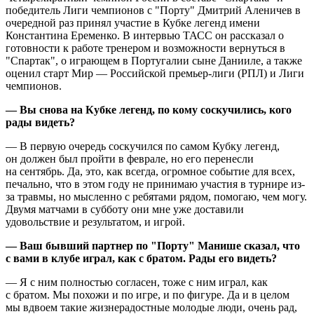
победитель Лиги чемпионов с "Порту" Дмитрий Аленичев в
очередной раз принял участие в Кубке легенд имени
Константина Еременко. В интервью ТАСС он рассказал о
готовности к работе тренером и возможности вернуться в
"Спартак", о играющем в Португалии сыне Данииле, а также
оценил старт Мир — Российской премьер-лиги (РПЛ) и Лиги
чемпионов.
— Вы снова на Кубке легенд, по кому соскучились, кого
рады видеть?
— В первую очередь соскучился по самом Кубку легенд,
он должен был пройти в феврале, но его перенесли
на сентябрь. Да, это, как всегда, огромное событие для всех,
печально, что в этом году не принимаю участия в турнире из-
за травмы, но мысленно с ребятами рядом, помогаю, чем могу.
Двумя матчами в субботу они мне уже доставили
удовольствие и результатом, и игрой.
— Ваш бывший партнер по "Порту" Манише сказал, что
с вами в клубе играл, как с братом. Рады его видеть?
— Я с ним полностью согласен, тоже с ним играл, как
с братом. Мы похожи и по игре, и по фигуре. Да и в целом
мы вдвоем такие жизнерадостные молодые люди, очень рад,