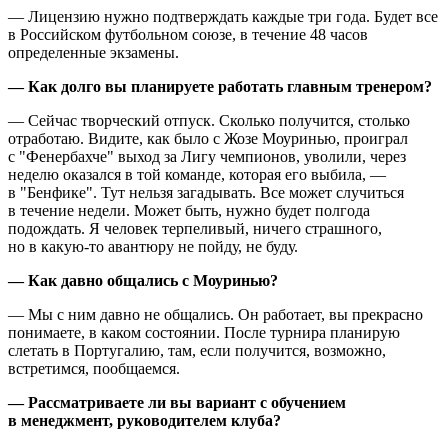
— Лицензию нужно подтверждать каждые три года. Будет все
в Российском футбольном союзе, в течение 48 часов
определенные экзамены.
— Как долго вы планируете работать главным тренером?
— Сейчас творческий отпуск. Сколько получится, столько
отработаю. Видите, как было с Жозе Моуринью, проиграл
с "Фенербахче" выход за Лигу чемпионов, уволили, через
неделю оказался в той команде, которая его выбила, —
в "Бенфике". Тут нельзя загадывать. Все может случиться
в течение недели. Может быть, нужно будет полгода
подождать. Я человек терпеливый, ничего страшного,
но в какую-то авантюру не пойду, не буду.
— Как давно общались с Моуринью?
— Мы с ним давно не общались. Он работает, вы прекрасно
понимаете, в каком состоянии. После турнира планирую
слетать в Португалию, там, если получится, возможно,
встретимся, пообщаемся.
— Рассматриваете ли вы вариант с обучением
в менеджмент, руководителем клуба?