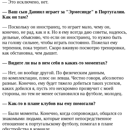
— Это исключено, нет.
— Ваш сын Даниил играет за "Эрмесинде" в Португалии.
Как он там?
— Поскольку он иностранец, то играет мало, чему он,
конечно, не рад, как и я. Но я ему всегда даю советы, надеюсь,
дельные, объясняю, что если он иностранец, то нужно быть
на голову сильнее, чтобы играть постоянно. Пожелал ему
терпения, пока терпит. Скоро вживую посмотрю тренировки,
как обстановка, чем дышит.
— Видите ли вы в нем себя в каких-то моментах?
— Нет, он вообще другой. По физическим данным,
по комплектации, плюс он левша. Честно говоря, абсолютно
разные. Конечно, ему будет тяжело добиться таких успехов,
каких добился я, пусть это нескромно прозвучит с моей
стороны, но тем не менее остановился на футболе, молодец.
— Как-то в плане клубов вы ему помогали?
— Были моменты. Конечно, когда сопровождал, общался со
знакомыми людьми, которые имеют непосредственное
отношение к португальскому футболу, помогал в плане
обустройства в команде.