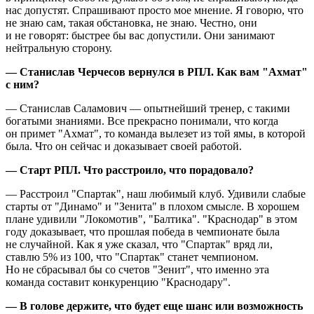
нас допустят. Спрашивают просто мое мнение. Я говорю, что
не знаю сам, такая обстановка, не знаю. Честно, они
и не говорят: быстрее бы вас допустили. Они занимают
нейтральную сторону.
— Станислав Черчесов вернулся в РПЛ. Как вам "Ахмат"
с ним?
— Станислав Саламович — опытнейший тренер, с такими
богатыми знаниями. Все прекрасно понимали, что когда
он примет "Ахмат", то команда вылезет из той ямы, в которой
была. Что он сейчас и доказывает своей работой.
— Старт РПЛ. Что расстроило, что порадовало?
— Расстроил "Спартак", наш любимый клуб. Удивили слабые
старты от "Динамо" и "Зенита" в плохом смысле. В хорошем
плане удивили "Локомотив", "Балтика". "Краснодар" в этом
году доказывает, что прошлая победа в чемпионате была
не случайной. Как я уже сказал, что "Спартак" вряд ли,
ставлю 5% из 100, что "Спартак" станет чемпионом.
Но не сбрасывал бы со счетов "Зенит", что именно эта
команда составит конкуренцию "Краснодару".
— В голове держите, что будет еще шанс или возможность