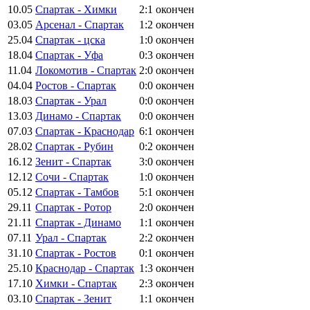
10.05
Спартак - Химки
2:1
окончен
03.05
Арсенал - Спартак
1:2
окончен
25.04
Спартак - цска
1:0
окончен
18.04
Спартак - Уфа
0:3
окончен
11.04
Локомотив - Спартак
2:0
окончен
04.04
Ростов - Спартак
0:0
окончен
18.03
Спартак - Урал
0:0
окончен
13.03
Динамо - Спартак
0:0
окончен
07.03
Спартак - Краснодар
6:1
окончен
28.02
Спартак - Рубин
0:2
окончен
16.12
Зенит - Спартак
3:0
окончен
12.12
Сочи - Спартак
1:0
окончен
05.12
Спартак - Тамбов
5:1
окончен
29.11
Спартак - Ротор
2:0
окончен
21.11
Спартак - Динамо
1:1
окончен
07.11
Урал - Спартак
2:2
окончен
31.10
Спартак - Ростов
0:1
окончен
25.10
Краснодар - Спартак
1:3
окончен
17.10
Химки - Спартак
2:3
окончен
03.10
Спартак - Зенит
1:1
окончен