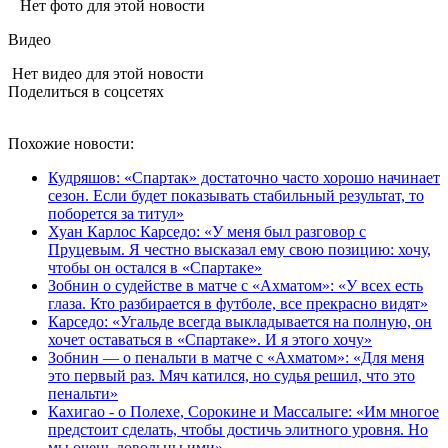
Нет фото для этой новости
Видео
Нет видео для этой новости
Поделиться в соцсетях
Похожие новости:
Кудряшов: «Спартак» достаточно часто хорошо начинает
сезон. Если будет показывать стабильный результат, то
поборется за титул»
Хуан Карлос Карседо: «У меня был разговор с
Пруцевым. Я честно высказал ему свою позицию: хочу,
чтобы он остался в «Спартаке»
Зобнин о судействе в матче с «Ахматом»: «У всех есть
глаза. Кто разбирается в футболе, все прекрасно видят»
Карседо: «Угальде всегда выкладывается на полную, он
хочет оставаться в «Спартаке». И я этого хочу»
Зобнин — о пенальти в матче с «Ахматом»: «Для меня
это первый раз. Мяч катился, но судья решил, что это
пенальти»
Кахигао - о Полехе, Сорокине и Массалыге: «Им многое
предстоит сделать, чтобы достичь элитного уровня. Но
мы очень довольны ими»