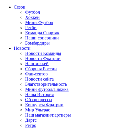
Сезон
Футбол
Хоккей
Мини-Футбол
Регби
Команда Спартак
Наши соперники
Бомбардиры
Новости
Новости Команды
Новости Фратрии
Наш хоккей
Сборная России
Фан-cектор
Новости сайта
Благотворительность
Мини-футбол/Пляжка
Наша История
Обзор прессы
Конкурсы Фратрии
Мир Ультрас
Наш магазин/партнеры
Дартс
Ретро