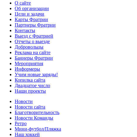
О сайте
Об организации
Цели и задачи
Карты Фратрии
Партнеры Фратрии
Контакты
Выезд с Фратрией
Отчеты о выезде
Добровольцы
Реклама на сайте
Баннеры Фратрии
Мероприятия
Информеры
Учим новые заряды!
Копилка сайта
Двадцатое число
Наши проекты
Новости
Новости сайта
Благотворительность
Новости Команды
Ретро
Мини-футбол/Пляжка
Наш хоккей