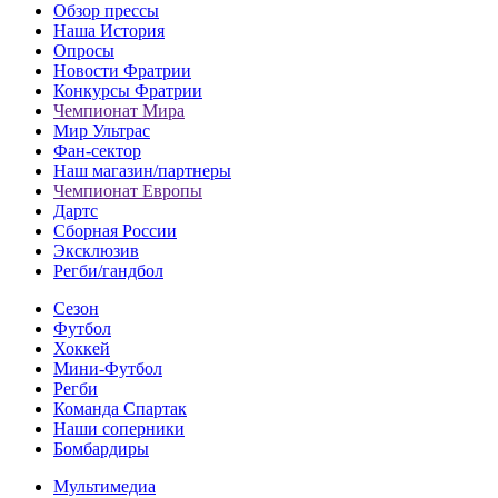
Обзор прессы
Наша История
Опросы
Новости Фратрии
Конкурсы Фратрии
Чемпионат Мира
Мир Ультрас
Фан-cектор
Наш магазин/партнеры
Чемпионат Европы
Дартс
Сборная России
Эксклюзив
Регби/гандбол
Сезон
Футбол
Хоккей
Мини-Футбол
Регби
Команда Спартак
Наши соперники
Бомбардиры
Мультимедиа