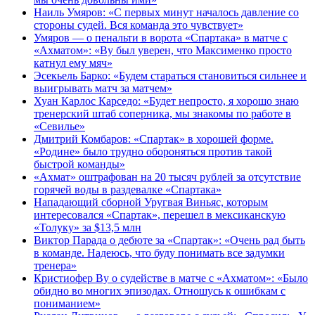
Наиль Умяров: «С первых минут началось давление со
стороны судей. Вся команда это чувствует»
Умяров — о пенальти в ворота «Спартака» в матче с
«Ахматом»: «Ву был уверен, что Максименко просто
катнул ему мяч»
Эсекьель Барко: «Будем стараться становиться сильнее и
выигрывать матч за матчем»
Хуан Карлос Карседо: «Будет непросто, я хорошо знаю
тренерский штаб соперника, мы знакомы по работе в
«Севилье»
Дмитрий Комбаров: «Спартак» в хорошей форме.
«Родине» было трудно обороняться против такой
быстрой команды»
«Ахмат» оштрафован на 20 тысяч рублей за отсутствие
горячей воды в раздевалке «Спартака»
Нападающий сборной Уругвая Виньяс, которым
интересовался «Спартак», перешел в мексиканскую
«Толуку» за $13,5 млн
Виктор Парада о дебюте за «Спартак»: «Очень рад быть
в команде. Надеюсь, что буду понимать все задумки
тренера»
Кристиофер Ву о судействе в матче с «Ахматом»: «Было
обидно во многих эпизодах. Отношусь к ошибкам с
пониманием»