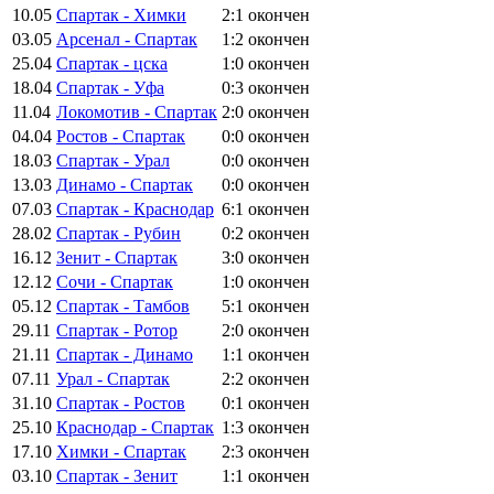
10.05
Спартак - Химки
2:1
окончен
03.05
Арсенал - Спартак
1:2
окончен
25.04
Спартак - цска
1:0
окончен
18.04
Спартак - Уфа
0:3
окончен
11.04
Локомотив - Спартак
2:0
окончен
04.04
Ростов - Спартак
0:0
окончен
18.03
Спартак - Урал
0:0
окончен
13.03
Динамо - Спартак
0:0
окончен
07.03
Спартак - Краснодар
6:1
окончен
28.02
Спартак - Рубин
0:2
окончен
16.12
Зенит - Спартак
3:0
окончен
12.12
Сочи - Спартак
1:0
окончен
05.12
Спартак - Тамбов
5:1
окончен
29.11
Спартак - Ротор
2:0
окончен
21.11
Спартак - Динамо
1:1
окончен
07.11
Урал - Спартак
2:2
окончен
31.10
Спартак - Ростов
0:1
окончен
25.10
Краснодар - Спартак
1:3
окончен
17.10
Химки - Спартак
2:3
окончен
03.10
Спартак - Зенит
1:1
окончен