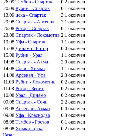
26.09
Тамбов - Спартак
0:2
окончен
20.09
Рубин - Спартак
0:1
окончен
13.09
цска - Спартак
3:1
окончен
29.08
Спартак - Арсенал
2:1
окончен
26.08
Ротор - Спартак
0:1
окончен
23.08
Спартак - Локомотив
2:1
окончен
19.08
Уфа - Спартак
1:1
окончен
15.08
Динамо - Ротор
0:0
окончен
15.08
Рубин - Урал
1:1
окончен
14.08
Спартак - Ахмат
2:0
окончен
14.08
Сочи - Химки
1:1
окончен
14.08
Арсенал - Уфа
2:3
окончен
11.08
Рубин - Локомотив
0:2
окончен
11.08
Ротор - Зенит
0:2
окончен
10.08
Урал - Динамо
0:2
окончен
09.08
Спартак - Сочи
2:2
окончен
09.08
Арсенал - Ахмат
0:0
окончен
09.08
Уфа - Краснодар
0:3
окончен
08.08
Тамбов - Ростов
0:1
окончен
08.08
Химки - цска
0:2
окончен
Назад