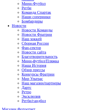
Мини-Футбол
Регби
Команда Спартак
Наши соперники
Бомбардиры
Новости
Новости Команды
Новости Фратрии
Наш хоккей
Сборная России
Фан-cектор
Новости сайта
Благотворительность
Мини-футбол/Пляжка
Наша История
Обзор прессы
Конкурсы Фратрии
Мир Ультрас
Наш магазин/партнеры
Дартс
Ретро
Эксклюзив
Регби/гандбол
Магазин
Фотоотчет