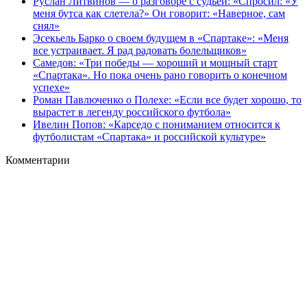
Руслан Литвинов — о разговоре с судьей: «Спросил: «У
меня бутса как слетела?» Он говорит: «Наверное, сам
снял»
Эсекьель Барко о своем будущем в «Спартаке»: «Меня
все устраивает. Я рад радовать болельщиков»
Самедов: «Три победы — хороший и мощный старт
«Спартака». Но пока очень рано говорить о конечном
успехе»
Роман Павлюченко о Полехе: «Если все будет хорошо, то
вырастет в легенду российского футбола»
Ивелин Попов: «Карседо с пониманием относится к
футболистам «Спартака» и российской культуре»
Комментарии