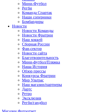
Мини-Футбол
Регби
Команда Спартак
Наши соперники
Бомбардиры
Новости
Новости Команды
Новости Фратрии
Наш хоккей
Сборная России
Фан-cектор
Новости сайта
Благотворительность
Мини-футбол/Пляжка
Наша История
Обзор прессы
Конкурсы Фратрии
Мир Ультрас
Наш магазин/партнеры
Дартс
Ретро
Эксклюзив
Регби/гандбол
Магазин
Фотоотчет