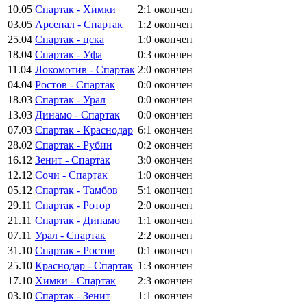
10.05
Спартак - Химки
2:1
окончен
03.05
Арсенал - Спартак
1:2
окончен
25.04
Спартак - цска
1:0
окончен
18.04
Спартак - Уфа
0:3
окончен
11.04
Локомотив - Спартак
2:0
окончен
04.04
Ростов - Спартак
0:0
окончен
18.03
Спартак - Урал
0:0
окончен
13.03
Динамо - Спартак
0:0
окончен
07.03
Спартак - Краснодар
6:1
окончен
28.02
Спартак - Рубин
0:2
окончен
16.12
Зенит - Спартак
3:0
окончен
12.12
Сочи - Спартак
1:0
окончен
05.12
Спартак - Тамбов
5:1
окончен
29.11
Спартак - Ротор
2:0
окончен
21.11
Спартак - Динамо
1:1
окончен
07.11
Урал - Спартак
2:2
окончен
31.10
Спартак - Ростов
0:1
окончен
25.10
Краснодар - Спартак
1:3
окончен
17.10
Химки - Спартак
2:3
окончен
03.10
Спартак - Зенит
1:1
окончен