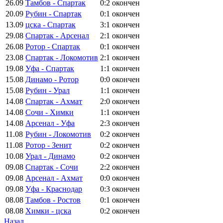
26.09
Тамбов - Спартак
0:2
окончен
20.09
Рубин - Спартак
0:1
окончен
13.09
цска - Спартак
3:1
окончен
29.08
Спартак - Арсенал
2:1
окончен
26.08
Ротор - Спартак
0:1
окончен
23.08
Спартак - Локомотив
2:1
окончен
19.08
Уфа - Спартак
1:1
окончен
15.08
Динамо - Ротор
0:0
окончен
15.08
Рубин - Урал
1:1
окончен
14.08
Спартак - Ахмат
2:0
окончен
14.08
Сочи - Химки
1:1
окончен
14.08
Арсенал - Уфа
2:3
окончен
11.08
Рубин - Локомотив
0:2
окончен
11.08
Ротор - Зенит
0:2
окончен
10.08
Урал - Динамо
0:2
окончен
09.08
Спартак - Сочи
2:2
окончен
09.08
Арсенал - Ахмат
0:0
окончен
09.08
Уфа - Краснодар
0:3
окончен
08.08
Тамбов - Ростов
0:1
окончен
08.08
Химки - цска
0:2
окончен
Назад