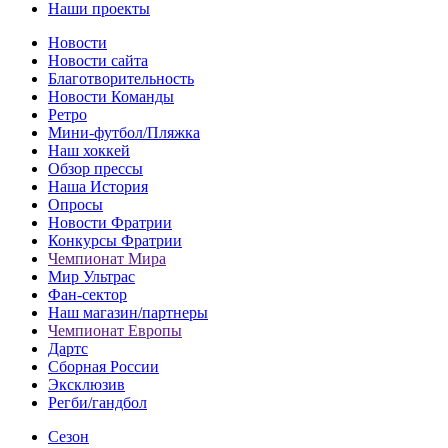
Наши проекты
Новости
Новости сайта
Благотворительность
Новости Команды
Ретро
Мини-футбол/Пляжка
Наш хоккей
Обзор прессы
Наша История
Опросы
Новости Фратрии
Конкурсы Фратрии
Чемпионат Мира
Мир Ультрас
Фан-cектор
Наш магазин/партнеры
Чемпионат Европы
Дартс
Сборная России
Эксклюзив
Регби/гандбол
Сезон