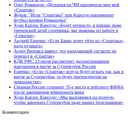
Олег Романцев: «Испания на ЧМ напомнила мне мой
«Спартак»
Жуков: "Игра "Спартака" при Карседо напоминает
футбол времен Романцева"
Хуан Карлос Карседо: «Будет непросто, я хорошо знаю
тренерский штаб соперника, мы знакомы по работе в
«Севилье»
Андрей Ещенко: «Если Барко хочет уйти из «Спартака»,
надо отдавать»
Агент Виньяса заявил, что нападающий согласен на
переход в «Спартак»
КДК РФС 23 июля рассмотрит дисциплинарные
нарушения в матче за Суперкубок России
Ещенко: «Если «Спартак» всегда будет играть так, как в
матче за Суперкубок, то будет претендентом на
чемпионство»
Сборная России сохранит 35-е место в рейтинге ФИФА
после завершения чемпионата мира
Хуан Карлос Карседо: «Мы выложимся на полную,
чтобы завоевать Суперкубок ради наших болельщиков»
Комментарии