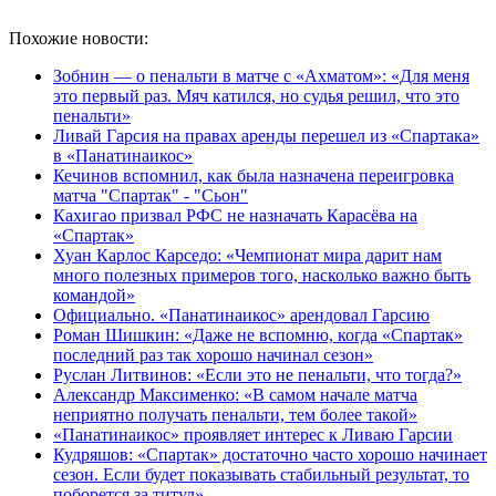
Похожие новости:
Зобнин — о пенальти в матче с «Ахматом»: «Для меня
это первый раз. Мяч катился, но судья решил, что это
пенальти»
Ливай Гарсия на правах аренды перешел из «Спартака»
в «Панатинаикос»
Кечинов вспомнил, как была назначена переигровка
матча "Спартак" - "Сьон"
Кахигао призвал РФС не назначать Карасёва на
«Спартак»
Хуан Карлос Карседо: «Чемпионат мира дарит нам
много полезных примеров того, насколько важно быть
командой»
Официально. «Панатинаикос» арендовал Гарсию
Роман Шишкин: «Даже не вспомню, когда «Спартак»
последний раз так хорошо начинал сезон»
Руслан Литвинов: «Если это не пенальти, что тогда?»
Александр Максименко: «В самом начале матча
неприятно получать пенальти, тем более такой»
«Панатинаикос» проявляет интерес к Ливаю Гарсии
Кудряшов: «Спартак» достаточно часто хорошо начинает
сезон. Если будет показывать стабильный результат, то
поборется за титул»