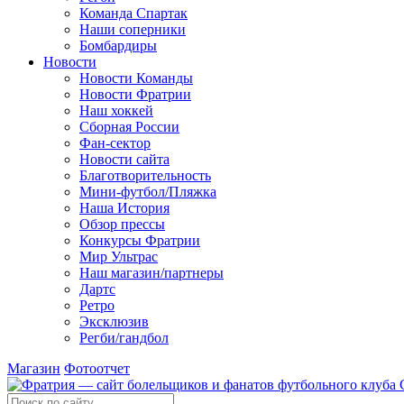
Команда Спартак
Наши соперники
Бомбардиры
Новости
Новости Команды
Новости Фратрии
Наш хоккей
Сборная России
Фан-cектор
Новости сайта
Благотворительность
Мини-футбол/Пляжка
Наша История
Обзор прессы
Конкурсы Фратрии
Мир Ультрас
Наш магазин/партнеры
Дартс
Ретро
Эксклюзив
Регби/гандбол
Магазин
Фотоотчет