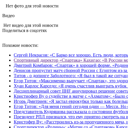
Нет фото для этой новости
Видео
Нет видео для этой новости
Поделиться в соцсетях
Похожие новости:
Сергей Некрасов: «С Барко все хорошо. Есть люди, кото
Спортивный директор «Спартака» Кахигао: «В России мож
Дмитрий Комбаров: «Спартак» в хорошей форме. «Родине
Денисов пропустит матч сборной России с Египтом из‑за
Титов - о допинге Заболотного: «Я был в такой же ситуа
Егор Титов: «Максименко выручает «Спартак», это здоров
Хуан Карлос Карседо: «Я очень счастлив выиграть кубок в
Дисциплинарный совет IIHF аннулировал решение совета
Кристиофер Ву о судействе в матче с «Ахматом»: «Было
Игорь Дмитриев: «Я застал еврокубки только как болельщ
Егор Титов: «Для меня гений сегодня один — Месси. Но 
Представитель Кудряшова рассказала о состоянии футбо
Президент РПЛ признался, что ему приятно смотреть на 
Кристофер Ву: «Расстроились из‑за пропущенного мяча, 
Спортдиректор «Родины»: «Матчи со «Спартаком» Карсе