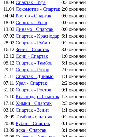
18.04
Спартак - Уфа
0:3
окончен
11.04
Локомотив - Спартак
2:0
окончен
04.04
Ростов - Спартак
0:0
окончен
18.03
Спартак - Урал
0:0
окончен
13.03
Динамо - Спартак
0:0
окончен
07.03
Спартак - Краснодар
6:1
окончен
28.02
Спартак - Рубин
0:2
окончен
16.12
Зенит - Спартак
3:0
окончен
12.12
Сочи - Спартак
1:0
окончен
05.12
Спартак - Тамбов
5:1
окончен
29.11
Спартак - Ротор
2:0
окончен
21.11
Спартак - Динамо
1:1
окончен
07.11
Урал - Спартак
2:2
окончен
31.10
Спартак - Ростов
0:1
окончен
25.10
Краснодар - Спартак
1:3
окончен
17.10
Химки - Спартак
2:3
окончен
03.10
Спартак - Зенит
1:1
окончен
26.09
Тамбов - Спартак
0:2
окончен
20.09
Рубин - Спартак
0:1
окончен
13.09
цска - Спартак
3:1
окончен
29.08
Спартак - Арсенал
2:1
окончен