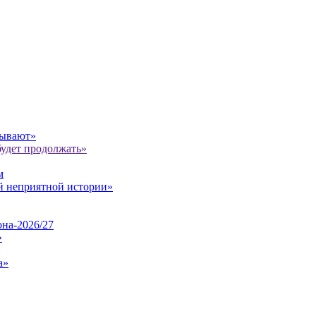
мывают»
будет продолжать»
м
ой неприятной истории»
она‑2026/27
»
а»