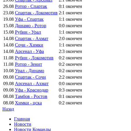
26.08
Ротор - Спартак
0:1
окончен
23.08
Спартак - Локомотив
2:1
окончен
19.08
Уфа - Спартак
1:1
окончен
15.08
Динамо - Ротор
0:0
окончен
15.08
Рубин - Урал
1:1
окончен
14.08
Спартак - Ахмат
2:0
окончен
14.08
Сочи - Химки
1:1
окончен
14.08
Арсенал - Уфа
2:3
окончен
11.08
Рубин - Локомотив
0:2
окончен
11.08
Ротор - Зенит
0:2
окончен
10.08
Урал - Динамо
0:2
окончен
09.08
Спартак - Сочи
2:2
окончен
09.08
Арсенал - Ахмат
0:0
окончен
09.08
Уфа - Краснодар
0:3
окончен
08.08
Тамбов - Ростов
0:1
окончен
08.08
Химки - цска
0:2
окончен
Назад
Главная
Новости
Новости Команды