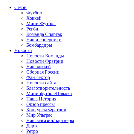
Сезон
Футбол
Хоккей
Мини-Футбол
Регби
Команда Спартак
Наши соперники
Бомбардиры
Новости
Новости Команды
Новости Фратрии
Наш хоккей
Сборная России
Фан-cектор
Новости сайта
Благотворительность
Мини-футбол/Пляжка
Наша История
Обзор прессы
Конкурсы Фратрии
Мир Ультрас
Наш магазин/партнеры
Дартс
Ретро