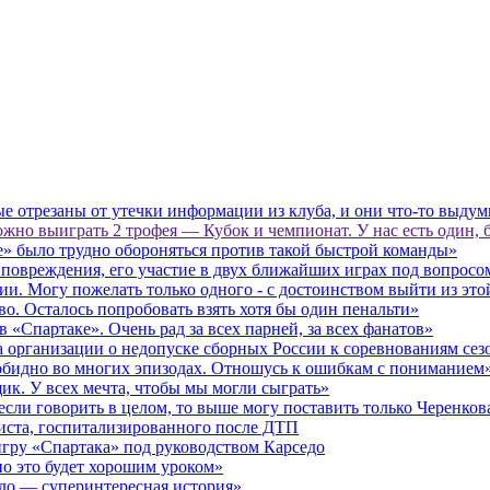
рые отрезаны от утечки информации из клуба, и они что‑то выду
но выиграть 2 трофея — Кубок и чемпионат. У нас есть один, 
» было трудно обороняться против такой быстрой команды»
 повреждения, его участие в двух ближайших играх под вопросо
ции. Могу пожелать только одного - с достоинством выйти из эт
о. Осталось попробовать взять хотя бы один пенальти»
 «Спартаке». Очень рад за всех парней, за всех фанатов»
 организации о недопуске сборных России к соревнованиям сез
 обидно во многих эпизодах. Отношусь к ошибкам с пониманием
ик. У всех мечта, чтобы мы могли сыграть»
если говорить в целом, то выше могу поставить только Черенков
листа, госпитализированного после ДТП
игру «Спартака» под руководством Карседо
но это будет хорошим уроком»
до — суперинтересная история»