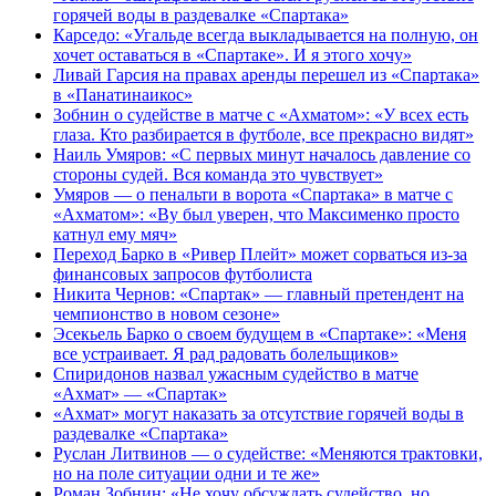
горячей воды в раздевалке «Спартака»
Карседо: «Угальде всегда выкладывается на полную, он
хочет оставаться в «Спартаке». И я этого хочу»
Ливай Гарсия на правах аренды перешел из «Спартака»
в «Панатинаикос»
Зобнин о судействе в матче с «Ахматом»: «У всех есть
глаза. Кто разбирается в футболе, все прекрасно видят»
Наиль Умяров: «С первых минут началось давление со
стороны судей. Вся команда это чувствует»
Умяров — о пенальти в ворота «Спартака» в матче с
«Ахматом»: «Ву был уверен, что Максименко просто
катнул ему мяч»
Переход Барко в «Ривер Плейт» может сорваться из‑за
финансовых запросов футболиста
Никита Чернов: «Спартак» — главный претендент на
чемпионство в новом сезоне»
Эсекьель Барко о своем будущем в «Спартаке»: «Меня
все устраивает. Я рад радовать болельщиков»
Спиридонов назвал ужасным судейство в матче
«Ахмат» — «Спартак»
«Ахмат» могут наказать за отсутствие горячей воды в
раздевалке «Спартака»
Руслан Литвинов — о судействе: «Меняются трактовки,
но на поле ситуации одни и те же»
Роман Зобнин: «Не хочу обсуждать судейство, но