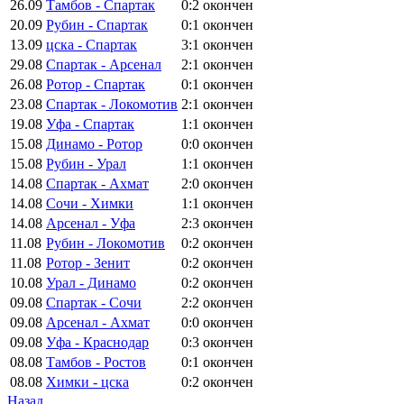
26.09
Тамбов - Спартак
0:2
окончен
20.09
Рубин - Спартак
0:1
окончен
13.09
цска - Спартак
3:1
окончен
29.08
Спартак - Арсенал
2:1
окончен
26.08
Ротор - Спартак
0:1
окончен
23.08
Спартак - Локомотив
2:1
окончен
19.08
Уфа - Спартак
1:1
окончен
15.08
Динамо - Ротор
0:0
окончен
15.08
Рубин - Урал
1:1
окончен
14.08
Спартак - Ахмат
2:0
окончен
14.08
Сочи - Химки
1:1
окончен
14.08
Арсенал - Уфа
2:3
окончен
11.08
Рубин - Локомотив
0:2
окончен
11.08
Ротор - Зенит
0:2
окончен
10.08
Урал - Динамо
0:2
окончен
09.08
Спартак - Сочи
2:2
окончен
09.08
Арсенал - Ахмат
0:0
окончен
09.08
Уфа - Краснодар
0:3
окончен
08.08
Тамбов - Ростов
0:1
окончен
08.08
Химки - цска
0:2
окончен
Назад