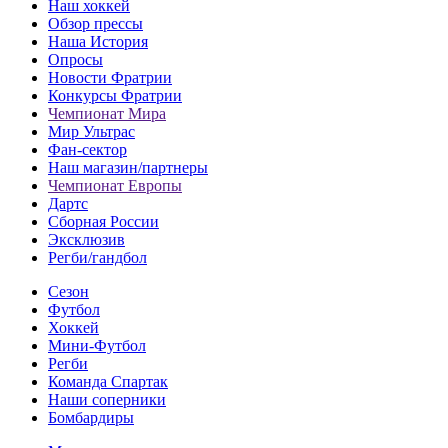
Наш хоккей
Обзор прессы
Наша История
Опросы
Новости Фратрии
Конкурсы Фратрии
Чемпионат Мира
Мир Ультрас
Фан-cектор
Наш магазин/партнеры
Чемпионат Европы
Дартс
Сборная России
Эксклюзив
Регби/гандбол
Сезон
Футбол
Хоккей
Мини-Футбол
Регби
Команда Спартак
Наши соперники
Бомбардиры