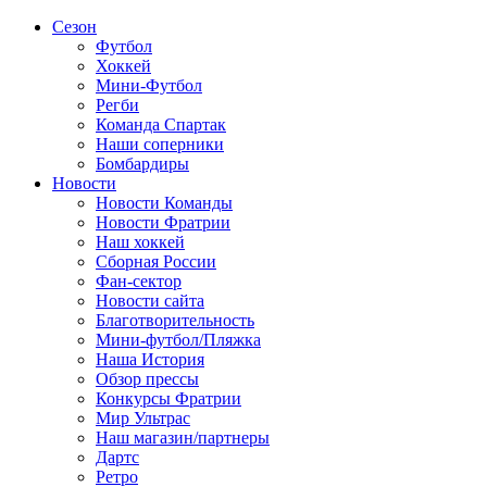
Сезон
Футбол
Хоккей
Мини-Футбол
Регби
Команда Спартак
Наши соперники
Бомбардиры
Новости
Новости Команды
Новости Фратрии
Наш хоккей
Сборная России
Фан-cектор
Новости сайта
Благотворительность
Мини-футбол/Пляжка
Наша История
Обзор прессы
Конкурсы Фратрии
Мир Ультрас
Наш магазин/партнеры
Дартс
Ретро