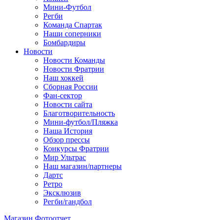
Мини-Футбол
Регби
Команда Спартак
Наши соперники
Бомбардиры
Новости
Новости Команды
Новости Фратрии
Наш хоккей
Сборная России
Фан-cектор
Новости сайта
Благотворительность
Мини-футбол/Пляжка
Наша История
Обзор прессы
Конкурсы Фратрии
Мир Ультрас
Наш магазин/партнеры
Дартс
Ретро
Эксклюзив
Регби/гандбол
Магазин
Фотоотчет