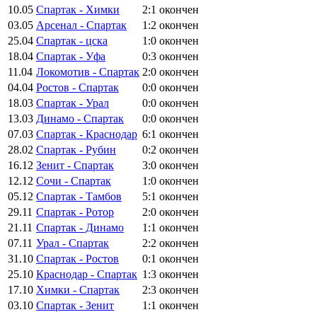
10.05
Спартак - Химки
2:1
окончен
03.05
Арсенал - Спартак
1:2
окончен
25.04
Спартак - цска
1:0
окончен
18.04
Спартак - Уфа
0:3
окончен
11.04
Локомотив - Спартак
2:0
окончен
04.04
Ростов - Спартак
0:0
окончен
18.03
Спартак - Урал
0:0
окончен
13.03
Динамо - Спартак
0:0
окончен
07.03
Спартак - Краснодар
6:1
окончен
28.02
Спартак - Рубин
0:2
окончен
16.12
Зенит - Спартак
3:0
окончен
12.12
Сочи - Спартак
1:0
окончен
05.12
Спартак - Тамбов
5:1
окончен
29.11
Спартак - Ротор
2:0
окончен
21.11
Спартак - Динамо
1:1
окончен
07.11
Урал - Спартак
2:2
окончен
31.10
Спартак - Ростов
0:1
окончен
25.10
Краснодар - Спартак
1:3
окончен
17.10
Химки - Спартак
2:3
окончен
03.10
Спартак - Зенит
1:1
окончен