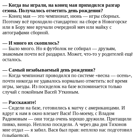
— Когда вы играли, на конец мая приходился разгар
сезона. Получалось отметить день рождения?
— Конец мая — это чемпионат, июнь — игры сборных.
Поэтому всё проходило стандартно: на сборе в Новогорске
или в Бору мне вручали очередной мяч или майку с
автографами сборной.
— И много их скопилось?
— Было много. Но я футболок не собирал — друзьям,
знакомым почти всё раздарил. Может, что-то у родителей ещё
осталось.
— Самый незабываемый день рождения?
— Когда чемпионат проводился по системе «весна — осень»,
почти никогда не удавалось нормально отметить: всё время
игры, заезды. Из посиделок на базе вспоминается только
случай с покойным Васей Уткиным.
— Расскажите!
— Сидели на базе, готовились к матчу с американцами. И
вдруг к нам в окно влезает Вася! По-моему, с Владом
Радимовым — они тогда очень хорошо дружили. Притащили
пивко, винцо. Неплохо посидели. А через два дня Тихонов
мне отдал — я забил. Вася был прав: неплохо нас подготовил
(
улыбается
).