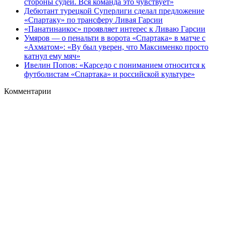
стороны судей. Вся команда это чувствует»
Дебютант турецкой Суперлиги сделал предложение
«Спартаку» по трансферу Ливая Гарсии
«Панатинаикос» проявляет интерес к Ливаю Гарсии
Умяров — о пенальти в ворота «Спартака» в матче с
«Ахматом»: «Ву был уверен, что Максименко просто
катнул ему мяч»
Ивелин Попов: «Карседо с пониманием относится к
футболистам «Спартака» и российской культуре»
Комментарии