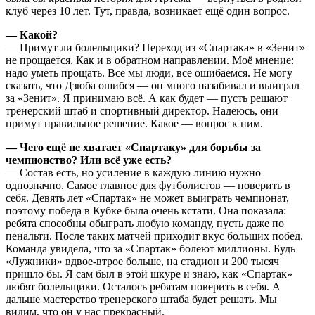
клуб через 10 лет. Тут, правда, возникает ещё один вопрос.
— Какой?
— Примут ли болельщики? Переход из «Спартака» в «Зенит»
не прощается. Как и в обратном направлении. Моё мнение:
надо уметь прощать. Все мы люди, все ошибаемся. Не могу
сказать, что Дзюба ошибся — он много назабивал и выиграл
за «Зенит». Я принимаю всё. А как будет — пусть решают
тренерский штаб и спортивный директор. Надеюсь, они
примут правильное решение. Какое — вопрос к ним.
— Чего ещё не хватает «Спартаку» для борьбы за
чемпионство? Или всё уже есть?
— Состав есть, но усиление в каждую линию нужно
однозначно. Самое главное для футболистов — поверить в
себя. Девять лет «Спартак» не может выиграть чемпионат,
поэтому победа в Кубке была очень кстати. Она показала:
ребята способны обыграть любую команду, пусть даже по
пенальти. После таких матчей приходит вкус больших побед.
Команда увидела, что за «Спартак» болеют миллионы. Будь
«Лужники» вдвое-втрое больше, на стадион и 200 тысяч
пришло бы. Я сам был в этой шкуре и знаю, как «Спартак»
любят болельщики. Осталось ребятам поверить в себя. А
дальше мастерство тренерского штаба будет решать. Мы
видим, что он у нас прекрасный.