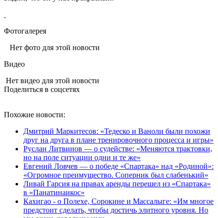
Фотогалерея
Нет фото для этой новости
Видео
Нет видео для этой новости
Поделиться в соцсетях
Похожие новости:
Дмитрий Маркитесов: «Тедеско и Ваноли были похожи
друг на друга в плане тренировочного процесса и игры»
Руслан Литвинов — о судействе: «Меняются трактовки,
но на поле ситуации одни и те же»
Евгений Ловчев — о победе «Спартака» над «Родиной»:
«Огромное преимущество. Соперник был слабенький»
Ливай Гарсия на правах аренды перешел из «Спартака»
в «Панатинаикос»
Кахигао - о Полехе, Сорокине и Массалыге: «Им многое
предстоит сделать, чтобы достичь элитного уровня. Но