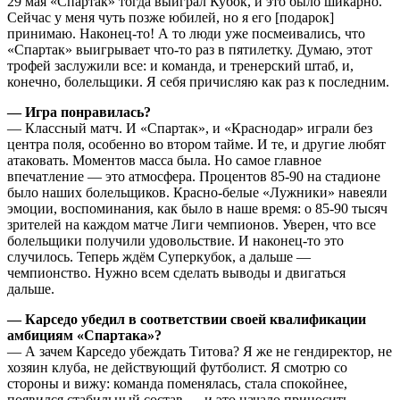
29 мая «Спартак» тогда выиграл Кубок, и это было шикарно.
Сейчас у меня чуть позже юбилей, но я его [подарок]
принимаю. Наконец-то! А то люди уже посмеивались, что
«Спартак» выигрывает что-то раз в пятилетку. Думаю, этот
трофей заслужили все: и команда, и тренерский штаб, и,
конечно, болельщики. Я себя причисляю как раз к последним.
— Игра понравилась?
— Классный матч. И «Спартак», и «Краснодар» играли без
центра поля, особенно во втором тайме. И те, и другие любят
атаковать. Моментов масса была. Но самое главное
впечатление — это атмосфера. Процентов 85‑90 на стадионе
было наших болельщиков. Красно-белые «Лужники» навеяли
эмоции, воспоминания, как было в наше время: о 85-90 тысяч
зрителей на каждом матче Лиги чемпионов. Уверен, что все
болельщики получили удовольствие. И наконец-то это
случилось. Теперь ждём Суперкубок, а дальше —
чемпионство. Нужно всем сделать выводы и двигаться
дальше.
— Карседо убедил в соответствии своей квалификации
амбициям «Спартака»?
— А зачем Карседо убеждать Титова? Я же не гендиректор, не
хозяин клуба, не действующий футболист. Я смотрю со
стороны и вижу: команда поменялась, стала спокойнее,
появился стабильный состав — и это начало приносить