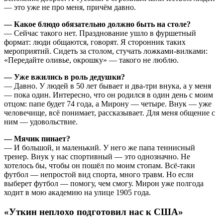
— это уже не про меня, причём давно.
— Какое блюдо обязательно должно быть на столе?
— Сейчас такого нет. Празднование ушло в фуршетный
формат: люди общаются, говорят. Я сторонник таких
мероприятий. Сидеть за столом, стучать ложками-вилками:
«Передайте оливье, окрошку» — такого не люблю.
— Уже вжились в роль дедушки?
— Давно. У людей в 50 лет бывает и два-три внука, а у меня
— пока один. Интересно, что он родился в один день с моим
отцом: папе будет 74 года, а Мирону — четыре. Внук — уже
человечище, всё понимает, рассказывает. Для меня общение с
ним — удовольствие.
— Мячик пинает?
— И большой, и маленький. У него же папа теннисный
тренер. Внук у нас спортивный — это однозначно. Не
хотелось бы, чтобы он пошёл по моим стопам. Всё-таки
футбол — непростой вид спорта, много травм. Но если
выберет футбол — помогу, чем смогу. Мирон уже полгода
ходит в мою академию на улице 1905 года.
«Уткин неплохо подготовил нас к США»