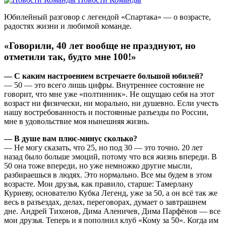
Юбилейный разговор с легендой «Спартака» — о возрасте,
радостях жизни и любимой команде.
«Говорили, 40 лет вообще не празднуют, но
отметили так, будто мне 100!»
— С каким настроением встречаете большой юбилей?
— 50 — это всего лишь цифры. Внутреннее состояние не
говорит, что мне уже «полтинник». Не ощущаю себя на этот
возраст ни физически, ни морально, ни душевно. Если учесть
нашу востребованность и постоянные разъезды по России,
мне в удовольствие моя нынешняя жизнь.
— В душе вам плюс-минус сколько?
— Не могу сказать, что 25, но под 30 — это точно. 20 лет
назад было больше эмоций, потому что вся жизнь впереди. В
50 она тоже впереди, но уже немножко другие мысли,
разбираешься в людях. Это нормально. Все мы будем в этом
возрасте. Мои друзья, как правило, старше: Тамерлану
Куриеву, основателю Кубка Легенд, уже за 50, а он всё так же
весь в разъездах, делах, переговорах, думает о завтрашнем
дне. Андрей Тихонов, Дима Аленичев, Дима Парфёнов — все
мои друзья. Теперь и я пополнил клуб «Кому за 50». Когда им