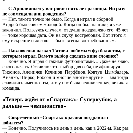
— С Аршавиным у вас ровно пять лет разницы. Ни разу
не совмещали дни рождения?
— Нет, такого точно не было. Когда я играл в сборной,
Андрей был совсем молодой. Когда он был на пике, я уже
закончил. Пользуясь случаем, от души поздравляю его. 45 лет
— тоже хорошая дата. Он на слуху, востребован. Вот этого я
ему искренне и желаю — быть всегда востребованным.
— Павлюченко назвал Титова любимым футболистом, с
которым играл. Вам-то выбор сделать явно сложнее?
— Конечно. Я играл с такими футболистами… Даже не знаю,
с кого начать. Оставлю этот выбор для себя, не афишируя.
Тихонов, Аленичев, Кечинов, Парфёнов, Ковтун, Цымбаларь,
Ананко, Ширко, Робсон и многие-многие другие — мы тогда
славились именно тем, что у нас была великолепная, великая
команда.
«Теперь ждём от «Спартака» Суперкубок, а
дальше — чемпионство»
— Современный «Спартак» красиво поздравил с
юбилеем?
— Конечно. Получилось не день в день, как в 2022‑м. Как раз