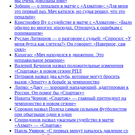
мы очень довольны ими»
Зобнин — о пенальти в матче с «Ахматом»: «Для меня
это первый раз. Мяч катился, но судья решил, что это
пенальти»
Кристиофер Ву о судействе в матче с «Ахматом»: «Было
обидно во многих эпизодах. Отношусь к ошибкам с
пониманием»
Руслан Литвинов — о разговоре с судьей: «Спросил: «У
меня бутса как слетела?» Он говорит: «Наверное, сам
снял»
Кахигао: «Мяч находился в движении. Это
неправильное решение»
Валерий Кечинов назвал положительные изменения
«Спартака» в новом сезоне РПЛ
Петраков назвал два клуба, которые могут бросить
вызов «Зениту» в борьбе за чемпионство
Липко: «Даку — хороший нападающий, адаптирован к
России. Он помог бы «Спартаку»
Никита Чернов: «Спартак» — главный претендент на
чемпионство в новом сезоне»
Сорокин назвал Полеха самым сильным футболистом
при обыгрыше один в один
Спиридонов назвал ужасным судейство в матче
«Ахмат» — «Спартак»
Наиль Умяров: «С первых минут началось давление со