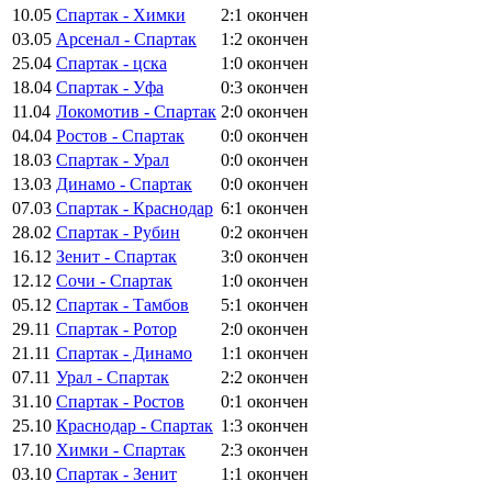
10.05
Спартак - Химки
2:1
окончен
03.05
Арсенал - Спартак
1:2
окончен
25.04
Спартак - цска
1:0
окончен
18.04
Спартак - Уфа
0:3
окончен
11.04
Локомотив - Спартак
2:0
окончен
04.04
Ростов - Спартак
0:0
окончен
18.03
Спартак - Урал
0:0
окончен
13.03
Динамо - Спартак
0:0
окончен
07.03
Спартак - Краснодар
6:1
окончен
28.02
Спартак - Рубин
0:2
окончен
16.12
Зенит - Спартак
3:0
окончен
12.12
Сочи - Спартак
1:0
окончен
05.12
Спартак - Тамбов
5:1
окончен
29.11
Спартак - Ротор
2:0
окончен
21.11
Спартак - Динамо
1:1
окончен
07.11
Урал - Спартак
2:2
окончен
31.10
Спартак - Ростов
0:1
окончен
25.10
Краснодар - Спартак
1:3
окончен
17.10
Химки - Спартак
2:3
окончен
03.10
Спартак - Зенит
1:1
окончен