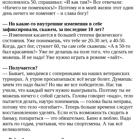
исполнялось 50, спрашивал: «И как там?» Все отвечали:
«Ничего не поменялось!» Поэтому и в моей жизни этот один
день ничего не поменяет – и слава богу!
— Но какие-то внутренние изменения в себе
зафиксировали, скажем, за последние 10 лет?
— Изменения касаются в большей степени физического
состояния. Уже понимаешь, что тебе не 20-30 лет, а 40-50.
Когда, даст бог, стукнет 60, ты сам себе скажешь: «А в 50-то
был красавчик!» Уже не делаешь на поле того, что сделать не
можешь. И не надо! Уже нужно играть в режиме «лайт».
— Получается?
— Бывает, заводимся с соперниками на наших ветеранских
турнирах. А утром просыпаешься: всё везде болит. Думаешь:
зачем это надо было? Но мы же все победители. Нас так
учили, что каждый матч нужно выигрывать. Поэтому ты не
можешь ничего с собой сделать. Голова говорит «надо», тело
пытается делать, наутро понимаешь — голова была неправа,
потому что тело «погибает». Теперь больше времени следует
восстановлению уделять. Если есть возможность сходить в
баньку, попариться — это обязательно. Баню я люблю. Надо
жить по годам, учитывая, что мы спортсмены. А так всё
великолепно.