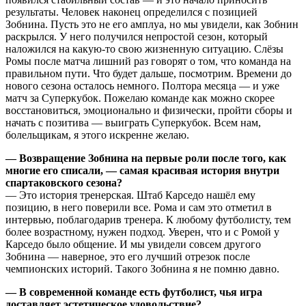
результаты. Человек наконец определился с позицией
Зобнина. Пусть это не его амплуа, но мы увидели, как Зобнин
раскрылся. У него получился непростой сезон, который
наложился на какую-то свою жизненную ситуацию. Слёзы
Ромы после матча лишний раз говорят о том, что команда на
правильном пути. Что будет дальше, посмотрим. Времени до
нового сезона осталось немного. Полтора месяца — и уже
матч за Суперкубок. Пожелаю команде как можно скорее
восстановиться, эмоционально и физически, пройти сборы и
начать с позитива — выиграть Суперкубок. Всем нам,
болельщикам, я этого искренне желаю.
— Возвращение Зобнина на первые роли после того, как
многие его списали, — самая красивая история внутри
спартаковского сезона?
— Это история тренерская. Штаб Карседо нашёл ему
позицию, в него поверили все. Рома и сам это отметил в
интервью, поблагодарив тренера. К любому футболисту, тем
более возрастному, нужен подход. Уверен, что и с Ромой у
Карседо было общение. И мы увидели совсем другого
Зобнина — наверное, это его лучший отрезок после
чемпионских историй. Такого Зобнина я не помню давно.
— В современной команде есть футболист, чья игра
доставляет эстетическое удовольствие?