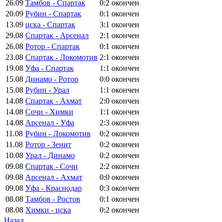
26.09
Тамбов - Спартак
0:2
окончен
20.09
Рубин - Спартак
0:1
окончен
13.09
цска - Спартак
3:1
окончен
29.08
Спартак - Арсенал
2:1
окончен
26.08
Ротор - Спартак
0:1
окончен
23.08
Спартак - Локомотив
2:1
окончен
19.08
Уфа - Спартак
1:1
окончен
15.08
Динамо - Ротор
0:0
окончен
15.08
Рубин - Урал
1:1
окончен
14.08
Спартак - Ахмат
2:0
окончен
14.08
Сочи - Химки
1:1
окончен
14.08
Арсенал - Уфа
2:3
окончен
11.08
Рубин - Локомотив
0:2
окончен
11.08
Ротор - Зенит
0:2
окончен
10.08
Урал - Динамо
0:2
окончен
09.08
Спартак - Сочи
2:2
окончен
09.08
Арсенал - Ахмат
0:0
окончен
09.08
Уфа - Краснодар
0:3
окончен
08.08
Тамбов - Ростов
0:1
окончен
08.08
Химки - цска
0:2
окончен
Назад