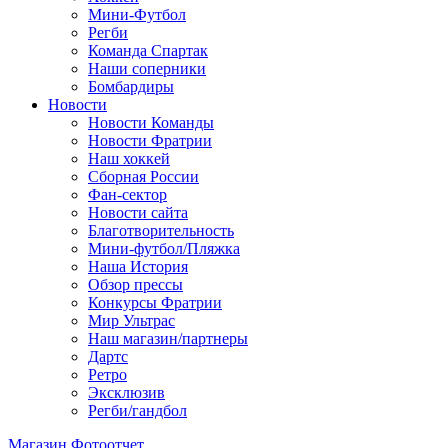
Мини-Футбол
Регби
Команда Спартак
Наши соперники
Бомбардиры
Новости
Новости Команды
Новости Фратрии
Наш хоккей
Сборная России
Фан-cектор
Новости сайта
Благотворительность
Мини-футбол/Пляжка
Наша История
Обзор прессы
Конкурсы Фратрии
Мир Ультрас
Наш магазин/партнеры
Дартс
Ретро
Эксклюзив
Регби/гандбол
Магазин
Фотоотчет