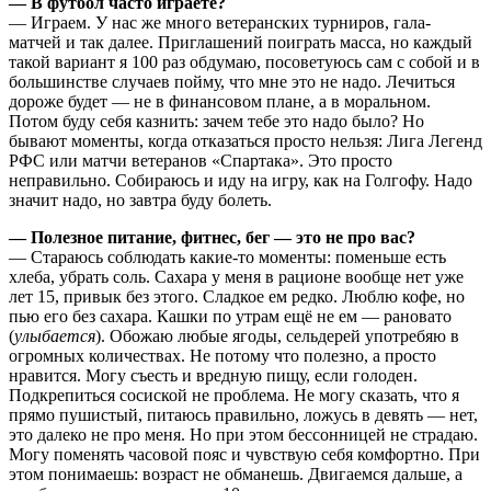
— В футбол часто играете?
— Играем. У нас же много ветеранских турниров, гала-
матчей и так далее. Приглашений поиграть масса, но каждый
такой вариант я 100 раз обдумаю, посоветуюсь сам с собой и в
большинстве случаев пойму, что мне это не надо. Лечиться
дороже будет — не в финансовом плане, а в моральном.
Потом буду себя казнить: зачем тебе это надо было? Но
бывают моменты, когда отказаться просто нельзя: Лига Легенд
РФС или матчи ветеранов «Спартака». Это просто
неправильно. Собираюсь и иду на игру, как на Голгофу. Надо
значит надо, но завтра буду болеть.
— Полезное питание, фитнес, бег — это не про вас?
— Стараюсь соблюдать какие-то моменты: поменьше есть
хлеба, убрать соль. Сахара у меня в рационе вообще нет уже
лет 15, привык без этого. Сладкое ем редко. Люблю кофе, но
пью его без сахара. Кашки по утрам ещё не ем — рановато
(
улыбается
). Обожаю любые ягоды, сельдерей употребяю в
огромных количествах. Не потому что полезно, а просто
нравится. Могу съесть и вредную пищу, если голоден.
Подкрепиться сосиской не проблема. Не могу сказать, что я
прямо пушистый, питаюсь правильно, ложусь в девять — нет,
это далеко не про меня. Но при этом бессонницей не страдаю.
Могу поменять часовой пояс и чувствую себя комфортно. При
этом понимаешь: возраст не обманешь. Двигаемся дальше, а