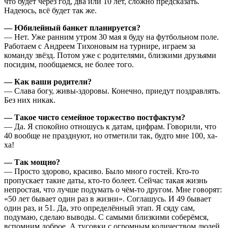
что будет через год, два или 10 лет, сложно предсказать.
Надеюсь, всё будет так же.
— Юбилейный банкет планируется?
— Нет. Уже ранним утром 30 мая я буду на футбольном поле.
Работаем с Андреем Тихоновым на турнире, играем за
команду звёзд. Потом уже с родителями, близкими друзьями
посидим, пообщаемся, не более того.
— Как ваши родители?
— Слава богу, живы-здоровы. Конечно, приедут поздравлять.
Без них никак.
— Такое чисто семейное торжество постфактум?
— Да. Я спокойно отношусь к датам, цифрам. Говорили, что
40 вообще не празднуют, но отметили так, будто мне 100, ха-
ха!
— Так мощно?
— Просто здорово, красиво. Было много гостей. Кто-то
пропускает такие даты, кто-то болеет. Сейчас такая жизнь
непростая, что лучше подумать о чём-то другом. Мне говорят:
«50 лет бывает один раз в жизни». Соглашусь. И 49 бывает
один раз, и 51. Да, это определённый этап. Я сяду сам,
подумаю, сделаю выводы. С самыми близкими соберёмся,
вспомним доброе. А тусовки с огромным количеством людей