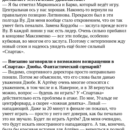
— Я бы отметил Маркиньоса и Барко, который ведёт игру.
Центральная ось у нас хорошая. Наконец-то вернули на
правильную позицию Литвинова. Прекрасен был в эти
полгода Ву. Для меня вообще стало откровением, что он так
умеет бить пенальти. Замена Кордобы — заслуга прежде всего
Ву. В каждой линии у нас есть лидер. Очень сильно прибавил
в концовке Максименко — все эти победы, особенно
кубковая, во многом его заслуга. Поэтому с нетерпением жду
новый сезон и надеюсь увидеть ещё более сильный
«Спартак».
— Внезапно заговорили о возможном возвращении в
«Спартак» Дзюбы. Фантастический сценарий?
— Видимо, спортивного директора просто неправильно
поняли. Потом же объяснили, что его слова были данью
уважения Дзюбе. К Артёму очень многие относятся с
уважением, в том числе и я. Наверное, и в 38 вернуться
можно, вопрос — будешь ли играть? У «Спартака»
действительно есть проблемы в атаке. По мне, Угальде не
центрфорвард, а скорее «ложная девятка». Ливай —
нападающий. Даже за 20 минут в финале он показал, что
умеет играть — просто у него нет доверия, как бы печально
это ни звучало. Будет ли играть Артём? Для меня очевидно,
что будут искать иностранного нападающего. А так, конечно,
была бы красивая история для Артёма — вернуться в родной