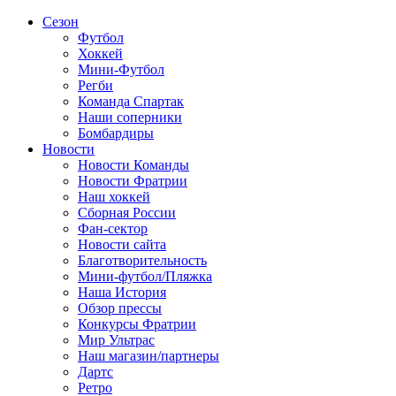
Сезон
Футбол
Хоккей
Мини-Футбол
Регби
Команда Спартак
Наши соперники
Бомбардиры
Новости
Новости Команды
Новости Фратрии
Наш хоккей
Сборная России
Фан-cектор
Новости сайта
Благотворительность
Мини-футбол/Пляжка
Наша История
Обзор прессы
Конкурсы Фратрии
Мир Ультрас
Наш магазин/партнеры
Дартс
Ретро