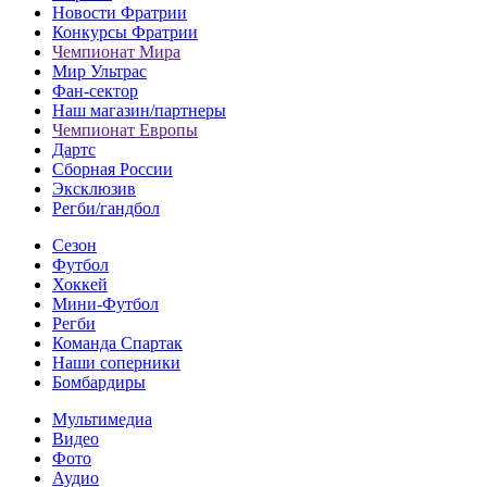
Новости Фратрии
Конкурсы Фратрии
Чемпионат Мира
Мир Ультрас
Фан-cектор
Наш магазин/партнеры
Чемпионат Европы
Дартс
Сборная России
Эксклюзив
Регби/гандбол
Сезон
Футбол
Хоккей
Мини-Футбол
Регби
Команда Спартак
Наши соперники
Бомбардиры
Мультимедиа
Видео
Фото
Аудио