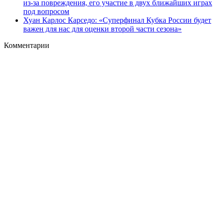
из‑за повреждения, его участие в двух ближайших играх
под вопросом
Хуан Карлос Карседо: «Суперфинал Кубка России будет
важен для нас для оценки второй части сезона»
Комментарии