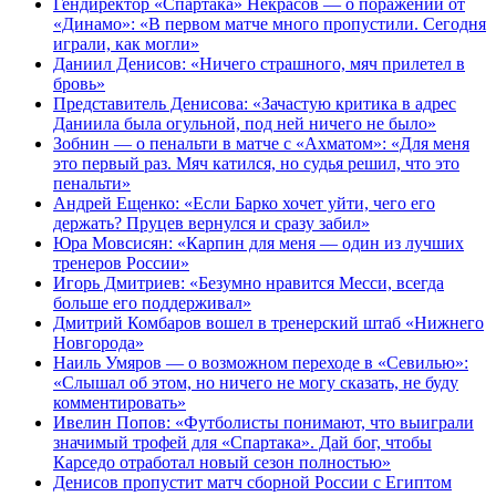
Гендиректор «Спартака» Некрасов — о поражении от
«Динамо»: «В первом матче много пропустили. Сегодня
играли, как могли»
Даниил Денисов: «Ничего страшного, мяч прилетел в
бровь»
Представитель Денисова: «Зачастую критика в адрес
Даниила была огульной, под ней ничего не было»
Зобнин — о пенальти в матче с «Ахматом»: «Для меня
это первый раз. Мяч катился, но судья решил, что это
пенальти»
Андрей Ещенко: «Если Барко хочет уйти, чего его
держать? Пруцев вернулся и сразу забил»
Юра Мовсисян: «Карпин для меня — один из лучших
тренеров России»
Игорь Дмитриев: «Безумно нравится Месси, всегда
больше его поддерживал»
Дмитрий Комбаров вошел в тренерский штаб «Нижнего
Новгорода»
Наиль Умяров — о возможном переходе в «Севилью»:
«Слышал об этом, но ничего не могу сказать, не буду
комментировать»
Ивелин Попов: «Футболисты понимают, что выиграли
значимый трофей для «Спартака». Дай бог, чтобы
Карседо отработал новый сезон полностью»
Денисов пропустит матч сборной России с Египтом