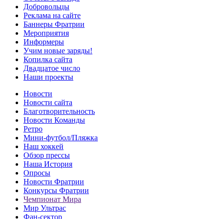
Добровольцы
Реклама на сайте
Баннеры Фратрии
Мероприятия
Информеры
Учим новые заряды!
Копилка сайта
Двадцатое число
Наши проекты
Новости
Новости сайта
Благотворительность
Новости Команды
Ретро
Мини-футбол/Пляжка
Наш хоккей
Обзор прессы
Наша История
Опросы
Новости Фратрии
Конкурсы Фратрии
Чемпионат Мира
Мир Ультрас
Фан-cектор