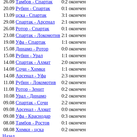
26.09
Тамбов - Спартак
0:2
окончен
20.09
Рубин - Спартак
0:1
окончен
13.09
цска - Спартак
3:1
окончен
29.08
Спартак - Арсенал
2:1
окончен
26.08
Ротор - Спартак
0:1
окончен
23.08
Спартак - Локомотив
2:1
окончен
19.08
Уфа - Спартак
1:1
окончен
15.08
Динамо - Ротор
0:0
окончен
15.08
Рубин - Урал
1:1
окончен
14.08
Спартак - Ахмат
2:0
окончен
14.08
Сочи - Химки
1:1
окончен
14.08
Арсенал - Уфа
2:3
окончен
11.08
Рубин - Локомотив
0:2
окончен
11.08
Ротор - Зенит
0:2
окончен
10.08
Урал - Динамо
0:2
окончен
09.08
Спартак - Сочи
2:2
окончен
09.08
Арсенал - Ахмат
0:0
окончен
09.08
Уфа - Краснодар
0:3
окончен
08.08
Тамбов - Ростов
0:1
окончен
08.08
Химки - цска
0:2
окончен
Назад