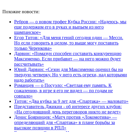
Похожие новости:
Ребров — о новом трофее Кубка России: «Надеюсь, мы
еще подержим его в руках и выпьем из него
шампанское»
Егор Титов: «Для меня гений сегодня один — Месси.
Но если говорить в целом, то выше могу поставить
только Черенкова»
Дарвин: «Помазун способен составить конкуренцию
Максименко. Если прибавит — на него можно будет
рассчитывать»
Юрий Дарвин: «Сезон для Максименко оценил бы на
твердую четверку. Но у него есть огрехи, над которыми
надо работать»
Романцев — о Посуэло: «Светлая ему память. К
сожалению, в игре я его не видел — по годам не
совпало»
Титов: «Два кубка за 9 лет для «Спартака» — маловато»
Представитель Джикии - об интересе других клубов:
«На сегодняшний день переговоров никто не ведет»
Денис Бояринцев: «Матч против «Локомотива» —
определяющий для «Спартака» в плане борьбы за
высокие позиции в РПЛ»