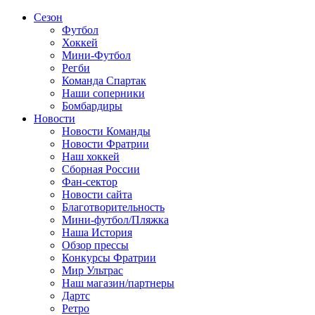
Сезон
Футбол
Хоккей
Мини-Футбол
Регби
Команда Спартак
Наши соперники
Бомбардиры
Новости
Новости Команды
Новости Фратрии
Наш хоккей
Сборная России
Фан-cектор
Новости сайта
Благотворительность
Мини-футбол/Пляжка
Наша История
Обзор прессы
Конкурсы Фратрии
Мир Ультрас
Наш магазин/партнеры
Дартс
Ретро