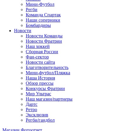
Мини-Футбол
Регби
Команда Спартак
Наши соперники
Бомбардиры
Новости
Новости Команды
Новости Фратрии
Наш хоккей
Сборная России
Фан-cектор
Новости сайта
Благотворительность
Мини-футбол/Пляжка
Наша История
Обзор прессы
Конкурсы Фратрии
Мир Ультрас
Наш магазин/партнеры
Дартс
Ретро
Эксклюзив
Регби/гандбол
Магазин
Фотоотчет