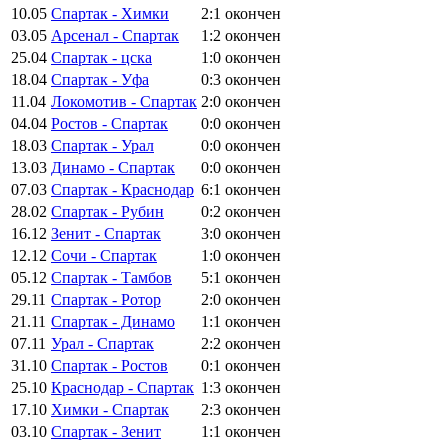
10.05
Спартак - Химки
2:1
окончен
03.05
Арсенал - Спартак
1:2
окончен
25.04
Спартак - цска
1:0
окончен
18.04
Спартак - Уфа
0:3
окончен
11.04
Локомотив - Спартак
2:0
окончен
04.04
Ростов - Спартак
0:0
окончен
18.03
Спартак - Урал
0:0
окончен
13.03
Динамо - Спартак
0:0
окончен
07.03
Спартак - Краснодар
6:1
окончен
28.02
Спартак - Рубин
0:2
окончен
16.12
Зенит - Спартак
3:0
окончен
12.12
Сочи - Спартак
1:0
окончен
05.12
Спартак - Тамбов
5:1
окончен
29.11
Спартак - Ротор
2:0
окончен
21.11
Спартак - Динамо
1:1
окончен
07.11
Урал - Спартак
2:2
окончен
31.10
Спартак - Ростов
0:1
окончен
25.10
Краснодар - Спартак
1:3
окончен
17.10
Химки - Спартак
2:3
окончен
03.10
Спартак - Зенит
1:1
окончен