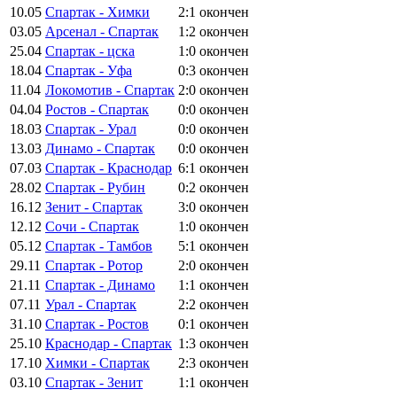
10.05
Спартак - Химки
2:1
окончен
03.05
Арсенал - Спартак
1:2
окончен
25.04
Спартак - цска
1:0
окончен
18.04
Спартак - Уфа
0:3
окончен
11.04
Локомотив - Спартак
2:0
окончен
04.04
Ростов - Спартак
0:0
окончен
18.03
Спартак - Урал
0:0
окончен
13.03
Динамо - Спартак
0:0
окончен
07.03
Спартак - Краснодар
6:1
окончен
28.02
Спартак - Рубин
0:2
окончен
16.12
Зенит - Спартак
3:0
окончен
12.12
Сочи - Спартак
1:0
окончен
05.12
Спартак - Тамбов
5:1
окончен
29.11
Спартак - Ротор
2:0
окончен
21.11
Спартак - Динамо
1:1
окончен
07.11
Урал - Спартак
2:2
окончен
31.10
Спартак - Ростов
0:1
окончен
25.10
Краснодар - Спартак
1:3
окончен
17.10
Химки - Спартак
2:3
окончен
03.10
Спартак - Зенит
1:1
окончен