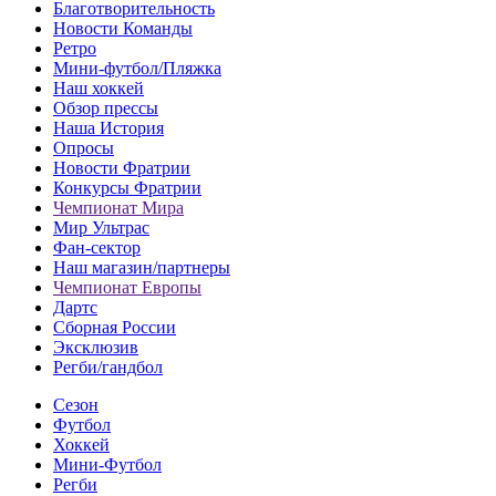
Благотворительность
Новости Команды
Ретро
Мини-футбол/Пляжка
Наш хоккей
Обзор прессы
Наша История
Опросы
Новости Фратрии
Конкурсы Фратрии
Чемпионат Мира
Мир Ультрас
Фан-cектор
Наш магазин/партнеры
Чемпионат Европы
Дартс
Сборная России
Эксклюзив
Регби/гандбол
Сезон
Футбол
Хоккей
Мини-Футбол
Регби