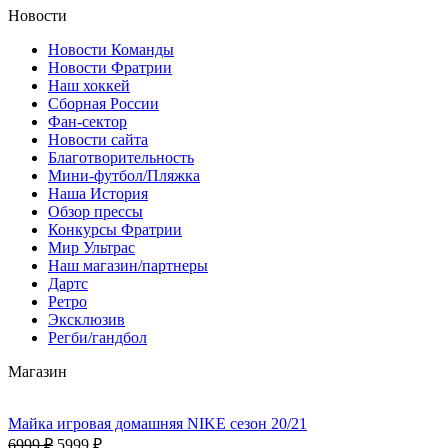
Новости
Новости Команды
Новости Фратрии
Наш хоккей
Сборная России
Фан-cектор
Новости сайта
Благотворительность
Мини-футбол/Пляжка
Наша История
Обзор прессы
Конкурсы Фратрии
Мир Ультрас
Наш магазин/партнеры
Дартс
Ретро
Эксклюзив
Регби/гандбол
Магазин
Майка игровая домашняя NIKE сезон 20/21
6999 ₽
5999 ₽