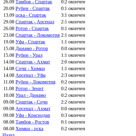
26.09
Тамбов - Спартак
0:2
окончен
20.09
Рубин - Спартак
0:1
окончен
13.09
цска - Спартак
3:1
окончен
29.08
Спартак - Арсенал
2:1
окончен
26.08
Ротор - Спартак
0:1
окончен
23.08
Спартак - Локомотив
2:1
окончен
19.08
Уфа - Спартак
1:1
окончен
15.08
Динамо - Ротор
0:0
окончен
15.08
Рубин - Урал
1:1
окончен
14.08
Спартак - Ахмат
2:0
окончен
14.08
Сочи - Химки
1:1
окончен
14.08
Арсенал - Уфа
2:3
окончен
11.08
Рубин - Локомотив
0:2
окончен
11.08
Ротор - Зенит
0:2
окончен
10.08
Урал - Динамо
0:2
окончен
09.08
Спартак - Сочи
2:2
окончен
09.08
Арсенал - Ахмат
0:0
окончен
09.08
Уфа - Краснодар
0:3
окончен
08.08
Тамбов - Ростов
0:1
окончен
08.08
Химки - цска
0:2
окончен
Назад