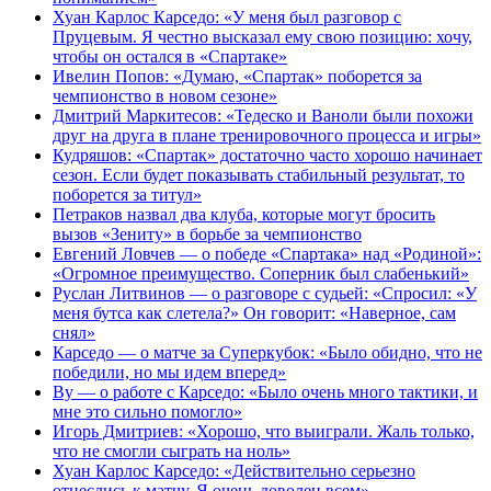
Хуан Карлос Карседо: «У меня был разговор с
Пруцевым. Я честно высказал ему свою позицию: хочу,
чтобы он остался в «Спартаке»
Ивелин Попов: «Думаю, «Спартак» поборется за
чемпионство в новом сезоне»
Дмитрий Маркитесов: «Тедеско и Ваноли были похожи
друг на друга в плане тренировочного процесса и игры»
Кудряшов: «Спартак» достаточно часто хорошо начинает
сезон. Если будет показывать стабильный результат, то
поборется за титул»
Петраков назвал два клуба, которые могут бросить
вызов «Зениту» в борьбе за чемпионство
Евгений Ловчев — о победе «Спартака» над «Родиной»:
«Огромное преимущество. Соперник был слабенький»
Руслан Литвинов — о разговоре с судьей: «Спросил: «У
меня бутса как слетела?» Он говорит: «Наверное, сам
снял»
Карседо — о матче за Суперкубок: «Было обидно, что не
победили, но мы идем вперед»
Ву — о работе с Карседо: «Было очень много тактики, и
мне это сильно помогло»
Игорь Дмитриев: «Хорошо, что выиграли. Жаль только,
что не смогли сыграть на ноль»
Хуан Карлос Карседо: «Действительно серьезно
отнеслись к матчу. Я очень доволен всем»