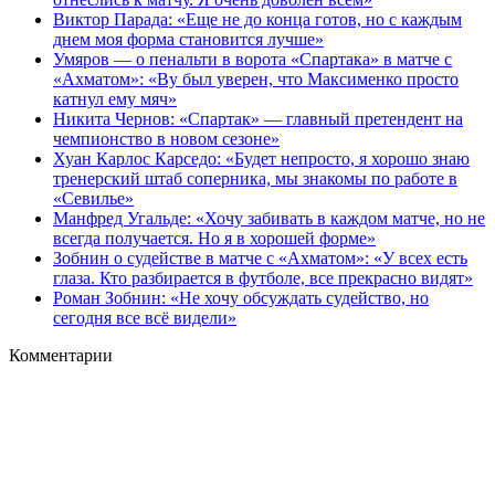
Виктор Парада: «Еще не до конца готов, но с каждым
днем моя форма становится лучше»
Умяров — о пенальти в ворота «Спартака» в матче с
«Ахматом»: «Ву был уверен, что Максименко просто
катнул ему мяч»
Никита Чернов: «Спартак» — главный претендент на
чемпионство в новом сезоне»
Хуан Карлос Карседо: «Будет непросто, я хорошо знаю
тренерский штаб соперника, мы знакомы по работе в
«Севилье»
Манфред Угальде: «Хочу забивать в каждом матче, но не
всегда получается. Но я в хорошей форме»
Зобнин о судействе в матче с «Ахматом»: «У всех есть
глаза. Кто разбирается в футболе, все прекрасно видят»
Роман Зобнин: «Не хочу обсуждать судейство, но
сегодня все всё видели»
Комментарии