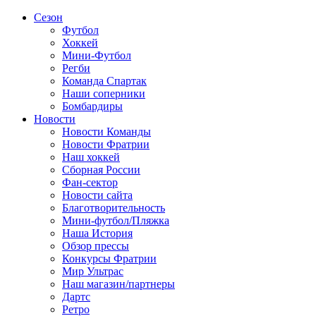
Сезон
Футбол
Хоккей
Мини-Футбол
Регби
Команда Спартак
Наши соперники
Бомбардиры
Новости
Новости Команды
Новости Фратрии
Наш хоккей
Сборная России
Фан-cектор
Новости сайта
Благотворительность
Мини-футбол/Пляжка
Наша История
Обзор прессы
Конкурсы Фратрии
Мир Ультрас
Наш магазин/партнеры
Дартс
Ретро