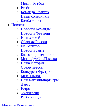
Мини-Футбол
Регби
Команда Спартак
Наши соперники
Бомбардиры
Новости
Новости Команды
Новости Фратрии
Наш хоккей
Сборная России
Фан-cектор
Новости сайта
Благотворительность
Мини-футбол/Пляжка
Наша История
Обзор прессы
Конкурсы Фратрии
Мир Ультрас
Наш магазин/партнеры
Дартс
Ретро
Эксклюзив
Регби/гандбол
Магазин
Фотоотчет