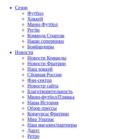
Сезон
Футбол
Хоккей
Мини-Футбол
Регби
Команда Спартак
Наши соперники
Бомбардиры
Новости
Новости Команды
Новости Фратрии
Наш хоккей
Сборная России
Фан-cектор
Новости сайта
Благотворительность
Мини-футбол/Пляжка
Наша История
Обзор прессы
Конкурсы Фратрии
Мир Ультрас
Наш магазин/партнеры
Дартс
Ретро