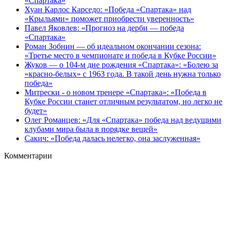
«Спартака»
Хуан Карлос Карседо: «Победа «Спартака» над
«Крыльями» поможет приобрести уверенность»
Павел Яковлев: «Прогноз на дерби — победа
«Спартака»
Роман Зобнин — об идеальном окончании сезона:
«Третье место в чемпионате и победа в Кубке России»
Жуков — о 104‑м дне рождения «Спартака»: «Болею за
«красно‑белых» с 1963 года. В такой день нужна только
победа»
Митрески - о новом тренере «Спартака»: «Победа в
Кубке России станет отличным результатом, но легко не
будет»
Олег Романцев: «Для «Спартака» победа над ведущими
клубами мира была в порядке вещей»
Сакич: «Победа далась нелегко, она заслуженная»
Комментарии