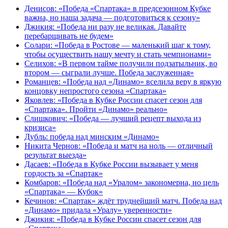
Денисов: «Победа «Спартака» в предсезонном Кубке
важна, но наша задача — подготовиться к сезону»
Джикия: «Победа ни разу не великая. Давайте
перебарщивать не будем»
Солари: «Победа в Ростове — маленький шаг к тому,
чтобы осуществить нашу мечту и стать чемпионами»
Селихов: «В первом тайме получили подзатыльник, во
втором — сыграли лучше. Победа заслуженная»
Романцев: «Победа над «Динамо» вселила веру в яркую
концовку непростого сезона «Спартака»
Яковлев: «Победа в Кубке России спасет сезон для
«Спартака». Пройти «Динамо» реально»
Слишкович: «Победа — лучший рецепт выхода из
кризиса»
Дубль: победа над минским «Динамо»
Никита Чернов: «Победа и матч на ноль — отличный
результат выезда»
Дасаев: «Победа в Кубке России вызывает у меня
гордость за «Спартак»
Комбаров: «Победа над «Уралом» закономерна, но цель
«Спартака» — Кубок»
Кечинов: «Спартак» ждёт труднейший матч. Победа над
«Динамо» придала «Уралу» уверенности»
Джикия: «Победа в Кубке России спасет сезон для