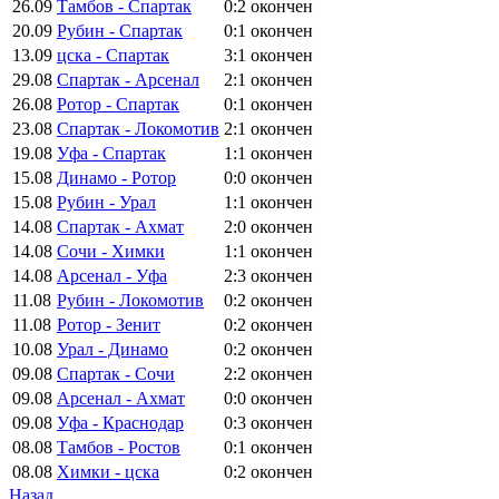
26.09
Тамбов - Спартак
0:2
окончен
20.09
Рубин - Спартак
0:1
окончен
13.09
цска - Спартак
3:1
окончен
29.08
Спартак - Арсенал
2:1
окончен
26.08
Ротор - Спартак
0:1
окончен
23.08
Спартак - Локомотив
2:1
окончен
19.08
Уфа - Спартак
1:1
окончен
15.08
Динамо - Ротор
0:0
окончен
15.08
Рубин - Урал
1:1
окончен
14.08
Спартак - Ахмат
2:0
окончен
14.08
Сочи - Химки
1:1
окончен
14.08
Арсенал - Уфа
2:3
окончен
11.08
Рубин - Локомотив
0:2
окончен
11.08
Ротор - Зенит
0:2
окончен
10.08
Урал - Динамо
0:2
окончен
09.08
Спартак - Сочи
2:2
окончен
09.08
Арсенал - Ахмат
0:0
окончен
09.08
Уфа - Краснодар
0:3
окончен
08.08
Тамбов - Ростов
0:1
окончен
08.08
Химки - цска
0:2
окончен
Назад