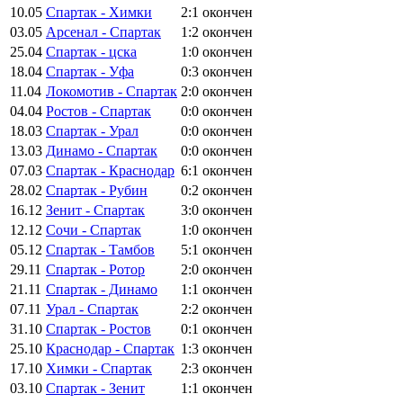
10.05
Спартак - Химки
2:1
окончен
03.05
Арсенал - Спартак
1:2
окончен
25.04
Спартак - цска
1:0
окончен
18.04
Спартак - Уфа
0:3
окончен
11.04
Локомотив - Спартак
2:0
окончен
04.04
Ростов - Спартак
0:0
окончен
18.03
Спартак - Урал
0:0
окончен
13.03
Динамо - Спартак
0:0
окончен
07.03
Спартак - Краснодар
6:1
окончен
28.02
Спартак - Рубин
0:2
окончен
16.12
Зенит - Спартак
3:0
окончен
12.12
Сочи - Спартак
1:0
окончен
05.12
Спартак - Тамбов
5:1
окончен
29.11
Спартак - Ротор
2:0
окончен
21.11
Спартак - Динамо
1:1
окончен
07.11
Урал - Спартак
2:2
окончен
31.10
Спартак - Ростов
0:1
окончен
25.10
Краснодар - Спартак
1:3
окончен
17.10
Химки - Спартак
2:3
окончен
03.10
Спартак - Зенит
1:1
окончен