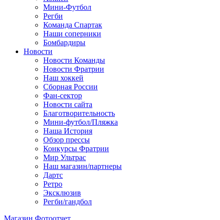
Мини-Футбол
Регби
Команда Спартак
Наши соперники
Бомбардиры
Новости
Новости Команды
Новости Фратрии
Наш хоккей
Сборная России
Фан-cектор
Новости сайта
Благотворительность
Мини-футбол/Пляжка
Наша История
Обзор прессы
Конкурсы Фратрии
Мир Ультрас
Наш магазин/партнеры
Дартс
Ретро
Эксклюзив
Регби/гандбол
Магазин
Фотоотчет