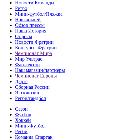
Новости Команды
Ретро
Мини-футбол/Пляжка
Наш хоккей
Обзор прессы
Наша История
Опросы
Новости Фратрии
Конкурсы Фратрии
Чемпионат Мира
Мир Ультрас
Фан-cектор
Наш магазин/партнеры
Чемпионат Европы
Дартс
Сборная России
Эксклюзив
Регби/гандбол
Сезон
Футбол
Хоккей
Мини-Футбол
Регби
Команда Спартак