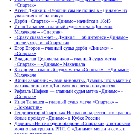
«Спартак»
Агент Джикии: «Георгий сам не пошёл в «Динамо» из
уважения к «Спартаку»
Дерби «Спартак» – «Динамо» начнётся в 16:45
Инал Танашев - главный судья матча «Динамо»
Махачкала – «Спартак»
«Сразу сказал «нет». Джикия — об интересе «Динамо»
после ухода из «Спартака»
Егор Егоров – главный судья дерби «Динамо» –
«Спартак»
Владислав Целовальников – главный судья матча
«Спартак» – «Динамо» Махачкала
Казарцев – главный судья матча «Спартак» – «Динамо»
Махачкала
Юрий Заварзин: «Сами виноваты. Думали, что в матче с
махачкалинским «Динамо» все легко получится»
Рафаэль Шафеев — главный судья матча «Динамо» -
«Спартак»
Инал Танашев – главный судья матча «Спартак» –
«Локомотив»
Гендиректор «Спартака» Некрасов надеется, что красно-
белые пройдут «Динамо» в Кубке России
Дарвин: «Не те люди в обороне «Спартака», с которыми
можно выигрывать РПЛ. С «Динамо» могли и семь, и