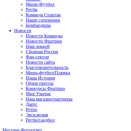
Мини-Футбол
Регби
Команда Спартак
Наши соперники
Бомбардиры
Новости
Новости Команды
Новости Фратрии
Наш хоккей
Сборная России
Фан-cектор
Новости сайта
Благотворительность
Мини-футбол/Пляжка
Наша История
Обзор прессы
Конкурсы Фратрии
Мир Ультрас
Наш магазин/партнеры
Дартс
Ретро
Эксклюзив
Регби/гандбол
Магазин
Фотоотчет