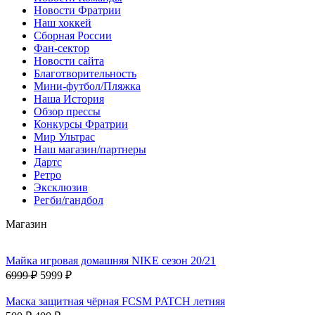
Новости Фратрии
Наш хоккей
Сборная России
Фан-cектор
Новости сайта
Благотворительность
Мини-футбол/Пляжка
Наша История
Обзор прессы
Конкурсы Фратрии
Мир Ультрас
Наш магазин/партнеры
Дартс
Ретро
Эксклюзив
Регби/гандбол
Магазин
Майка игровая домашняя NIKE сезон 20/21
6999 ₽
5999 ₽
Маска защитная чёрная FCSM PATCH летняя