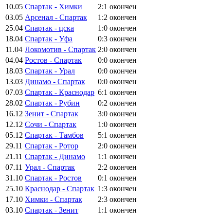
10.05
Спартак - Химки
2:1
окончен
03.05
Арсенал - Спартак
1:2
окончен
25.04
Спартак - цска
1:0
окончен
18.04
Спартак - Уфа
0:3
окончен
11.04
Локомотив - Спартак
2:0
окончен
04.04
Ростов - Спартак
0:0
окончен
18.03
Спартак - Урал
0:0
окончен
13.03
Динамо - Спартак
0:0
окончен
07.03
Спартак - Краснодар
6:1
окончен
28.02
Спартак - Рубин
0:2
окончен
16.12
Зенит - Спартак
3:0
окончен
12.12
Сочи - Спартак
1:0
окончен
05.12
Спартак - Тамбов
5:1
окончен
29.11
Спартак - Ротор
2:0
окончен
21.11
Спартак - Динамо
1:1
окончен
07.11
Урал - Спартак
2:2
окончен
31.10
Спартак - Ростов
0:1
окончен
25.10
Краснодар - Спартак
1:3
окончен
17.10
Химки - Спартак
2:3
окончен
03.10
Спартак - Зенит
1:1
окончен