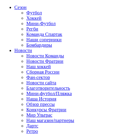
Сезон
Футбол
Хоккей
Мини-Футбол
Регби
Команда Спартак
Наши соперники
Бомбардиры
Новости
Новости Команды
Новости Фратрии
Наш хоккей
Сборная России
Фан-cектор
Новости сайта
Благотворительность
Мини-футбол/Пляжка
Наша История
Обзор прессы
Конкурсы Фратрии
Мир Ультрас
Наш магазин/партнеры
Дартс
Ретро