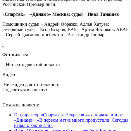
Российской Премьер-лиги.
«Спартак» – «Динамо» Москва: судья – Инал Танашев
Помощники судьи – Андрей Образко, Адлан Хатуев;
резервный судья – Егор Егоров; ВАР – Артём Чистяков; АВАР
– Сергей Цыганок; инспектор – Александр Гончар.
Фотогалерея
Нет фото для этой новости
Видео
Нет видео для этой новости
Поделиться в соцсетях
Похожие новости:
Гендиректор «Спартака» Некрасов — о поражении от
«Динамо»: «В первом матче много пропустили. Сегодня
играли, как могли»
Иван Абросимов – главный судья дерби «Динамо» –