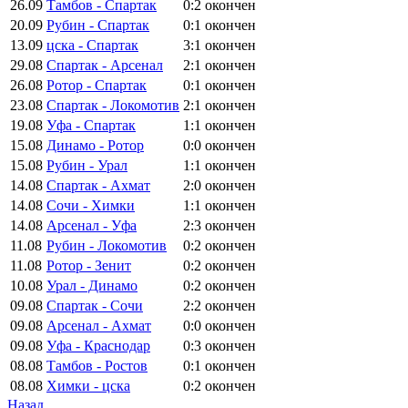
26.09
Тамбов - Спартак
0:2
окончен
20.09
Рубин - Спартак
0:1
окончен
13.09
цска - Спартак
3:1
окончен
29.08
Спартак - Арсенал
2:1
окончен
26.08
Ротор - Спартак
0:1
окончен
23.08
Спартак - Локомотив
2:1
окончен
19.08
Уфа - Спартак
1:1
окончен
15.08
Динамо - Ротор
0:0
окончен
15.08
Рубин - Урал
1:1
окончен
14.08
Спартак - Ахмат
2:0
окончен
14.08
Сочи - Химки
1:1
окончен
14.08
Арсенал - Уфа
2:3
окончен
11.08
Рубин - Локомотив
0:2
окончен
11.08
Ротор - Зенит
0:2
окончен
10.08
Урал - Динамо
0:2
окончен
09.08
Спартак - Сочи
2:2
окончен
09.08
Арсенал - Ахмат
0:0
окончен
09.08
Уфа - Краснодар
0:3
окончен
08.08
Тамбов - Ростов
0:1
окончен
08.08
Химки - цска
0:2
окончен
Назад