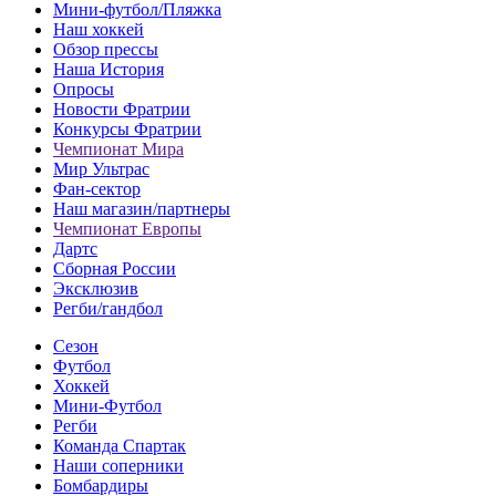
Мини-футбол/Пляжка
Наш хоккей
Обзор прессы
Наша История
Опросы
Новости Фратрии
Конкурсы Фратрии
Чемпионат Мира
Мир Ультрас
Фан-cектор
Наш магазин/партнеры
Чемпионат Европы
Дартс
Сборная России
Эксклюзив
Регби/гандбол
Сезон
Футбол
Хоккей
Мини-Футбол
Регби
Команда Спартак
Наши соперники
Бомбардиры