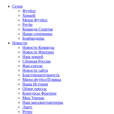
Сезон
Футбол
Хоккей
Мини-Футбол
Регби
Команда Спартак
Наши соперники
Бомбардиры
Новости
Новости Команды
Новости Фратрии
Наш хоккей
Сборная России
Фан-cектор
Новости сайта
Благотворительность
Мини-футбол/Пляжка
Наша История
Обзор прессы
Конкурсы Фратрии
Мир Ультрас
Наш магазин/партнеры
Дартс
Ретро