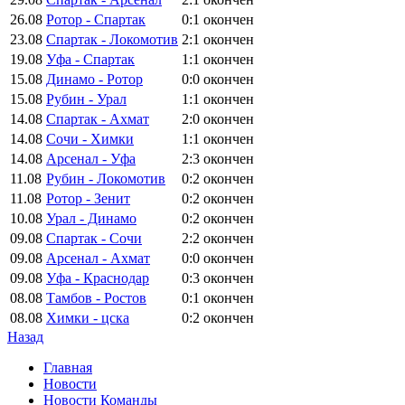
26.08
Ротор - Спартак
0:1
окончен
23.08
Спартак - Локомотив
2:1
окончен
19.08
Уфа - Спартак
1:1
окончен
15.08
Динамо - Ротор
0:0
окончен
15.08
Рубин - Урал
1:1
окончен
14.08
Спартак - Ахмат
2:0
окончен
14.08
Сочи - Химки
1:1
окончен
14.08
Арсенал - Уфа
2:3
окончен
11.08
Рубин - Локомотив
0:2
окончен
11.08
Ротор - Зенит
0:2
окончен
10.08
Урал - Динамо
0:2
окончен
09.08
Спартак - Сочи
2:2
окончен
09.08
Арсенал - Ахмат
0:0
окончен
09.08
Уфа - Краснодар
0:3
окончен
08.08
Тамбов - Ростов
0:1
окончен
08.08
Химки - цска
0:2
окончен
Назад
Главная
Новости
Новости Команды