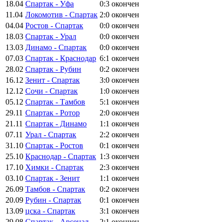
18.04
Спартак - Уфа
0:3
окончен
11.04
Локомотив - Спартак
2:0
окончен
04.04
Ростов - Спартак
0:0
окончен
18.03
Спартак - Урал
0:0
окончен
13.03
Динамо - Спартак
0:0
окончен
07.03
Спартак - Краснодар
6:1
окончен
28.02
Спартак - Рубин
0:2
окончен
16.12
Зенит - Спартак
3:0
окончен
12.12
Сочи - Спартак
1:0
окончен
05.12
Спартак - Тамбов
5:1
окончен
29.11
Спартак - Ротор
2:0
окончен
21.11
Спартак - Динамо
1:1
окончен
07.11
Урал - Спартак
2:2
окончен
31.10
Спартак - Ростов
0:1
окончен
25.10
Краснодар - Спартак
1:3
окончен
17.10
Химки - Спартак
2:3
окончен
03.10
Спартак - Зенит
1:1
окончен
26.09
Тамбов - Спартак
0:2
окончен
20.09
Рубин - Спартак
0:1
окончен
13.09
цска - Спартак
3:1
окончен
29.08
Спартак - Арсенал
2:1
окончен