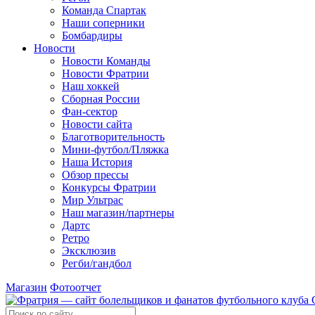
Команда Спартак
Наши соперники
Бомбардиры
Новости
Новости Команды
Новости Фратрии
Наш хоккей
Сборная России
Фан-cектор
Новости сайта
Благотворительность
Мини-футбол/Пляжка
Наша История
Обзор прессы
Конкурсы Фратрии
Мир Ультрас
Наш магазин/партнеры
Дартс
Ретро
Эксклюзив
Регби/гандбол
Магазин
Фотоотчет