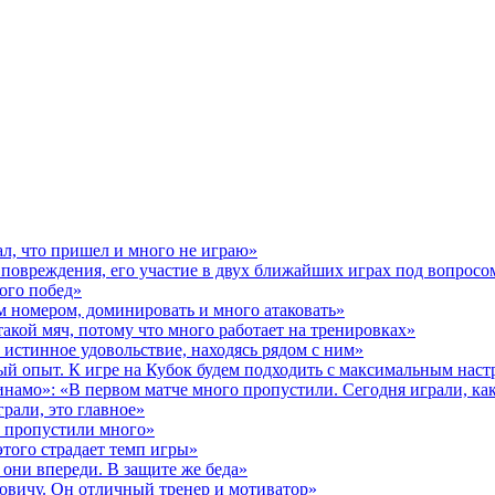
л, что пришел и много не играю»
 повреждения, его участие в двух ближайших играх под вопросо
ного побед»
м номером, доминировать и много атаковать»
такой мяч, потому что много работает на тренировках»
истинное удовольствие, находясь рядом с ним»
й опыт. К игре на Кубок будем подходить с максимальным наст
намо»: «В первом матче много пропустили. Сегодня играли, ка
рали, это главное»
о пропустили много»
того страдает темп игры»
 они впереди. В защите же беда»
ковичу. Он отличный тренер и мотиватор»