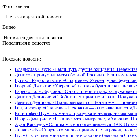
Фотогалерея
Нет фото для этой новости
Видео
Нет видео для этой новости
Поделиться в соцсетях
Похожие новости:
Владислав Саусь: «Были чуть другие ожидания. Пережива
Денисов пропустит матч сборной России с Египтом из‑за
Гутик: «Рад остаться в «Спартаке». Уверен, у нас будет м
Георгий Джикия: «Уверен, «Спартак» будет играть первы
Барко о голе Жедсона: «Он отличной игрок, заслуживает 
Даниил Денисов: «С Зобниным приятно играть. Получаю 
Даниил Денисов: «Прошлый матч с «Зенитом» — полезны
Гендиректор «Спартака» Некрасов — о поражении от «Ди
Кристофер Ву: «Так много пропускать нельзя, но мы выиг
Игорь Дмитриев: «Главное, что выиграли у «Акрона». Н
Хуан Карседо: «Слишком много вмешивается ВАР. Из-за э
Ловчев: «В «Спартаке» много приличных игроков, но все
Ву: «Я улучшил многое в игре в обороне благодаря Стан