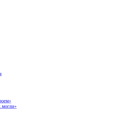
м
роем»
к могли»