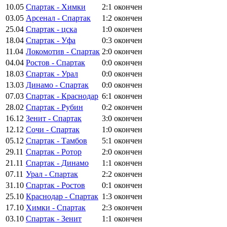
10.05
Спартак - Химки
2:1
окончен
03.05
Арсенал - Спартак
1:2
окончен
25.04
Спартак - цска
1:0
окончен
18.04
Спартак - Уфа
0:3
окончен
11.04
Локомотив - Спартак
2:0
окончен
04.04
Ростов - Спартак
0:0
окончен
18.03
Спартак - Урал
0:0
окончен
13.03
Динамо - Спартак
0:0
окончен
07.03
Спартак - Краснодар
6:1
окончен
28.02
Спартак - Рубин
0:2
окончен
16.12
Зенит - Спартак
3:0
окончен
12.12
Сочи - Спартак
1:0
окончен
05.12
Спартак - Тамбов
5:1
окончен
29.11
Спартак - Ротор
2:0
окончен
21.11
Спартак - Динамо
1:1
окончен
07.11
Урал - Спартак
2:2
окончен
31.10
Спартак - Ростов
0:1
окончен
25.10
Краснодар - Спартак
1:3
окончен
17.10
Химки - Спартак
2:3
окончен
03.10
Спартак - Зенит
1:1
окончен