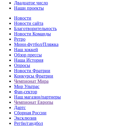
Двадцатое число
Наши проекты
Новости
Новости сайта
Благотворительность
Новости Команды
Ретро
Мини-футбол/Пляжка
Наш хоккей
Обзор прессы
Наша История
Опросы
Новости Фратрии
Конкурсы Фратрии
Чемпионат Мира
Мир Ультрас
Фан-cектор
Наш магазин/партнеры
Чемпионат Европы
Дартс
Сборная России
Эксклюзив
Регби/гандбол