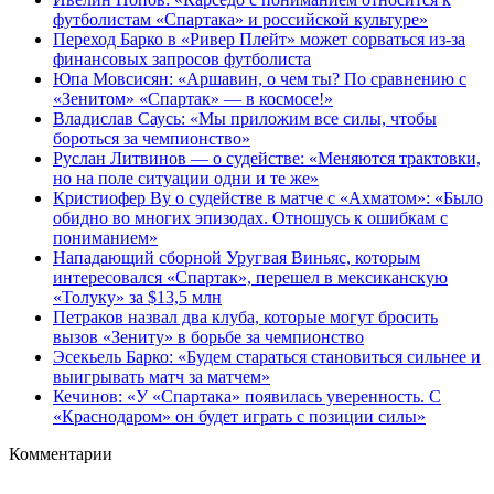
футболистам «Спартака» и российской культуре»
Переход Барко в «Ривер Плейт» может сорваться из‑за
финансовых запросов футболиста
Юпа Мовсисян: «Аршавин, о чем ты? По сравнению с
«Зенитом» «Спартак» — в космосе!»
Владислав Саусь: «Мы приложим все силы, чтобы
бороться за чемпионство»
Руслан Литвинов — о судействе: «Меняются трактовки,
но на поле ситуации одни и те же»
Кристиофер Ву о судействе в матче с «Ахматом»: «Было
обидно во многих эпизодах. Отношусь к ошибкам с
пониманием»
Нападающий сборной Уругвая Виньяс, которым
интересовался «Спартак», перешел в мексиканскую
«Толуку» за $13,5 млн
Петраков назвал два клуба, которые могут бросить
вызов «Зениту» в борьбе за чемпионство
Эсекьель Барко: «Будем стараться становиться сильнее и
выигрывать матч за матчем»
Кечинов: «У «Спартака» появилась уверенность. С
«Краснодаром» он будет играть с позиции силы»
Комментарии