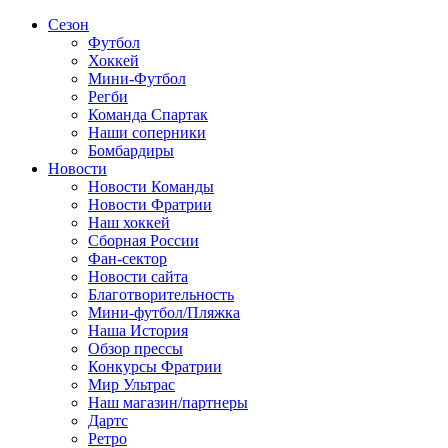
Сезон
Футбол
Хоккей
Мини-Футбол
Регби
Команда Спартак
Наши соперники
Бомбардиры
Новости
Новости Команды
Новости Фратрии
Наш хоккей
Сборная России
Фан-cектор
Новости сайта
Благотворительность
Мини-футбол/Пляжка
Наша История
Обзор прессы
Конкурсы Фратрии
Мир Ультрас
Наш магазин/партнеры
Дартс
Ретро