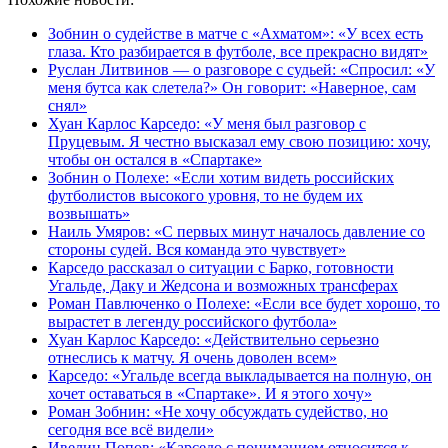
Зобнин о судействе в матче с «Ахматом»: «У всех есть
глаза. Кто разбирается в футболе, все прекрасно видят»
Руслан Литвинов — о разговоре с судьей: «Спросил: «У
меня бутса как слетела?» Он говорит: «Наверное, сам
снял»
Хуан Карлос Карседо: «У меня был разговор с
Пруцевым. Я честно высказал ему свою позицию: хочу,
чтобы он остался в «Спартаке»
Зобнин о Полехе: «Если хотим видеть российских
футболистов высокого уровня, то не будем их
возвышать»
Наиль Умяров: «С первых минут началось давление со
стороны судей. Вся команда это чувствует»
Карседо рассказал о ситуации с Барко, готовности
Угальде, Даку и Жедсона и возможных трансферах
Роман Павлюченко о Полехе: «Если все будет хорошо, то
вырастет в легенду российского футбола»
Хуан Карлос Карседо: «Действительно серьезно
отнеслись к матчу. Я очень доволен всем»
Карседо: «Угальде всегда выкладывается на полную, он
хочет оставаться в «Спартаке». И я этого хочу»
Роман Зобнин: «Не хочу обсуждать судейство, но
сегодня все всё видели»
Ивелин Попов: «Карседо с пониманием относится к