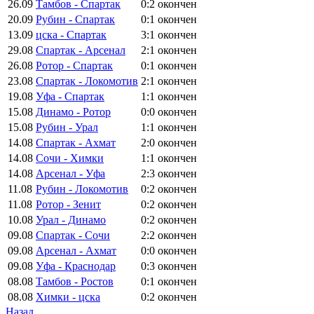
26.09
Тамбов - Спартак
0:2
окончен
20.09
Рубин - Спартак
0:1
окончен
13.09
цска - Спартак
3:1
окончен
29.08
Спартак - Арсенал
2:1
окончен
26.08
Ротор - Спартак
0:1
окончен
23.08
Спартак - Локомотив
2:1
окончен
19.08
Уфа - Спартак
1:1
окончен
15.08
Динамо - Ротор
0:0
окончен
15.08
Рубин - Урал
1:1
окончен
14.08
Спартак - Ахмат
2:0
окончен
14.08
Сочи - Химки
1:1
окончен
14.08
Арсенал - Уфа
2:3
окончен
11.08
Рубин - Локомотив
0:2
окончен
11.08
Ротор - Зенит
0:2
окончен
10.08
Урал - Динамо
0:2
окончен
09.08
Спартак - Сочи
2:2
окончен
09.08
Арсенал - Ахмат
0:0
окончен
09.08
Уфа - Краснодар
0:3
окончен
08.08
Тамбов - Ростов
0:1
окончен
08.08
Химки - цска
0:2
окончен
Назад