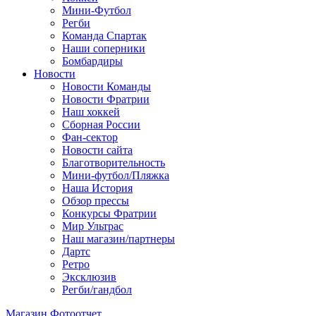
Мини-Футбол
Регби
Команда Спартак
Наши соперники
Бомбардиры
Новости
Новости Команды
Новости Фратрии
Наш хоккей
Сборная России
Фан-cектор
Новости сайта
Благотворительность
Мини-футбол/Пляжка
Наша История
Обзор прессы
Конкурсы Фратрии
Мир Ультрас
Наш магазин/партнеры
Дартс
Ретро
Эксклюзив
Регби/гандбол
Магазин
Фотоотчет