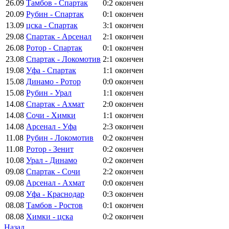
26.09
Тамбов - Спартак
0:2
окончен
20.09
Рубин - Спартак
0:1
окончен
13.09
цска - Спартак
3:1
окончен
29.08
Спартак - Арсенал
2:1
окончен
26.08
Ротор - Спартак
0:1
окончен
23.08
Спартак - Локомотив
2:1
окончен
19.08
Уфа - Спартак
1:1
окончен
15.08
Динамо - Ротор
0:0
окончен
15.08
Рубин - Урал
1:1
окончен
14.08
Спартак - Ахмат
2:0
окончен
14.08
Сочи - Химки
1:1
окончен
14.08
Арсенал - Уфа
2:3
окончен
11.08
Рубин - Локомотив
0:2
окончен
11.08
Ротор - Зенит
0:2
окончен
10.08
Урал - Динамо
0:2
окончен
09.08
Спартак - Сочи
2:2
окончен
09.08
Арсенал - Ахмат
0:0
окончен
09.08
Уфа - Краснодар
0:3
окончен
08.08
Тамбов - Ростов
0:1
окончен
08.08
Химки - цска
0:2
окончен
Назад