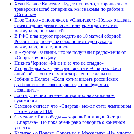
Хуан Карлос Карседо: «Будет непросто, я хорошо знаю
тренерский штаб соперника, мы знакомы по работе в
«Севилье»
Егор Титов - о новичках в «Спартаке»: «Нельзя отдавать
сумасшедшие деньги за легионера, когда у нас нет
международных матчей»
В РФС планируют проводить до 10 матчей сборной
России в год в случае сохранения недопуска до
международных турниров
В «Рубине» заявили, что не получали предложения от
«Спартака» по Даку
Никита Чернов: «Мне ни за что не стыдно»
Игорь Ледяхов: «Трансфер Гарсии в «Спартак» был
ошибкой — он не окупил затраченные деньги»
Зобнин о Полехе: «Если хотим видеть российских
футболистов высокого уровня, то не будем их
возвышать»
Зорин успешно перенес операцию на ахилловом
сухожилии
Самедов считает, что «Спартак» может стать чемпионом
в этом сезоне РПЛ
Самедов: «Три победы — хороший и мощный старт
«Спартака». Но пока очень рано говорить о конечном
успехе»
Кахигао - о Полехе, Сорокине и Массалыге: «Им многое