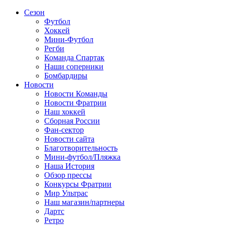
Сезон
Футбол
Хоккей
Мини-Футбол
Регби
Команда Спартак
Наши соперники
Бомбардиры
Новости
Новости Команды
Новости Фратрии
Наш хоккей
Сборная России
Фан-cектор
Новости сайта
Благотворительность
Мини-футбол/Пляжка
Наша История
Обзор прессы
Конкурсы Фратрии
Мир Ультрас
Наш магазин/партнеры
Дартс
Ретро