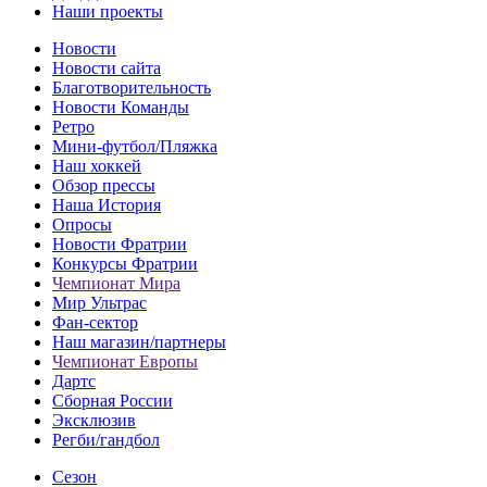
Наши проекты
Новости
Новости сайта
Благотворительность
Новости Команды
Ретро
Мини-футбол/Пляжка
Наш хоккей
Обзор прессы
Наша История
Опросы
Новости Фратрии
Конкурсы Фратрии
Чемпионат Мира
Мир Ультрас
Фан-cектор
Наш магазин/партнеры
Чемпионат Европы
Дартс
Сборная России
Эксклюзив
Регби/гандбол
Сезон