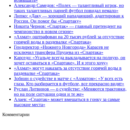
возвышать»
Александр Самедов: «Полех — талантливый игрок, но
таких талантливых парней футбол повидал немало»
Липко: «Даку — хороший нападающий, адаптирован к
России. Он помог бы «Спартаку»
Никита Чернов: «Спартак» — главный претендент на
чемпионство в новом сезоне»
«Ахмат» оштрафован на 20 тысяч рублей за отсутствие
горячей воды в раздевалке «Спартака»
Гендиректор «Нижнего Новгорода» Карасев не
исключил трансфера Пруцева из «Спартака»
Карседо: «Угальде всегда выкладывается на полную, он
хочет оставаться в «Спартаке». И я этого хочу»
«Ахмат» могут наказать за отсутствие горячей воды в
раздевалке «Спартака»
Зобнин о судействе в матче с «Ахматом»: «У всех есть
глаза. Кто разбирается в футболе, все прекрасно видят»
Руслан Литвинов — о судействе: «Меняются трактовки,
но на поле ситуации одни и те же»
Алаев: «Спартак» может вмешаться в гонку за самые
высокие места»
Комментарии