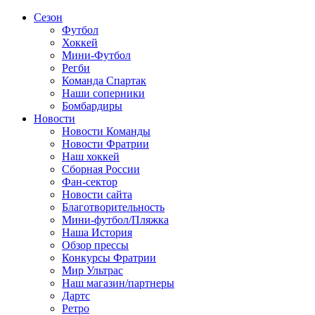
Сезон
Футбол
Хоккей
Мини-Футбол
Регби
Команда Спартак
Наши соперники
Бомбардиры
Новости
Новости Команды
Новости Фратрии
Наш хоккей
Сборная России
Фан-cектор
Новости сайта
Благотворительность
Мини-футбол/Пляжка
Наша История
Обзор прессы
Конкурсы Фратрии
Мир Ультрас
Наш магазин/партнеры
Дартс
Ретро