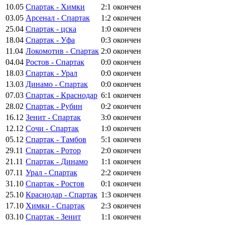
10.05
Спартак - Химки
2:1
окончен
03.05
Арсенал - Спартак
1:2
окончен
25.04
Спартак - цска
1:0
окончен
18.04
Спартак - Уфа
0:3
окончен
11.04
Локомотив - Спартак
2:0
окончен
04.04
Ростов - Спартак
0:0
окончен
18.03
Спартак - Урал
0:0
окончен
13.03
Динамо - Спартак
0:0
окончен
07.03
Спартак - Краснодар
6:1
окончен
28.02
Спартак - Рубин
0:2
окончен
16.12
Зенит - Спартак
3:0
окончен
12.12
Сочи - Спартак
1:0
окончен
05.12
Спартак - Тамбов
5:1
окончен
29.11
Спартак - Ротор
2:0
окончен
21.11
Спартак - Динамо
1:1
окончен
07.11
Урал - Спартак
2:2
окончен
31.10
Спартак - Ростов
0:1
окончен
25.10
Краснодар - Спартак
1:3
окончен
17.10
Химки - Спартак
2:3
окончен
03.10
Спартак - Зенит
1:1
окончен