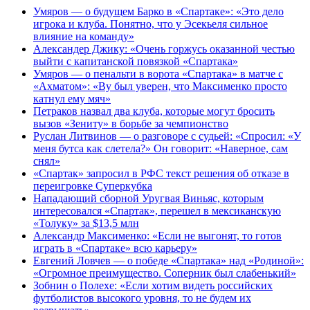
Умяров — о будущем Барко в «Спартаке»: «Это дело
игрока и клуба. Понятно, что у Эсекьеля сильное
влияние на команду»
Александер Джику: «Очень горжусь оказанной честью
выйти с капитанской повязкой «Спартака»
Умяров — о пенальти в ворота «Спартака» в матче с
«Ахматом»: «Ву был уверен, что Максименко просто
катнул ему мяч»
Петраков назвал два клуба, которые могут бросить
вызов «Зениту» в борьбе за чемпионство
Руслан Литвинов — о разговоре с судьей: «Спросил: «У
меня бутса как слетела?» Он говорит: «Наверное, сам
снял»
«Спартак» запросил в РФС текст решения об отказе в
переигровке Суперкубка
Нападающий сборной Уругвая Виньяс, которым
интересовался «Спартак», перешел в мексиканскую
«Толуку» за $13,5 млн
Александр Максименко: «Если не выгонят, то готов
играть в «Спартаке» всю карьеру»
Евгений Ловчев — о победе «Спартака» над «Родиной»:
«Огромное преимущество. Соперник был слабенький»
Зобнин о Полехе: «Если хотим видеть российских
футболистов высокого уровня, то не будем их