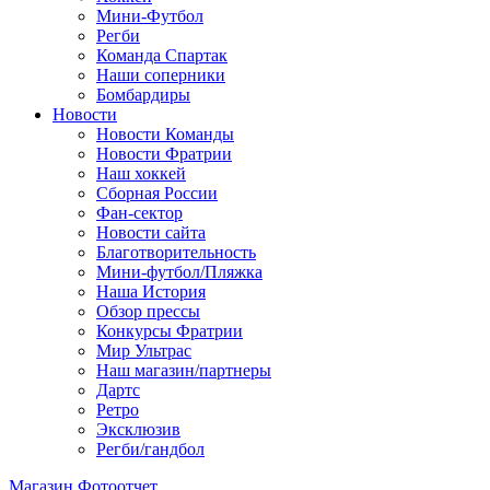
Мини-Футбол
Регби
Команда Спартак
Наши соперники
Бомбардиры
Новости
Новости Команды
Новости Фратрии
Наш хоккей
Сборная России
Фан-cектор
Новости сайта
Благотворительность
Мини-футбол/Пляжка
Наша История
Обзор прессы
Конкурсы Фратрии
Мир Ультрас
Наш магазин/партнеры
Дартс
Ретро
Эксклюзив
Регби/гандбол
Магазин
Фотоотчет