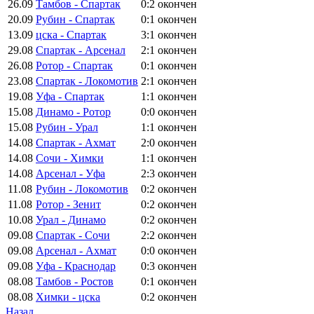
26.09
Тамбов - Спартак
0:2
окончен
20.09
Рубин - Спартак
0:1
окончен
13.09
цска - Спартак
3:1
окончен
29.08
Спартак - Арсенал
2:1
окончен
26.08
Ротор - Спартак
0:1
окончен
23.08
Спартак - Локомотив
2:1
окончен
19.08
Уфа - Спартак
1:1
окончен
15.08
Динамо - Ротор
0:0
окончен
15.08
Рубин - Урал
1:1
окончен
14.08
Спартак - Ахмат
2:0
окончен
14.08
Сочи - Химки
1:1
окончен
14.08
Арсенал - Уфа
2:3
окончен
11.08
Рубин - Локомотив
0:2
окончен
11.08
Ротор - Зенит
0:2
окончен
10.08
Урал - Динамо
0:2
окончен
09.08
Спартак - Сочи
2:2
окончен
09.08
Арсенал - Ахмат
0:0
окончен
09.08
Уфа - Краснодар
0:3
окончен
08.08
Тамбов - Ростов
0:1
окончен
08.08
Химки - цска
0:2
окончен
Назад