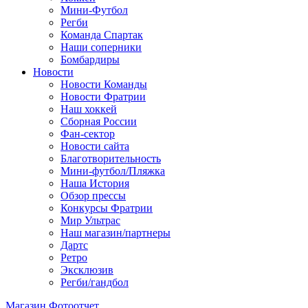
Мини-Футбол
Регби
Команда Спартак
Наши соперники
Бомбардиры
Новости
Новости Команды
Новости Фратрии
Наш хоккей
Сборная России
Фан-cектор
Новости сайта
Благотворительность
Мини-футбол/Пляжка
Наша История
Обзор прессы
Конкурсы Фратрии
Мир Ультрас
Наш магазин/партнеры
Дартс
Ретро
Эксклюзив
Регби/гандбол
Магазин
Фотоотчет