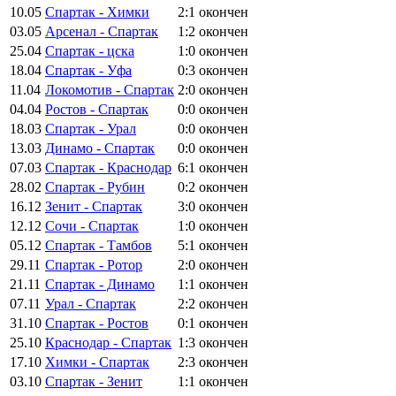
10.05
Спартак - Химки
2:1
окончен
03.05
Арсенал - Спартак
1:2
окончен
25.04
Спартак - цска
1:0
окончен
18.04
Спартак - Уфа
0:3
окончен
11.04
Локомотив - Спартак
2:0
окончен
04.04
Ростов - Спартак
0:0
окончен
18.03
Спартак - Урал
0:0
окончен
13.03
Динамо - Спартак
0:0
окончен
07.03
Спартак - Краснодар
6:1
окончен
28.02
Спартак - Рубин
0:2
окончен
16.12
Зенит - Спартак
3:0
окончен
12.12
Сочи - Спартак
1:0
окончен
05.12
Спартак - Тамбов
5:1
окончен
29.11
Спартак - Ротор
2:0
окончен
21.11
Спартак - Динамо
1:1
окончен
07.11
Урал - Спартак
2:2
окончен
31.10
Спартак - Ростов
0:1
окончен
25.10
Краснодар - Спартак
1:3
окончен
17.10
Химки - Спартак
2:3
окончен
03.10
Спартак - Зенит
1:1
окончен