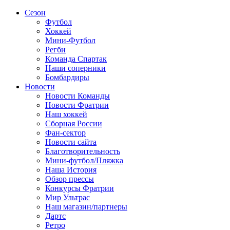
Сезон
Футбол
Хоккей
Мини-Футбол
Регби
Команда Спартак
Наши соперники
Бомбардиры
Новости
Новости Команды
Новости Фратрии
Наш хоккей
Сборная России
Фан-cектор
Новости сайта
Благотворительность
Мини-футбол/Пляжка
Наша История
Обзор прессы
Конкурсы Фратрии
Мир Ультрас
Наш магазин/партнеры
Дартс
Ретро