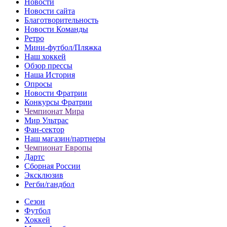
Новости
Новости сайта
Благотворительность
Новости Команды
Ретро
Мини-футбол/Пляжка
Наш хоккей
Обзор прессы
Наша История
Опросы
Новости Фратрии
Конкурсы Фратрии
Чемпионат Мира
Мир Ультрас
Фан-cектор
Наш магазин/партнеры
Чемпионат Европы
Дартс
Сборная России
Эксклюзив
Регби/гандбол
Сезон
Футбол
Хоккей