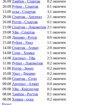
26.09
Тамбов - Спартак
0:2
окончен
20.09
Рубин - Спартак
0:1
окончен
13.09
цска - Спартак
3:1
окончен
29.08
Спартак - Арсенал
2:1
окончен
26.08
Ротор - Спартак
0:1
окончен
23.08
Спартак - Локомотив
2:1
окончен
19.08
Уфа - Спартак
1:1
окончен
15.08
Динамо - Ротор
0:0
окончен
15.08
Рубин - Урал
1:1
окончен
14.08
Спартак - Ахмат
2:0
окончен
14.08
Сочи - Химки
1:1
окончен
14.08
Арсенал - Уфа
2:3
окончен
11.08
Рубин - Локомотив
0:2
окончен
11.08
Ротор - Зенит
0:2
окончен
10.08
Урал - Динамо
0:2
окончен
09.08
Спартак - Сочи
2:2
окончен
09.08
Арсенал - Ахмат
0:0
окончен
09.08
Уфа - Краснодар
0:3
окончен
08.08
Тамбов - Ростов
0:1
окончен
08.08
Химки - цска
0:2
окончен
Назад