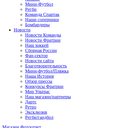
Мини-Футбол
Регби
Команда Спартак
Наши соперники
Бомбардиры
Новости
Новости Команды
Новости Фратрии
Наш хоккей
Сборная России
Фан-cектор
Новости сайта
Благотворительность
Мини-футбол/Пляжка
Наша История
Обзор прессы
Конкурсы Фратрии
Мир Ультрас
Наш магазин/партнеры
Дартс
Ретро
Эксклюзив
Регби/гандбол
Магазин
Фотоотчет