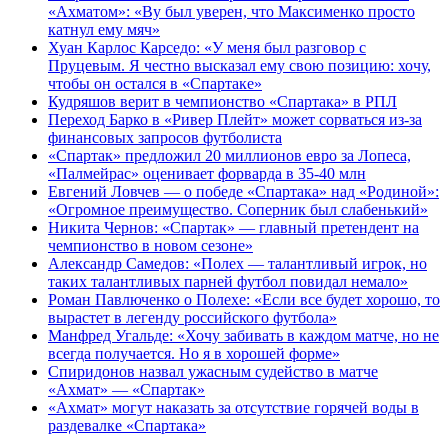
«Ахматом»: «Ву был уверен, что Максименко просто
катнул ему мяч»
Хуан Карлос Карседо: «У меня был разговор с
Пруцевым. Я честно высказал ему свою позицию: хочу,
чтобы он остался в «Спартаке»
Кудряшов верит в чемпионство «Спартака» в РПЛ
Переход Барко в «Ривер Плейт» может сорваться из‑за
финансовых запросов футболиста
«Спартак» предложил 20 миллионов евро за Лопеса,
«Палмейрас» оценивает форварда в 35-40 млн
Евгений Ловчев — о победе «Спартака» над «Родиной»:
«Огромное преимущество. Соперник был слабенький»
Никита Чернов: «Спартак» — главный претендент на
чемпионство в новом сезоне»
Александр Самедов: «Полех — талантливый игрок, но
таких талантливых парней футбол повидал немало»
Роман Павлюченко о Полехе: «Если все будет хорошо, то
вырастет в легенду российского футбола»
Манфред Угальде: «Хочу забивать в каждом матче, но не
всегда получается. Но я в хорошей форме»
Спиридонов назвал ужасным судейство в матче
«Ахмат» — «Спартак»
«Ахмат» могут наказать за отсутствие горячей воды в
раздевалке «Спартака»