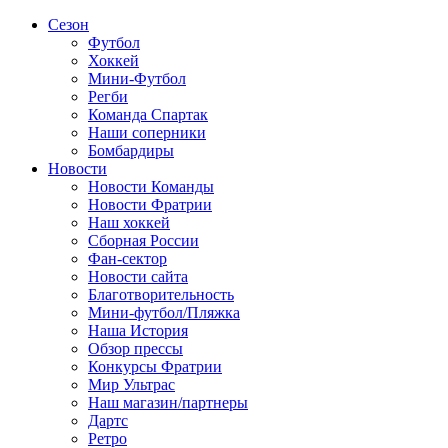
Сезон
Футбол
Хоккей
Мини-Футбол
Регби
Команда Спартак
Наши соперники
Бомбардиры
Новости
Новости Команды
Новости Фратрии
Наш хоккей
Сборная России
Фан-cектор
Новости сайта
Благотворительность
Мини-футбол/Пляжка
Наша История
Обзор прессы
Конкурсы Фратрии
Мир Ультрас
Наш магазин/партнеры
Дартс
Ретро