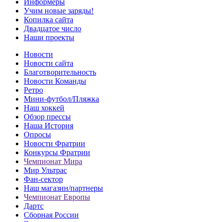
Информеры
Учим новые заряды!
Копилка сайта
Двадцатое число
Наши проекты
Новости
Новости сайта
Благотворительность
Новости Команды
Ретро
Мини-футбол/Пляжка
Наш хоккей
Обзор прессы
Наша История
Опросы
Новости Фратрии
Конкурсы Фратрии
Чемпионат Мира
Мир Ультрас
Фан-cектор
Наш магазин/партнеры
Чемпионат Европы
Дартс
Сборная России