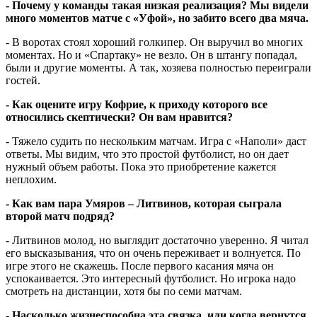
- Почему у команды такая низкая реализация? Мы видели
много моментов матче с «Уфой», но забито всего два мяча.
- В воротах стоял хороший голкипер. Он выручил во многих
моментах. Но и «Спартаку» не везло. Он в штангу попадал,
были и другие моменты. А так, хозяева полностью переиграли
гостей.
- Как оцените игру Кофрие, к приходу которого все
относились скептически? Он вам нравится?
- Тяжело судить по нескольким матчам. Игра с «Наполи» даст
ответы. Мы видим, что это простой футболист, но он дает
нужный объем работы. Пока это приобретение кажется
неплохим.
- Как вам пара Умяров – Литвинов, которая сыграла
второй матч подряд?
- Литвинов молод, но выглядит достаточно уверенно. Я читал
его высказывания, что он очень переживает и волнуется. По
игре этого не скажешь. После первого касания мяча он
успокаивается. Это интересный футболист. Но игрока надо
смотреть на дистанции, хотя бы по семи матчам.
- Насколько жизнеспособна эта связка, или когда вернутся