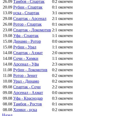
26.09
Тамбов - Спартак
0:2
окончен
20.09
Рубин - Спартак
0:1
окончен
13.09
цска - Спартак
3:1
окончен
29.08
Спартак - Арсенал
2:1
окончен
26.08
Ротор - Спартак
0:1
окончен
23.08
Спартак - Локомотив
2:1
окончен
19.08
Уфа - Спартак
1:1
окончен
15.08
Динамо - Ротор
0:0
окончен
15.08
Рубин - Урал
1:1
окончен
14.08
Спартак - Ахмат
2:0
окончен
14.08
Сочи - Химки
1:1
окончен
14.08
Арсенал - Уфа
2:3
окончен
11.08
Рубин - Локомотив
0:2
окончен
11.08
Ротор - Зенит
0:2
окончен
10.08
Урал - Динамо
0:2
окончен
09.08
Спартак - Сочи
2:2
окончен
09.08
Арсенал - Ахмат
0:0
окончен
09.08
Уфа - Краснодар
0:3
окончен
08.08
Тамбов - Ростов
0:1
окончен
08.08
Химки - цска
0:2
окончен
Назад