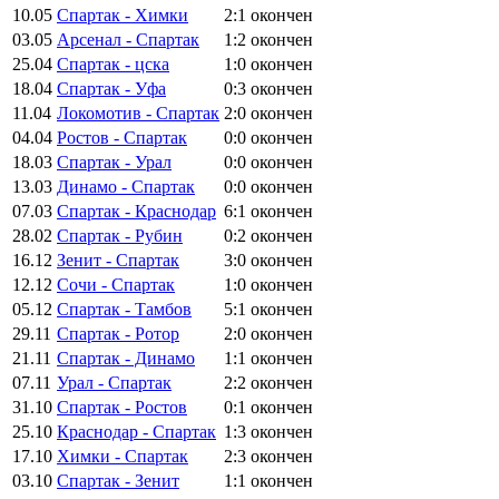
10.05
Спартак - Химки
2:1
окончен
03.05
Арсенал - Спартак
1:2
окончен
25.04
Спартак - цска
1:0
окончен
18.04
Спартак - Уфа
0:3
окончен
11.04
Локомотив - Спартак
2:0
окончен
04.04
Ростов - Спартак
0:0
окончен
18.03
Спартак - Урал
0:0
окончен
13.03
Динамо - Спартак
0:0
окончен
07.03
Спартак - Краснодар
6:1
окончен
28.02
Спартак - Рубин
0:2
окончен
16.12
Зенит - Спартак
3:0
окончен
12.12
Сочи - Спартак
1:0
окончен
05.12
Спартак - Тамбов
5:1
окончен
29.11
Спартак - Ротор
2:0
окончен
21.11
Спартак - Динамо
1:1
окончен
07.11
Урал - Спартак
2:2
окончен
31.10
Спартак - Ростов
0:1
окончен
25.10
Краснодар - Спартак
1:3
окончен
17.10
Химки - Спартак
2:3
окончен
03.10
Спартак - Зенит
1:1
окончен