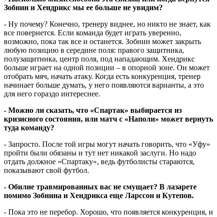
Зобнин и Хендрикс мы ее больше не увидим?
- Ну почему? Конечно, тренеру виднее, но никто не знает, как
все повернется. Если команда будет играть уверенно,
возможно, пока так все и останется. Зобнин может закрыть
любую позицию в середине поля: правого защитника,
полузащитника, центр поля, под нападающим. Хендрикс
больше играет на одной позиции – в опорной зоне. Он может
отобрать мяч, начать атаку. Когда есть конкуренция, тренер
начинает больше думать, у него появляются варианты, а это
для него гораздо интереснее.
- Можно ли сказать, что «Спартак» выбирается из
кризисного состояния, или матч с «Наполи» может вернуть
туда команду?
- Запросто. После той игры могут начать говорить, что «Уфу»
пройти были обязаны и тут нет никакой заслуги. Но надо
отдать должное «Спартаку», ведь футболисты стараются,
показывают свой футбол.
- Обилие травмированных вас не смущает? В лазарете
помимо Зобнина и Хендрикса еще Ларссон и Кутепов.
- Пока это не перебор. Хорошо, что появляется конкуренция, и