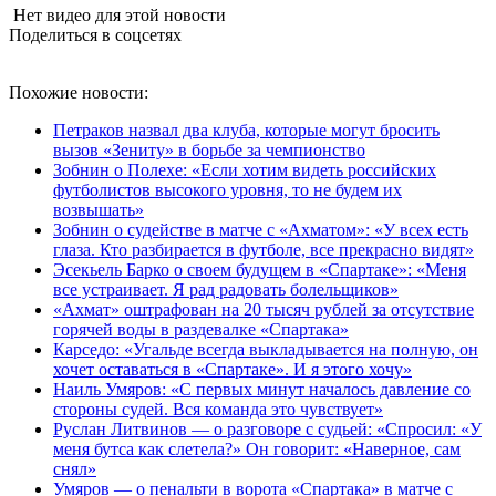
Нет видео для этой новости
Поделиться в соцсетях
Похожие новости:
Петраков назвал два клуба, которые могут бросить
вызов «Зениту» в борьбе за чемпионство
Зобнин о Полехе: «Если хотим видеть российских
футболистов высокого уровня, то не будем их
возвышать»
Зобнин о судействе в матче с «Ахматом»: «У всех есть
глаза. Кто разбирается в футболе, все прекрасно видят»
Эсекьель Барко о своем будущем в «Спартаке»: «Меня
все устраивает. Я рад радовать болельщиков»
«Ахмат» оштрафован на 20 тысяч рублей за отсутствие
горячей воды в раздевалке «Спартака»
Карседо: «Угальде всегда выкладывается на полную, он
хочет оставаться в «Спартаке». И я этого хочу»
Наиль Умяров: «С первых минут началось давление со
стороны судей. Вся команда это чувствует»
Руслан Литвинов — о разговоре с судьей: «Спросил: «У
меня бутса как слетела?» Он говорит: «Наверное, сам
снял»
Умяров — о пенальти в ворота «Спартака» в матче с