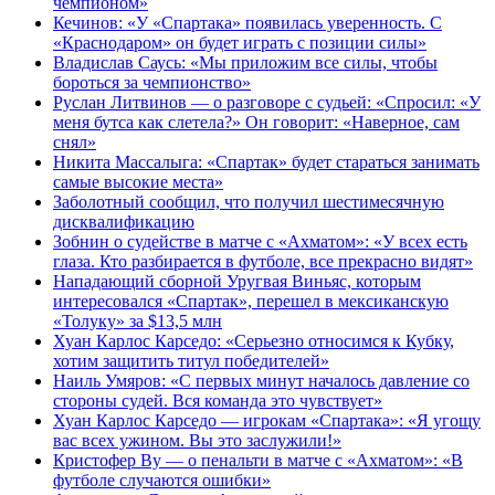
чемпионом»
Кечинов: «У «Спартака» появилась уверенность. С
«Краснодаром» он будет играть с позиции силы»
Владислав Саусь: «Мы приложим все силы, чтобы
бороться за чемпионство»
Руслан Литвинов — о разговоре с судьей: «Спросил: «У
меня бутса как слетела?» Он говорит: «Наверное, сам
снял»
Никита Массалыга: «Спартак» будет стараться занимать
самые высокие места»
Заболотный сообщил, что получил шестимесячную
дисквалификацию
Зобнин о судействе в матче с «Ахматом»: «У всех есть
глаза. Кто разбирается в футболе, все прекрасно видят»
Нападающий сборной Уругвая Виньяс, которым
интересовался «Спартак», перешел в мексиканскую
«Толуку» за $13,5 млн
Хуан Карлос Карседо: «Серьезно относимся к Кубку,
хотим защитить титул победителей»
Наиль Умяров: «С первых минут началось давление со
стороны судей. Вся команда это чувствует»
Хуан Карлос Карседо — игрокам «Спартака»: «Я угощу
вас всех ужином. Вы это заслужили!»
Кристофер Ву — о пенальти в матче с «Ахматом»: «В
футболе случаются ошибки»