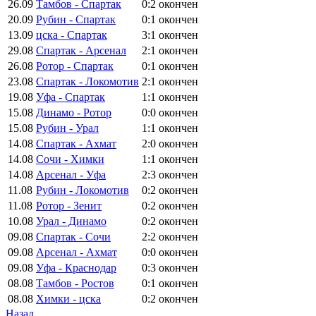
26.09
Тамбов - Спартак
0:2
окончен
20.09
Рубин - Спартак
0:1
окончен
13.09
цска - Спартак
3:1
окончен
29.08
Спартак - Арсенал
2:1
окончен
26.08
Ротор - Спартак
0:1
окончен
23.08
Спартак - Локомотив
2:1
окончен
19.08
Уфа - Спартак
1:1
окончен
15.08
Динамо - Ротор
0:0
окончен
15.08
Рубин - Урал
1:1
окончен
14.08
Спартак - Ахмат
2:0
окончен
14.08
Сочи - Химки
1:1
окончен
14.08
Арсенал - Уфа
2:3
окончен
11.08
Рубин - Локомотив
0:2
окончен
11.08
Ротор - Зенит
0:2
окончен
10.08
Урал - Динамо
0:2
окончен
09.08
Спартак - Сочи
2:2
окончен
09.08
Арсенал - Ахмат
0:0
окончен
09.08
Уфа - Краснодар
0:3
окончен
08.08
Тамбов - Ростов
0:1
окончен
08.08
Химки - цска
0:2
окончен
Назад