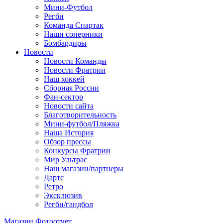
Мини-Футбол
Регби
Команда Спартак
Наши соперники
Бомбардиры
Новости
Новости Команды
Новости Фратрии
Наш хоккей
Сборная России
Фан-cектор
Новости сайта
Благотворительность
Мини-футбол/Пляжка
Наша История
Обзор прессы
Конкурсы Фратрии
Мир Ультрас
Наш магазин/партнеры
Дартс
Ретро
Эксклюзив
Регби/гандбол
Магазин
Фотоотчет