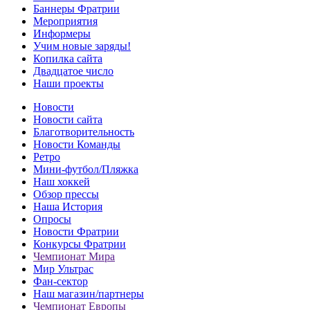
Баннеры Фратрии
Мероприятия
Информеры
Учим новые заряды!
Копилка сайта
Двадцатое число
Наши проекты
Новости
Новости сайта
Благотворительность
Новости Команды
Ретро
Мини-футбол/Пляжка
Наш хоккей
Обзор прессы
Наша История
Опросы
Новости Фратрии
Конкурсы Фратрии
Чемпионат Мира
Мир Ультрас
Фан-cектор
Наш магазин/партнеры
Чемпионат Европы