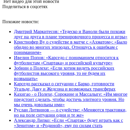
Нет видео для этой новости
Поделиться в соцсетях
Похожие новости:
Дмитрий Маркитесов: «Тедеско и Ваноли были похожи
друг на друга в плане тренировочного процесса и игры»
Кристиофер Ву о судействе в матче с «Ахматом»: «Было
обидно во многих эпизодах. Отношусь к ошибкам с
пониманием»
Ивелин Попов: «Карседо с пониманием относится к
футболистам «Спартака» и российской культуре»
Зобнин о Полехе: «Если хотим видеть российских
футболистов высокого уровня, то не будем их
возвышать»
Карседо рассказал о ситуации с Барко, готовности
Угальде, Даку и Жедсона и возможных трансферах
Кахигао - о Полехе, Сорокине и Массалыге: «Им многое
предстоит сделать, чтобы достичь элитного уровня. Но
мы очень довольны ими»
Руслан Литвинов — о судействе: «Меняются трактовки,
но на поле ситуации одни и те же»
Александр Липко: «Если «Спартак» будет играть как с
«Зенитом» и «Родиной», ему по силам стать