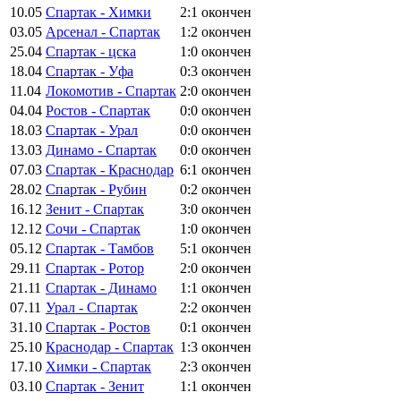
10.05
Спартак - Химки
2:1
окончен
03.05
Арсенал - Спартак
1:2
окончен
25.04
Спартак - цска
1:0
окончен
18.04
Спартак - Уфа
0:3
окончен
11.04
Локомотив - Спартак
2:0
окончен
04.04
Ростов - Спартак
0:0
окончен
18.03
Спартак - Урал
0:0
окончен
13.03
Динамо - Спартак
0:0
окончен
07.03
Спартак - Краснодар
6:1
окончен
28.02
Спартак - Рубин
0:2
окончен
16.12
Зенит - Спартак
3:0
окончен
12.12
Сочи - Спартак
1:0
окончен
05.12
Спартак - Тамбов
5:1
окончен
29.11
Спартак - Ротор
2:0
окончен
21.11
Спартак - Динамо
1:1
окончен
07.11
Урал - Спартак
2:2
окончен
31.10
Спартак - Ростов
0:1
окончен
25.10
Краснодар - Спартак
1:3
окончен
17.10
Химки - Спартак
2:3
окончен
03.10
Спартак - Зенит
1:1
окончен