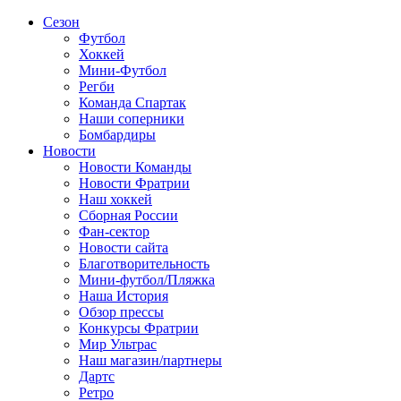
Сезон
Футбол
Хоккей
Мини-Футбол
Регби
Команда Спартак
Наши соперники
Бомбардиры
Новости
Новости Команды
Новости Фратрии
Наш хоккей
Сборная России
Фан-cектор
Новости сайта
Благотворительность
Мини-футбол/Пляжка
Наша История
Обзор прессы
Конкурсы Фратрии
Мир Ультрас
Наш магазин/партнеры
Дартс
Ретро