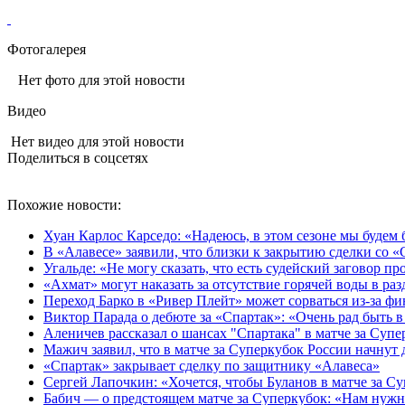
Фотогалерея
Нет фото для этой новости
Видео
Нет видео для этой новости
Поделиться в соцсетях
Похожие новости:
Хуан Карлос Карседо: «Надеюсь, в этом сезоне мы будем б
В «Алавесе» заявили, что близки к закрытию сделки со 
Угальде: «Не могу сказать, что есть судейский заговор п
«Ахмат» могут наказать за отсутствие горячей воды в ра
Переход Барко в «Ривер Плейт» может сорваться из‑за ф
Виктор Парада о дебюте за «Спартак»: «Очень рад быть в
Аленичев рассказал о шансах "Спартака" в матче за Суп
Мажич заявил, что в матче за Суперкубок России начнут
«Спартак» закрывает сделку по защитнику «Алавеса»
Сергей Лапочкин: «Хочется, чтобы Буланов в матче за С
Бабич — о предстоящем матче за Суперкубок: «Нам нужн