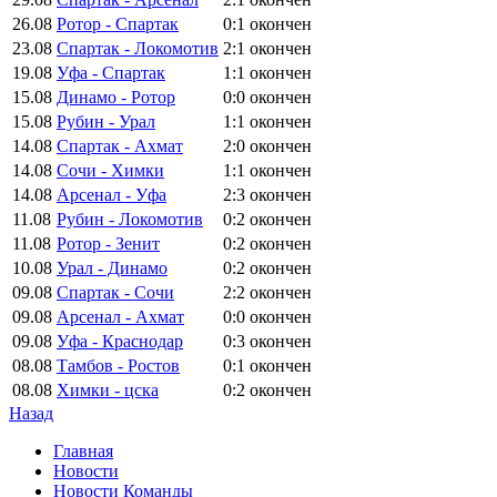
26.08
Ротор - Спартак
0:1
окончен
23.08
Спартак - Локомотив
2:1
окончен
19.08
Уфа - Спартак
1:1
окончен
15.08
Динамо - Ротор
0:0
окончен
15.08
Рубин - Урал
1:1
окончен
14.08
Спартак - Ахмат
2:0
окончен
14.08
Сочи - Химки
1:1
окончен
14.08
Арсенал - Уфа
2:3
окончен
11.08
Рубин - Локомотив
0:2
окончен
11.08
Ротор - Зенит
0:2
окончен
10.08
Урал - Динамо
0:2
окончен
09.08
Спартак - Сочи
2:2
окончен
09.08
Арсенал - Ахмат
0:0
окончен
09.08
Уфа - Краснодар
0:3
окончен
08.08
Тамбов - Ростов
0:1
окончен
08.08
Химки - цска
0:2
окончен
Назад
Главная
Новости
Новости Команды