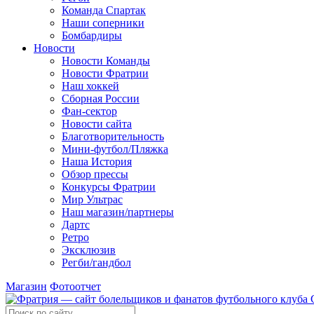
Команда Спартак
Наши соперники
Бомбардиры
Новости
Новости Команды
Новости Фратрии
Наш хоккей
Сборная России
Фан-cектор
Новости сайта
Благотворительность
Мини-футбол/Пляжка
Наша История
Обзор прессы
Конкурсы Фратрии
Мир Ультрас
Наш магазин/партнеры
Дартс
Ретро
Эксклюзив
Регби/гандбол
Магазин
Фотоотчет