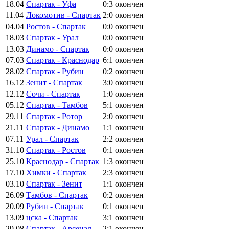
18.04
Спартак - Уфа
0:3
окончен
11.04
Локомотив - Спартак
2:0
окончен
04.04
Ростов - Спартак
0:0
окончен
18.03
Спартак - Урал
0:0
окончен
13.03
Динамо - Спартак
0:0
окончен
07.03
Спартак - Краснодар
6:1
окончен
28.02
Спартак - Рубин
0:2
окончен
16.12
Зенит - Спартак
3:0
окончен
12.12
Сочи - Спартак
1:0
окончен
05.12
Спартак - Тамбов
5:1
окончен
29.11
Спартак - Ротор
2:0
окончен
21.11
Спартак - Динамо
1:1
окончен
07.11
Урал - Спартак
2:2
окончен
31.10
Спартак - Ростов
0:1
окончен
25.10
Краснодар - Спартак
1:3
окончен
17.10
Химки - Спартак
2:3
окончен
03.10
Спартак - Зенит
1:1
окончен
26.09
Тамбов - Спартак
0:2
окончен
20.09
Рубин - Спартак
0:1
окончен
13.09
цска - Спартак
3:1
окончен
29.08
Спартак - Арсенал
2:1
окончен