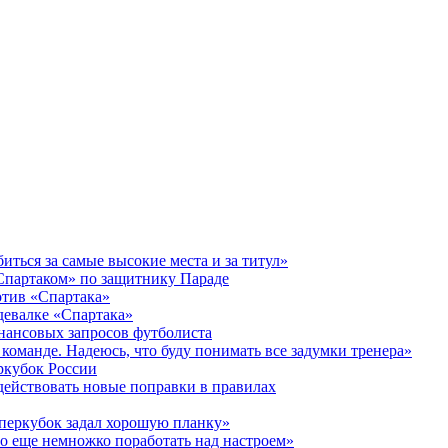
иться за самые высокие места и за титул»
«Спартаком» по защитнику Параде
ротив «Спартака»
здевалке «Спартака»
инансовых запросов футболиста
 команде. Надеюсь, что буду понимать все задумки тренера»
еркубок России
 действовать новые поправки в правилах
уперкубок задал хорошую планку»
о еще немножко поработать над настроем»