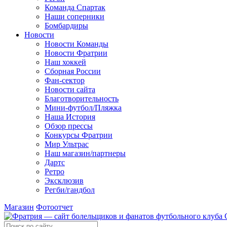
Команда Спартак
Наши соперники
Бомбардиры
Новости
Новости Команды
Новости Фратрии
Наш хоккей
Сборная России
Фан-cектор
Новости сайта
Благотворительность
Мини-футбол/Пляжка
Наша История
Обзор прессы
Конкурсы Фратрии
Мир Ультрас
Наш магазин/партнеры
Дартс
Ретро
Эксклюзив
Регби/гандбол
Магазин
Фотоотчет