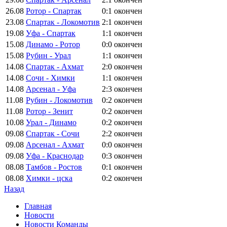
26.08
Ротор - Спартак
0:1
окончен
23.08
Спартак - Локомотив
2:1
окончен
19.08
Уфа - Спартак
1:1
окончен
15.08
Динамо - Ротор
0:0
окончен
15.08
Рубин - Урал
1:1
окончен
14.08
Спартак - Ахмат
2:0
окончен
14.08
Сочи - Химки
1:1
окончен
14.08
Арсенал - Уфа
2:3
окончен
11.08
Рубин - Локомотив
0:2
окончен
11.08
Ротор - Зенит
0:2
окончен
10.08
Урал - Динамо
0:2
окончен
09.08
Спартак - Сочи
2:2
окончен
09.08
Арсенал - Ахмат
0:0
окончен
09.08
Уфа - Краснодар
0:3
окончен
08.08
Тамбов - Ростов
0:1
окончен
08.08
Химки - цска
0:2
окончен
Назад
Главная
Новости
Новости Команды