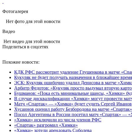
Фотогалерея
Нет фото для этой новости
Видео
Нет видео для этой новости
Поделиться в соцсетях
Похожие новости:
КДК РФС рассмотрит удаление Глушенкова в матче «Сп
Кукуляк не будет получать назначения в ближайшее вре
ЭСК: Кукуляк ошибочно удалил Денисова в матче «Химк
Арбитр Федотов: «Кукуляк просто выдумал вторую карто
Бушманов: «Пока есть минимальные шансы, «Химки» буд
В случае дисквалификации «Химки» могут провести мат
Матч «Спартак» — «Химки» будет судить Сергей Иванов
Хусаинов оценил работу Безбородова на матче «Спарта
Посол Аргентины в России посетил матч «Спартак» — 
«Химки» исключили из числа членов РФС
«Спартак» разгромил «Химки»
«Химки» хотели арендовать Соболева