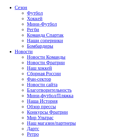
Сезон
Футбол
Хоккей
Мини-Футбол
Регби
Команда Спартак
Наши соперники
Бомбардиры
Новости
Новости Команды
Новости Фратрии
Наш хоккей
Сборная России
Фан-cектор
Новости сайта
Благотворительность
Мини-футбол/Пляжка
Наша История
Обзор прессы
Конкурсы Фратрии
Мир Ультрас
Наш магазин/партнеры
Дартс
Ретро