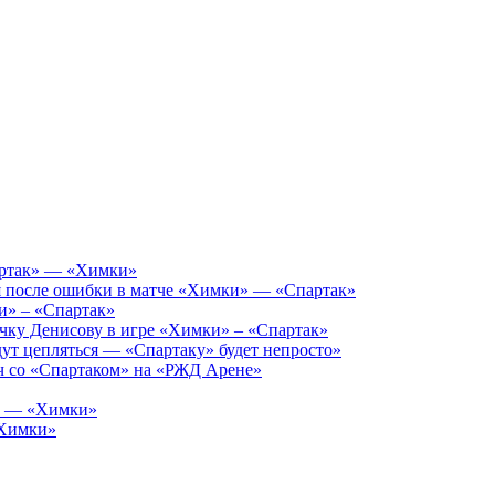
артак» — «Химки»
мя после ошибки в матче «Химки» — «Спартак»
и» – «Спартак»
чку Денисову в игре «Химки» – «Спартак»
ут цепляться — «Спартаку» будет непросто»
ч со «Спартаком» на «РЖД Арене»
к» — «Химки»
«Химки»