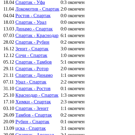
18.04
Спартак - Уфа
0:3
окончен
11.04
Локомотив - Спартак
2:0
окончен
04.04
Ростов - Спартак
0:0
окончен
18.03
Спартак - Урал
0:0
окончен
13.03
Динамо - Спартак
0:0
окончен
07.03
Спартак - Краснодар
6:1
окончен
28.02
Спартак - Рубин
0:2
окончен
16.12
Зенит - Спартак
3:0
окончен
12.12
Сочи - Спартак
1:0
окончен
05.12
Спартак - Тамбов
5:1
окончен
29.11
Спартак - Ротор
2:0
окончен
21.11
Спартак - Динамо
1:1
окончен
07.11
Урал - Спартак
2:2
окончен
31.10
Спартак - Ростов
0:1
окончен
25.10
Краснодар - Спартак
1:3
окончен
17.10
Химки - Спартак
2:3
окончен
03.10
Спартак - Зенит
1:1
окончен
26.09
Тамбов - Спартак
0:2
окончен
20.09
Рубин - Спартак
0:1
окончен
13.09
цска - Спартак
3:1
окончен
29.08
Спартак - Арсенал
2:1
окончен