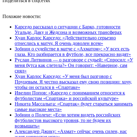
Поделиться в соцсетях
Похожие новости:
Карседо рассказал о ситуации с Барко, готовности
Угальде, Даку и Жедсона и возможных трансферах
Хуан Карлос Карседо: «Действительно серьезно
отнеслись к матчу. Я очень доволен всем»
Зобнин о судействе в матче с «Ахматом»: «У всех есть
глаза. Кто разбирается в футболе, все прекрасно видят»
Руслан Литвинов — о разговоре с судьей: «Спросил: «У
меня бутса как слетела?» Он говорит: «Наверное, сам
снял»
Хуан Карлос Карседо: «У меня был разговор с
Пруцевым. Я честно высказал ему свою позицию: хочу,
чтобы он остался в «Спартаке»
Ивелин Попов: «Карседо с пониманием относится к
футболистам «Спартака» и российской культуре»
Никита Массалыга: «Спартак» будет стараться занимать
самые высокие места»
Зобнин о Полехе: «Если хотим видеть российских
футболистов высокого уровня, то не будем их
возвышать»
Александер Джику: «Ахмат» сейчас очень силен, нас
ждет непростая игра»