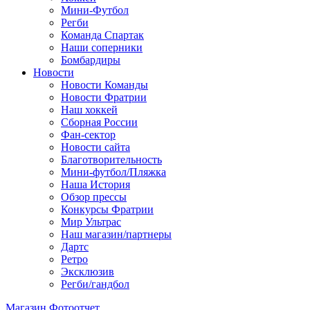
Мини-Футбол
Регби
Команда Спартак
Наши соперники
Бомбардиры
Новости
Новости Команды
Новости Фратрии
Наш хоккей
Сборная России
Фан-cектор
Новости сайта
Благотворительность
Мини-футбол/Пляжка
Наша История
Обзор прессы
Конкурсы Фратрии
Мир Ультрас
Наш магазин/партнеры
Дартс
Ретро
Эксклюзив
Регби/гандбол
Магазин
Фотоотчет