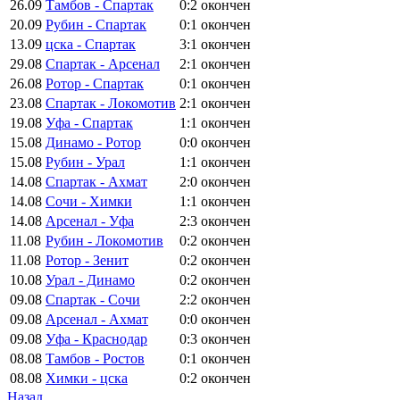
26.09
Тамбов - Спартак
0:2
окончен
20.09
Рубин - Спартак
0:1
окончен
13.09
цска - Спартак
3:1
окончен
29.08
Спартак - Арсенал
2:1
окончен
26.08
Ротор - Спартак
0:1
окончен
23.08
Спартак - Локомотив
2:1
окончен
19.08
Уфа - Спартак
1:1
окончен
15.08
Динамо - Ротор
0:0
окончен
15.08
Рубин - Урал
1:1
окончен
14.08
Спартак - Ахмат
2:0
окончен
14.08
Сочи - Химки
1:1
окончен
14.08
Арсенал - Уфа
2:3
окончен
11.08
Рубин - Локомотив
0:2
окончен
11.08
Ротор - Зенит
0:2
окончен
10.08
Урал - Динамо
0:2
окончен
09.08
Спартак - Сочи
2:2
окончен
09.08
Арсенал - Ахмат
0:0
окончен
09.08
Уфа - Краснодар
0:3
окончен
08.08
Тамбов - Ростов
0:1
окончен
08.08
Химки - цска
0:2
окончен
Назад