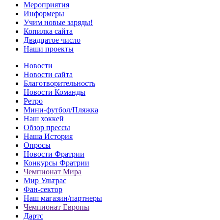
Мероприятия
Информеры
Учим новые заряды!
Копилка сайта
Двадцатое число
Наши проекты
Новости
Новости сайта
Благотворительность
Новости Команды
Ретро
Мини-футбол/Пляжка
Наш хоккей
Обзор прессы
Наша История
Опросы
Новости Фратрии
Конкурсы Фратрии
Чемпионат Мира
Мир Ультрас
Фан-cектор
Наш магазин/партнеры
Чемпионат Европы
Дартс