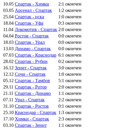
10.05
Спартак - Химки
2:1
окончен
03.05
Арсенал - Спартак
1:2
окончен
25.04
Спартак - цска
1:0
окончен
18.04
Спартак - Уфа
0:3
окончен
11.04
Локомотив - Спартак
2:0
окончен
04.04
Ростов - Спартак
0:0
окончен
18.03
Спартак - Урал
0:0
окончен
13.03
Динамо - Спартак
0:0
окончен
07.03
Спартак - Краснодар
6:1
окончен
28.02
Спартак - Рубин
0:2
окончен
16.12
Зенит - Спартак
3:0
окончен
12.12
Сочи - Спартак
1:0
окончен
05.12
Спартак - Тамбов
5:1
окончен
29.11
Спартак - Ротор
2:0
окончен
21.11
Спартак - Динамо
1:1
окончен
07.11
Урал - Спартак
2:2
окончен
31.10
Спартак - Ростов
0:1
окончен
25.10
Краснодар - Спартак
1:3
окончен
17.10
Химки - Спартак
2:3
окончен
03.10
Спартак - Зенит
1:1
окончен