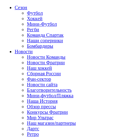
Сезон
Футбол
Хоккей
Мини-Футбол
Регби
Команда Спартак
Наши соперники
Бомбардиры
Новости
Новости Команды
Новости Фратрии
Наш хоккей
Сборная России
Фан-cектор
Новости сайта
Благотворительность
Мини-футбол/Пляжка
Наша История
Обзор прессы
Конкурсы Фратрии
Мир Ультрас
Наш магазин/партнеры
Дартс
Ретро