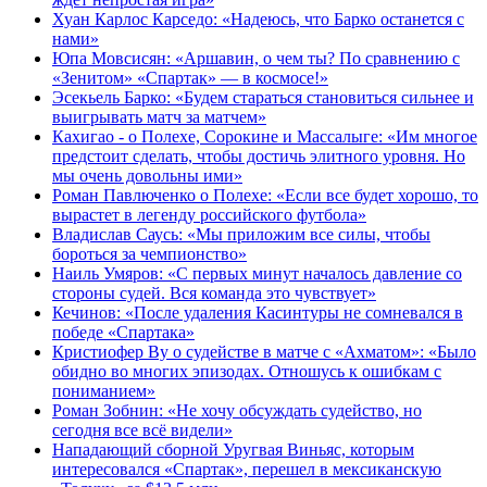
Хуан Карлос Карседо: «Надеюсь, что Барко останется с
нами»
Юпа Мовсисян: «Аршавин, о чем ты? По сравнению с
«Зенитом» «Спартак» — в космосе!»
Эсекьель Барко: «Будем стараться становиться сильнее и
выигрывать матч за матчем»
Кахигао - о Полехе, Сорокине и Массалыге: «Им многое
предстоит сделать, чтобы достичь элитного уровня. Но
мы очень довольны ими»
Роман Павлюченко о Полехе: «Если все будет хорошо, то
вырастет в легенду российского футбола»
Владислав Саусь: «Мы приложим все силы, чтобы
бороться за чемпионство»
Наиль Умяров: «С первых минут началось давление со
стороны судей. Вся команда это чувствует»
Кечинов: «После удаления Касинтуры не сомневался в
победе «Спартака»
Кристиофер Ву о судействе в матче с «Ахматом»: «Было
обидно во многих эпизодах. Отношусь к ошибкам с
пониманием»
Роман Зобнин: «Не хочу обсуждать судейство, но
сегодня все всё видели»
Нападающий сборной Уругвая Виньяс, которым
интересовался «Спартак», перешел в мексиканскую