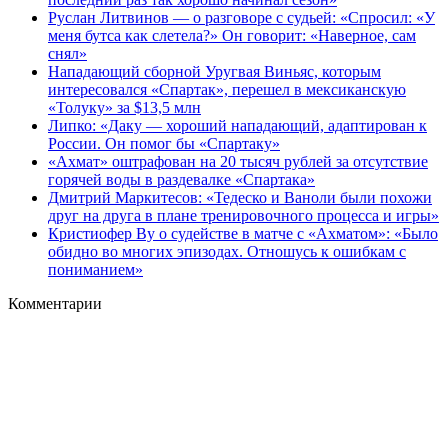
Руслан Литвинов — о разговоре с судьей: «Спросил: «У
меня бутса как слетела?» Он говорит: «Наверное, сам
снял»
Нападающий сборной Уругвая Виньяс, которым
интересовался «Спартак», перешел в мексиканскую
«Толуку» за $13,5 млн
Липко: «Даку — хороший нападающий, адаптирован к
России. Он помог бы «Спартаку»
«Ахмат» оштрафован на 20 тысяч рублей за отсутствие
горячей воды в раздевалке «Спартака»
Дмитрий Маркитесов: «Тедеско и Ваноли были похожи
друг на друга в плане тренировочного процесса и игры»
Кристиофер Ву о судействе в матче с «Ахматом»: «Было
обидно во многих эпизодах. Отношусь к ошибкам с
пониманием»
Комментарии