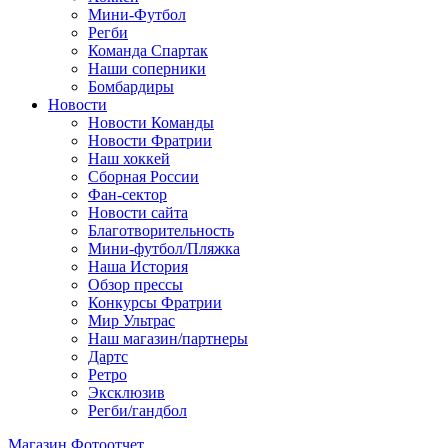
Мини-Футбол
Регби
Команда Спартак
Наши соперники
Бомбардиры
Новости
Новости Команды
Новости Фратрии
Наш хоккей
Сборная России
Фан-cектор
Новости сайта
Благотворительность
Мини-футбол/Пляжка
Наша История
Обзор прессы
Конкурсы Фратрии
Мир Ультрас
Наш магазин/партнеры
Дартс
Ретро
Эксклюзив
Регби/гандбол
Магазин
Фотоотчет