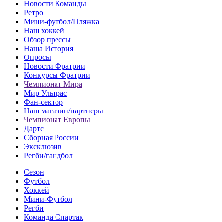
Новости Команды
Ретро
Мини-футбол/Пляжка
Наш хоккей
Обзор прессы
Наша История
Опросы
Новости Фратрии
Конкурсы Фратрии
Чемпионат Мира
Мир Ультрас
Фан-cектор
Наш магазин/партнеры
Чемпионат Европы
Дартс
Сборная России
Эксклюзив
Регби/гандбол
Сезон
Футбол
Хоккей
Мини-Футбол
Регби
Команда Спартак