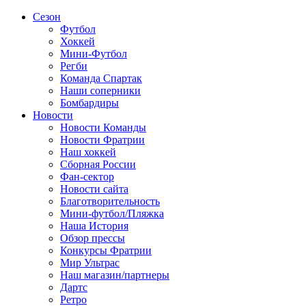
Сезон
Футбол
Хоккей
Мини-Футбол
Регби
Команда Спартак
Наши соперники
Бомбардиры
Новости
Новости Команды
Новости Фратрии
Наш хоккей
Сборная России
Фан-cектор
Новости сайта
Благотворительность
Мини-футбол/Пляжка
Наша История
Обзор прессы
Конкурсы Фратрии
Мир Ультрас
Наш магазин/партнеры
Дартс
Ретро