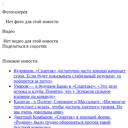
Фотогалерея
Нет фото для этой новости
Видео
Нет видео для этой новости
Поделиться в соцсетях
Похожие новости:
Кудряшов: «Спартак» достаточно часто хорошо начинает
сезон. Если будет показывать стабильный результат, то
поборется за титул»
Умяров — о будущем Барко в «Спартаке»: «Это дело
игрока и клуба. Понятно, что у Эсекьеля сильное
влияние на команду»
Кахигао - о Полехе, Сорокине и Массалыге: «Им многое
предстоит сделать, чтобы достичь элитного уровня. Но
мы очень довольны ими»
Дмитрий Комбаров: «Спартак» в хорошей форме.
«Родине» было трудно обороняться против такой
быстрой команды»