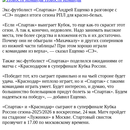
Экс-футболист «Спартака» Андрей Ещенко в разговоре с
«СЭ» подвел итоги сезона РПЛ для красно-белых.
«Если «Спартак» выиграет Кубок, то еще как-то скрасит этот
сезон. А так я, конечно, недоволен. Надо занимать высокие
места, тем более средства и вложения есть и их достаточно.
Почему они не обыграли «Махачкалу» и других соперников
из нижней части таблицы? При этом хорошо играли
с командами из верха», — сказал Ещенко «СЭ».
Также экс-футболист «Спартака» поделился ожиданиями от
матча с «Краснодаром в суперфинале Кубка России.
«Победит тот, кто сыграет правильно и на чьей стороне будет
удача. «Краснодар» неплохо играет, но и «Спартак» с такими
командами играть умеет. Будет интересно, и думаю, что
большинство болельщиков придут болеть за «Спартак». Будем
надеяться на победу», — добавил Ещенко.
«Спартак» и «Краснодар» сыграют в суперфинале Кубка
России сезона-2025/2026 в воскресенье, 24 мая. Матч пройдет
на стадионе «Лужники» в Москве. Стартовый свисток
прозвучит в 17.00 по московскому времени.