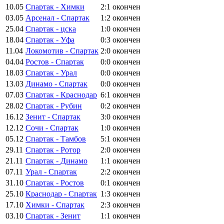
10.05
Спартак - Химки
2:1
окончен
03.05
Арсенал - Спартак
1:2
окончен
25.04
Спартак - цска
1:0
окончен
18.04
Спартак - Уфа
0:3
окончен
11.04
Локомотив - Спартак
2:0
окончен
04.04
Ростов - Спартак
0:0
окончен
18.03
Спартак - Урал
0:0
окончен
13.03
Динамо - Спартак
0:0
окончен
07.03
Спартак - Краснодар
6:1
окончен
28.02
Спартак - Рубин
0:2
окончен
16.12
Зенит - Спартак
3:0
окончен
12.12
Сочи - Спартак
1:0
окончен
05.12
Спартак - Тамбов
5:1
окончен
29.11
Спартак - Ротор
2:0
окончен
21.11
Спартак - Динамо
1:1
окончен
07.11
Урал - Спартак
2:2
окончен
31.10
Спартак - Ростов
0:1
окончен
25.10
Краснодар - Спартак
1:3
окончен
17.10
Химки - Спартак
2:3
окончен
03.10
Спартак - Зенит
1:1
окончен