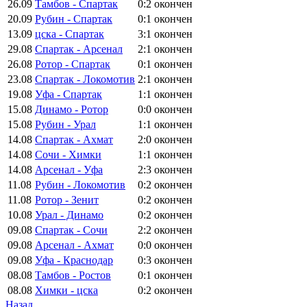
26.09
Тамбов - Спартак
0:2
окончен
20.09
Рубин - Спартак
0:1
окончен
13.09
цска - Спартак
3:1
окончен
29.08
Спартак - Арсенал
2:1
окончен
26.08
Ротор - Спартак
0:1
окончен
23.08
Спартак - Локомотив
2:1
окончен
19.08
Уфа - Спартак
1:1
окончен
15.08
Динамо - Ротор
0:0
окончен
15.08
Рубин - Урал
1:1
окончен
14.08
Спартак - Ахмат
2:0
окончен
14.08
Сочи - Химки
1:1
окончен
14.08
Арсенал - Уфа
2:3
окончен
11.08
Рубин - Локомотив
0:2
окончен
11.08
Ротор - Зенит
0:2
окончен
10.08
Урал - Динамо
0:2
окончен
09.08
Спартак - Сочи
2:2
окончен
09.08
Арсенал - Ахмат
0:0
окончен
09.08
Уфа - Краснодар
0:3
окончен
08.08
Тамбов - Ростов
0:1
окончен
08.08
Химки - цска
0:2
окончен
Назад