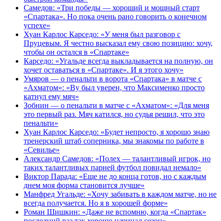
Самедов: «Три победы — хороший и мощный старт
«Спартака». Но пока очень рано говорить о конечном
успехе»
Хуан Карлос Карседо: «У меня был разговор с
Пруцевым. Я честно высказал ему свою позицию: хочу,
чтобы он остался в «Спартаке»
Карседо: «Угальде всегда выкладывается на полную, он
хочет оставаться в «Спартаке». И я этого хочу»
Умяров — о пенальти в ворота «Спартака» в матче с
«Ахматом»: «Ву был уверен, что Максименко просто
катнул ему мяч»
Зобнин — о пенальти в матче с «Ахматом»: «Для меня
это первый раз. Мяч катился, но судья решил, что это
пенальти»
Хуан Карлос Карседо: «Будет непросто, я хорошо знаю
тренерский штаб соперника, мы знакомы по работе в
«Севилье»
Александр Самедов: «Полех — талантливый игрок, но
таких талантливых парней футбол повидал немало»
Виктор Парада: «Еще не до конца готов, но с каждым
днем моя форма становится лучше»
Манфред Угальде: «Хочу забивать в каждом матче, но не
всегда получается. Но я в хорошей форме»
Роман Шишкин: «Даже не вспомню, когда «Спартак»
последний раз так хорошо начинал сезон»