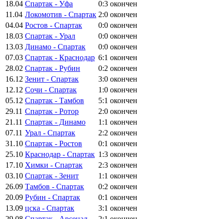
18.04
Спартак - Уфа
0:3
окончен
11.04
Локомотив - Спартак
2:0
окончен
04.04
Ростов - Спартак
0:0
окончен
18.03
Спартак - Урал
0:0
окончен
13.03
Динамо - Спартак
0:0
окончен
07.03
Спартак - Краснодар
6:1
окончен
28.02
Спартак - Рубин
0:2
окончен
16.12
Зенит - Спартак
3:0
окончен
12.12
Сочи - Спартак
1:0
окончен
05.12
Спартак - Тамбов
5:1
окончен
29.11
Спартак - Ротор
2:0
окончен
21.11
Спартак - Динамо
1:1
окончен
07.11
Урал - Спартак
2:2
окончен
31.10
Спартак - Ростов
0:1
окончен
25.10
Краснодар - Спартак
1:3
окончен
17.10
Химки - Спартак
2:3
окончен
03.10
Спартак - Зенит
1:1
окончен
26.09
Тамбов - Спартак
0:2
окончен
20.09
Рубин - Спартак
0:1
окончен
13.09
цска - Спартак
3:1
окончен
29.08
Спартак - Арсенал
2:1
окончен