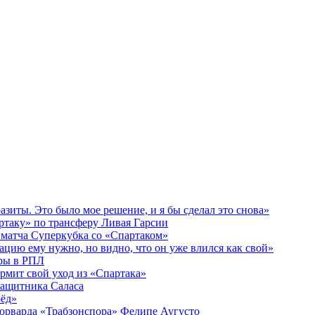
азиты. Это было мое решение, и я бы сделал это снова»
ртаку» по трансферу Ливая Гарсии
 матча Суперкубка со «Спартаком»
ацию ему нужно, но видно, что он уже влился как свой»
гры в РПЛ
рмит свой уход из «Спартака»
защитника Саласа
рёд»
орварда «Трабзонспора» Фелипе Аугусто