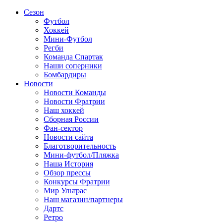
Сезон
Футбол
Хоккей
Мини-Футбол
Регби
Команда Спартак
Наши соперники
Бомбардиры
Новости
Новости Команды
Новости Фратрии
Наш хоккей
Сборная России
Фан-cектор
Новости сайта
Благотворительность
Мини-футбол/Пляжка
Наша История
Обзор прессы
Конкурсы Фратрии
Мир Ультрас
Наш магазин/партнеры
Дартс
Ретро