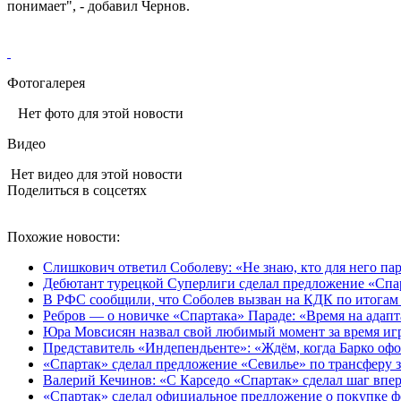
понимает", - добавил Чернов.
Фотогалерея
Нет фото для этой новости
Видео
Нет видео для этой новости
Поделиться в соцсетях
Похожие новости:
Слишкович ответил Соболеву: «Не знаю, кто для него пар
Дебютант турецкой Суперлиги сделал предложение «Спа
В РФС сообщили, что Соболев вызван на КДК по итогам
Ребров — о новичке «Спартака» Параде: «Время на адапт
Юра Мовсисян назвал свой любимый момент за время и
Представитель «Индепендьенте»: «Ждём, когда Барко офо
«Спартак» сделал предложение «Севилье» по трансферу 
Валерий Кечинов: «С Карседо «Спартак» сделал шаг впе
«Спартак» сделал официальное предложение о покупке ф