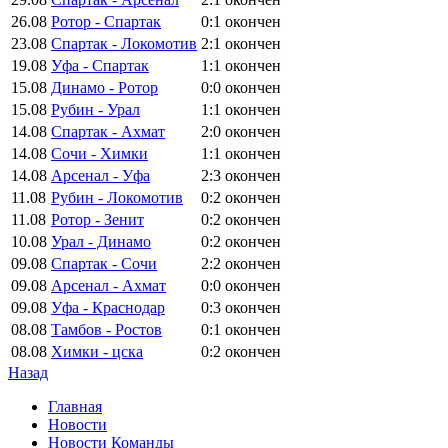
26.08
Ротор - Спартак
0:1
окончен
23.08
Спартак - Локомотив
2:1
окончен
19.08
Уфа - Спартак
1:1
окончен
15.08
Динамо - Ротор
0:0
окончен
15.08
Рубин - Урал
1:1
окончен
14.08
Спартак - Ахмат
2:0
окончен
14.08
Сочи - Химки
1:1
окончен
14.08
Арсенал - Уфа
2:3
окончен
11.08
Рубин - Локомотив
0:2
окончен
11.08
Ротор - Зенит
0:2
окончен
10.08
Урал - Динамо
0:2
окончен
09.08
Спартак - Сочи
2:2
окончен
09.08
Арсенал - Ахмат
0:0
окончен
09.08
Уфа - Краснодар
0:3
окончен
08.08
Тамбов - Ростов
0:1
окончен
08.08
Химки - цска
0:2
окончен
Назад
Главная
Новости
Новости Команды