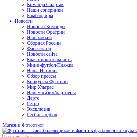
Команда Спартак
Наши соперники
Бомбардиры
Новости
Новости Команды
Новости Фратрии
Наш хоккей
Сборная России
Фан-cектор
Новости сайта
Благотворительность
Мини-футбол/Пляжка
Наша История
Обзор прессы
Конкурсы Фратрии
Мир Ультрас
Наш магазин/партнеры
Дартс
Ретро
Эксклюзив
Регби/гандбол
Магазин
Фотоотчет