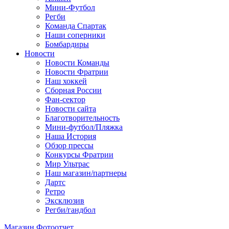
Мини-Футбол
Регби
Команда Спартак
Наши соперники
Бомбардиры
Новости
Новости Команды
Новости Фратрии
Наш хоккей
Сборная России
Фан-cектор
Новости сайта
Благотворительность
Мини-футбол/Пляжка
Наша История
Обзор прессы
Конкурсы Фратрии
Мир Ультрас
Наш магазин/партнеры
Дартс
Ретро
Эксклюзив
Регби/гандбол
Магазин
Фотоотчет