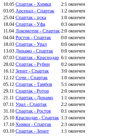
10.05
Спартак - Химки
2:1
окончен
03.05
Арсенал - Спартак
1:2
окончен
25.04
Спартак - цска
1:0
окончен
18.04
Спартак - Уфа
0:3
окончен
11.04
Локомотив - Спартак
2:0
окончен
04.04
Ростов - Спартак
0:0
окончен
18.03
Спартак - Урал
0:0
окончен
13.03
Динамо - Спартак
0:0
окончен
07.03
Спартак - Краснодар
6:1
окончен
28.02
Спартак - Рубин
0:2
окончен
16.12
Зенит - Спартак
3:0
окончен
12.12
Сочи - Спартак
1:0
окончен
05.12
Спартак - Тамбов
5:1
окончен
29.11
Спартак - Ротор
2:0
окончен
21.11
Спартак - Динамо
1:1
окончен
07.11
Урал - Спартак
2:2
окончен
31.10
Спартак - Ростов
0:1
окончен
25.10
Краснодар - Спартак
1:3
окончен
17.10
Химки - Спартак
2:3
окончен
03.10
Спартак - Зенит
1:1
окончен