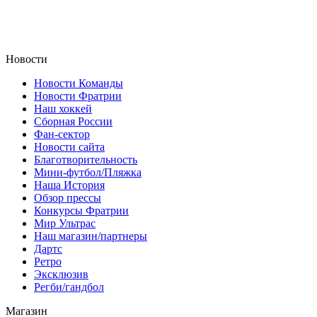
Новости
Новости Команды
Новости Фратрии
Наш хоккей
Сборная России
Фан-cектор
Новости сайта
Благотворительность
Мини-футбол/Пляжка
Наша История
Обзор прессы
Конкурсы Фратрии
Мир Ультрас
Наш магазин/партнеры
Дартс
Ретро
Эксклюзив
Регби/гандбол
Магазин