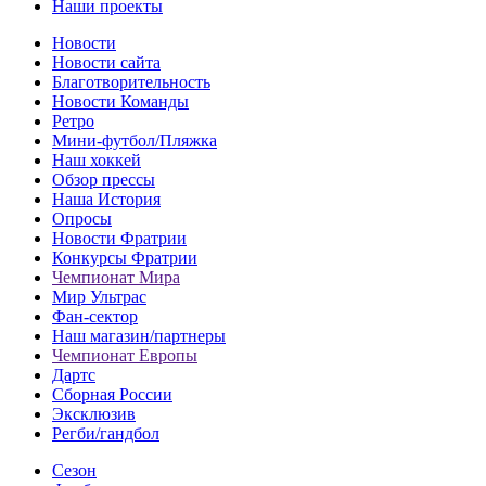
Наши проекты
Новости
Новости сайта
Благотворительность
Новости Команды
Ретро
Мини-футбол/Пляжка
Наш хоккей
Обзор прессы
Наша История
Опросы
Новости Фратрии
Конкурсы Фратрии
Чемпионат Мира
Мир Ультрас
Фан-cектор
Наш магазин/партнеры
Чемпионат Европы
Дартс
Сборная России
Эксклюзив
Регби/гандбол
Сезон