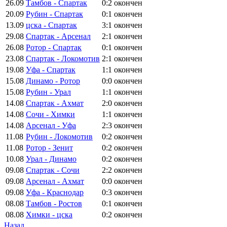
26.09
Тамбов - Спартак
0:2
окончен
20.09
Рубин - Спартак
0:1
окончен
13.09
цска - Спартак
3:1
окончен
29.08
Спартак - Арсенал
2:1
окончен
26.08
Ротор - Спартак
0:1
окончен
23.08
Спартак - Локомотив
2:1
окончен
19.08
Уфа - Спартак
1:1
окончен
15.08
Динамо - Ротор
0:0
окончен
15.08
Рубин - Урал
1:1
окончен
14.08
Спартак - Ахмат
2:0
окончен
14.08
Сочи - Химки
1:1
окончен
14.08
Арсенал - Уфа
2:3
окончен
11.08
Рубин - Локомотив
0:2
окончен
11.08
Ротор - Зенит
0:2
окончен
10.08
Урал - Динамо
0:2
окончен
09.08
Спартак - Сочи
2:2
окончен
09.08
Арсенал - Ахмат
0:0
окончен
09.08
Уфа - Краснодар
0:3
окончен
08.08
Тамбов - Ростов
0:1
окончен
08.08
Химки - цска
0:2
окончен
Назад