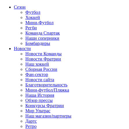
Сезон
Футбол
Хоккей
Мини-Футбол
Регби
Команда Спартак
Наши соперники
Бомбардиры
Новости
Новости Команды
Новости Фратрии
Наш хоккей
Сборная России
Фан-cектор
Новости сайта
Благотворительность
Мини-футбол/Пляжка
Наша История
Обзор прессы
Конкурсы Фратрии
Мир Ультрас
Наш магазин/партнеры
Дартс
Ретро